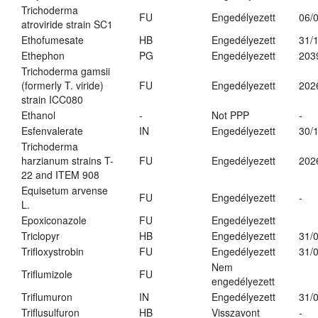
Trichoderma
FU
Engedélyezett
06/
atroviride strain SC1
Ethofumesate
HB
Engedélyezett
31/
Ethephon
PG
Engedélyezett
203
Trichoderma gamsii
(formerly T. viride)
FU
Engedélyezett
202
strain ICC080
Ethanol
-
Not PPP
-
Esfenvalerate
IN
Engedélyezett
30/
Trichoderma
harzianum strains T-
FU
Engedélyezett
202
22 and ITEM 908
Equisetum arvense
FU
Engedélyezett
-
L.
Epoxiconazole
FU
Engedélyezett
Triclopyr
HB
Engedélyezett
31/
Trifloxystrobin
FU
Engedélyezett
31/
Nem
Triflumizole
FU
engedélyezett
Triflumuron
IN
Engedélyezett
31/
Triflusulfuron
HB
Visszavont
-