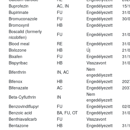
Buprofezin
AC, IN
Engedélyezett
15/
Bupirimate
FU
Engedélyezett
31/
Bromuconazole
FU
Engedélyezett
30/
Bromoxynil
HB
Engedélyezett
Boscalid (formerly
FU
Engedélyezett
31/
nicobifen)
Blood meal
RE
Engedélyezett
31/
Bixlozone
HB
Új
21/
Bixafen
FU
Engedélyezett
31/
Bispyribac
HB
Visszavont
31/
Nem
Bifenthrin
IN, AC
engedélyezett
Bifenox
HB
Engedélyezett
202
Bifenazate
AC
Engedélyezett
203
Nem
Beta-Cyfluthrin
IN
engedélyezett
Benzovindiflupyr
FU
Engedélyezett
02/
Benzoic acid
BA, FU, OT
Engedélyezett
31/
Benthiavalicarb
FU
Visszavont
Bentazone
HB
Engedélyezett
31/