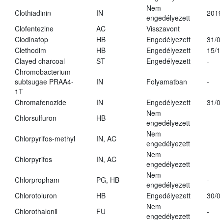
Nem
Clothiadinin
IN
201
engedélyezett
Clofentezine
AC
Visszavont
Clodinafop
HB
Engedélyezett
31/
Clethodim
HB
Engedélyezett
15/
Clayed charcoal
ST
Engedélyezett
-
Chromobacterium
subtsugae PRAA4-
IN
Folyamatban
-
1T
Chromafenozide
IN
Engedélyezett
31/
Nem
Chlorsulfuron
HB
engedélyezett
Nem
Chlorpyrifos-methyl
IN, AC
engedélyezett
Nem
Chlorpyrifos
IN, AC
engedélyezett
Nem
Chlorpropham
PG, HB
-
engedélyezett
Chlorotoluron
HB
Engedélyezett
30/
Nem
Chlorothalonil
FU
-
engedélyezett