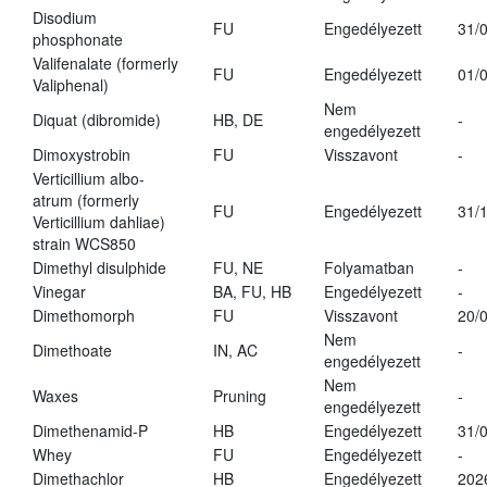
Disodium
FU
Engedélyezett
31/
phosphonate
Valifenalate (formerly
FU
Engedélyezett
01/
Valiphenal)
Nem
Diquat (dibromide)
HB, DE
-
engedélyezett
Dimoxystrobin
FU
Visszavont
-
Verticillium albo-
atrum (formerly
FU
Engedélyezett
31/
Verticillium dahliae)
strain WCS850
Dimethyl disulphide
FU, NE
Folyamatban
-
Vinegar
BA, FU, HB
Engedélyezett
-
Dimethomorph
FU
Visszavont
20/
Nem
Dimethoate
IN, AC
-
engedélyezett
Nem
Waxes
Pruning
-
engedélyezett
Dimethenamid-P
HB
Engedélyezett
31/
Whey
FU
Engedélyezett
-
Dimethachlor
HB
Engedélyezett
202