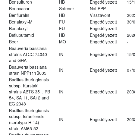
Bensulfuron
HB
Engedélyezett
15/
Benoxacor
Safener
Not PPP
-
Benfluralin
HB
Visszavont
202
Benalaxyl-M
FU
Engedélyezett
30/
Benalaxyl
FU
Engedélyezett
Beflubutamid
HB
Engedélyezett
202
Beer
MO
Engedélyezett
-
Beauveria bassiana
strains ATCC 74040
IN
Engedélyezett
15/
and GHA
Beauveria bassiana
IN
Engedélyezett
07/
strain NPP111B005
Bacillus thuringiensis
subsp. Kurstaki
strains ABTS 351, PB
IN
Engedélyezett
203
54, SA 11, SA12 and
EG 2348
Bacillus thuringiensis
subsp. Israeliensis
IN
Engedélyezett
203
(serotype H-14)
strain AM65-52