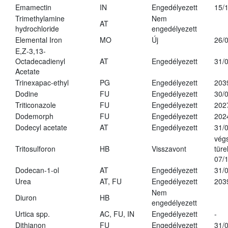
Emamectin
IN
Engedélyezett
15/
Trimethylamine
Nem
AT
hydrochloride
engedélyezett
Elemental Iron
MO
Új
26/
E,Z-3,13-
Octadecadienyl
AT
Engedélyezett
31/
Acetate
Trinexapac-ethyl
PG
Engedélyezett
203
Dodine
FU
Engedélyezett
30/
Triticonazole
FU
Engedélyezett
202
Dodemorph
FU
Engedélyezett
202
Dodecyl acetate
AT
Engedélyezett
31/
vég
Tritosulforon
HB
Visszavont
türe
07/
Dodecan-1-ol
AT
Engedélyezett
31/
Urea
AT, FU
Engedélyezett
203
Nem
Diuron
HB
engedélyezett
Urtica spp.
AC, FU, IN
Engedélyezett
-
Dithianon
FU
Engedélyezett
31/