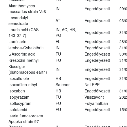
Akanthomyces
IN
Engedélyezett
29/
muscarius strain Ve6
Lavandulyl
AT
Engedélyezett
03/
senecioate
Lauric acid (CAS
IN, AC, HB,
Engedélyezett
31/
143-07-7)
PG
Laminarin
EL
Engedélyezett
28/
lambda-Cyhalothrin
IN
Engedélyezett
31/
L-Ascorbic acid
FU
Engedélyezett
30/
Kresoxim-methyl
FU
Engedélyezett
31/
Kieselgur
IN
Engedélyezett
31/
(diatomaceous earth)
Isoxaflutole
HB
Engedélyezett
31/
Isoxadifen-ethyl
Safener
Not PPP
-
Isoxaben
HB
Engedélyezett
31/
Isopyrazam
FU
Visszavont
202
Isoflucypram
FU
Folyamatban
-
Isofetamid
FU
Engedélyezett
15/
Isaria fumosorosea
Apopka strain 97