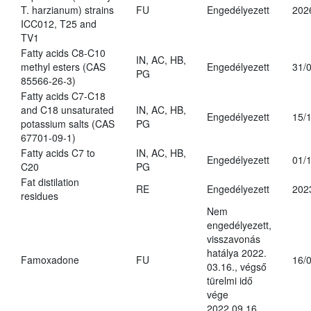
T. harzianum) strains
FU
Engedélyezett
202
ICC012, T25 and
TV1
Fatty acids C8-C10
IN, AC, HB,
methyl esters (CAS
Engedélyezett
31/
PG
85566-26-3)
Fatty acids C7-C18
and C18 unsaturated
IN, AC, HB,
Engedélyezett
15/
potassium salts (CAS
PG
67701-09-1)
Fatty acids C7 to
IN, AC, HB,
Engedélyezett
01/
C20
PG
Fat distilation
RE
Engedélyezett
202
residues
Nem
engedélyezett,
visszavonás
hatálya 2022.
Famoxadone
FU
16/
03.16., végső
türelmi idő
vége
2022.09.16.