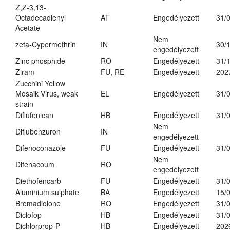
Z,Z-3,13-
Octadecadienyl
AT
Engedélyezett
31/
Acetate
Nem
zeta-Cypermethrin
IN
30/
engedélyezett
Zinc phosphide
RO
Engedélyezett
31/
Ziram
FU, RE
Engedélyezett
202
Zucchini Yellow
Mosaik Virus, weak
EL
Engedélyezett
31/
strain
Diflufenican
HB
Engedélyezett
31/
Nem
Diflubenzuron
IN
engedélyezett
Difenoconazole
FU
Engedélyezett
31/
Nem
Difenacoum
RO
engedélyezett
Diethofencarb
FU
Engedélyezett
31/
Aluminium sulphate
BA
Engedélyezett
15/
Bromadiolone
RO
Engedélyezett
31/
Diclofop
HB
Engedélyezett
31/
Dichlorprop-P
HB
Engedélyezett
202