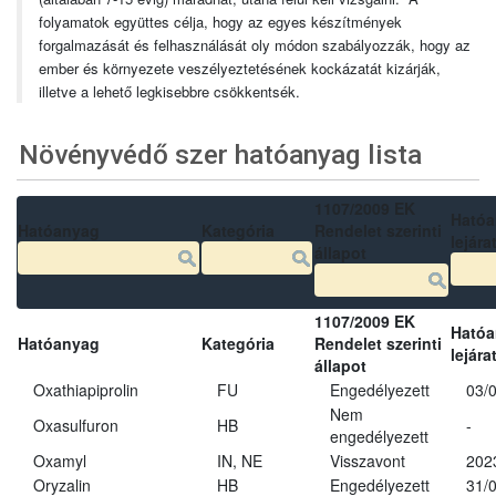
folyamatok együttes célja, hogy az egyes készítmények
forgalmazását és felhasználását oly módon szabályozzák, hogy az
ember és környezete veszélyeztetésének kockázatát kizárják,
illetve a lehető legkisebbre csökkentsék.
Növényvédő szer hatóanyag lista
1107/2009 EK
Ható
Hatóanyag
Kategória
Rendelet szerinti
lejára
állapot
1107/2009 EK
Ható
Hatóanyag
Kategória
Rendelet szerinti
lejára
állapot
Oxathiapiprolin
FU
Engedélyezett
03/
Nem
Oxasulfuron
HB
-
engedélyezett
Oxamyl
IN, NE
Visszavont
202
Oryzalin
HB
Engedélyezett
31/