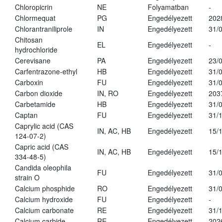
Chloropicrin
NE
Folyamatban
-
Chlormequat
PG
Engedélyezett
202
Chlorantraniliprole
IN
Engedélyezett
31/
Chitosan
EL
Engedélyezett
-
hydrochloride
Cerevisane
PA
Engedélyezett
23/
Carfentrazone-ethyl
HB
Engedélyezett
31/
Carboxin
FU
Engedélyezett
31/
Carbon dioxide
IN, RO
Engedélyezett
203
Carbetamide
HB
Engedélyezett
31/
Captan
FU
Engedélyezett
31/
Caprylic acid (CAS
IN, AC, HB
Engedélyezett
15/
124-07-2)
Capric acid (CAS
IN, AC, HB
Engedélyezett
15/
334-48-5)
Candida oleophila
FU
Engedélyezett
31/
strain O
Calcium phosphide
RO
Engedélyezett
31/
Calcium hydroxide
FU
Engedélyezett
-
Calcium carbonate
RE
Engedélyezett
31/
Calcium carbide
RE
Engedélyezett
202