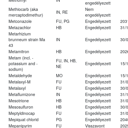
Methomyl
IN
engedélyezett
Methiocarb (aka
Nem
IN, RE
mercaptodimethur)
engedélyezett
Metconazole
FU, PG
Engedélyezett
203
Metazachlor
HB
Engedélyezett
31/
Metarhizium
brunneum strain Ma
IN
Engedélyezett
30/
43
Metamitron
HB
Engedélyezett
202
Metam (incl. -
FU, IN, HB,
potassium and -
Engedélyezett
15/
NE
sodium)
Metaldehyde
MO
Engedélyezett
15/
Metalaxyl-M
FU
Engedélyezett
31/
Metalaxyl
FU
Engedélyezett
30/
Metaflumizone
IN
Engedélyezett
31/
Mesotrione
HB
Engedélyezett
31/
Mesosulfuron
HB
Engedélyezett
30/
Meptyldinocap
FU
Engedélyezett
31/
Mepiquat chlorid
PG
Engedélyezett
204
Mepanipyrim
FU
Visszavont
202