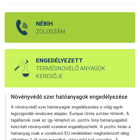
NÉBIH
ZÖLDSZÁM
ENGEDÉLYEZETT
TERMÉSNÖVELŐ ANYAGOK
KERESŐJE
Növényvédő szer hatóanyagok engedélyezése
A növényvédő szer hatóanyagok engedélyezése a világ egyik
legszigorúbb rendszere alapján, Európai Uniós szinten történik. A
tagállamok csak az így létrejövő ún. pozitív lista hatóanyagaiból
készített növényvédő szereket engedélyezhetik. A pozitív listán a
hatóanyag csak a vonatkozó EU rendeletben meghatározott ideig
(általában 7-15 évig) maradhat, utána felül kell vizsgálni. A