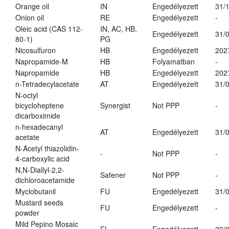
Orange oil
IN
Engedélyezett
31/
Onion oil
RE
Engedélyezett
-
Oleic acid (CAS 112-
IN, AC, HB,
Engedélyezett
31/
80-1)
PG
Nicosulfuron
HB
Engedélyezett
202
Napropamide-M
HB
Folyamatban
-
Napropamide
HB
Engedélyezett
202
n-Tetradecylacetate
AT
Engedélyezett
31/
N-octyl
bicycloheptene
Synergist
Not PPP
-
dicarboximide
n-hexadecanyl
AT
Engedélyezett
31/
acetate
N-Acetyl thiazolidin-
-
Not PPP
-
4-carboxylic acid
N,N-Diallyl-2,2-
Safener
Not PPP
-
dichloroacetamide
Myclobutanil
FU
Engedélyezett
31/
Mustard seeds
FU
Engedélyezett
-
powder
Mild Pepino Mosaic