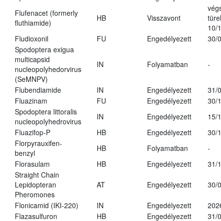
vég
Flufenacet (formerly
HB
Visszavont
türe
fluthiamide)
10/
Fludioxonil
FU
Engedélyezett
30/
Spodoptera exigua
multicapsid
IN
Folyamatban
-
nucleopolyhedorvirus
(SeMNPV)
Flubendiamide
IN
Engedélyezett
31/
Fluazinam
FU
Engedélyezett
30/
Spodoptera littoralis
IN
Engedélyezett
15/
nucleopolyhedrovirus
Fluazifop-P
HB
Engedélyezett
30/
Florpyrauxifen-
HB
Folyamatban
-
benzyl
Florasulam
HB
Engedélyezett
31/
Straight Chain
Lepidopteran
AT
Engedélyezett
30/
Pheromones
Flonicamid (IKI-220)
IN
Engedélyezett
202
Flazasulfuron
HB
Engedélyezett
31/