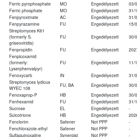
Ferric pyrophosphate
MO
Engedélyezett
03/
Ferric phosphate
MO
Engedélyezett
31/
Fenpyroximate
AC
Engedélyezett
31/
Fenpyrazamine
FU
Engedélyezett
15/
Streptomyces K61
(formerly S.
FU
Engedélyezett
30/
griseoviridis)
Fenpropidin
FU
Engedélyezett
202
Fenpicoxamid
(formerly:
FU
Engedélyezett
11/
Lyserphenvalpyr)
Fenoxycarb
IN
Engedélyezett
31/
Streptomyces lydicus
FU, BA
Engedélyezett
30/
WYEC 108
Fenoxaprop-P
HB
Engedélyezett
30/
Fenhexamid
FU
Engedélyezett
31/
Sucrose
EL
Engedélyezett
-
Sulcotrione
HB
Engedélyezett
202
Fenclorim
Safener
Not PPP
-
Fenchlorazole-ethyl
Safener
Not PPP
-
Sulfaquinoxaline
Synergist
Not PPP
-