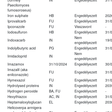
(formely
IN
Engedélyezett
31/
Paecilomyces
fumosoroseus)
Iron sulphate
HB
Engedélyezett
202
Iprovalicarb
FU
Engedélyezett
31/
Ipconazole
FU
Visszavont
-
Iodosulfuron
HB
Engedélyezett
31/
Nem
Indoxacarb
IN
19/
engedélyezett
Indolylbutyric acid
PG
Engedélyezett
31/
Nem
Imidacloprid
IN
engedélyezett
Imazamox
31/10/2024
Engedélyezett
30/
Imazalil (aka
FU
Engedélyezett
31/
enilconazole)
Hymexazol
FU
Engedélyezett
31/
Hydrolysed proteins
IN
Engedélyezett
203
Hydrogen peroxide
BA, FU
Engedélyezett
-
Hexythiazox
AC, IN
Engedélyezett
31/
Heptamaloxyloglucan
EL
Engedélyezett
203
Helicoverpa armigera