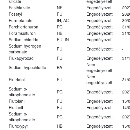
silicate
engedélyezett
Fosthiazate
NE
Engedélyezett
202
Fosetyl
FU
Engedélyezett
202
Formetanate
IN, AC
Engedélyezett
30/
Forchlorfenuron
PG
Engedélyezett
31/
Foramsulfuron
HB
Engedélyezett
31/
Sodium chloride
FU, IN
Engedélyezett
-
Sodium hydrogen
FU
Engedélyezett
-
carbonate
Fluxapyroxad
FU
Engedélyezett
31/
Nem
Sodium hypochlorite
BA
engedélyezett
Nem
Flutriafol
FU
31/
engedélyezett
Sodium o-
PG
Engedélyezett
202
nitrophenolate
Flutolanil
FU
Engedélyezett
15/
Flutianil
FU
Engedélyezett
14/
Sodium p-
PG
Engedélyezett
202
nitrophenolate
Fluroxypyr
HB
Engedélyezett
15/