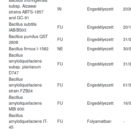
Bacillus thuringiensis
subsp. Aizawai
IN
Engedélyezett
203
strains ABTS-1857
and GC-91
Bacillus subtilis
FU
Engedélyezett
20/
IAB/BS03
Bacillus pumilus QST
FU
Engedélyezett
31/
2808
Bacillus firmus I-1582
NE
Engedélyezett
30/
Bacillus
amyloliquefaciens
FU
Engedélyezett
31/
subsp. plantarum
D747
Bacillus
amyloliquefaciens
FU
Engedélyezett
01/
strain FZB24
Bacillus
amyloliquefaciens
FU
Engedélyezett
16/
MBI 600
Bacillus
amyloliquefaciens IT-
FU
Folyamatban
-
45