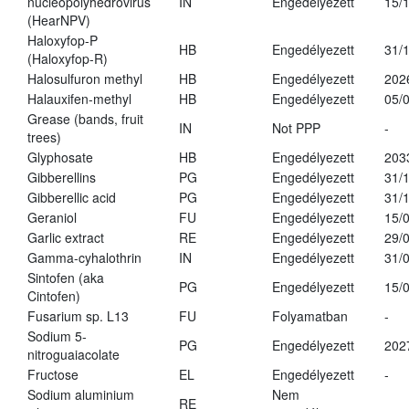
nucleopolyhedrovirus
IN
Engedélyezett
15/
(HearNPV)
Haloxyfop-P
HB
Engedélyezett
31/
(Haloxyfop-R)
Halosulfuron methyl
HB
Engedélyezett
202
Halauxifen-methyl
HB
Engedélyezett
05/
Grease (bands, fruit
IN
Not PPP
-
trees)
Glyphosate
HB
Engedélyezett
203
Gibberellins
PG
Engedélyezett
31/
Gibberellic acid
PG
Engedélyezett
31/
Geraniol
FU
Engedélyezett
15/
Garlic extract
RE
Engedélyezett
29/
Gamma-cyhalothrin
IN
Engedélyezett
31/
Sintofen (aka
PG
Engedélyezett
15/
Cintofen)
Fusarium sp. L13
FU
Folyamatban
-
Sodium 5-
PG
Engedélyezett
202
nitroguaiacolate
Fructose
EL
Engedélyezett
-
Sodium aluminium
Nem
RE