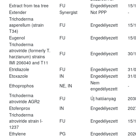
Extract from tea tree
FU
Engedélyezett
15/
Extender
Synergist
Not PPP
-
Trichoderma
asperellum (strain
FU
Engedélyezett
15/
T34)
Eugenol
FU
Engedélyezett
15/
Trichoderma
atroviride (formerly T.
FU
Engedélyezett
30/
harzianum) strains
IMI 206040 and T11
Etridiazole
FU
Engedélyezett
31/
Etoxazole
IN
Engedélyezett
31/
Nem
Ethoprophos
NE, IN
-
engedélyezett
Trichoderma
FU
Új hatóanyag
203
atroviride AGR2
Etofenprox
IN
Engedélyezett
202
Trichoderma
atroviride strain I-
FU
Engedélyezett
15/
1237
Ethylene
PG
Engedélyezett
202