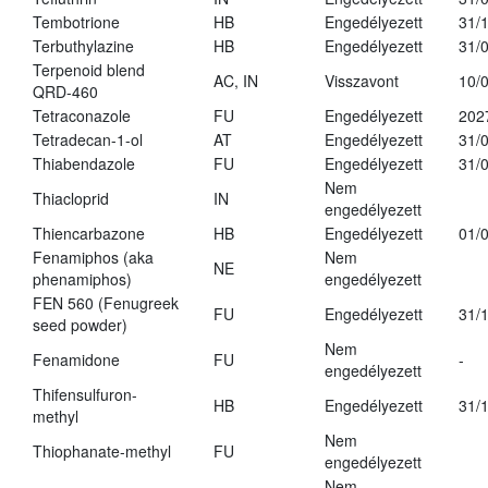
Tembotrione
HB
Engedélyezett
31/
Terbuthylazine
HB
Engedélyezett
31/
Terpenoid blend
AC, IN
Visszavont
10/
QRD-460
Tetraconazole
FU
Engedélyezett
202
Tetradecan-1-ol
AT
Engedélyezett
31/
Thiabendazole
FU
Engedélyezett
31/
Nem
Thiacloprid
IN
engedélyezett
Thiencarbazone
HB
Engedélyezett
01/
Fenamiphos (aka
Nem
NE
phenamiphos)
engedélyezett
FEN 560 (Fenugreek
FU
Engedélyezett
31/
seed powder)
Nem
Fenamidone
FU
-
engedélyezett
Thifensulfuron-
HB
Engedélyezett
31/
methyl
Nem
Thiophanate-methyl
FU
engedélyezett
Nem