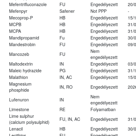
Mefentrifluconazole
FU
Engedélyezett
20/
Mefenpyr
Safener
Not PPP
-
Mecoprop-P
HB
Engedélyezett
15/
MCPB
HB
Engedélyezett
31/
MCPA
HB
Engedélyezett
31/
Mandipropamid
Fu
Engedélyezett
30/
Mandestrobin
FU
Engedélyezett
09/
Nem
Mancozeb
FU
engedélyezett
Maltodextrin
IN
Engedélyezett
03/
Maleic hydrazide
PG
Engedélyezett
31/
Malathion
IN, AC
Engedélyezett
15/
Magnesium
IN, RO
Engedélyezett
202
phosphide
Nem
Lufenuron
IN
engedélyezett
Limestone
RE
Folyamatban
Lime sulphur
FU, IN, AC
Engedélyezett
31/
(calcium polysulphid)
Lenacil
HB
Engedélyezett
30/
Lecithins
FU
Engedélyezett
-