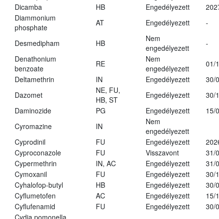
Dicamba
HB
Engedélyezett
202
Diammonium
AT
Engedélyezett
-
phosphate
Nem
Desmedipham
HB
-
engedélyezett
Denathonium
Nem
RE
01/
benzoate
engedélyezett
Deltamethrin
IN
Engedélyezett
30/
NE, FU,
Dazomet
Engedélyezett
30/
HB, ST
Daminozide
PG
Engedélyezett
15/
Nem
Cyromazine
IN
engedélyezett
Cyprodinil
FU
Engedélyezett
202
Cyproconazole
FU
Visszavont
31/
Cypermethrin
IN, AC
Engedélyezett
31/
Cymoxanil
FU
Engedélyezett
30/
Cyhalofop-butyl
HB
Engedélyezett
30/
Cyflumetofen
AC
Engedélyezett
15/
Cyflufenamid
FU
Engedélyezett
30/
Cydia pomonella