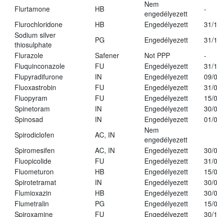
Nem
Flurtamone
HB
-
engedélyezett
Flurochloridone
HB
Engedélyezett
31/
Sodium silver
PG
Engedélyezett
31/
thiosulphate
Flurazole
Safener
Not PPP
-
Fluquinconazole
FU
Engedélyezett
31/
Flupyradifurone
IN
Engedélyezett
09/
Fluoxastrobin
FU
Engedélyezett
31/
Fluopyram
FU
Engedélyezett
15/
Spinetoram
IN
Engedélyezett
30/
Spinosad
IN
Engedélyezett
01/
Nem
Spirodiclofen
AC, IN
engedélyezett
Spiromesifen
AC, IN
Engedélyezett
30/
Fluopicolide
FU
Engedélyezett
31/
Fluometuron
HB
Engedélyezett
15/
Spirotetramat
IN
Engedélyezett
30/
Flumioxazin
HB
Engedélyezett
30/
Flumetralin
PG
Engedélyezett
15/
Spiroxamine
FU
Engedélyezett
30/