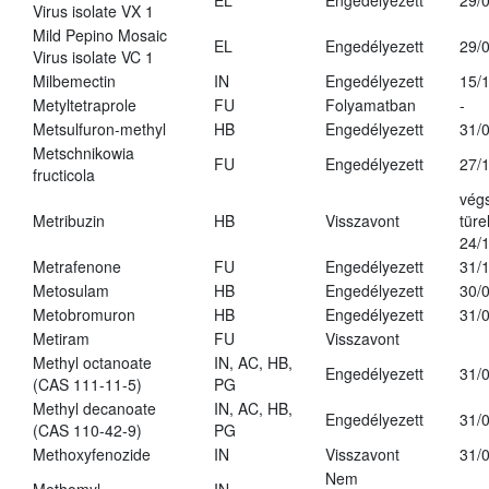
EL
Engedélyezett
29/
Virus isolate VX 1
Mild Pepino Mosaic
EL
Engedélyezett
29/
Virus isolate VC 1
Milbemectin
IN
Engedélyezett
15/
Metyltetraprole
FU
Folyamatban
-
Metsulfuron-methyl
HB
Engedélyezett
31/
Metschnikowia
FU
Engedélyezett
27/
fructicola
vég
Metribuzin
HB
Visszavont
türe
24/
Metrafenone
FU
Engedélyezett
31/
Metosulam
HB
Engedélyezett
30/
Metobromuron
HB
Engedélyezett
31/
Metiram
FU
Visszavont
Methyl octanoate
IN, AC, HB,
Engedélyezett
31/
(CAS 111-11-5)
PG
Methyl decanoate
IN, AC, HB,
Engedélyezett
31/
(CAS 110-42-9)
PG
Methoxyfenozide
IN
Visszavont
31/
Nem