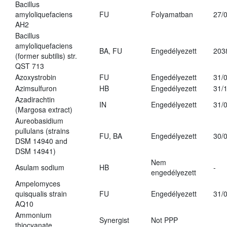
Bacillus
amyloliquefaciens
FU
Folyamatban
27/
AH2
Bacillus
amyloliquefaciens
BA, FU
Engedélyezett
203
(former subtilis) str.
QST 713
Azoxystrobin
FU
Engedélyezett
31/
Azimsulfuron
HB
Engedélyezett
31/
Azadirachtin
IN
Engedélyezett
31/
(Margosa extract)
Aureobasidium
pullulans (strains
FU, BA
Engedélyezett
30/
DSM 14940 and
DSM 14941)
Nem
Asulam sodium
HB
-
engedélyezett
Ampelomyces
quisqualis strain
FU
Engedélyezett
31/
AQ10
Ammonium
Synergist
Not PPP
thiocyanate