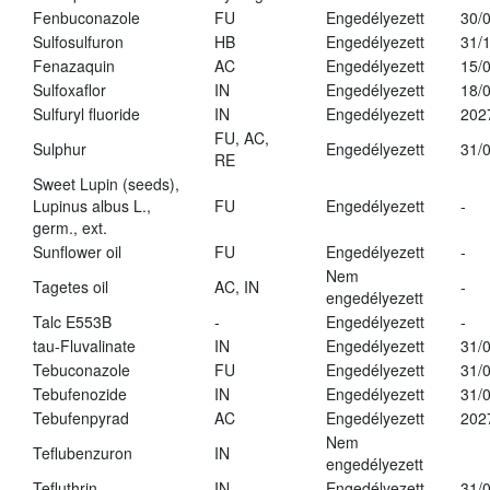
Fenbuconazole
FU
Engedélyezett
30/
Sulfosulfuron
HB
Engedélyezett
31/
Fenazaquin
AC
Engedélyezett
15/
Sulfoxaflor
IN
Engedélyezett
18/
Sulfuryl fluoride
IN
Engedélyezett
202
FU, AC,
Sulphur
Engedélyezett
31/
RE
Sweet Lupin (seeds),
Lupinus albus L.,
FU
Engedélyezett
-
germ., ext.
Sunflower oil
FU
Engedélyezett
-
Nem
Tagetes oil
AC, IN
-
engedélyezett
Talc E553B
-
Engedélyezett
-
tau-Fluvalinate
IN
Engedélyezett
31/
Tebuconazole
FU
Engedélyezett
31/
Tebufenozide
IN
Engedélyezett
31/
Tebufenpyrad
AC
Engedélyezett
202
Nem
Teflubenzuron
IN
engedélyezett
Tefluthrin
IN
Engedélyezett
31/