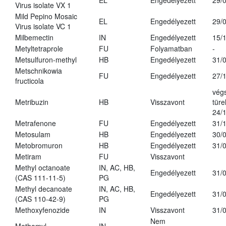
EL
Engedélyezett
29/
Virus isolate VX 1
Mild Pepino Mosaic
EL
Engedélyezett
29/
Virus isolate VC 1
Milbemectin
IN
Engedélyezett
15/
Metyltetraprole
FU
Folyamatban
-
Metsulfuron-methyl
HB
Engedélyezett
31/
Metschnikowia
FU
Engedélyezett
27/
fructicola
vég
Metribuzin
HB
Visszavont
türe
24/
Metrafenone
FU
Engedélyezett
31/
Metosulam
HB
Engedélyezett
30/
Metobromuron
HB
Engedélyezett
31/
Metiram
FU
Visszavont
Methyl octanoate
IN, AC, HB,
Engedélyezett
31/
(CAS 111-11-5)
PG
Methyl decanoate
IN, AC, HB,
Engedélyezett
31/
(CAS 110-42-9)
PG
Methoxyfenozide
IN
Visszavont
31/
Nem