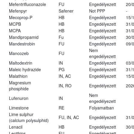
Mefentrifluconazole
FU
Engedélyezett
20/
Mefenpyr
Safener
Not PPP
-
Mecoprop-P
HB
Engedélyezett
15/
MCPB
HB
Engedélyezett
31/
MCPA
HB
Engedélyezett
31/
Mandipropamid
Fu
Engedélyezett
30/
Mandestrobin
FU
Engedélyezett
09/
Nem
Mancozeb
FU
engedélyezett
Maltodextrin
IN
Engedélyezett
03/
Maleic hydrazide
PG
Engedélyezett
31/
Malathion
IN, AC
Engedélyezett
15/
Magnesium
IN, RO
Engedélyezett
202
phosphide
Nem
Lufenuron
IN
engedélyezett
Limestone
RE
Folyamatban
Lime sulphur
FU, IN, AC
Engedélyezett
31/
(calcium polysulphid)
Lenacil
HB
Engedélyezett
30/
Lecithins
FU
Engedélyezett
-