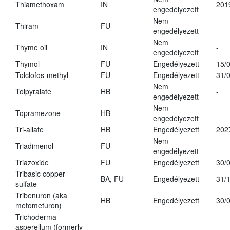
Thiamethoxam
IN
201
engedélyezett
Nem
Thiram
FU
-
engedélyezett
Nem
Thyme oil
IN
-
engedélyezett
Thymol
FU
Engedélyezett
15/
Tolclofos-methyl
FU
Engedélyezett
31/
Nem
Tolpyralate
HB
-
engedélyezett
Nem
Topramezone
HB
-
engedélyezett
Tri-allate
HB
Engedélyezett
202
Nem
Triadimenol
FU
engedélyezett
Triazoxide
FU
Engedélyezett
30/
Tribasic copper
BA, FU
Engedélyezett
31/
sulfate
Tribenuron (aka
HB
Engedélyezett
30/
metometuron)
Trichoderma
asperellum (formerly