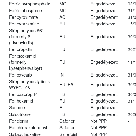
Ferric pyrophosphate
MO
Engedélyezett
03/
Ferric phosphate
MO
Engedélyezett
31/
Fenpyroximate
AC
Engedélyezett
31/
Fenpyrazamine
FU
Engedélyezett
15/
Streptomyces K61
(formerly S.
FU
Engedélyezett
30/
griseoviridis)
Fenpropidin
FU
Engedélyezett
202
Fenpicoxamid
(formerly:
FU
Engedélyezett
11/
Lyserphenvalpyr)
Fenoxycarb
IN
Engedélyezett
31/
Streptomyces lydicus
FU, BA
Engedélyezett
30/
WYEC 108
Fenoxaprop-P
HB
Engedélyezett
30/
Fenhexamid
FU
Engedélyezett
31/
Sucrose
EL
Engedélyezett
-
Sulcotrione
HB
Engedélyezett
202
Fenclorim
Safener
Not PPP
-
Fenchlorazole-ethyl
Safener
Not PPP
-
Sulfaquinoxaline
Synergist
Not PPP
-