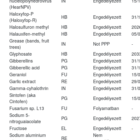
nucleopolyhedrovirus
IN
Engedélyezett
15/
(HearNPV)
Haloxyfop-P
HB
Engedélyezett
31/
(Haloxyfop-R)
Halosulfuron methyl
HB
Engedélyezett
202
Halauxifen-methyl
HB
Engedélyezett
05/
Grease (bands, fruit
IN
Not PPP
-
trees)
Glyphosate
HB
Engedélyezett
203
Gibberellins
PG
Engedélyezett
31/
Gibberellic acid
PG
Engedélyezett
31/
Geraniol
FU
Engedélyezett
15/
Garlic extract
RE
Engedélyezett
29/
Gamma-cyhalothrin
IN
Engedélyezett
31/
Sintofen (aka
PG
Engedélyezett
15/
Cintofen)
Fusarium sp. L13
FU
Folyamatban
-
Sodium 5-
PG
Engedélyezett
202
nitroguaiacolate
Fructose
EL
Engedélyezett
-
Sodium aluminium
Nem
RE