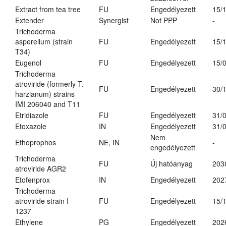
Extract from tea tree
FU
Engedélyezett
15/
Extender
Synergist
Not PPP
-
Trichoderma
asperellum (strain
FU
Engedélyezett
15/
T34)
Eugenol
FU
Engedélyezett
15/
Trichoderma
atroviride (formerly T.
FU
Engedélyezett
30/
harzianum) strains
IMI 206040 and T11
Etridiazole
FU
Engedélyezett
31/
Etoxazole
IN
Engedélyezett
31/
Nem
Ethoprophos
NE, IN
-
engedélyezett
Trichoderma
FU
Új hatóanyag
203
atroviride AGR2
Etofenprox
IN
Engedélyezett
202
Trichoderma
atroviride strain I-
FU
Engedélyezett
15/
1237
Ethylene
PG
Engedélyezett
202