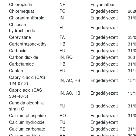
Chloropicrin
NE
Folyamatban
-
Chlormequat
PG
Engedélyezett
202
Chlorantraniliprole
IN
Engedélyezett
31/
Chitosan
EL
Engedélyezett
-
hydrochloride
Cerevisane
PA
Engedélyezett
23/
Carfentrazone-ethyl
HB
Engedélyezett
31/
Carboxin
FU
Engedélyezett
31/
Carbon dioxide
IN, RO
Engedélyezett
203
Carbetamide
HB
Engedélyezett
31/
Captan
FU
Engedélyezett
31/
Caprylic acid (CAS
IN, AC, HB
Engedélyezett
15/
124-07-2)
Capric acid (CAS
IN, AC, HB
Engedélyezett
15/
334-48-5)
Candida oleophila
FU
Engedélyezett
31/
strain O
Calcium phosphide
RO
Engedélyezett
31/
Calcium hydroxide
FU
Engedélyezett
-
Calcium carbonate
RE
Engedélyezett
31/
Calcium carbide
RE
Engedélyezett
202