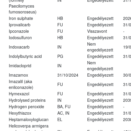
(formely
IN
Engedélyezett
31/
Paecilomyces
fumosoroseus)
Iron sulphate
HB
Engedélyezett
202
Iprovalicarb
FU
Engedélyezett
31/
Ipconazole
FU
Visszavont
-
Iodosulfuron
HB
Engedélyezett
31/
Nem
Indoxacarb
IN
19/
engedélyezett
Indolylbutyric acid
PG
Engedélyezett
31/
Nem
Imidacloprid
IN
engedélyezett
Imazamox
31/10/2024
Engedélyezett
30/
Imazalil (aka
FU
Engedélyezett
31/
enilconazole)
Hymexazol
FU
Engedélyezett
31/
Hydrolysed proteins
IN
Engedélyezett
203
Hydrogen peroxide
BA, FU
Engedélyezett
-
Hexythiazox
AC, IN
Engedélyezett
31/
Heptamaloxyloglucan
EL
Engedélyezett
203
Helicoverpa armigera