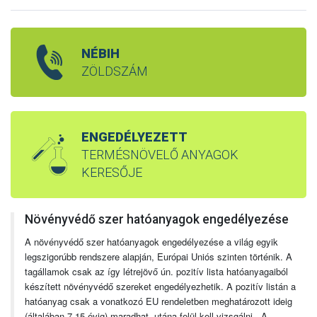
NÉBIH
ZÖLDSZÁM
ENGEDÉLYEZETT
TERMÉSNÖVELŐ ANYAGOK
KERESŐJE
Növényvédő szer hatóanyagok engedélyezése
A növényvédő szer hatóanyagok engedélyezése a világ egyik
legszigorúbb rendszere alapján, Európai Uniós szinten történik. A
tagállamok csak az így létrejövő ún. pozitív lista hatóanyagaiból
készített növényvédő szereket engedélyezhetik. A pozitív listán a
hatóanyag csak a vonatkozó EU rendeletben meghatározott ideig
(általában 7-15 évig) maradhat, utána felül kell vizsgálni. A