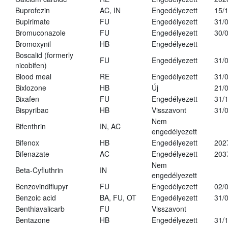
Buprofezin
AC, IN
Engedélyezett
15/
Bupirimate
FU
Engedélyezett
31/
Bromuconazole
FU
Engedélyezett
30/
Bromoxynil
HB
Engedélyezett
Boscalid (formerly
FU
Engedélyezett
31/
nicobifen)
Blood meal
RE
Engedélyezett
31/
Bixlozone
HB
Új
21/
Bixafen
FU
Engedélyezett
31/
Bispyribac
HB
Visszavont
31/
Nem
Bifenthrin
IN, AC
engedélyezett
Bifenox
HB
Engedélyezett
202
Bifenazate
AC
Engedélyezett
203
Nem
Beta-Cyfluthrin
IN
engedélyezett
Benzovindiflupyr
FU
Engedélyezett
02/
Benzoic acid
BA, FU, OT
Engedélyezett
31/
Benthiavalicarb
FU
Visszavont
Bentazone
HB
Engedélyezett
31/