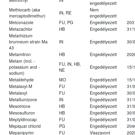
Methomyl
IN
engedélyezett
Methiocarb (aka
Nem
IN, RE
mercaptodimethur)
engedélyezett
Metconazole
FU, PG
Engedélyezett
203
Metazachlor
HB
Engedélyezett
31/
Metarhizium
brunneum strain Ma
IN
Engedélyezett
30/
43
Metamitron
HB
Engedélyezett
202
Metam (incl. -
FU, IN, HB,
potassium and -
Engedélyezett
15/
NE
sodium)
Metaldehyde
MO
Engedélyezett
15/
Metalaxyl-M
FU
Engedélyezett
31/
Metalaxyl
FU
Engedélyezett
30/
Metaflumizone
IN
Engedélyezett
31/
Mesotrione
HB
Engedélyezett
31/
Mesosulfuron
HB
Engedélyezett
30/
Meptyldinocap
FU
Engedélyezett
31/
Mepiquat chlorid
PG
Engedélyezett
204
Mepanipyrim
FU
Visszavont
202