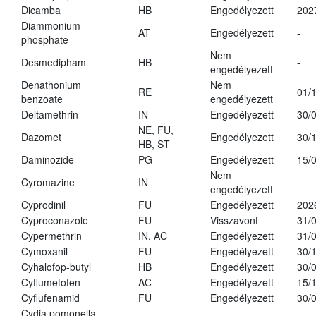
Dicamba
HB
Engedélyezett
202
Diammonium
AT
Engedélyezett
-
phosphate
Nem
Desmedipham
HB
-
engedélyezett
Denathonium
Nem
RE
01/
benzoate
engedélyezett
Deltamethrin
IN
Engedélyezett
30/
NE, FU,
Dazomet
Engedélyezett
30/
HB, ST
Daminozide
PG
Engedélyezett
15/
Nem
Cyromazine
IN
engedélyezett
Cyprodinil
FU
Engedélyezett
202
Cyproconazole
FU
Visszavont
31/
Cypermethrin
IN, AC
Engedélyezett
31/
Cymoxanil
FU
Engedélyezett
30/
Cyhalofop-butyl
HB
Engedélyezett
30/
Cyflumetofen
AC
Engedélyezett
15/
Cyflufenamid
FU
Engedélyezett
30/
Cydia pomonella