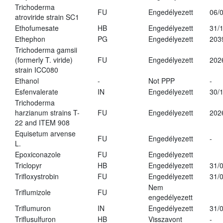
Trichoderma
FU
Engedélyezett
06/
atroviride strain SC1
Ethofumesate
HB
Engedélyezett
31/
Ethephon
PG
Engedélyezett
203
Trichoderma gamsii
(formerly T. viride)
FU
Engedélyezett
202
strain ICC080
Ethanol
-
Not PPP
-
Esfenvalerate
IN
Engedélyezett
30/
Trichoderma
harzianum strains T-
FU
Engedélyezett
202
22 and ITEM 908
Equisetum arvense
FU
Engedélyezett
-
L.
Epoxiconazole
FU
Engedélyezett
Triclopyr
HB
Engedélyezett
31/
Trifloxystrobin
FU
Engedélyezett
31/
Nem
Triflumizole
FU
engedélyezett
Triflumuron
IN
Engedélyezett
31/
Triflusulfuron
HB
Visszavont
-