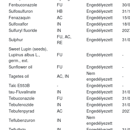
Fenbuconazole
FU
Engedélyezett
30/
Sulfosulfuron
HB
Engedélyezett
31/
Fenazaquin
AC
Engedélyezett
15/
Sulfoxaflor
IN
Engedélyezett
18/
Sulfuryl fluoride
IN
Engedélyezett
202
FU, AC,
Sulphur
Engedélyezett
31/
RE
Sweet Lupin (seeds),
Lupinus albus L.,
FU
Engedélyezett
-
germ., ext.
Sunflower oil
FU
Engedélyezett
-
Nem
Tagetes oil
AC, IN
-
engedélyezett
Talc E553B
-
Engedélyezett
-
tau-Fluvalinate
IN
Engedélyezett
31/
Tebuconazole
FU
Engedélyezett
31/
Tebufenozide
IN
Engedélyezett
31/
Tebufenpyrad
AC
Engedélyezett
202
Nem
Teflubenzuron
IN
engedélyezett
Tefluthrin
IN
Engedélyezett
31/