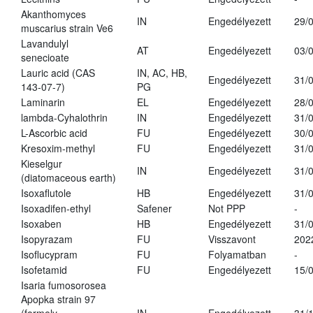
Akanthomyces
IN
Engedélyezett
29/
muscarius strain Ve6
Lavandulyl
AT
Engedélyezett
03/
senecioate
Lauric acid (CAS
IN, AC, HB,
Engedélyezett
31/
143-07-7)
PG
Laminarin
EL
Engedélyezett
28/
lambda-Cyhalothrin
IN
Engedélyezett
31/
L-Ascorbic acid
FU
Engedélyezett
30/
Kresoxim-methyl
FU
Engedélyezett
31/
Kieselgur
IN
Engedélyezett
31/
(diatomaceous earth)
Isoxaflutole
HB
Engedélyezett
31/
Isoxadifen-ethyl
Safener
Not PPP
-
Isoxaben
HB
Engedélyezett
31/
Isopyrazam
FU
Visszavont
202
Isoflucypram
FU
Folyamatban
-
Isofetamid
FU
Engedélyezett
15/
Isaria fumosorosea
Apopka strain 97