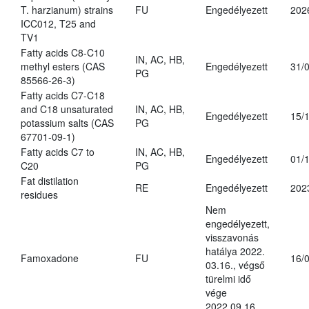
T. harzianum) strains
FU
Engedélyezett
202
ICC012, T25 and
TV1
Fatty acids C8-C10
IN, AC, HB,
methyl esters (CAS
Engedélyezett
31/
PG
85566-26-3)
Fatty acids C7-C18
and C18 unsaturated
IN, AC, HB,
Engedélyezett
15/
potassium salts (CAS
PG
67701-09-1)
Fatty acids C7 to
IN, AC, HB,
Engedélyezett
01/
C20
PG
Fat distilation
RE
Engedélyezett
202
residues
Nem
engedélyezett,
visszavonás
hatálya 2022.
Famoxadone
FU
16/
03.16., végső
türelmi idő
vége
2022.09.16.