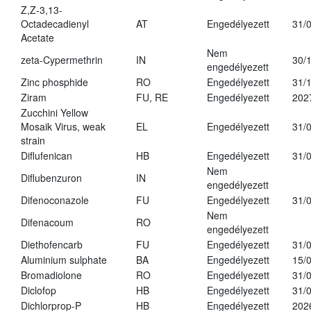
Z,Z-3,13-
Octadecadienyl
AT
Engedélyezett
31/
Acetate
Nem
zeta-Cypermethrin
IN
30/
engedélyezett
Zinc phosphide
RO
Engedélyezett
31/
Ziram
FU, RE
Engedélyezett
202
Zucchini Yellow
Mosaik Virus, weak
EL
Engedélyezett
31/
strain
Diflufenican
HB
Engedélyezett
31/
Nem
Diflubenzuron
IN
engedélyezett
Difenoconazole
FU
Engedélyezett
31/
Nem
Difenacoum
RO
engedélyezett
Diethofencarb
FU
Engedélyezett
31/
Aluminium sulphate
BA
Engedélyezett
15/
Bromadiolone
RO
Engedélyezett
31/
Diclofop
HB
Engedélyezett
31/
Dichlorprop-P
HB
Engedélyezett
202