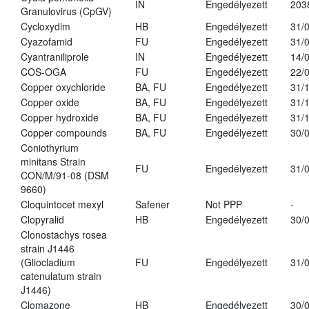
IN
Engedélyezett
203
Granulovirus (CpGV)
Cycloxydim
HB
Engedélyezett
31/
Cyazofamid
FU
Engedélyezett
31/
Cyantraniliprole
IN
Engedélyezett
14/
COS-OGA
FU
Engedélyezett
22/
Copper oxychloride
BA, FU
Engedélyezett
31/
Copper oxide
BA, FU
Engedélyezett
31/
Copper hydroxide
BA, FU
Engedélyezett
31/
Copper compounds
BA, FU
Engedélyezett
30/
Coniothyrium
minitans Strain
FU
Engedélyezett
31/
CON/M/91-08 (DSM
9660)
Cloquintocet mexyl
Safener
Not PPP
-
Clopyralid
HB
Engedélyezett
30/
Clonostachys rosea
strain J1446
(Gliocladium
FU
Engedélyezett
31/
catenulatum strain
J1446)
Clomazone
HB
Engedélyezett
30/