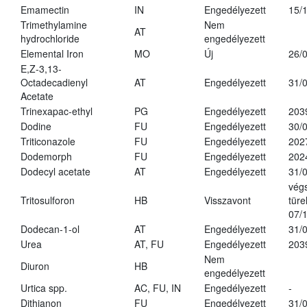
Emamectin
IN
Engedélyezett
15/
Trimethylamine
Nem
AT
hydrochloride
engedélyezett
Elemental Iron
MO
Új
26/
E,Z-3,13-
Octadecadienyl
AT
Engedélyezett
31/
Acetate
Trinexapac-ethyl
PG
Engedélyezett
203
Dodine
FU
Engedélyezett
30/
Triticonazole
FU
Engedélyezett
202
Dodemorph
FU
Engedélyezett
202
Dodecyl acetate
AT
Engedélyezett
31/
vég
Tritosulforon
HB
Visszavont
türe
07/
Dodecan-1-ol
AT
Engedélyezett
31/
Urea
AT, FU
Engedélyezett
203
Nem
Diuron
HB
engedélyezett
Urtica spp.
AC, FU, IN
Engedélyezett
-
Dithianon
FU
Engedélyezett
31/