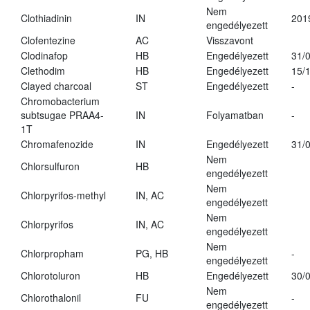
Nem
Clothiadinin
IN
201
engedélyezett
Clofentezine
AC
Visszavont
Clodinafop
HB
Engedélyezett
31/
Clethodim
HB
Engedélyezett
15/
Clayed charcoal
ST
Engedélyezett
-
Chromobacterium
subtsugae PRAA4-
IN
Folyamatban
-
1T
Chromafenozide
IN
Engedélyezett
31/
Nem
Chlorsulfuron
HB
engedélyezett
Nem
Chlorpyrifos-methyl
IN, AC
engedélyezett
Nem
Chlorpyrifos
IN, AC
engedélyezett
Nem
Chlorpropham
PG, HB
-
engedélyezett
Chlorotoluron
HB
Engedélyezett
30/
Nem
Chlorothalonil
FU
-
engedélyezett