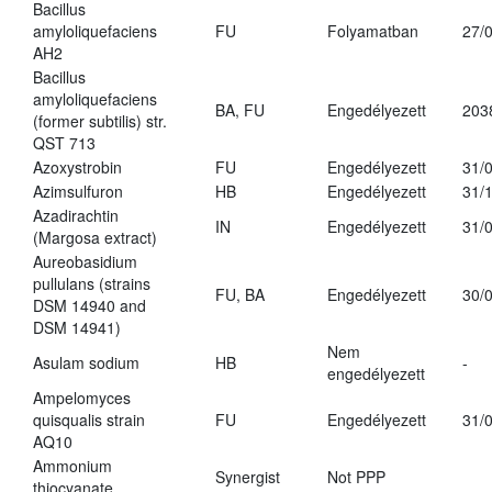
Bacillus
amyloliquefaciens
FU
Folyamatban
27/
AH2
Bacillus
amyloliquefaciens
BA, FU
Engedélyezett
203
(former subtilis) str.
QST 713
Azoxystrobin
FU
Engedélyezett
31/
Azimsulfuron
HB
Engedélyezett
31/
Azadirachtin
IN
Engedélyezett
31/
(Margosa extract)
Aureobasidium
pullulans (strains
FU, BA
Engedélyezett
30/
DSM 14940 and
DSM 14941)
Nem
Asulam sodium
HB
-
engedélyezett
Ampelomyces
quisqualis strain
FU
Engedélyezett
31/
AQ10
Ammonium
Synergist
Not PPP
thiocyanate