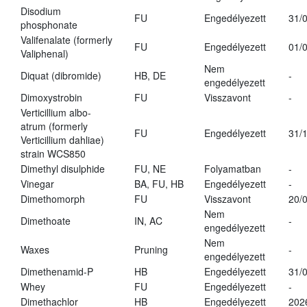
Disodium
FU
Engedélyezett
31/
phosphonate
Valifenalate (formerly
FU
Engedélyezett
01/
Valiphenal)
Nem
Diquat (dibromide)
HB, DE
-
engedélyezett
Dimoxystrobin
FU
Visszavont
-
Verticillium albo-
atrum (formerly
FU
Engedélyezett
31/
Verticillium dahliae)
strain WCS850
Dimethyl disulphide
FU, NE
Folyamatban
-
Vinegar
BA, FU, HB
Engedélyezett
-
Dimethomorph
FU
Visszavont
20/
Nem
Dimethoate
IN, AC
-
engedélyezett
Nem
Waxes
Pruning
-
engedélyezett
Dimethenamid-P
HB
Engedélyezett
31/
Whey
FU
Engedélyezett
-
Dimethachlor
HB
Engedélyezett
202