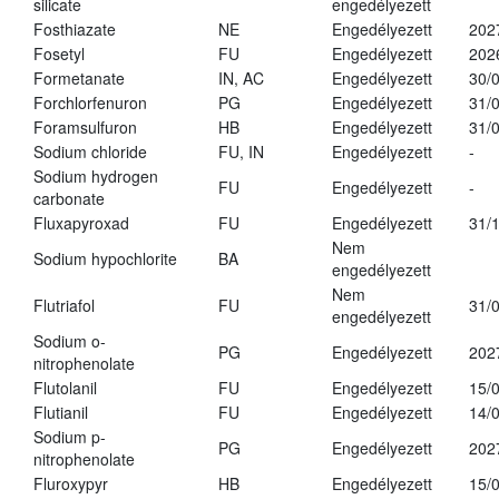
silicate
engedélyezett
Fosthiazate
NE
Engedélyezett
202
Fosetyl
FU
Engedélyezett
202
Formetanate
IN, AC
Engedélyezett
30/
Forchlorfenuron
PG
Engedélyezett
31/
Foramsulfuron
HB
Engedélyezett
31/
Sodium chloride
FU, IN
Engedélyezett
-
Sodium hydrogen
FU
Engedélyezett
-
carbonate
Fluxapyroxad
FU
Engedélyezett
31/
Nem
Sodium hypochlorite
BA
engedélyezett
Nem
Flutriafol
FU
31/
engedélyezett
Sodium o-
PG
Engedélyezett
202
nitrophenolate
Flutolanil
FU
Engedélyezett
15/
Flutianil
FU
Engedélyezett
14/
Sodium p-
PG
Engedélyezett
202
nitrophenolate
Fluroxypyr
HB
Engedélyezett
15/