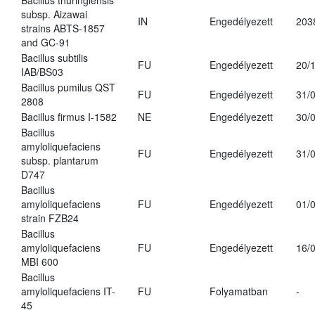
Bacillus thuringiensis
subsp. Aizawai
IN
Engedélyezett
203
strains ABTS-1857
and GC-91
Bacillus subtilis
FU
Engedélyezett
20/
IAB/BS03
Bacillus pumilus QST
FU
Engedélyezett
31/
2808
Bacillus firmus I-1582
NE
Engedélyezett
30/
Bacillus
amyloliquefaciens
FU
Engedélyezett
31/
subsp. plantarum
D747
Bacillus
amyloliquefaciens
FU
Engedélyezett
01/
strain FZB24
Bacillus
amyloliquefaciens
FU
Engedélyezett
16/
MBI 600
Bacillus
amyloliquefaciens IT-
FU
Folyamatban
-
45