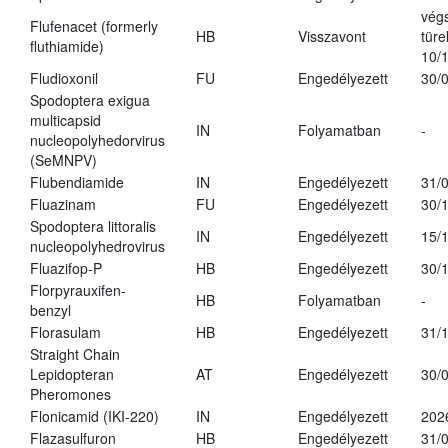
vég
Flufenacet (formerly
HB
Visszavont
türe
fluthiamide)
10/
Fludioxonil
FU
Engedélyezett
30/
Spodoptera exigua
multicapsid
IN
Folyamatban
-
nucleopolyhedorvirus
(SeMNPV)
Flubendiamide
IN
Engedélyezett
31/
Fluazinam
FU
Engedélyezett
30/
Spodoptera littoralis
IN
Engedélyezett
15/
nucleopolyhedrovirus
Fluazifop-P
HB
Engedélyezett
30/
Florpyrauxifen-
HB
Folyamatban
-
benzyl
Florasulam
HB
Engedélyezett
31/
Straight Chain
Lepidopteran
AT
Engedélyezett
30/
Pheromones
Flonicamid (IKI-220)
IN
Engedélyezett
202
Flazasulfuron
HB
Engedélyezett
31/