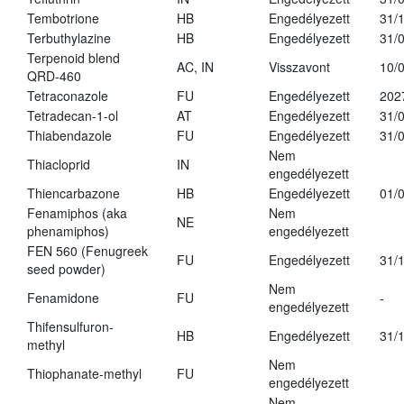
Tembotrione
HB
Engedélyezett
31/
Terbuthylazine
HB
Engedélyezett
31/
Terpenoid blend
AC, IN
Visszavont
10/
QRD-460
Tetraconazole
FU
Engedélyezett
202
Tetradecan-1-ol
AT
Engedélyezett
31/
Thiabendazole
FU
Engedélyezett
31/
Nem
Thiacloprid
IN
engedélyezett
Thiencarbazone
HB
Engedélyezett
01/
Fenamiphos (aka
Nem
NE
phenamiphos)
engedélyezett
FEN 560 (Fenugreek
FU
Engedélyezett
31/
seed powder)
Nem
Fenamidone
FU
-
engedélyezett
Thifensulfuron-
HB
Engedélyezett
31/
methyl
Nem
Thiophanate-methyl
FU
engedélyezett
Nem