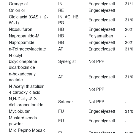
Orange oil
IN
Engedélyezett
31/
Onion oil
RE
Engedélyezett
-
Oleic acid (CAS 112-
IN, AC, HB,
Engedélyezett
31/
80-1)
PG
Nicosulfuron
HB
Engedélyezett
202
Napropamide-M
HB
Folyamatban
-
Napropamide
HB
Engedélyezett
202
n-Tetradecylacetate
AT
Engedélyezett
31/
N-octyl
bicycloheptene
Synergist
Not PPP
-
dicarboximide
n-hexadecanyl
AT
Engedélyezett
31/
acetate
N-Acetyl thiazolidin-
-
Not PPP
-
4-carboxylic acid
N,N-Diallyl-2,2-
Safener
Not PPP
-
dichloroacetamide
Myclobutanil
FU
Engedélyezett
31/
Mustard seeds
FU
Engedélyezett
-
powder
Mild Pepino Mosaic