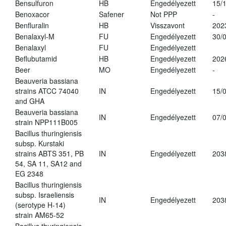
Bensulfuron
HB
Engedélyezett
15/
Benoxacor
Safener
Not PPP
-
Benfluralin
HB
Visszavont
202
Benalaxyl-M
FU
Engedélyezett
30/
Benalaxyl
FU
Engedélyezett
Beflubutamid
HB
Engedélyezett
202
Beer
MO
Engedélyezett
-
Beauveria bassiana
strains ATCC 74040
IN
Engedélyezett
15/
and GHA
Beauveria bassiana
IN
Engedélyezett
07/
strain NPP111B005
Bacillus thuringiensis
subsp. Kurstaki
strains ABTS 351, PB
IN
Engedélyezett
203
54, SA 11, SA12 and
EG 2348
Bacillus thuringiensis
subsp. Israeliensis
IN
Engedélyezett
203
(serotype H-14)
strain AM65-52