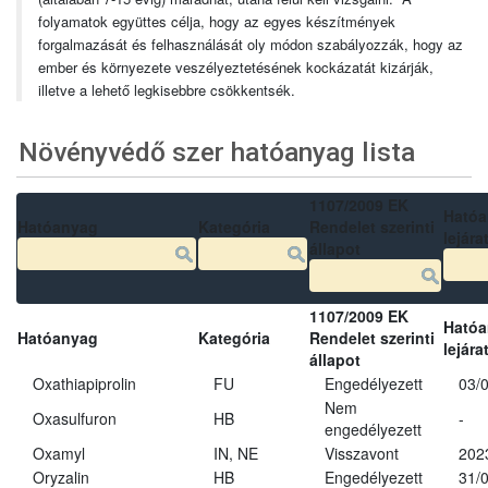
folyamatok együttes célja, hogy az egyes készítmények
forgalmazását és felhasználását oly módon szabályozzák, hogy az
ember és környezete veszélyeztetésének kockázatát kizárják,
illetve a lehető legkisebbre csökkentsék.
Növényvédő szer hatóanyag lista
1107/2009 EK
Ható
Hatóanyag
Kategória
Rendelet szerinti
lejára
állapot
1107/2009 EK
Ható
Hatóanyag
Kategória
Rendelet szerinti
lejára
állapot
Oxathiapiprolin
FU
Engedélyezett
03/
Nem
Oxasulfuron
HB
-
engedélyezett
Oxamyl
IN, NE
Visszavont
202
Oryzalin
HB
Engedélyezett
31/