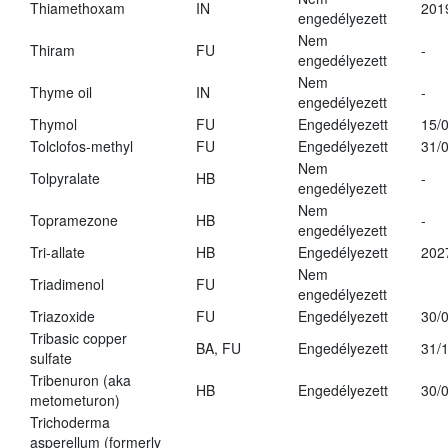
Thiamethoxam
IN
201
engedélyezett
Nem
Thiram
FU
-
engedélyezett
Nem
Thyme oil
IN
-
engedélyezett
Thymol
FU
Engedélyezett
15/
Tolclofos-methyl
FU
Engedélyezett
31/
Nem
Tolpyralate
HB
-
engedélyezett
Nem
Topramezone
HB
-
engedélyezett
Tri-allate
HB
Engedélyezett
202
Nem
Triadimenol
FU
engedélyezett
Triazoxide
FU
Engedélyezett
30/
Tribasic copper
BA, FU
Engedélyezett
31/
sulfate
Tribenuron (aka
HB
Engedélyezett
30/
metometuron)
Trichoderma
asperellum (formerly