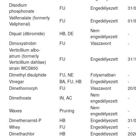
Disodium
FU
Engedélyezett
31/
phosphonate
Valifenalate (formerly
FU
Engedélyezett
01/
Valiphenal)
Nem
Diquat (dibromide)
HB, DE
-
engedélyezett
Dimoxystrobin
FU
Visszavont
-
Verticillium albo-
atrum (formerly
FU
Engedélyezett
31/
Verticillium dahliae)
strain WCS850
Dimethyl disulphide
FU, NE
Folyamatban
-
Vinegar
BA, FU, HB
Engedélyezett
-
Dimethomorph
FU
Visszavont
20/
Nem
Dimethoate
IN, AC
-
engedélyezett
Nem
Waxes
Pruning
-
engedélyezett
Dimethenamid-P
HB
Engedélyezett
31/
Whey
FU
Engedélyezett
-
Dimethachlor
HB
Engedélyezett
202