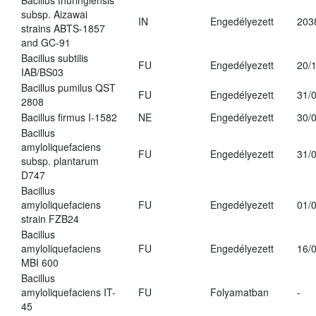
Bacillus thuringiensis
subsp. Aizawai
IN
Engedélyezett
203
strains ABTS-1857
and GC-91
Bacillus subtilis
FU
Engedélyezett
20/
IAB/BS03
Bacillus pumilus QST
FU
Engedélyezett
31/
2808
Bacillus firmus I-1582
NE
Engedélyezett
30/
Bacillus
amyloliquefaciens
FU
Engedélyezett
31/
subsp. plantarum
D747
Bacillus
amyloliquefaciens
FU
Engedélyezett
01/
strain FZB24
Bacillus
amyloliquefaciens
FU
Engedélyezett
16/
MBI 600
Bacillus
amyloliquefaciens IT-
FU
Folyamatban
-
45