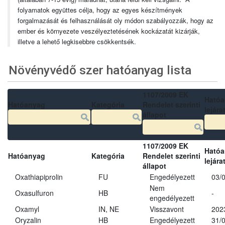
folyamatok együttes célja, hogy az egyes készítmények
forgalmazását és felhasználását oly módon szabályozzák, hogy az
ember és környezete veszélyeztetésének kockázatát kizárják,
illetve a lehető legkisebbre csökkentsék.
Növényvédő szer hatóanyag lista
1107/2009 EK
Ható
Hatóanyag
Kategória
Rendelet szerinti
lejára
állapot
1107/2009 EK
Ható
Hatóanyag
Kategória
Rendelet szerinti
lejára
állapot
Oxathiapiprolin
FU
Engedélyezett
03/
Nem
Oxasulfuron
HB
-
engedélyezett
Oxamyl
IN, NE
Visszavont
202
Oryzalin
HB
Engedélyezett
31/