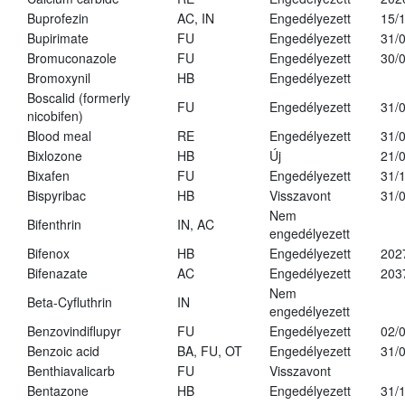
Buprofezin
AC, IN
Engedélyezett
15/
Bupirimate
FU
Engedélyezett
31/
Bromuconazole
FU
Engedélyezett
30/
Bromoxynil
HB
Engedélyezett
Boscalid (formerly
FU
Engedélyezett
31/
nicobifen)
Blood meal
RE
Engedélyezett
31/
Bixlozone
HB
Új
21/
Bixafen
FU
Engedélyezett
31/
Bispyribac
HB
Visszavont
31/
Nem
Bifenthrin
IN, AC
engedélyezett
Bifenox
HB
Engedélyezett
202
Bifenazate
AC
Engedélyezett
203
Nem
Beta-Cyfluthrin
IN
engedélyezett
Benzovindiflupyr
FU
Engedélyezett
02/
Benzoic acid
BA, FU, OT
Engedélyezett
31/
Benthiavalicarb
FU
Visszavont
Bentazone
HB
Engedélyezett
31/