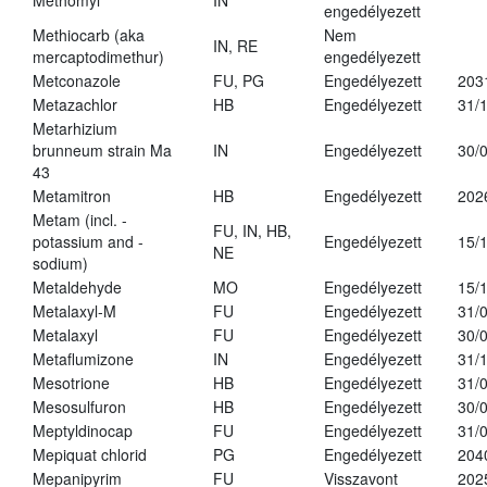
Methomyl
IN
engedélyezett
Methiocarb (aka
Nem
IN, RE
mercaptodimethur)
engedélyezett
Metconazole
FU, PG
Engedélyezett
203
Metazachlor
HB
Engedélyezett
31/
Metarhizium
brunneum strain Ma
IN
Engedélyezett
30/
43
Metamitron
HB
Engedélyezett
202
Metam (incl. -
FU, IN, HB,
potassium and -
Engedélyezett
15/
NE
sodium)
Metaldehyde
MO
Engedélyezett
15/
Metalaxyl-M
FU
Engedélyezett
31/
Metalaxyl
FU
Engedélyezett
30/
Metaflumizone
IN
Engedélyezett
31/
Mesotrione
HB
Engedélyezett
31/
Mesosulfuron
HB
Engedélyezett
30/
Meptyldinocap
FU
Engedélyezett
31/
Mepiquat chlorid
PG
Engedélyezett
204
Mepanipyrim
FU
Visszavont
202