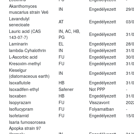
Akanthomyces
IN
Engedélyezett
29/
muscarius strain Ve6
Lavandulyl
AT
Engedélyezett
03/
senecioate
Lauric acid (CAS
IN, AC, HB,
Engedélyezett
31/
143-07-7)
PG
Laminarin
EL
Engedélyezett
28/
lambda-Cyhalothrin
IN
Engedélyezett
31/
L-Ascorbic acid
FU
Engedélyezett
30/
Kresoxim-methyl
FU
Engedélyezett
31/
Kieselgur
IN
Engedélyezett
31/
(diatomaceous earth)
Isoxaflutole
HB
Engedélyezett
31/
Isoxadifen-ethyl
Safener
Not PPP
-
Isoxaben
HB
Engedélyezett
31/
Isopyrazam
FU
Visszavont
202
Isoflucypram
FU
Folyamatban
-
Isofetamid
FU
Engedélyezett
15/
Isaria fumosorosea
Apopka strain 97