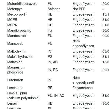
Mefentrifluconazole
FU
Engedélyezett
20/
Mefenpyr
Safener
Not PPP
-
Mecoprop-P
HB
Engedélyezett
15/
MCPB
HB
Engedélyezett
31/
MCPA
HB
Engedélyezett
31/
Mandipropamid
Fu
Engedélyezett
30/
Mandestrobin
FU
Engedélyezett
09/
Nem
Mancozeb
FU
engedélyezett
Maltodextrin
IN
Engedélyezett
03/
Maleic hydrazide
PG
Engedélyezett
31/
Malathion
IN, AC
Engedélyezett
15/
Magnesium
IN, RO
Engedélyezett
202
phosphide
Nem
Lufenuron
IN
engedélyezett
Limestone
RE
Folyamatban
Lime sulphur
FU, IN, AC
Engedélyezett
31/
(calcium polysulphid)
Lenacil
HB
Engedélyezett
30/
Lecithins
FU
Engedélyezett
-