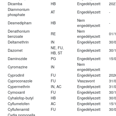
Dicamba
HB
Engedélyezett
202
Diammonium
AT
Engedélyezett
-
phosphate
Nem
Desmedipham
HB
-
engedélyezett
Denathonium
Nem
RE
01/
benzoate
engedélyezett
Deltamethrin
IN
Engedélyezett
30/
NE, FU,
Dazomet
Engedélyezett
30/
HB, ST
Daminozide
PG
Engedélyezett
15/
Nem
Cyromazine
IN
engedélyezett
Cyprodinil
FU
Engedélyezett
202
Cyproconazole
FU
Visszavont
31/
Cypermethrin
IN, AC
Engedélyezett
31/
Cymoxanil
FU
Engedélyezett
30/
Cyhalofop-butyl
HB
Engedélyezett
30/
Cyflumetofen
AC
Engedélyezett
15/
Cyflufenamid
FU
Engedélyezett
30/
Cydia pomonella