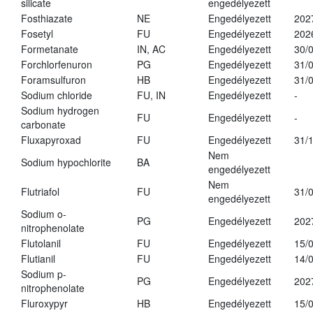
silicate
engedélyezett
Fosthiazate
NE
Engedélyezett
202
Fosetyl
FU
Engedélyezett
202
Formetanate
IN, AC
Engedélyezett
30/
Forchlorfenuron
PG
Engedélyezett
31/
Foramsulfuron
HB
Engedélyezett
31/
Sodium chloride
FU, IN
Engedélyezett
-
Sodium hydrogen
FU
Engedélyezett
-
carbonate
Fluxapyroxad
FU
Engedélyezett
31/
Nem
Sodium hypochlorite
BA
engedélyezett
Nem
Flutriafol
FU
31/
engedélyezett
Sodium o-
PG
Engedélyezett
202
nitrophenolate
Flutolanil
FU
Engedélyezett
15/
Flutianil
FU
Engedélyezett
14/
Sodium p-
PG
Engedélyezett
202
nitrophenolate
Fluroxypyr
HB
Engedélyezett
15/