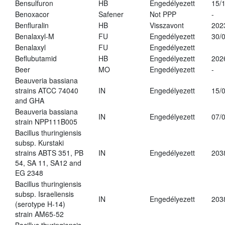
Bensulfuron
HB
Engedélyezett
15/
Benoxacor
Safener
Not PPP
-
Benfluralin
HB
Visszavont
202
Benalaxyl-M
FU
Engedélyezett
30/
Benalaxyl
FU
Engedélyezett
Beflubutamid
HB
Engedélyezett
202
Beer
MO
Engedélyezett
-
Beauveria bassiana
strains ATCC 74040
IN
Engedélyezett
15/
and GHA
Beauveria bassiana
IN
Engedélyezett
07/
strain NPP111B005
Bacillus thuringiensis
subsp. Kurstaki
strains ABTS 351, PB
IN
Engedélyezett
203
54, SA 11, SA12 and
EG 2348
Bacillus thuringiensis
subsp. Israeliensis
IN
Engedélyezett
203
(serotype H-14)
strain AM65-52