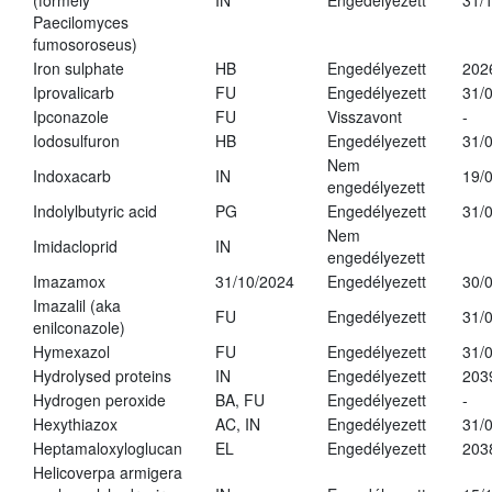
(formely
IN
Engedélyezett
31/
Paecilomyces
fumosoroseus)
Iron sulphate
HB
Engedélyezett
202
Iprovalicarb
FU
Engedélyezett
31/
Ipconazole
FU
Visszavont
-
Iodosulfuron
HB
Engedélyezett
31/
Nem
Indoxacarb
IN
19/
engedélyezett
Indolylbutyric acid
PG
Engedélyezett
31/
Nem
Imidacloprid
IN
engedélyezett
Imazamox
31/10/2024
Engedélyezett
30/
Imazalil (aka
FU
Engedélyezett
31/
enilconazole)
Hymexazol
FU
Engedélyezett
31/
Hydrolysed proteins
IN
Engedélyezett
203
Hydrogen peroxide
BA, FU
Engedélyezett
-
Hexythiazox
AC, IN
Engedélyezett
31/
Heptamaloxyloglucan
EL
Engedélyezett
203
Helicoverpa armigera