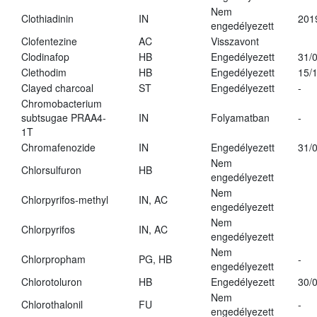
Nem
Clothiadinin
IN
201
engedélyezett
Clofentezine
AC
Visszavont
Clodinafop
HB
Engedélyezett
31/
Clethodim
HB
Engedélyezett
15/
Clayed charcoal
ST
Engedélyezett
-
Chromobacterium
subtsugae PRAA4-
IN
Folyamatban
-
1T
Chromafenozide
IN
Engedélyezett
31/
Nem
Chlorsulfuron
HB
engedélyezett
Nem
Chlorpyrifos-methyl
IN, AC
engedélyezett
Nem
Chlorpyrifos
IN, AC
engedélyezett
Nem
Chlorpropham
PG, HB
-
engedélyezett
Chlorotoluron
HB
Engedélyezett
30/
Nem
Chlorothalonil
FU
-
engedélyezett