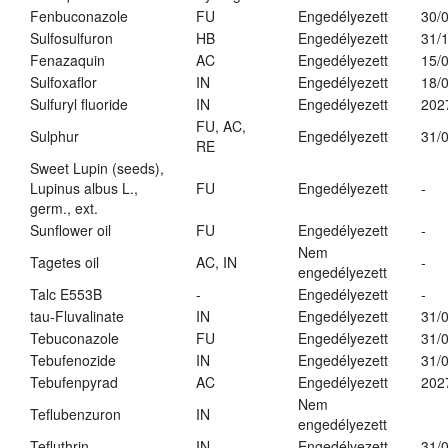
Fenbuconazole
FU
Engedélyezett
30/
Sulfosulfuron
HB
Engedélyezett
31/
Fenazaquin
AC
Engedélyezett
15/
Sulfoxaflor
IN
Engedélyezett
18/
Sulfuryl fluoride
IN
Engedélyezett
202
FU, AC,
Sulphur
Engedélyezett
31/
RE
Sweet Lupin (seeds),
Lupinus albus L.,
FU
Engedélyezett
-
germ., ext.
Sunflower oil
FU
Engedélyezett
-
Nem
Tagetes oil
AC, IN
-
engedélyezett
Talc E553B
-
Engedélyezett
-
tau-Fluvalinate
IN
Engedélyezett
31/
Tebuconazole
FU
Engedélyezett
31/
Tebufenozide
IN
Engedélyezett
31/
Tebufenpyrad
AC
Engedélyezett
202
Nem
Teflubenzuron
IN
engedélyezett
Tefluthrin
IN
Engedélyezett
31/