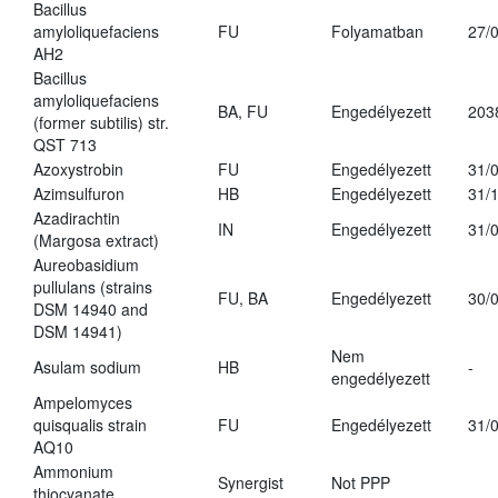
Bacillus
amyloliquefaciens
FU
Folyamatban
27/
AH2
Bacillus
amyloliquefaciens
BA, FU
Engedélyezett
203
(former subtilis) str.
QST 713
Azoxystrobin
FU
Engedélyezett
31/
Azimsulfuron
HB
Engedélyezett
31/
Azadirachtin
IN
Engedélyezett
31/
(Margosa extract)
Aureobasidium
pullulans (strains
FU, BA
Engedélyezett
30/
DSM 14940 and
DSM 14941)
Nem
Asulam sodium
HB
-
engedélyezett
Ampelomyces
quisqualis strain
FU
Engedélyezett
31/
AQ10
Ammonium
Synergist
Not PPP
thiocyanate