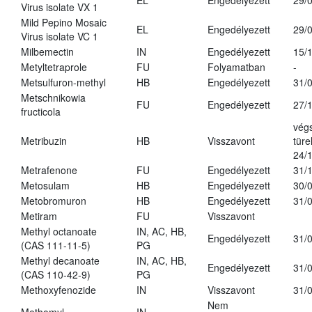
EL
Engedélyezett
29/
Virus isolate VX 1
Mild Pepino Mosaic
EL
Engedélyezett
29/
Virus isolate VC 1
Milbemectin
IN
Engedélyezett
15/
Metyltetraprole
FU
Folyamatban
-
Metsulfuron-methyl
HB
Engedélyezett
31/
Metschnikowia
FU
Engedélyezett
27/
fructicola
vég
Metribuzin
HB
Visszavont
türe
24/
Metrafenone
FU
Engedélyezett
31/
Metosulam
HB
Engedélyezett
30/
Metobromuron
HB
Engedélyezett
31/
Metiram
FU
Visszavont
Methyl octanoate
IN, AC, HB,
Engedélyezett
31/
(CAS 111-11-5)
PG
Methyl decanoate
IN, AC, HB,
Engedélyezett
31/
(CAS 110-42-9)
PG
Methoxyfenozide
IN
Visszavont
31/
Nem