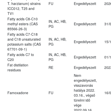
T. harzianum) strains
FU
Engedélyezett
202
ICC012, T25 and
TV1
Fatty acids C8-C10
IN, AC, HB,
methyl esters (CAS
Engedélyezett
31/
PG
85566-26-3)
Fatty acids C7-C18
and C18 unsaturated
IN, AC, HB,
Engedélyezett
15/
potassium salts (CAS
PG
67701-09-1)
Fatty acids C7 to
IN, AC, HB,
Engedélyezett
01/
C20
PG
Fat distilation
RE
Engedélyezett
202
residues
Nem
engedélyezett,
visszavonás
hatálya 2022.
Famoxadone
FU
16/
03.16., végső
türelmi idő
vége
2022.09.16.