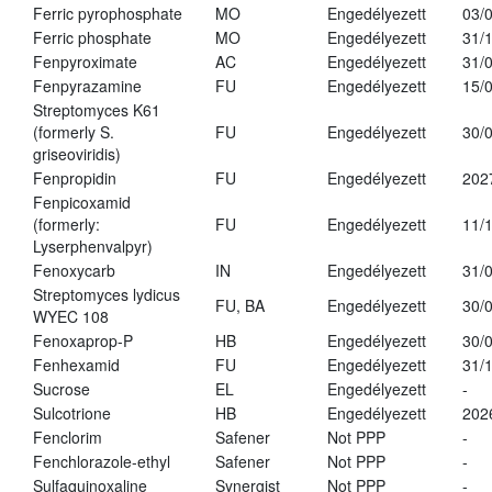
Ferric pyrophosphate
MO
Engedélyezett
03/
Ferric phosphate
MO
Engedélyezett
31/
Fenpyroximate
AC
Engedélyezett
31/
Fenpyrazamine
FU
Engedélyezett
15/
Streptomyces K61
(formerly S.
FU
Engedélyezett
30/
griseoviridis)
Fenpropidin
FU
Engedélyezett
202
Fenpicoxamid
(formerly:
FU
Engedélyezett
11/
Lyserphenvalpyr)
Fenoxycarb
IN
Engedélyezett
31/
Streptomyces lydicus
FU, BA
Engedélyezett
30/
WYEC 108
Fenoxaprop-P
HB
Engedélyezett
30/
Fenhexamid
FU
Engedélyezett
31/
Sucrose
EL
Engedélyezett
-
Sulcotrione
HB
Engedélyezett
202
Fenclorim
Safener
Not PPP
-
Fenchlorazole-ethyl
Safener
Not PPP
-
Sulfaquinoxaline
Synergist
Not PPP
-