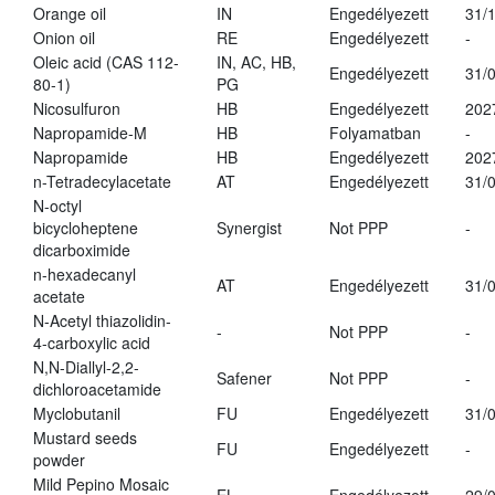
Orange oil
IN
Engedélyezett
31/
Onion oil
RE
Engedélyezett
-
Oleic acid (CAS 112-
IN, AC, HB,
Engedélyezett
31/
80-1)
PG
Nicosulfuron
HB
Engedélyezett
202
Napropamide-M
HB
Folyamatban
-
Napropamide
HB
Engedélyezett
202
n-Tetradecylacetate
AT
Engedélyezett
31/
N-octyl
bicycloheptene
Synergist
Not PPP
-
dicarboximide
n-hexadecanyl
AT
Engedélyezett
31/
acetate
N-Acetyl thiazolidin-
-
Not PPP
-
4-carboxylic acid
N,N-Diallyl-2,2-
Safener
Not PPP
-
dichloroacetamide
Myclobutanil
FU
Engedélyezett
31/
Mustard seeds
FU
Engedélyezett
-
powder
Mild Pepino Mosaic