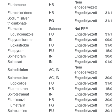
Nem
Flurtamone
HB
-
engedélyezett
Flurochloridone
HB
Engedélyezett
31/
Sodium silver
PG
Engedélyezett
31/
thiosulphate
Flurazole
Safener
Not PPP
-
Fluquinconazole
FU
Engedélyezett
31/
Flupyradifurone
IN
Engedélyezett
09/
Fluoxastrobin
FU
Engedélyezett
31/
Fluopyram
FU
Engedélyezett
15/
Spinetoram
IN
Engedélyezett
30/
Spinosad
IN
Engedélyezett
01/
Nem
Spirodiclofen
AC, IN
engedélyezett
Spiromesifen
AC, IN
Engedélyezett
30/
Fluopicolide
FU
Engedélyezett
31/
Fluometuron
HB
Engedélyezett
15/
Spirotetramat
IN
Engedélyezett
30/
Flumioxazin
HB
Engedélyezett
30/
Flumetralin
PG
Engedélyezett
15/
Spiroxamine
FU
Engedélyezett
30/