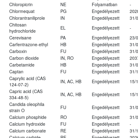
Chloropicrin
NE
Folyamatban
-
Chlormequat
PG
Engedélyezett
202
Chlorantraniliprole
IN
Engedélyezett
31/
Chitosan
EL
Engedélyezett
-
hydrochloride
Cerevisane
PA
Engedélyezett
23/
Carfentrazone-ethyl
HB
Engedélyezett
31/
Carboxin
FU
Engedélyezett
31/
Carbon dioxide
IN, RO
Engedélyezett
203
Carbetamide
HB
Engedélyezett
31/
Captan
FU
Engedélyezett
31/
Caprylic acid (CAS
IN, AC, HB
Engedélyezett
15/
124-07-2)
Capric acid (CAS
IN, AC, HB
Engedélyezett
15/
334-48-5)
Candida oleophila
FU
Engedélyezett
31/
strain O
Calcium phosphide
RO
Engedélyezett
31/
Calcium hydroxide
FU
Engedélyezett
-
Calcium carbonate
RE
Engedélyezett
31/
Calcium carbide
RE
Engedélyezett
202