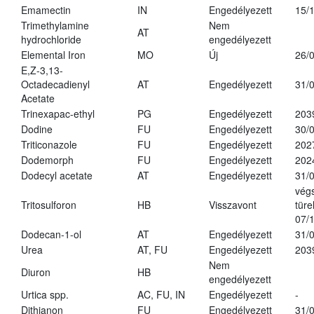
Emamectin
IN
Engedélyezett
15/
Trimethylamine
Nem
AT
hydrochloride
engedélyezett
Elemental Iron
MO
Új
26/
E,Z-3,13-
Octadecadienyl
AT
Engedélyezett
31/
Acetate
Trinexapac-ethyl
PG
Engedélyezett
203
Dodine
FU
Engedélyezett
30/
Triticonazole
FU
Engedélyezett
202
Dodemorph
FU
Engedélyezett
202
Dodecyl acetate
AT
Engedélyezett
31/
vég
Tritosulforon
HB
Visszavont
türe
07/
Dodecan-1-ol
AT
Engedélyezett
31/
Urea
AT, FU
Engedélyezett
203
Nem
Diuron
HB
engedélyezett
Urtica spp.
AC, FU, IN
Engedélyezett
-
Dithianon
FU
Engedélyezett
31/