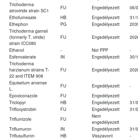
Trichoderma
FU
Engedélyezett
06/
atroviride strain SC1
Ethofumesate
HB
Engedélyezett
31/
Ethephon
PG
Engedélyezett
203
Trichoderma gamsii
(formerly T. viride)
FU
Engedélyezett
202
strain ICC080
Ethanol
-
Not PPP
-
Esfenvalerate
IN
Engedélyezett
30/
Trichoderma
harzianum strains T-
FU
Engedélyezett
202
22 and ITEM 908
Equisetum arvense
FU
Engedélyezett
-
L.
Epoxiconazole
FU
Engedélyezett
Triclopyr
HB
Engedélyezett
31/
Trifloxystrobin
FU
Engedélyezett
31/
Nem
Triflumizole
FU
engedélyezett
Triflumuron
IN
Engedélyezett
31/
Triflusulfuron
HB
Visszavont
-