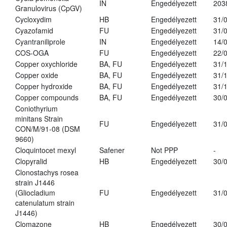
IN
Engedélyezett
203
Granulovirus (CpGV)
Cycloxydim
HB
Engedélyezett
31/
Cyazofamid
FU
Engedélyezett
31/
Cyantraniliprole
IN
Engedélyezett
14/
COS-OGA
FU
Engedélyezett
22/
Copper oxychloride
BA, FU
Engedélyezett
31/
Copper oxide
BA, FU
Engedélyezett
31/
Copper hydroxide
BA, FU
Engedélyezett
31/
Copper compounds
BA, FU
Engedélyezett
30/
Coniothyrium
minitans Strain
FU
Engedélyezett
31/
CON/M/91-08 (DSM
9660)
Cloquintocet mexyl
Safener
Not PPP
-
Clopyralid
HB
Engedélyezett
30/
Clonostachys rosea
strain J1446
(Gliocladium
FU
Engedélyezett
31/
catenulatum strain
J1446)
Clomazone
HB
Engedélyezett
30/