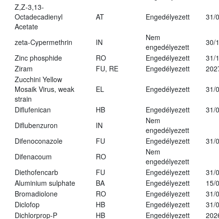
Z,Z-3,13-
Octadecadienyl
AT
Engedélyezett
31/
Acetate
Nem
zeta-Cypermethrin
IN
30/
engedélyezett
Zinc phosphide
RO
Engedélyezett
31/
Ziram
FU, RE
Engedélyezett
202
Zucchini Yellow
Mosaik Virus, weak
EL
Engedélyezett
31/
strain
Diflufenican
HB
Engedélyezett
31/
Nem
Diflubenzuron
IN
engedélyezett
Difenoconazole
FU
Engedélyezett
31/
Nem
Difenacoum
RO
engedélyezett
Diethofencarb
FU
Engedélyezett
31/
Aluminium sulphate
BA
Engedélyezett
15/
Bromadiolone
RO
Engedélyezett
31/
Diclofop
HB
Engedélyezett
31/
Dichlorprop-P
HB
Engedélyezett
202