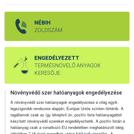
NÉBIH
ZÖLDSZÁM
ENGEDÉLYEZETT
TERMÉSNÖVELŐ ANYAGOK
KERESŐJE
Növényvédő szer hatóanyagok engedélyezése
A növényvédő szer hatóanyagok engedélyezése a világ egyik
legszigorúbb rendszere alapján, Európai Uniós szinten történik. A
tagállamok csak az így létrejövő ún. pozitív lista hatóanyagaiból
készített növényvédő szereket engedélyezhetik. A pozitív listán a
hatóanyag csak a vonatkozó EU rendeletben meghatározott ideig
(általában 7-15 évig) maradhat, utána felül kell vizsgálni. A