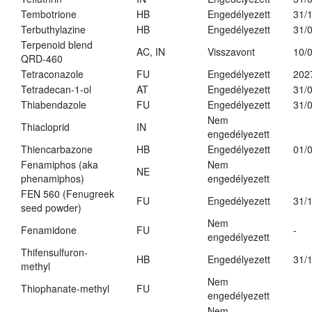
Tembotrione
HB
Engedélyezett
31/
Terbuthylazine
HB
Engedélyezett
31/
Terpenoid blend
AC, IN
Visszavont
10/
QRD-460
Tetraconazole
FU
Engedélyezett
202
Tetradecan-1-ol
AT
Engedélyezett
31/
Thiabendazole
FU
Engedélyezett
31/
Nem
Thiacloprid
IN
engedélyezett
Thiencarbazone
HB
Engedélyezett
01/
Fenamiphos (aka
Nem
NE
phenamiphos)
engedélyezett
FEN 560 (Fenugreek
FU
Engedélyezett
31/
seed powder)
Nem
Fenamidone
FU
-
engedélyezett
Thifensulfuron-
HB
Engedélyezett
31/
methyl
Nem
Thiophanate-methyl
FU
engedélyezett
Nem