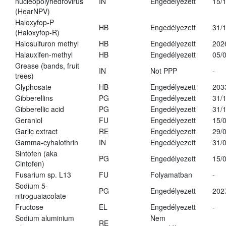
nucleopolyhedrovirus
IN
Engedélyezett
15/
(HearNPV)
Haloxyfop-P
HB
Engedélyezett
31/
(Haloxyfop-R)
Halosulfuron methyl
HB
Engedélyezett
202
Halauxifen-methyl
HB
Engedélyezett
05/
Grease (bands, fruit
IN
Not PPP
-
trees)
Glyphosate
HB
Engedélyezett
203
Gibberellins
PG
Engedélyezett
31/
Gibberellic acid
PG
Engedélyezett
31/
Geraniol
FU
Engedélyezett
15/
Garlic extract
RE
Engedélyezett
29/
Gamma-cyhalothrin
IN
Engedélyezett
31/
Sintofen (aka
PG
Engedélyezett
15/
Cintofen)
Fusarium sp. L13
FU
Folyamatban
-
Sodium 5-
PG
Engedélyezett
202
nitroguaiacolate
Fructose
EL
Engedélyezett
-
Sodium aluminium
Nem
RE