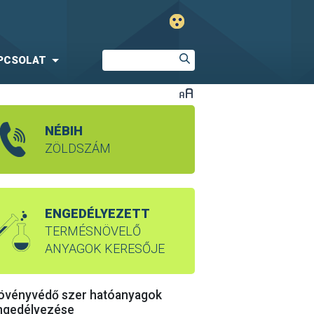
PCSOLAT
NÉBIH
ZÖLDSZÁM
ENGEDÉLYEZETT
TERMÉSNÖVELŐ
ANYAGOK KERESŐJE
övényvédő szer hatóanyagok
ngedélyezése