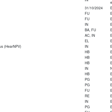
e
31/10/2024
E
FU
E
FU
E
IN
E
BA, FU
E
AC, IN
E
EL
E
rus (HearNPV)
IN
E
HB
E
HB
E
HB
E
IN
HB
E
PG
E
PG
E
FU
E
RE
E
IN
E
PG
E