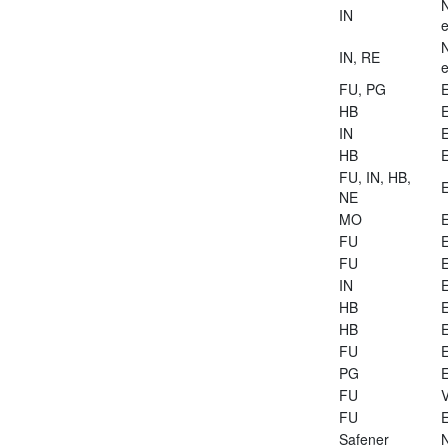
IN
e
IN, RE
e
FU, PG
E
HB
E
IN
E
HB
E
FU, IN, HB,
E
NE
MO
E
FU
E
FU
E
IN
E
HB
E
HB
E
FU
E
PG
E
FU
V
FU
E
Safener