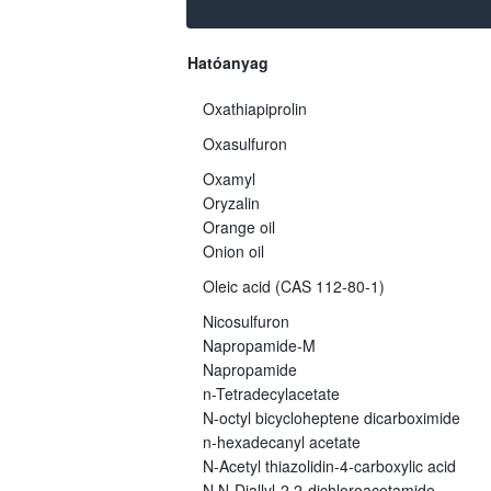
Hatóanyag
Oxathiapiprolin
Oxasulfuron
Oxamyl
Oryzalin
Orange oil
Onion oil
Oleic acid (CAS 112-80-1)
Nicosulfuron
Napropamide-M
Napropamide
n-Tetradecylacetate
N-octyl bicycloheptene dicarboximide
n-hexadecanyl acetate
N-Acetyl thiazolidin-4-carboxylic acid
N,N-Diallyl-2,2-dichloroacetamide