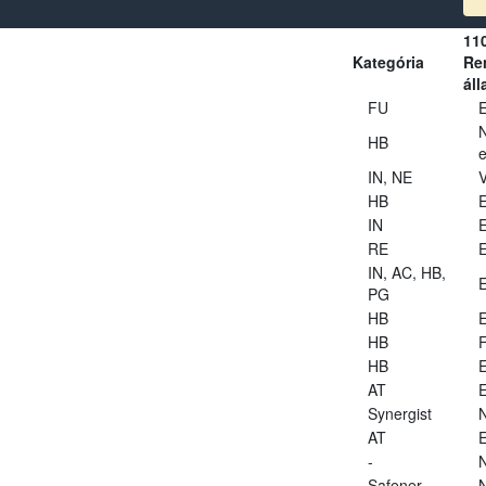
11
Kategória
Ren
áll
FU
E
HB
e
IN, NE
V
HB
E
IN
E
RE
E
IN, AC, HB,
E
PG
HB
E
HB
HB
E
AT
E
Synergist
AT
E
-
Safener