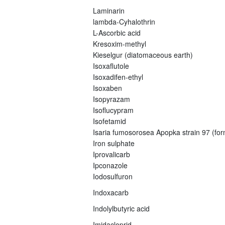
Laminarin
lambda-Cyhalothrin
L-Ascorbic acid
Kresoxim-methyl
Kieselgur (diatomaceous earth)
Isoxaflutole
Isoxadifen-ethyl
Isoxaben
Isopyrazam
Isoflucypram
Isofetamid
Isaria fumosorosea Apopka strain 97 (fo
Iron sulphate
Iprovalicarb
Ipconazole
Iodosulfuron
Indoxacarb
Indolylbutyric acid
Imidacloprid