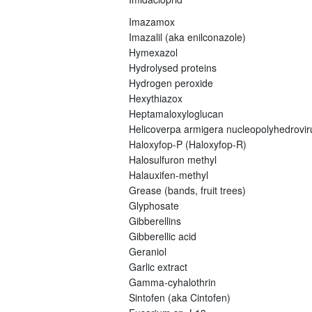
Imazamox
Imazalil (aka enilconazole)
Hymexazol
Hydrolysed proteins
Hydrogen peroxide
Hexythiazox
Heptamaloxyloglucan
Helicoverpa armigera nucleopolyhedrovi
Haloxyfop-P (Haloxyfop-R)
Halosulfuron methyl
Halauxifen-methyl
Grease (bands, fruit trees)
Glyphosate
Gibberellins
Gibberellic acid
Geraniol
Garlic extract
Gamma-cyhalothrin
Sintofen (aka Cintofen)