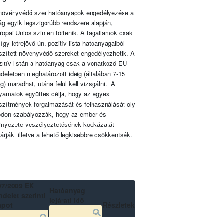
növényvédő szer hatóanyagok engedélyezése a
lág egyik legszigorúbb rendszere alapján,
rópai Uniós szinten történik. A tagállamok csak
 így létrejövő ún. pozitív lista hatóanyagaiból
szített növényvédő szereket engedélyezhetik. A
zitív listán a hatóanyag csak a vonatkozó EU
ndeletben meghatározott ideig (általában 7-15
ig) maradhat, utána felül kell vizsgálni. A
lyamatok együttes célja, hogy az egyes
szítmények forgalmazását és felhasználását oly
don szabályozzák, hogy az ember és
rnyezete veszélyeztetésének kockázatát
zárják, illetve a lehető legkisebbre csökkentsék.
07/2009 EK
Hatóanyag
delet szerinti
lejárati idő
apot
Részletek