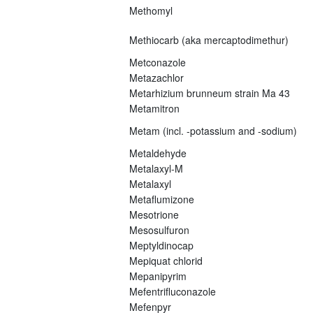
Methomyl
Methiocarb (aka mercaptodimethur)
Metconazole
Metazachlor
Metarhizium brunneum strain Ma 43
Metamitron
Metam (incl. -potassium and -sodium)
Metaldehyde
Metalaxyl-M
Metalaxyl
Metaflumizone
Mesotrione
Mesosulfuron
Meptyldinocap
Mepiquat chlorid
Mepanipyrim
Mefentrifluconazole
Mefenpyr