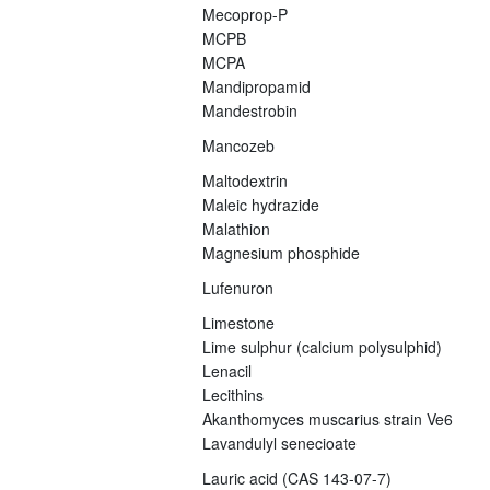
Mecoprop-P
MCPB
MCPA
Mandipropamid
Mandestrobin
Mancozeb
Maltodextrin
Maleic hydrazide
Malathion
Magnesium phosphide
Lufenuron
Limestone
Lime sulphur (calcium polysulphid)
Lenacil
Lecithins
Akanthomyces muscarius strain Ve6
Lavandulyl senecioate
Lauric acid (CAS 143-07-7)