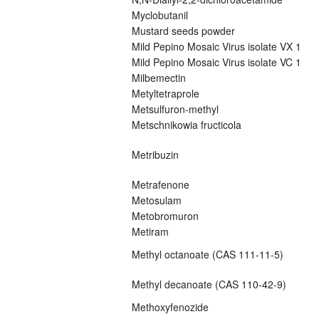
Myclobutanil
Mustard seeds powder
Mild Pepino Mosaic Virus isolate VX 1
Mild Pepino Mosaic Virus isolate VC 1
Milbemectin
Metyltetraprole
Metsulfuron-methyl
Metschnikowia fructicola
Metribuzin
Metrafenone
Metosulam
Metobromuron
Metiram
Methyl octanoate (CAS 111-11-5)
Methyl decanoate (CAS 110-42-9)
Methoxyfenozide