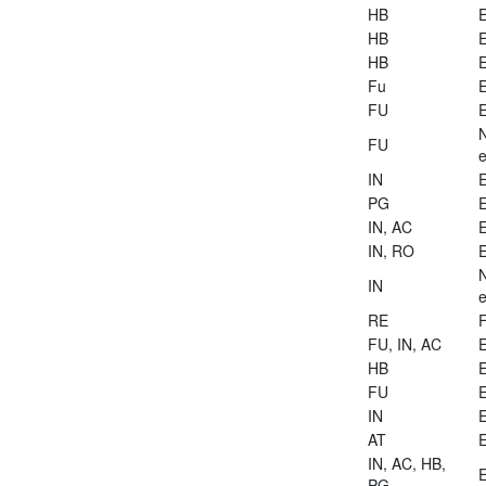
HB
E
HB
E
HB
E
Fu
E
FU
E
FU
e
IN
E
PG
E
IN, AC
E
IN, RO
E
IN
e
RE
FU, IN, AC
E
HB
E
FU
E
IN
E
AT
E
IN, AC, HB,
E
PG