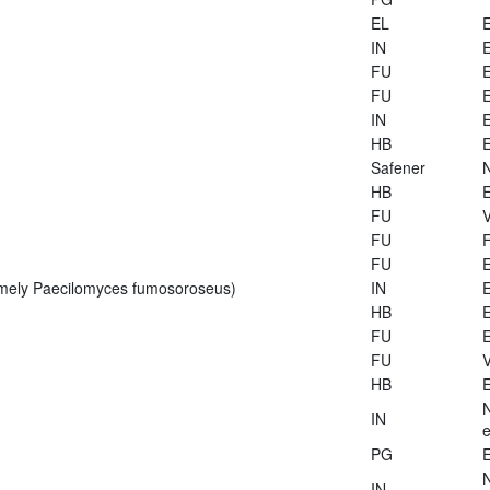
EL
E
IN
E
FU
E
FU
E
IN
E
HB
E
Safener
HB
E
FU
V
FU
FU
E
rmely Paecilomyces fumosoroseus)
IN
E
HB
E
FU
E
FU
V
HB
E
IN
e
PG
E
IN