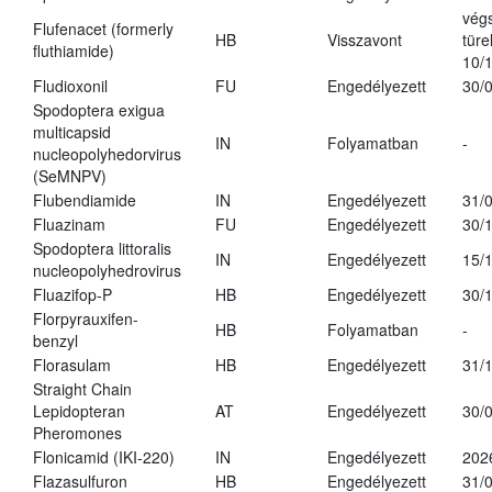
vég
Flufenacet (formerly
HB
Visszavont
türe
fluthiamide)
10/
Fludioxonil
FU
Engedélyezett
30/
Spodoptera exigua
multicapsid
IN
Folyamatban
-
nucleopolyhedorvirus
(SeMNPV)
Flubendiamide
IN
Engedélyezett
31/
Fluazinam
FU
Engedélyezett
30/
Spodoptera littoralis
IN
Engedélyezett
15/
nucleopolyhedrovirus
Fluazifop-P
HB
Engedélyezett
30/
Florpyrauxifen-
HB
Folyamatban
-
benzyl
Florasulam
HB
Engedélyezett
31/
Straight Chain
Lepidopteran
AT
Engedélyezett
30/
Pheromones
Flonicamid (IKI-220)
IN
Engedélyezett
202
Flazasulfuron
HB
Engedélyezett
31/