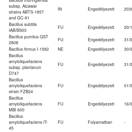
Bacillus thuringiensis
subsp. Aizawai
IN
Engedélyezett
203
strains ABTS-1857
and GC-91
Bacillus subtilis
FU
Engedélyezett
20/
IAB/BS03
Bacillus pumilus QST
FU
Engedélyezett
31/
2808
Bacillus firmus I-1582
NE
Engedélyezett
30/
Bacillus
amyloliquefaciens
FU
Engedélyezett
31/
subsp. plantarum
D747
Bacillus
amyloliquefaciens
FU
Engedélyezett
01/
strain FZB24
Bacillus
amyloliquefaciens
FU
Engedélyezett
16/
MBI 600
Bacillus
amyloliquefaciens IT-
FU
Folyamatban
-
45