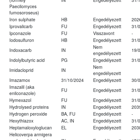
(formely
IN
Engedélyezett
31/
Paecilomyces
fumosoroseus)
Iron sulphate
HB
Engedélyezett
202
Iprovalicarb
FU
Engedélyezett
31/
Ipconazole
FU
Visszavont
-
Iodosulfuron
HB
Engedélyezett
31/
Nem
Indoxacarb
IN
19/
engedélyezett
Indolylbutyric acid
PG
Engedélyezett
31/
Nem
Imidacloprid
IN
engedélyezett
Imazamox
31/10/2024
Engedélyezett
30/
Imazalil (aka
FU
Engedélyezett
31/
enilconazole)
Hymexazol
FU
Engedélyezett
31/
Hydrolysed proteins
IN
Engedélyezett
203
Hydrogen peroxide
BA, FU
Engedélyezett
-
Hexythiazox
AC, IN
Engedélyezett
31/
Heptamaloxyloglucan
EL
Engedélyezett
203
Helicoverpa armigera