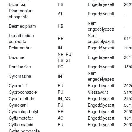
Dicamba
HB
Engedélyezett
202
Diammonium
AT
Engedélyezett
-
phosphate
Nem
Desmedipham
HB
-
engedélyezett
Denathonium
Nem
RE
01/
benzoate
engedélyezett
Deltamethrin
IN
Engedélyezett
30/
NE, FU,
Dazomet
Engedélyezett
30/
HB, ST
Daminozide
PG
Engedélyezett
15/
Nem
Cyromazine
IN
engedélyezett
Cyprodinil
FU
Engedélyezett
202
Cyproconazole
FU
Visszavont
31/
Cypermethrin
IN, AC
Engedélyezett
31/
Cymoxanil
FU
Engedélyezett
30/
Cyhalofop-butyl
HB
Engedélyezett
30/
Cyflumetofen
AC
Engedélyezett
15/
Cyflufenamid
FU
Engedélyezett
30/
Cydia pomonella