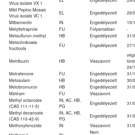
EL
Engedélyezett
29/
Virus isolate VX 1
Mild Pepino Mosaic
EL
Engedélyezett
29/
Virus isolate VC 1
Milbemectin
IN
Engedélyezett
15/
Metyltetraprole
FU
Folyamatban
-
Metsulfuron-methyl
HB
Engedélyezett
31/
Metschnikowia
FU
Engedélyezett
27/
fructicola
vég
Metribuzin
HB
Visszavont
türe
24/
Metrafenone
FU
Engedélyezett
31/
Metosulam
HB
Engedélyezett
30/
Metobromuron
HB
Engedélyezett
31/
Metiram
FU
Visszavont
Methyl octanoate
IN, AC, HB,
Engedélyezett
31/
(CAS 111-11-5)
PG
Methyl decanoate
IN, AC, HB,
Engedélyezett
31/
(CAS 110-42-9)
PG
Methoxyfenozide
IN
Visszavont
31/
Nem