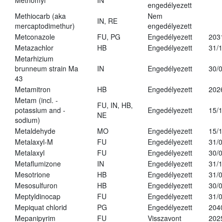
Methomyl
IN
engedélyezett
Methiocarb (aka
Nem
IN, RE
mercaptodimethur)
engedélyezett
Metconazole
FU, PG
Engedélyezett
203
Metazachlor
HB
Engedélyezett
31/
Metarhizium
brunneum strain Ma
IN
Engedélyezett
30/
43
Metamitron
HB
Engedélyezett
202
Metam (incl. -
FU, IN, HB,
potassium and -
Engedélyezett
15/
NE
sodium)
Metaldehyde
MO
Engedélyezett
15/
Metalaxyl-M
FU
Engedélyezett
31/
Metalaxyl
FU
Engedélyezett
30/
Metaflumizone
IN
Engedélyezett
31/
Mesotrione
HB
Engedélyezett
31/
Mesosulfuron
HB
Engedélyezett
30/
Meptyldinocap
FU
Engedélyezett
31/
Mepiquat chlorid
PG
Engedélyezett
204
Mepanipyrim
FU
Visszavont
202