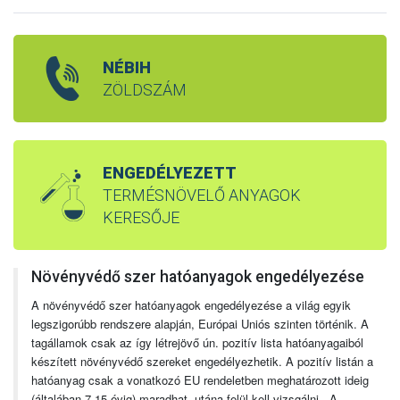
NÉBIH
ZÖLDSZÁM
ENGEDÉLYEZETT
TERMÉSNÖVELŐ ANYAGOK
KERESŐJE
Növényvédő szer hatóanyagok engedélyezése
A növényvédő szer hatóanyagok engedélyezése a világ egyik
legszigorúbb rendszere alapján, Európai Uniós szinten történik. A
tagállamok csak az így létrejövő ún. pozitív lista hatóanyagaiból
készített növényvédő szereket engedélyezhetik. A pozitív listán a
hatóanyag csak a vonatkozó EU rendeletben meghatározott ideig
(általában 7-15 évig) maradhat, utána felül kell vizsgálni. A