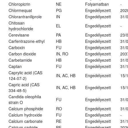
Chloropicrin
NE
Folyamatban
-
Chlormequat
PG
Engedélyezett
202
Chlorantraniliprole
IN
Engedélyezett
31/
Chitosan
EL
Engedélyezett
-
hydrochloride
Cerevisane
PA
Engedélyezett
23/
Carfentrazone-ethyl
HB
Engedélyezett
31/
Carboxin
FU
Engedélyezett
31/
Carbon dioxide
IN, RO
Engedélyezett
203
Carbetamide
HB
Engedélyezett
31/
Captan
FU
Engedélyezett
31/
Caprylic acid (CAS
IN, AC, HB
Engedélyezett
15/
124-07-2)
Capric acid (CAS
IN, AC, HB
Engedélyezett
15/
334-48-5)
Candida oleophila
FU
Engedélyezett
31/
strain O
Calcium phosphide
RO
Engedélyezett
31/
Calcium hydroxide
FU
Engedélyezett
-
Calcium carbonate
RE
Engedélyezett
31/
Calcium carbide
RE
Engedélyezett
202