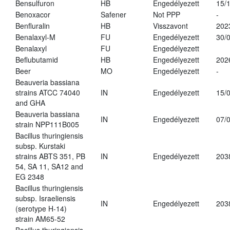
Bensulfuron
HB
Engedélyezett
15/
Benoxacor
Safener
Not PPP
-
Benfluralin
HB
Visszavont
202
Benalaxyl-M
FU
Engedélyezett
30/
Benalaxyl
FU
Engedélyezett
Beflubutamid
HB
Engedélyezett
202
Beer
MO
Engedélyezett
-
Beauveria bassiana
strains ATCC 74040
IN
Engedélyezett
15/
and GHA
Beauveria bassiana
IN
Engedélyezett
07/
strain NPP111B005
Bacillus thuringiensis
subsp. Kurstaki
strains ABTS 351, PB
IN
Engedélyezett
203
54, SA 11, SA12 and
EG 2348
Bacillus thuringiensis
subsp. Israeliensis
IN
Engedélyezett
203
(serotype H-14)
strain AM65-52