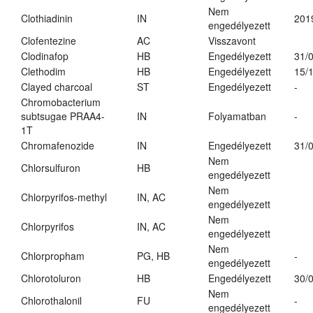
Nem
Clothiadinin
IN
201
engedélyezett
Clofentezine
AC
Visszavont
Clodinafop
HB
Engedélyezett
31/
Clethodim
HB
Engedélyezett
15/
Clayed charcoal
ST
Engedélyezett
-
Chromobacterium
subtsugae PRAA4-
IN
Folyamatban
-
1T
Chromafenozide
IN
Engedélyezett
31/
Nem
Chlorsulfuron
HB
engedélyezett
Nem
Chlorpyrifos-methyl
IN, AC
engedélyezett
Nem
Chlorpyrifos
IN, AC
engedélyezett
Nem
Chlorpropham
PG, HB
-
engedélyezett
Chlorotoluron
HB
Engedélyezett
30/
Nem
Chlorothalonil
FU
-
engedélyezett