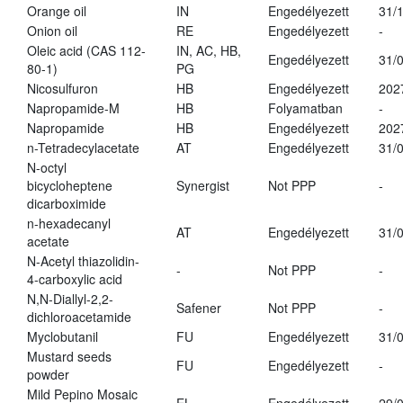
Orange oil
IN
Engedélyezett
31/
Onion oil
RE
Engedélyezett
-
Oleic acid (CAS 112-
IN, AC, HB,
Engedélyezett
31/
80-1)
PG
Nicosulfuron
HB
Engedélyezett
202
Napropamide-M
HB
Folyamatban
-
Napropamide
HB
Engedélyezett
202
n-Tetradecylacetate
AT
Engedélyezett
31/
N-octyl
bicycloheptene
Synergist
Not PPP
-
dicarboximide
n-hexadecanyl
AT
Engedélyezett
31/
acetate
N-Acetyl thiazolidin-
-
Not PPP
-
4-carboxylic acid
N,N-Diallyl-2,2-
Safener
Not PPP
-
dichloroacetamide
Myclobutanil
FU
Engedélyezett
31/
Mustard seeds
FU
Engedélyezett
-
powder
Mild Pepino Mosaic