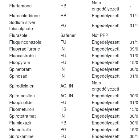
Nem
Flurtamone
HB
-
engedélyezett
Flurochloridone
HB
Engedélyezett
31/
Sodium silver
PG
Engedélyezett
31/
thiosulphate
Flurazole
Safener
Not PPP
-
Fluquinconazole
FU
Engedélyezett
31/
Flupyradifurone
IN
Engedélyezett
09/
Fluoxastrobin
FU
Engedélyezett
31/
Fluopyram
FU
Engedélyezett
15/
Spinetoram
IN
Engedélyezett
30/
Spinosad
IN
Engedélyezett
01/
Nem
Spirodiclofen
AC, IN
engedélyezett
Spiromesifen
AC, IN
Engedélyezett
30/
Fluopicolide
FU
Engedélyezett
31/
Fluometuron
HB
Engedélyezett
15/
Spirotetramat
IN
Engedélyezett
30/
Flumioxazin
HB
Engedélyezett
30/
Flumetralin
PG
Engedélyezett
15/
Spiroxamine
FU
Engedélyezett
30/