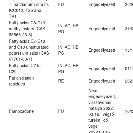
T. harzianum) strains
FU
Engedélyezett
202
ICC012, T25 and
TV1
Fatty acids C8-C10
IN, AC, HB,
methyl esters (CAS
Engedélyezett
31/
PG
85566-26-3)
Fatty acids C7-C18
and C18 unsaturated
IN, AC, HB,
Engedélyezett
15/
potassium salts (CAS
PG
67701-09-1)
Fatty acids C7 to
IN, AC, HB,
Engedélyezett
01/
C20
PG
Fat distilation
RE
Engedélyezett
202
residues
Nem
engedélyezett,
visszavonás
hatálya 2022.
Famoxadone
FU
16/
03.16., végső
türelmi idő
vége
2022.09.16.