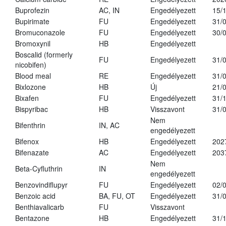
Buprofezin
AC, IN
Engedélyezett
15/
Bupirimate
FU
Engedélyezett
31/
Bromuconazole
FU
Engedélyezett
30/
Bromoxynil
HB
Engedélyezett
Boscalid (formerly
FU
Engedélyezett
31/
nicobifen)
Blood meal
RE
Engedélyezett
31/
Bixlozone
HB
Új
21/
Bixafen
FU
Engedélyezett
31/
Bispyribac
HB
Visszavont
31/
Nem
Bifenthrin
IN, AC
engedélyezett
Bifenox
HB
Engedélyezett
202
Bifenazate
AC
Engedélyezett
203
Nem
Beta-Cyfluthrin
IN
engedélyezett
Benzovindiflupyr
FU
Engedélyezett
02/
Benzoic acid
BA, FU, OT
Engedélyezett
31/
Benthiavalicarb
FU
Visszavont
Bentazone
HB
Engedélyezett
31/