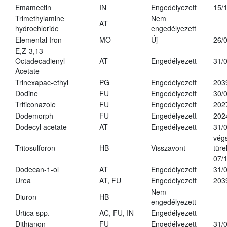
Emamectin
IN
Engedélyezett
15/
Trimethylamine
Nem
AT
hydrochloride
engedélyezett
Elemental Iron
MO
Új
26/
E,Z-3,13-
Octadecadienyl
AT
Engedélyezett
31/
Acetate
Trinexapac-ethyl
PG
Engedélyezett
203
Dodine
FU
Engedélyezett
30/
Triticonazole
FU
Engedélyezett
202
Dodemorph
FU
Engedélyezett
202
Dodecyl acetate
AT
Engedélyezett
31/
vég
Tritosulforon
HB
Visszavont
türe
07/
Dodecan-1-ol
AT
Engedélyezett
31/
Urea
AT, FU
Engedélyezett
203
Nem
Diuron
HB
engedélyezett
Urtica spp.
AC, FU, IN
Engedélyezett
-
Dithianon
FU
Engedélyezett
31/