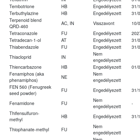
Tembotrione
HB
Engedélyezett
31/
Terbuthylazine
HB
Engedélyezett
31/
Terpenoid blend
AC, IN
Visszavont
10/
QRD-460
Tetraconazole
FU
Engedélyezett
202
Tetradecan-1-ol
AT
Engedélyezett
31/
Thiabendazole
FU
Engedélyezett
31/
Nem
Thiacloprid
IN
engedélyezett
Thiencarbazone
HB
Engedélyezett
01/
Fenamiphos (aka
Nem
NE
phenamiphos)
engedélyezett
FEN 560 (Fenugreek
FU
Engedélyezett
31/
seed powder)
Nem
Fenamidone
FU
-
engedélyezett
Thifensulfuron-
HB
Engedélyezett
31/
methyl
Nem
Thiophanate-methyl
FU
engedélyezett
Nem