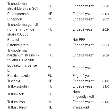
Trichoderma
FU
Engedélyezett
06/
atroviride strain SC1
Ethofumesate
HB
Engedélyezett
31/
Ethephon
PG
Engedélyezett
203
Trichoderma gamsii
(formerly T. viride)
FU
Engedélyezett
202
strain ICC080
Ethanol
-
Not PPP
-
Esfenvalerate
IN
Engedélyezett
30/
Trichoderma
harzianum strains T-
FU
Engedélyezett
202
22 and ITEM 908
Equisetum arvense
FU
Engedélyezett
-
L.
Epoxiconazole
FU
Engedélyezett
Triclopyr
HB
Engedélyezett
31/
Trifloxystrobin
FU
Engedélyezett
31/
Nem
Triflumizole
FU
engedélyezett
Triflumuron
IN
Engedélyezett
31/
Triflusulfuron
HB
Visszavont
-