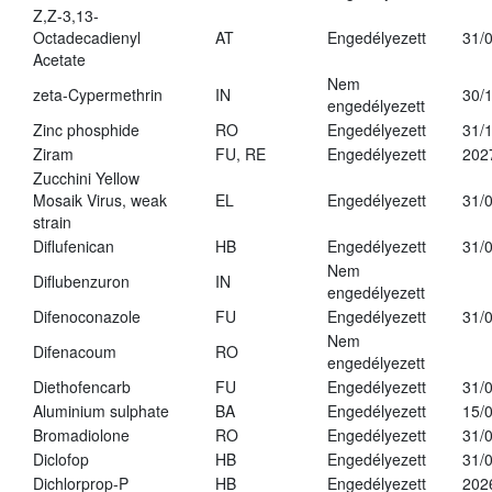
Z,Z-3,13-
Octadecadienyl
AT
Engedélyezett
31/
Acetate
Nem
zeta-Cypermethrin
IN
30/
engedélyezett
Zinc phosphide
RO
Engedélyezett
31/
Ziram
FU, RE
Engedélyezett
202
Zucchini Yellow
Mosaik Virus, weak
EL
Engedélyezett
31/
strain
Diflufenican
HB
Engedélyezett
31/
Nem
Diflubenzuron
IN
engedélyezett
Difenoconazole
FU
Engedélyezett
31/
Nem
Difenacoum
RO
engedélyezett
Diethofencarb
FU
Engedélyezett
31/
Aluminium sulphate
BA
Engedélyezett
15/
Bromadiolone
RO
Engedélyezett
31/
Diclofop
HB
Engedélyezett
31/
Dichlorprop-P
HB
Engedélyezett
202