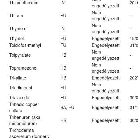
Thiamethoxam
IN
201
engedélyezett
Nem
Thiram
FU
-
engedélyezett
Nem
Thyme oil
IN
-
engedélyezett
Thymol
FU
Engedélyezett
15/
Tolclofos-methyl
FU
Engedélyezett
31/
Nem
Tolpyralate
HB
-
engedélyezett
Nem
Topramezone
HB
-
engedélyezett
Tri-allate
HB
Engedélyezett
202
Nem
Triadimenol
FU
engedélyezett
Triazoxide
FU
Engedélyezett
30/
Tribasic copper
BA, FU
Engedélyezett
31/
sulfate
Tribenuron (aka
HB
Engedélyezett
30/
metometuron)
Trichoderma
asperellum (formerly