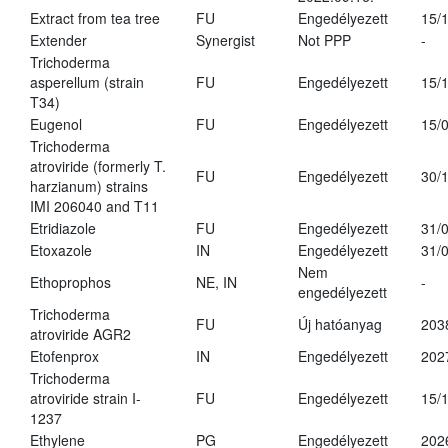
Extract from tea tree
FU
Engedélyezett
15/
Extender
Synergist
Not PPP
-
Trichoderma
asperellum (strain
FU
Engedélyezett
15/
T34)
Eugenol
FU
Engedélyezett
15/
Trichoderma
atroviride (formerly T.
FU
Engedélyezett
30/
harzianum) strains
IMI 206040 and T11
Etridiazole
FU
Engedélyezett
31/
Etoxazole
IN
Engedélyezett
31/
Nem
Ethoprophos
NE, IN
-
engedélyezett
Trichoderma
FU
Új hatóanyag
203
atroviride AGR2
Etofenprox
IN
Engedélyezett
202
Trichoderma
atroviride strain I-
FU
Engedélyezett
15/
1237
Ethylene
PG
Engedélyezett
202