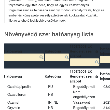
folyamatok együttes célja, hogy az egyes készítmények
forgalmazását és felhasználását oly módon szabályozzák, hogy az
ember és környezete veszélyeztetésének kockázatát kizárják,
illetve a lehető legkisebbre csökkentsék.
Növényvédő szer hatóanyag lista
1107/2009 EK
Ható
Hatóanyag
Kategória
Rendelet szerinti
lejára
állapot
1107/2009 EK
Ható
Hatóanyag
Kategória
Rendelet szerinti
lejára
állapot
Oxathiapiprolin
FU
Engedélyezett
03/
Nem
Oxasulfuron
HB
-
engedélyezett
Oxamyl
IN, NE
Visszavont
202
Oryzalin
HB
Engedélyezett
31/