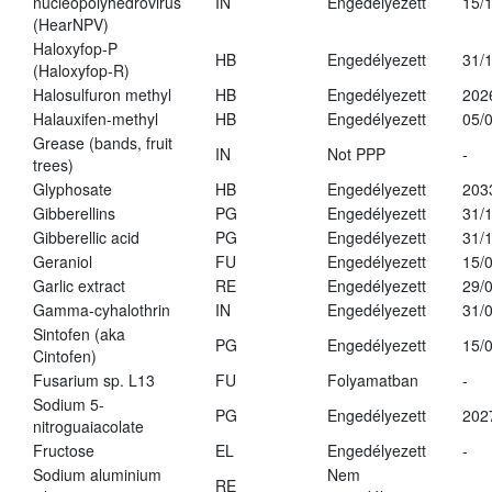
nucleopolyhedrovirus
IN
Engedélyezett
15/
(HearNPV)
Haloxyfop-P
HB
Engedélyezett
31/
(Haloxyfop-R)
Halosulfuron methyl
HB
Engedélyezett
202
Halauxifen-methyl
HB
Engedélyezett
05/
Grease (bands, fruit
IN
Not PPP
-
trees)
Glyphosate
HB
Engedélyezett
203
Gibberellins
PG
Engedélyezett
31/
Gibberellic acid
PG
Engedélyezett
31/
Geraniol
FU
Engedélyezett
15/
Garlic extract
RE
Engedélyezett
29/
Gamma-cyhalothrin
IN
Engedélyezett
31/
Sintofen (aka
PG
Engedélyezett
15/
Cintofen)
Fusarium sp. L13
FU
Folyamatban
-
Sodium 5-
PG
Engedélyezett
202
nitroguaiacolate
Fructose
EL
Engedélyezett
-
Sodium aluminium
Nem
RE