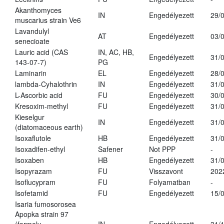
Akanthomyces
IN
Engedélyezett
29/
muscarius strain Ve6
Lavandulyl
AT
Engedélyezett
03/
senecioate
Lauric acid (CAS
IN, AC, HB,
Engedélyezett
31/
143-07-7)
PG
Laminarin
EL
Engedélyezett
28/
lambda-Cyhalothrin
IN
Engedélyezett
31/
L-Ascorbic acid
FU
Engedélyezett
30/
Kresoxim-methyl
FU
Engedélyezett
31/
Kieselgur
IN
Engedélyezett
31/
(diatomaceous earth)
Isoxaflutole
HB
Engedélyezett
31/
Isoxadifen-ethyl
Safener
Not PPP
-
Isoxaben
HB
Engedélyezett
31/
Isopyrazam
FU
Visszavont
202
Isoflucypram
FU
Folyamatban
-
Isofetamid
FU
Engedélyezett
15/
Isaria fumosorosea
Apopka strain 97