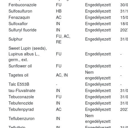
Fenbuconazole
FU
Engedélyezett
30/
Sulfosulfuron
HB
Engedélyezett
31/
Fenazaquin
AC
Engedélyezett
15/
Sulfoxaflor
IN
Engedélyezett
18/
Sulfuryl fluoride
IN
Engedélyezett
202
FU, AC,
Sulphur
Engedélyezett
31/
RE
Sweet Lupin (seeds),
Lupinus albus L.,
FU
Engedélyezett
-
germ., ext.
Sunflower oil
FU
Engedélyezett
-
Nem
Tagetes oil
AC, IN
-
engedélyezett
Talc E553B
-
Engedélyezett
-
tau-Fluvalinate
IN
Engedélyezett
31/
Tebuconazole
FU
Engedélyezett
31/
Tebufenozide
IN
Engedélyezett
31/
Tebufenpyrad
AC
Engedélyezett
202
Nem
Teflubenzuron
IN
engedélyezett
Tefluthrin
IN
Engedélyezett
31/