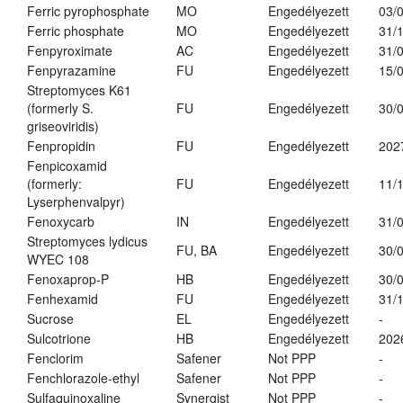
Ferric pyrophosphate
MO
Engedélyezett
03/
Ferric phosphate
MO
Engedélyezett
31/
Fenpyroximate
AC
Engedélyezett
31/
Fenpyrazamine
FU
Engedélyezett
15/
Streptomyces K61
(formerly S.
FU
Engedélyezett
30/
griseoviridis)
Fenpropidin
FU
Engedélyezett
202
Fenpicoxamid
(formerly:
FU
Engedélyezett
11/
Lyserphenvalpyr)
Fenoxycarb
IN
Engedélyezett
31/
Streptomyces lydicus
FU, BA
Engedélyezett
30/
WYEC 108
Fenoxaprop-P
HB
Engedélyezett
30/
Fenhexamid
FU
Engedélyezett
31/
Sucrose
EL
Engedélyezett
-
Sulcotrione
HB
Engedélyezett
202
Fenclorim
Safener
Not PPP
-
Fenchlorazole-ethyl
Safener
Not PPP
-
Sulfaquinoxaline
Synergist
Not PPP
-