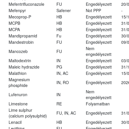
Mefentrifluconazole
FU
Engedélyezett
20/
Mefenpyr
Safener
Not PPP
-
Mecoprop-P
HB
Engedélyezett
15/
MCPB
HB
Engedélyezett
31/
MCPA
HB
Engedélyezett
31/
Mandipropamid
Fu
Engedélyezett
30/
Mandestrobin
FU
Engedélyezett
09/
Nem
Mancozeb
FU
engedélyezett
Maltodextrin
IN
Engedélyezett
03/
Maleic hydrazide
PG
Engedélyezett
31/
Malathion
IN, AC
Engedélyezett
15/
Magnesium
IN, RO
Engedélyezett
202
phosphide
Nem
Lufenuron
IN
engedélyezett
Limestone
RE
Folyamatban
Lime sulphur
FU, IN, AC
Engedélyezett
31/
(calcium polysulphid)
Lenacil
HB
Engedélyezett
30/
Lecithins
FU
Engedélyezett
-