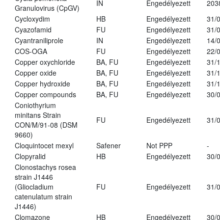
IN
Engedélyezett
203
Granulovirus (CpGV)
Cycloxydim
HB
Engedélyezett
31/
Cyazofamid
FU
Engedélyezett
31/
Cyantraniliprole
IN
Engedélyezett
14/
COS-OGA
FU
Engedélyezett
22/
Copper oxychloride
BA, FU
Engedélyezett
31/
Copper oxide
BA, FU
Engedélyezett
31/
Copper hydroxide
BA, FU
Engedélyezett
31/
Copper compounds
BA, FU
Engedélyezett
30/
Coniothyrium
minitans Strain
FU
Engedélyezett
31/
CON/M/91-08 (DSM
9660)
Cloquintocet mexyl
Safener
Not PPP
-
Clopyralid
HB
Engedélyezett
30/
Clonostachys rosea
strain J1446
(Gliocladium
FU
Engedélyezett
31/
catenulatum strain
J1446)
Clomazone
HB
Engedélyezett
30/