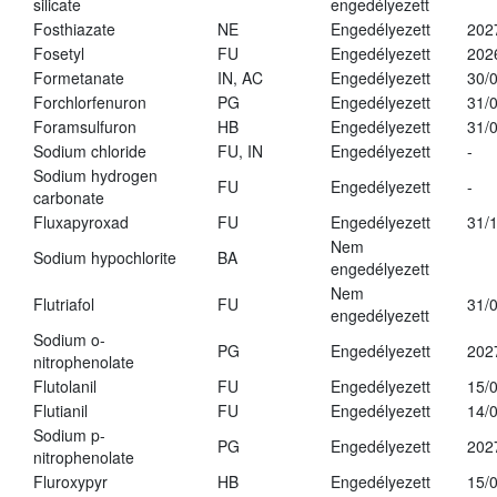
silicate
engedélyezett
Fosthiazate
NE
Engedélyezett
202
Fosetyl
FU
Engedélyezett
202
Formetanate
IN, AC
Engedélyezett
30/
Forchlorfenuron
PG
Engedélyezett
31/
Foramsulfuron
HB
Engedélyezett
31/
Sodium chloride
FU, IN
Engedélyezett
-
Sodium hydrogen
FU
Engedélyezett
-
carbonate
Fluxapyroxad
FU
Engedélyezett
31/
Nem
Sodium hypochlorite
BA
engedélyezett
Nem
Flutriafol
FU
31/
engedélyezett
Sodium o-
PG
Engedélyezett
202
nitrophenolate
Flutolanil
FU
Engedélyezett
15/
Flutianil
FU
Engedélyezett
14/
Sodium p-
PG
Engedélyezett
202
nitrophenolate
Fluroxypyr
HB
Engedélyezett
15/