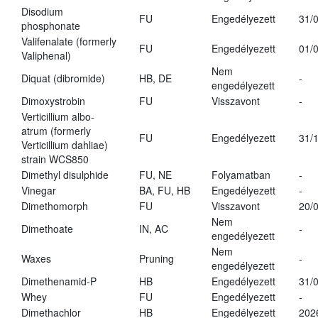
Disodium
FU
Engedélyezett
31/
phosphonate
Valifenalate (formerly
FU
Engedélyezett
01/
Valiphenal)
Nem
Diquat (dibromide)
HB, DE
-
engedélyezett
Dimoxystrobin
FU
Visszavont
-
Verticillium albo-
atrum (formerly
FU
Engedélyezett
31/
Verticillium dahliae)
strain WCS850
Dimethyl disulphide
FU, NE
Folyamatban
-
Vinegar
BA, FU, HB
Engedélyezett
-
Dimethomorph
FU
Visszavont
20/
Nem
Dimethoate
IN, AC
-
engedélyezett
Nem
Waxes
Pruning
-
engedélyezett
Dimethenamid-P
HB
Engedélyezett
31/
Whey
FU
Engedélyezett
-
Dimethachlor
HB
Engedélyezett
202