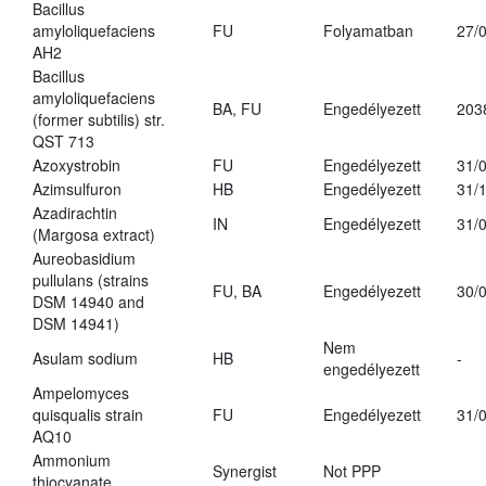
Bacillus
amyloliquefaciens
FU
Folyamatban
27/
AH2
Bacillus
amyloliquefaciens
BA, FU
Engedélyezett
203
(former subtilis) str.
QST 713
Azoxystrobin
FU
Engedélyezett
31/
Azimsulfuron
HB
Engedélyezett
31/
Azadirachtin
IN
Engedélyezett
31/
(Margosa extract)
Aureobasidium
pullulans (strains
FU, BA
Engedélyezett
30/
DSM 14940 and
DSM 14941)
Nem
Asulam sodium
HB
-
engedélyezett
Ampelomyces
quisqualis strain
FU
Engedélyezett
31/
AQ10
Ammonium
Synergist
Not PPP
thiocyanate