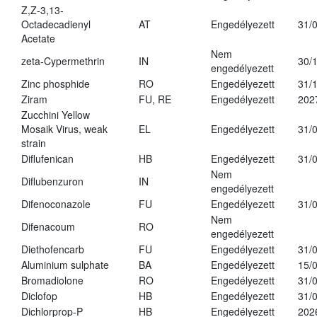
Z,Z-3,13-
Octadecadienyl
AT
Engedélyezett
31/
Acetate
Nem
zeta-Cypermethrin
IN
30/
engedélyezett
Zinc phosphide
RO
Engedélyezett
31/
Ziram
FU, RE
Engedélyezett
202
Zucchini Yellow
Mosaik Virus, weak
EL
Engedélyezett
31/
strain
Diflufenican
HB
Engedélyezett
31/
Nem
Diflubenzuron
IN
engedélyezett
Difenoconazole
FU
Engedélyezett
31/
Nem
Difenacoum
RO
engedélyezett
Diethofencarb
FU
Engedélyezett
31/
Aluminium sulphate
BA
Engedélyezett
15/
Bromadiolone
RO
Engedélyezett
31/
Diclofop
HB
Engedélyezett
31/
Dichlorprop-P
HB
Engedélyezett
202