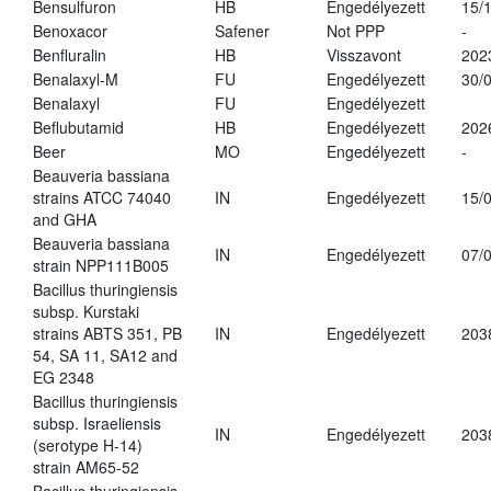
Bensulfuron
HB
Engedélyezett
15/
Benoxacor
Safener
Not PPP
-
Benfluralin
HB
Visszavont
202
Benalaxyl-M
FU
Engedélyezett
30/
Benalaxyl
FU
Engedélyezett
Beflubutamid
HB
Engedélyezett
202
Beer
MO
Engedélyezett
-
Beauveria bassiana
strains ATCC 74040
IN
Engedélyezett
15/
and GHA
Beauveria bassiana
IN
Engedélyezett
07/
strain NPP111B005
Bacillus thuringiensis
subsp. Kurstaki
strains ABTS 351, PB
IN
Engedélyezett
203
54, SA 11, SA12 and
EG 2348
Bacillus thuringiensis
subsp. Israeliensis
IN
Engedélyezett
203
(serotype H-14)
strain AM65-52