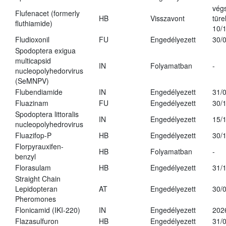
vég
Flufenacet (formerly
HB
Visszavont
türe
fluthiamide)
10/
Fludioxonil
FU
Engedélyezett
30/
Spodoptera exigua
multicapsid
IN
Folyamatban
-
nucleopolyhedorvirus
(SeMNPV)
Flubendiamide
IN
Engedélyezett
31/
Fluazinam
FU
Engedélyezett
30/
Spodoptera littoralis
IN
Engedélyezett
15/
nucleopolyhedrovirus
Fluazifop-P
HB
Engedélyezett
30/
Florpyrauxifen-
HB
Folyamatban
-
benzyl
Florasulam
HB
Engedélyezett
31/
Straight Chain
Lepidopteran
AT
Engedélyezett
30/
Pheromones
Flonicamid (IKI-220)
IN
Engedélyezett
202
Flazasulfuron
HB
Engedélyezett
31/