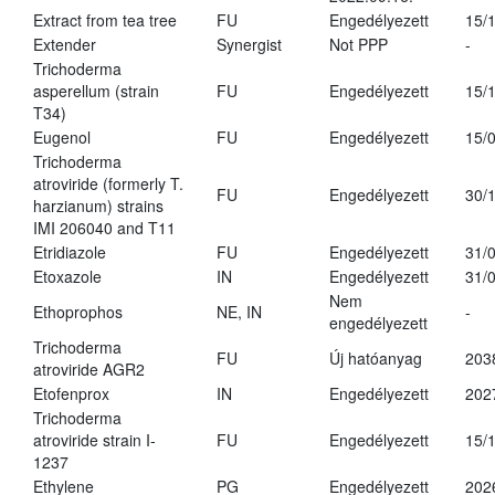
Extract from tea tree
FU
Engedélyezett
15/
Extender
Synergist
Not PPP
-
Trichoderma
asperellum (strain
FU
Engedélyezett
15/
T34)
Eugenol
FU
Engedélyezett
15/
Trichoderma
atroviride (formerly T.
FU
Engedélyezett
30/
harzianum) strains
IMI 206040 and T11
Etridiazole
FU
Engedélyezett
31/
Etoxazole
IN
Engedélyezett
31/
Nem
Ethoprophos
NE, IN
-
engedélyezett
Trichoderma
FU
Új hatóanyag
203
atroviride AGR2
Etofenprox
IN
Engedélyezett
202
Trichoderma
atroviride strain I-
FU
Engedélyezett
15/
1237
Ethylene
PG
Engedélyezett
202