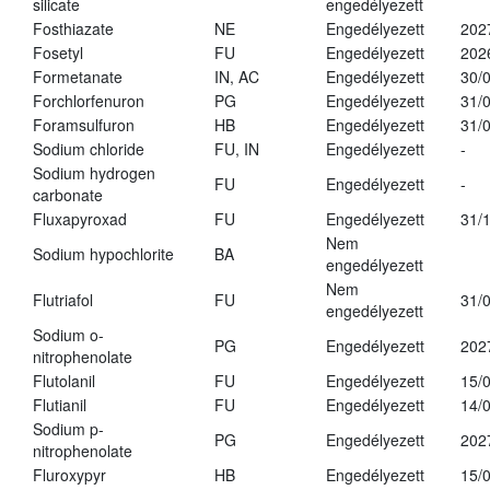
silicate
engedélyezett
Fosthiazate
NE
Engedélyezett
202
Fosetyl
FU
Engedélyezett
202
Formetanate
IN, AC
Engedélyezett
30/
Forchlorfenuron
PG
Engedélyezett
31/
Foramsulfuron
HB
Engedélyezett
31/
Sodium chloride
FU, IN
Engedélyezett
-
Sodium hydrogen
FU
Engedélyezett
-
carbonate
Fluxapyroxad
FU
Engedélyezett
31/
Nem
Sodium hypochlorite
BA
engedélyezett
Nem
Flutriafol
FU
31/
engedélyezett
Sodium o-
PG
Engedélyezett
202
nitrophenolate
Flutolanil
FU
Engedélyezett
15/
Flutianil
FU
Engedélyezett
14/
Sodium p-
PG
Engedélyezett
202
nitrophenolate
Fluroxypyr
HB
Engedélyezett
15/