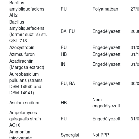
Bacillus
amyloliquefaciens
FU
Folyamatban
27/
AH2
Bacillus
amyloliquefaciens
BA, FU
Engedélyezett
203
(former subtilis) str.
QST 713
Azoxystrobin
FU
Engedélyezett
31/
Azimsulfuron
HB
Engedélyezett
31/
Azadirachtin
IN
Engedélyezett
31/
(Margosa extract)
Aureobasidium
pullulans (strains
FU, BA
Engedélyezett
30/
DSM 14940 and
DSM 14941)
Nem
Asulam sodium
HB
-
engedélyezett
Ampelomyces
quisqualis strain
FU
Engedélyezett
31/
AQ10
Ammonium
Synergist
Not PPP
thiocyanate