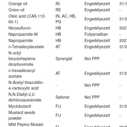
Orange oil
IN
Engedélyezett
31/
Onion oil
RE
Engedélyezett
-
Oleic acid (CAS 112-
IN, AC, HB,
Engedélyezett
31/
80-1)
PG
Nicosulfuron
HB
Engedélyezett
202
Napropamide-M
HB
Folyamatban
-
Napropamide
HB
Engedélyezett
202
n-Tetradecylacetate
AT
Engedélyezett
31/
N-octyl
bicycloheptene
Synergist
Not PPP
-
dicarboximide
n-hexadecanyl
AT
Engedélyezett
31/
acetate
N-Acetyl thiazolidin-
-
Not PPP
-
4-carboxylic acid
N,N-Diallyl-2,2-
Safener
Not PPP
-
dichloroacetamide
Myclobutanil
FU
Engedélyezett
31/
Mustard seeds
FU
Engedélyezett
-
powder
Mild Pepino Mosaic