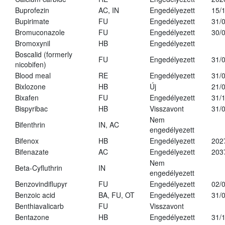
Buprofezin
AC, IN
Engedélyezett
15/
Bupirimate
FU
Engedélyezett
31/
Bromuconazole
FU
Engedélyezett
30/
Bromoxynil
HB
Engedélyezett
Boscalid (formerly
FU
Engedélyezett
31/
nicobifen)
Blood meal
RE
Engedélyezett
31/
Bixlozone
HB
Új
21/
Bixafen
FU
Engedélyezett
31/
Bispyribac
HB
Visszavont
31/
Nem
Bifenthrin
IN, AC
engedélyezett
Bifenox
HB
Engedélyezett
202
Bifenazate
AC
Engedélyezett
203
Nem
Beta-Cyfluthrin
IN
engedélyezett
Benzovindiflupyr
FU
Engedélyezett
02/
Benzoic acid
BA, FU, OT
Engedélyezett
31/
Benthiavalicarb
FU
Visszavont
Bentazone
HB
Engedélyezett
31/