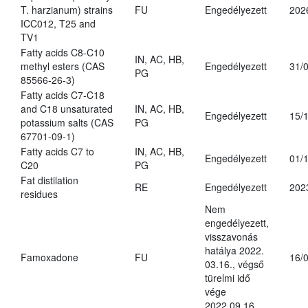
T. harzianum) strains
FU
Engedélyezett
202
ICC012, T25 and
TV1
Fatty acids C8-C10
IN, AC, HB,
methyl esters (CAS
Engedélyezett
31/
PG
85566-26-3)
Fatty acids C7-C18
and C18 unsaturated
IN, AC, HB,
Engedélyezett
15/
potassium salts (CAS
PG
67701-09-1)
Fatty acids C7 to
IN, AC, HB,
Engedélyezett
01/
C20
PG
Fat distilation
RE
Engedélyezett
202
residues
Nem
engedélyezett,
visszavonás
hatálya 2022.
Famoxadone
FU
16/
03.16., végső
türelmi idő
vége
2022.09.16.