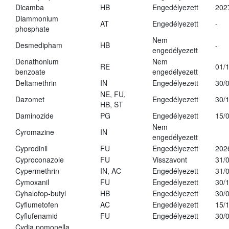
Dicamba
HB
Engedélyezett
202
Diammonium
AT
Engedélyezett
-
phosphate
Nem
Desmedipham
HB
-
engedélyezett
Denathonium
Nem
RE
01/
benzoate
engedélyezett
Deltamethrin
IN
Engedélyezett
30/
NE, FU,
Dazomet
Engedélyezett
30/
HB, ST
Daminozide
PG
Engedélyezett
15/
Nem
Cyromazine
IN
engedélyezett
Cyprodinil
FU
Engedélyezett
202
Cyproconazole
FU
Visszavont
31/
Cypermethrin
IN, AC
Engedélyezett
31/
Cymoxanil
FU
Engedélyezett
30/
Cyhalofop-butyl
HB
Engedélyezett
30/
Cyflumetofen
AC
Engedélyezett
15/
Cyflufenamid
FU
Engedélyezett
30/
Cydia pomonella