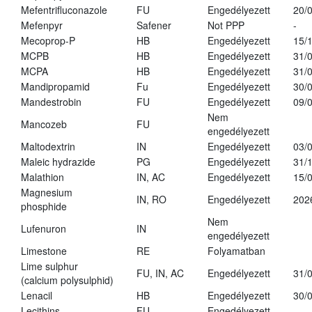
Mefentrifluconazole
FU
Engedélyezett
20/
Mefenpyr
Safener
Not PPP
-
Mecoprop-P
HB
Engedélyezett
15/
MCPB
HB
Engedélyezett
31/
MCPA
HB
Engedélyezett
31/
Mandipropamid
Fu
Engedélyezett
30/
Mandestrobin
FU
Engedélyezett
09/
Nem
Mancozeb
FU
engedélyezett
Maltodextrin
IN
Engedélyezett
03/
Maleic hydrazide
PG
Engedélyezett
31/
Malathion
IN, AC
Engedélyezett
15/
Magnesium
IN, RO
Engedélyezett
202
phosphide
Nem
Lufenuron
IN
engedélyezett
Limestone
RE
Folyamatban
Lime sulphur
FU, IN, AC
Engedélyezett
31/
(calcium polysulphid)
Lenacil
HB
Engedélyezett
30/
Lecithins
FU
Engedélyezett
-