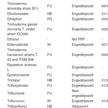
Trichoderma
FU
Engedélyezett
06/
atroviride strain SC1
Ethofumesate
HB
Engedélyezett
31/
Ethephon
PG
Engedélyezett
203
Trichoderma gamsii
(formerly T. viride)
FU
Engedélyezett
202
strain ICC080
Ethanol
-
Not PPP
-
Esfenvalerate
IN
Engedélyezett
30/
Trichoderma
harzianum strains T-
FU
Engedélyezett
202
22 and ITEM 908
Equisetum arvense
FU
Engedélyezett
-
L.
Epoxiconazole
FU
Engedélyezett
Triclopyr
HB
Engedélyezett
31/
Trifloxystrobin
FU
Engedélyezett
31/
Nem
Triflumizole
FU
engedélyezett
Triflumuron
IN
Engedélyezett
31/
Triflusulfuron
HB
Visszavont
-