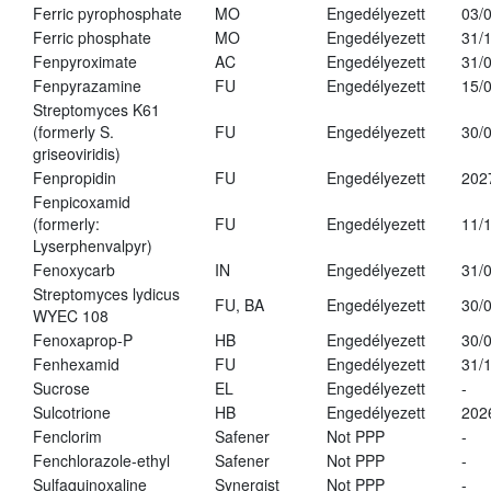
Ferric pyrophosphate
MO
Engedélyezett
03/
Ferric phosphate
MO
Engedélyezett
31/
Fenpyroximate
AC
Engedélyezett
31/
Fenpyrazamine
FU
Engedélyezett
15/
Streptomyces K61
(formerly S.
FU
Engedélyezett
30/
griseoviridis)
Fenpropidin
FU
Engedélyezett
202
Fenpicoxamid
(formerly:
FU
Engedélyezett
11/
Lyserphenvalpyr)
Fenoxycarb
IN
Engedélyezett
31/
Streptomyces lydicus
FU, BA
Engedélyezett
30/
WYEC 108
Fenoxaprop-P
HB
Engedélyezett
30/
Fenhexamid
FU
Engedélyezett
31/
Sucrose
EL
Engedélyezett
-
Sulcotrione
HB
Engedélyezett
202
Fenclorim
Safener
Not PPP
-
Fenchlorazole-ethyl
Safener
Not PPP
-
Sulfaquinoxaline
Synergist
Not PPP
-