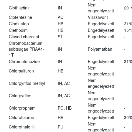
Nem
Clothiadinin
IN
201
engedélyezett
Clofentezine
AC
Visszavont
Clodinafop
HB
Engedélyezett
31/
Clethodim
HB
Engedélyezett
15/
Clayed charcoal
ST
Engedélyezett
-
Chromobacterium
subtsugae PRAA4-
IN
Folyamatban
-
1T
Chromafenozide
IN
Engedélyezett
31/
Nem
Chlorsulfuron
HB
engedélyezett
Nem
Chlorpyrifos-methyl
IN, AC
engedélyezett
Nem
Chlorpyrifos
IN, AC
engedélyezett
Nem
Chlorpropham
PG, HB
-
engedélyezett
Chlorotoluron
HB
Engedélyezett
30/
Nem
Chlorothalonil
FU
-
engedélyezett