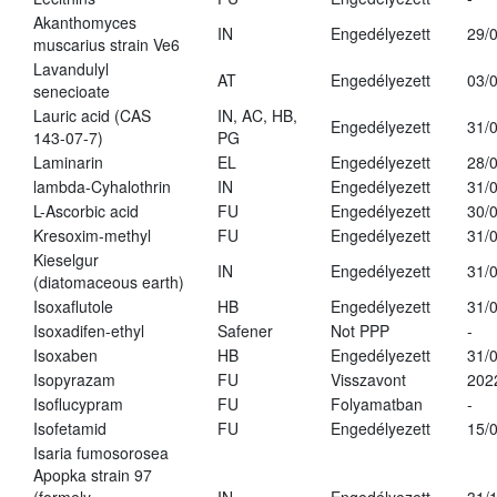
Akanthomyces
IN
Engedélyezett
29/
muscarius strain Ve6
Lavandulyl
AT
Engedélyezett
03/
senecioate
Lauric acid (CAS
IN, AC, HB,
Engedélyezett
31/
143-07-7)
PG
Laminarin
EL
Engedélyezett
28/
lambda-Cyhalothrin
IN
Engedélyezett
31/
L-Ascorbic acid
FU
Engedélyezett
30/
Kresoxim-methyl
FU
Engedélyezett
31/
Kieselgur
IN
Engedélyezett
31/
(diatomaceous earth)
Isoxaflutole
HB
Engedélyezett
31/
Isoxadifen-ethyl
Safener
Not PPP
-
Isoxaben
HB
Engedélyezett
31/
Isopyrazam
FU
Visszavont
202
Isoflucypram
FU
Folyamatban
-
Isofetamid
FU
Engedélyezett
15/
Isaria fumosorosea
Apopka strain 97