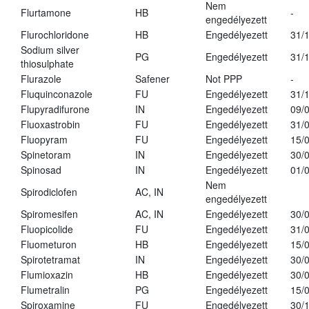
Nem
Flurtamone
HB
-
engedélyezett
Flurochloridone
HB
Engedélyezett
31/
Sodium silver
PG
Engedélyezett
31/
thiosulphate
Flurazole
Safener
Not PPP
-
Fluquinconazole
FU
Engedélyezett
31/
Flupyradifurone
IN
Engedélyezett
09/
Fluoxastrobin
FU
Engedélyezett
31/
Fluopyram
FU
Engedélyezett
15/
Spinetoram
IN
Engedélyezett
30/
Spinosad
IN
Engedélyezett
01/
Nem
Spirodiclofen
AC, IN
engedélyezett
Spiromesifen
AC, IN
Engedélyezett
30/
Fluopicolide
FU
Engedélyezett
31/
Fluometuron
HB
Engedélyezett
15/
Spirotetramat
IN
Engedélyezett
30/
Flumioxazin
HB
Engedélyezett
30/
Flumetralin
PG
Engedélyezett
15/
Spiroxamine
FU
Engedélyezett
30/