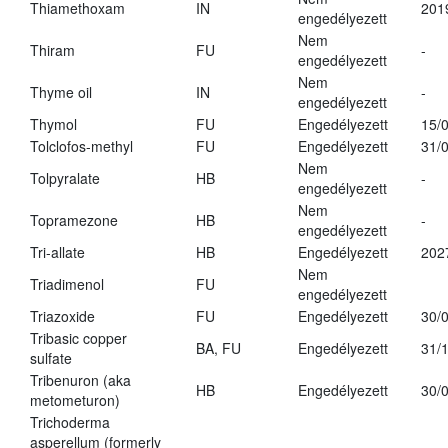
Thiamethoxam
IN
201
engedélyezett
Nem
Thiram
FU
-
engedélyezett
Nem
Thyme oil
IN
-
engedélyezett
Thymol
FU
Engedélyezett
15/
Tolclofos-methyl
FU
Engedélyezett
31/
Nem
Tolpyralate
HB
-
engedélyezett
Nem
Topramezone
HB
-
engedélyezett
Tri-allate
HB
Engedélyezett
202
Nem
Triadimenol
FU
engedélyezett
Triazoxide
FU
Engedélyezett
30/
Tribasic copper
BA, FU
Engedélyezett
31/
sulfate
Tribenuron (aka
HB
Engedélyezett
30/
metometuron)
Trichoderma
asperellum (formerly