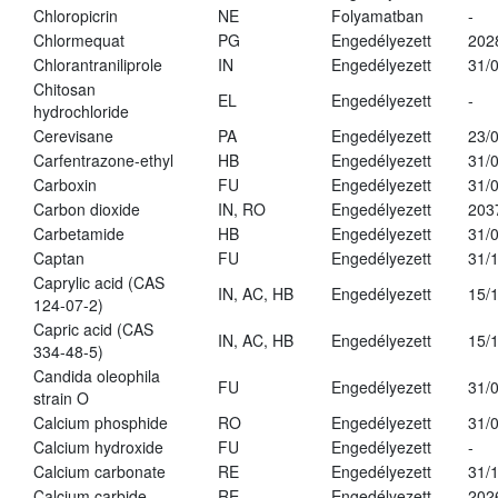
Chloropicrin
NE
Folyamatban
-
Chlormequat
PG
Engedélyezett
202
Chlorantraniliprole
IN
Engedélyezett
31/
Chitosan
EL
Engedélyezett
-
hydrochloride
Cerevisane
PA
Engedélyezett
23/
Carfentrazone-ethyl
HB
Engedélyezett
31/
Carboxin
FU
Engedélyezett
31/
Carbon dioxide
IN, RO
Engedélyezett
203
Carbetamide
HB
Engedélyezett
31/
Captan
FU
Engedélyezett
31/
Caprylic acid (CAS
IN, AC, HB
Engedélyezett
15/
124-07-2)
Capric acid (CAS
IN, AC, HB
Engedélyezett
15/
334-48-5)
Candida oleophila
FU
Engedélyezett
31/
strain O
Calcium phosphide
RO
Engedélyezett
31/
Calcium hydroxide
FU
Engedélyezett
-
Calcium carbonate
RE
Engedélyezett
31/
Calcium carbide
RE
Engedélyezett
202