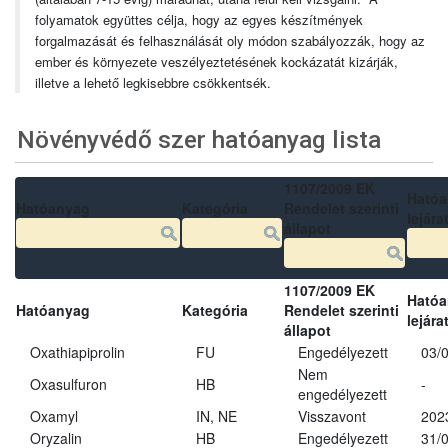
folyamatok együttes célja, hogy az egyes készítmények
forgalmazását és felhasználását oly módon szabályozzák, hogy az
ember és környezete veszélyeztetésének kockázatát kizárják,
illetve a lehető legkisebbre csökkentsék.
Növényvédő szer hatóanyag lista
1107/2009 EK
Ható
Hatóanyag
Kategória
Rendelet szerinti
lejára
állapot
1107/2009 EK
Ható
Hatóanyag
Kategória
Rendelet szerinti
lejára
állapot
Oxathiapiprolin
FU
Engedélyezett
03/
Nem
Oxasulfuron
HB
-
engedélyezett
Oxamyl
IN, NE
Visszavont
202
Oryzalin
HB
Engedélyezett
31/