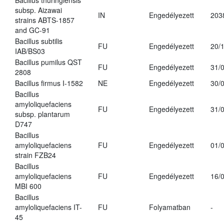
Bacillus thuringiensis
subsp. Aizawai
IN
Engedélyezett
203
strains ABTS-1857
and GC-91
Bacillus subtilis
FU
Engedélyezett
20/
IAB/BS03
Bacillus pumilus QST
FU
Engedélyezett
31/
2808
Bacillus firmus I-1582
NE
Engedélyezett
30/
Bacillus
amyloliquefaciens
FU
Engedélyezett
31/
subsp. plantarum
D747
Bacillus
amyloliquefaciens
FU
Engedélyezett
01/
strain FZB24
Bacillus
amyloliquefaciens
FU
Engedélyezett
16/
MBI 600
Bacillus
amyloliquefaciens IT-
FU
Folyamatban
-
45