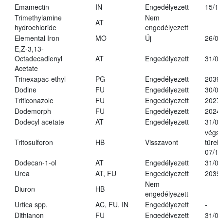
Emamectin
IN
Engedélyezett
15/
Trimethylamine
Nem
AT
hydrochloride
engedélyezett
Elemental Iron
MO
Új
26/
E,Z-3,13-
Octadecadienyl
AT
Engedélyezett
31/
Acetate
Trinexapac-ethyl
PG
Engedélyezett
203
Dodine
FU
Engedélyezett
30/
Triticonazole
FU
Engedélyezett
202
Dodemorph
FU
Engedélyezett
202
Dodecyl acetate
AT
Engedélyezett
31/
vég
Tritosulforon
HB
Visszavont
türe
07/
Dodecan-1-ol
AT
Engedélyezett
31/
Urea
AT, FU
Engedélyezett
203
Nem
Diuron
HB
engedélyezett
Urtica spp.
AC, FU, IN
Engedélyezett
-
Dithianon
FU
Engedélyezett
31/