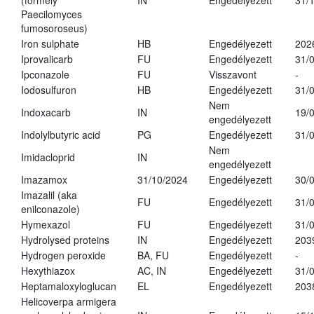
(formely
IN
Engedélyezett
31/
Paecilomyces
fumosoroseus)
Iron sulphate
HB
Engedélyezett
202
Iprovalicarb
FU
Engedélyezett
31/
Ipconazole
FU
Visszavont
-
Iodosulfuron
HB
Engedélyezett
31/
Nem
Indoxacarb
IN
19/
engedélyezett
Indolylbutyric acid
PG
Engedélyezett
31/
Nem
Imidacloprid
IN
engedélyezett
Imazamox
31/10/2024
Engedélyezett
30/
Imazalil (aka
FU
Engedélyezett
31/
enilconazole)
Hymexazol
FU
Engedélyezett
31/
Hydrolysed proteins
IN
Engedélyezett
203
Hydrogen peroxide
BA, FU
Engedélyezett
-
Hexythiazox
AC, IN
Engedélyezett
31/
Heptamaloxyloglucan
EL
Engedélyezett
203
Helicoverpa armigera