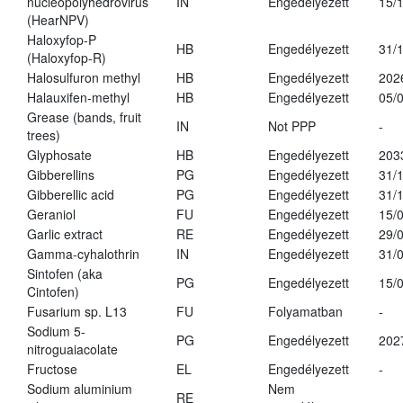
nucleopolyhedrovirus
IN
Engedélyezett
15/
(HearNPV)
Haloxyfop-P
HB
Engedélyezett
31/
(Haloxyfop-R)
Halosulfuron methyl
HB
Engedélyezett
202
Halauxifen-methyl
HB
Engedélyezett
05/
Grease (bands, fruit
IN
Not PPP
-
trees)
Glyphosate
HB
Engedélyezett
203
Gibberellins
PG
Engedélyezett
31/
Gibberellic acid
PG
Engedélyezett
31/
Geraniol
FU
Engedélyezett
15/
Garlic extract
RE
Engedélyezett
29/
Gamma-cyhalothrin
IN
Engedélyezett
31/
Sintofen (aka
PG
Engedélyezett
15/
Cintofen)
Fusarium sp. L13
FU
Folyamatban
-
Sodium 5-
PG
Engedélyezett
202
nitroguaiacolate
Fructose
EL
Engedélyezett
-
Sodium aluminium
Nem
RE