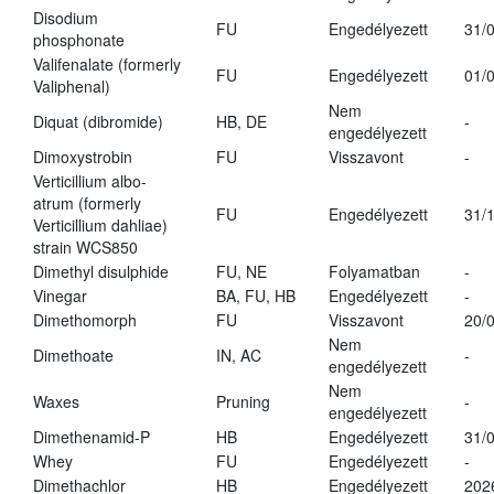
Disodium
FU
Engedélyezett
31/
phosphonate
Valifenalate (formerly
FU
Engedélyezett
01/
Valiphenal)
Nem
Diquat (dibromide)
HB, DE
-
engedélyezett
Dimoxystrobin
FU
Visszavont
-
Verticillium albo-
atrum (formerly
FU
Engedélyezett
31/
Verticillium dahliae)
strain WCS850
Dimethyl disulphide
FU, NE
Folyamatban
-
Vinegar
BA, FU, HB
Engedélyezett
-
Dimethomorph
FU
Visszavont
20/
Nem
Dimethoate
IN, AC
-
engedélyezett
Nem
Waxes
Pruning
-
engedélyezett
Dimethenamid-P
HB
Engedélyezett
31/
Whey
FU
Engedélyezett
-
Dimethachlor
HB
Engedélyezett
202