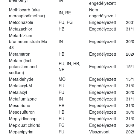
Methomyl
IN
engedélyezett
Methiocarb (aka
Nem
IN, RE
mercaptodimethur)
engedélyezett
Metconazole
FU, PG
Engedélyezett
203
Metazachlor
HB
Engedélyezett
31/
Metarhizium
brunneum strain Ma
IN
Engedélyezett
30/
43
Metamitron
HB
Engedélyezett
202
Metam (incl. -
FU, IN, HB,
potassium and -
Engedélyezett
15/
NE
sodium)
Metaldehyde
MO
Engedélyezett
15/
Metalaxyl-M
FU
Engedélyezett
31/
Metalaxyl
FU
Engedélyezett
30/
Metaflumizone
IN
Engedélyezett
31/
Mesotrione
HB
Engedélyezett
31/
Mesosulfuron
HB
Engedélyezett
30/
Meptyldinocap
FU
Engedélyezett
31/
Mepiquat chlorid
PG
Engedélyezett
204
Mepanipyrim
FU
Visszavont
202