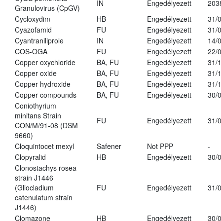
IN
Engedélyezett
203
Granulovirus (CpGV)
Cycloxydim
HB
Engedélyezett
31/
Cyazofamid
FU
Engedélyezett
31/
Cyantraniliprole
IN
Engedélyezett
14/
COS-OGA
FU
Engedélyezett
22/
Copper oxychloride
BA, FU
Engedélyezett
31/
Copper oxide
BA, FU
Engedélyezett
31/
Copper hydroxide
BA, FU
Engedélyezett
31/
Copper compounds
BA, FU
Engedélyezett
30/
Coniothyrium
minitans Strain
FU
Engedélyezett
31/
CON/M/91-08 (DSM
9660)
Cloquintocet mexyl
Safener
Not PPP
-
Clopyralid
HB
Engedélyezett
30/
Clonostachys rosea
strain J1446
(Gliocladium
FU
Engedélyezett
31/
catenulatum strain
J1446)
Clomazone
HB
Engedélyezett
30/