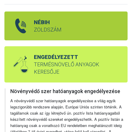
NÉBIH
ZÖLDSZÁM
ENGEDÉLYEZETT
TERMÉSNÖVELŐ ANYAGOK
KERESŐJE
Növényvédő szer hatóanyagok engedélyezése
A növényvédő szer hatóanyagok engedélyezése a világ egyik
legszigorúbb rendszere alapján, Európai Uniós szinten történik. A
tagállamok csak az így létrejövő ún. pozitív lista hatóanyagaiból
készített növényvédő szereket engedélyezhetik. A pozitív listán a
hatóanyag csak a vonatkozó EU rendeletben meghatározott ideig
(általában 7-15 évig) maradhat, utána felül kell vizsgálni. A