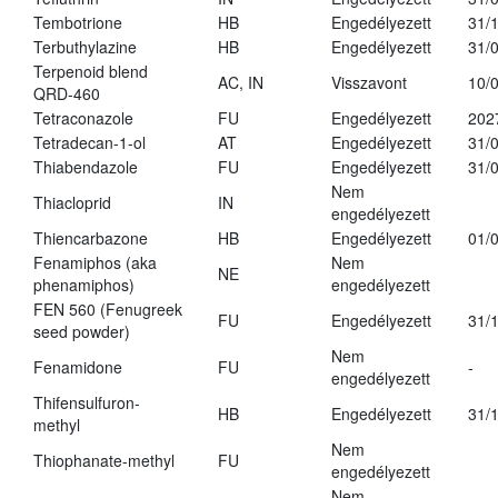
Tembotrione
HB
Engedélyezett
31/
Terbuthylazine
HB
Engedélyezett
31/
Terpenoid blend
AC, IN
Visszavont
10/
QRD-460
Tetraconazole
FU
Engedélyezett
202
Tetradecan-1-ol
AT
Engedélyezett
31/
Thiabendazole
FU
Engedélyezett
31/
Nem
Thiacloprid
IN
engedélyezett
Thiencarbazone
HB
Engedélyezett
01/
Fenamiphos (aka
Nem
NE
phenamiphos)
engedélyezett
FEN 560 (Fenugreek
FU
Engedélyezett
31/
seed powder)
Nem
Fenamidone
FU
-
engedélyezett
Thifensulfuron-
HB
Engedélyezett
31/
methyl
Nem
Thiophanate-methyl
FU
engedélyezett
Nem