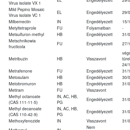
EL
Engedélyezett
29/
Virus isolate VX 1
Mild Pepino Mosaic
EL
Engedélyezett
29/
Virus isolate VC 1
Milbemectin
IN
Engedélyezett
15/
Metyltetraprole
FU
Folyamatban
-
Metsulfuron-methyl
HB
Engedélyezett
31/
Metschnikowia
FU
Engedélyezett
27/
fructicola
vég
Metribuzin
HB
Visszavont
türe
24/
Metrafenone
FU
Engedélyezett
31/
Metosulam
HB
Engedélyezett
30/
Metobromuron
HB
Engedélyezett
31/
Metiram
FU
Visszavont
Methyl octanoate
IN, AC, HB,
Engedélyezett
31/
(CAS 111-11-5)
PG
Methyl decanoate
IN, AC, HB,
Engedélyezett
31/
(CAS 110-42-9)
PG
Methoxyfenozide
IN
Visszavont
31/
Nem