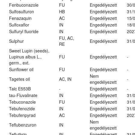
Fenbuconazole
FU
Engedélyezett
30/
Sulfosulfuron
HB
Engedélyezett
31/
Fenazaquin
AC
Engedélyezett
15/
Sulfoxaflor
IN
Engedélyezett
18/
Sulfuryl fluoride
IN
Engedélyezett
202
FU, AC,
Sulphur
Engedélyezett
31/
RE
Sweet Lupin (seeds),
Lupinus albus L.,
FU
Engedélyezett
-
germ., ext.
Sunflower oil
FU
Engedélyezett
-
Nem
Tagetes oil
AC, IN
-
engedélyezett
Talc E553B
-
Engedélyezett
-
tau-Fluvalinate
IN
Engedélyezett
31/
Tebuconazole
FU
Engedélyezett
31/
Tebufenozide
IN
Engedélyezett
31/
Tebufenpyrad
AC
Engedélyezett
202
Nem
Teflubenzuron
IN
engedélyezett
Tefluthrin
IN
Engedélyezett
31/