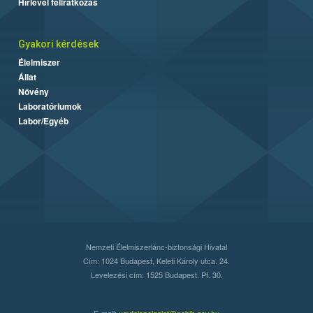
Hírlevél feliratkozás
Gyakori kérdések
Élelmiszer
Állat
Növény
Laboratóriumok
Labor/Egyéb
Nemzeti Élelmiszerlánc-biztonsági Hivatal
Cím: 1024 Budapest, Keleti Károly utca. 24.
Levelezési cím: 1525 Budapest. Pf. 30.
E-mail:
ugyfelszolgalat@nebih.gov.hu