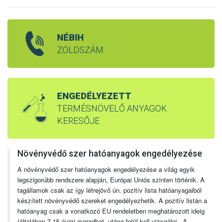
NÉBIH
ZÖLDSZÁM
ENGEDÉLYEZETT
TERMÉSNÖVELŐ ANYAGOK
KERESŐJE
Növényvédő szer hatóanyagok engedélyezése
A növényvédő szer hatóanyagok engedélyezése a világ egyik
legszigorúbb rendszere alapján, Európai Uniós szinten történik. A
tagállamok csak az így létrejövő ún. pozitív lista hatóanyagaiból
készített növényvédő szereket engedélyezhetik. A pozitív listán a
hatóanyag csak a vonatkozó EU rendeletben meghatározott ideig
(általában 7-15 évig) maradhat, utána felül kell vizsgálni. A