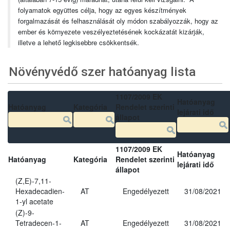
folyamatok együttes célja, hogy az egyes készítmények
forgalmazását és felhasználását oly módon szabályozzák, hogy az
ember és környezete veszélyeztetésének kockázatát kizárják,
illetve a lehető legkisebbre csökkentsék.
Növényvédő szer hatóanyag lista
1107/2009 EK
Hatóanyag
Hatóanyag
Kategória
Rendelet szerinti
lejárati idő
állapot
1107/2009 EK
Hatóanyag
Hatóanyag
Kategória
Rendelet szerinti
lejárati idő
állapot
(Z,E)-7,11-
Hexadecadien-
AT
Engedélyezett
31/08/2021
1-yl acetate
(Z)-9-
Tetradecen-1-
AT
Engedélyezett
31/08/2021