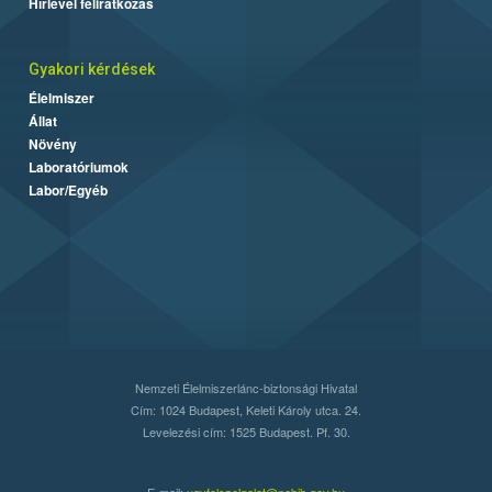
Hírlevél feliratkozás
Gyakori kérdések
Élelmiszer
Állat
Növény
Laboratóriumok
Labor/Egyéb
Nemzeti Élelmiszerlánc-biztonsági Hivatal
Cím: 1024 Budapest, Keleti Károly utca. 24.
Levelezési cím: 1525 Budapest. Pf. 30.
E-mail:
ugyfelszolgalat@nebih.gov.hu