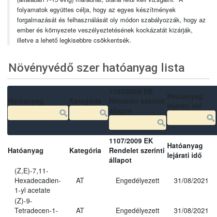
folyamatok együttes célja, hogy az egyes készítmények
forgalmazását és felhasználását oly módon szabályozzák, hogy az
ember és környezete veszélyeztetésének kockázatát kizárják,
illetve a lehető legkisebbre csökkentsék.
Növényvédő szer hatóanyag lista
1107/2009 EK
Hatóanyag
Hatóanyag
Kategória
Rendelet szerinti
lejárati idő
állapot
1107/2009 EK
Hatóanyag
Hatóanyag
Kategória
Rendelet szerinti
lejárati idő
állapot
(Z,E)-7,11-
Hexadecadien-
AT
Engedélyezett
31/08/2021
1-yl acetate
(Z)-9-
Tetradecen-1-
AT
Engedélyezett
31/08/2021