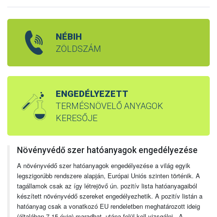
NÉBIH
ZÖLDSZÁM
ENGEDÉLYEZETT
TERMÉSNÖVELŐ ANYAGOK
KERESŐJE
Növényvédő szer hatóanyagok engedélyezése
A növényvédő szer hatóanyagok engedélyezése a világ egyik
legszigorúbb rendszere alapján, Európai Uniós szinten történik. A
tagállamok csak az így létrejövő ún. pozitív lista hatóanyagaiból
készített növényvédő szereket engedélyezhetik. A pozitív listán a
hatóanyag csak a vonatkozó EU rendeletben meghatározott ideig
(általában 7-15 évig) maradhat, utána felül kell vizsgálni. A