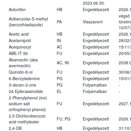
2023.06.30.
Aclonifen
HB
Engedélyezett
2026.
végső
Acibenzolar-S-methyl
PA
Visszavont
türelmi
(benzothiadiazole)
10/07
Acetic acid
HB
Engedélyezett
2026.1
Acetamiprid
IN
Engedélyezett
28/02
Acequinocyl
AC
Engedélyezett
15/11
ABE-IT 56
FU
Engedélyezett
20/05
Abamectin (aka
AC, IN
Engedélyezett
2038.
avermectin)
Quinolin-8-ol
FU
Engedélyezett
30/06
6-Benzyladenine
PG
Engedélyezett
15/01
3-decen-2-one
PG
Folyamatban
-
24-Epibrassinolide
EL
Folyamatban
-
2-Phenylphenol (incl.
sodium salt
FU
Engedélyezett
2027.1
orthophenyl phenol)
2,5-Dichlorobenzoic
FU, PG
Engedélyezett
2026.
acid methylester
2,4-DB
HB
Engedélyezett
31/10