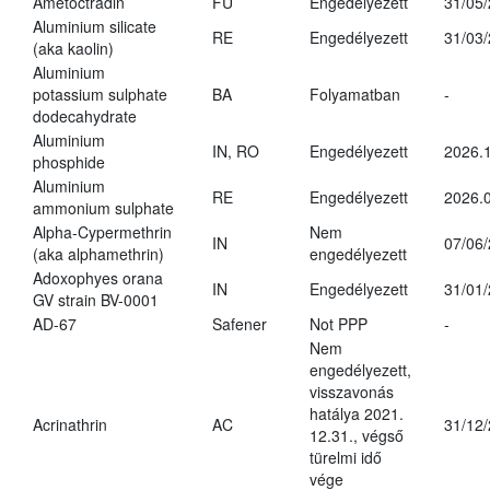
Ametoctradin
FU
Engedélyezett
31/05
Aluminium silicate
RE
Engedélyezett
31/03
(aka kaolin)
Aluminium
potassium sulphate
BA
Folyamatban
-
dodecahydrate
Aluminium
IN, RO
Engedélyezett
2026.1
phosphide
Aluminium
RE
Engedélyezett
2026.0
ammonium sulphate
Alpha-Cypermethrin
Nem
IN
07/06
(aka alphamethrin)
engedélyezett
Adoxophyes orana
IN
Engedélyezett
31/01
GV strain BV-0001
AD-67
Safener
Not PPP
-
Nem
engedélyezett,
visszavonás
hatálya 2021.
Acrinathrin
AC
31/12
12.31., végső
türelmi idő
vége