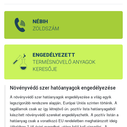
NÉBIH
ZÖLDSZÁM
ENGEDÉLYEZETT
TERMÉSNÖVELŐ ANYAGOK
KERESŐJE
Növényvédő szer hatóanyagok engedélyezése
A növényvédő szer hatóanyagok engedélyezése a világ egyik
legszigorúbb rendszere alapján, Európai Uniós szinten történik. A
tagállamok csak az így létrejövő ún. pozitív lista hatóanyagaiból
készített növényvédő szereket engedélyezhetik. A pozitív listán a
hatóanyag csak a vonatkozó EU rendeletben meghatározott ideig
(általában 7-15 évig) maradhat, utána felül kell vizsgálni. A