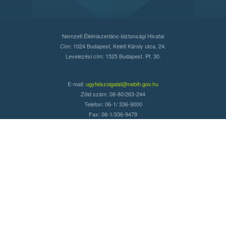
Nemzeti Élelmiszerlánc-biztonsági Hivatal
Cím: 1024 Budapest, Keleti Károly utca. 24.
Levelezési cím: 1525 Budapest. Pf. 30.
E-mail:
ugyfelszolgalat@nebih.gov.hu
Zöld szám: 06-80/263-244
Telefon: 06-1/ 336-9000
Fax: 06-1/336-9479