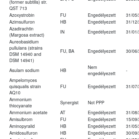
(former subtilis) str.
QST 713
Azoxystrobin
FU
Engedélyezett
31/05
Azimsulfuron
HB
Engedélyezett
31/12
Azadirachtin
IN
Engedélyezett
31/01
(Margosa extract)
Aureobasidium
pullulans (strains
FU, BA
Engedélyezett
30/06
DSM 14940 and
DSM 14941)
Nem
Asulam sodium
HB
-
engedélyezett
Ampelomyces
quisqualis strain
FU
Engedélyezett
31/07
AQ10
Ammonium
Synergist
Not PPP
thiocyanate
Ammonium acetate
AT
Engedélyezett
31/08
Amisulbrom
FU
Engedélyezett
15/09
Aminopyralid
HB
Engedélyezett
31/05
Amidosulfuron
HB
Engedélyezett
30/09