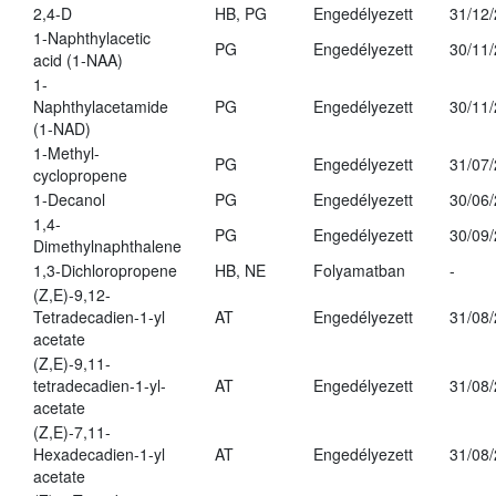
2,4-D
HB, PG
Engedélyezett
31/12
1-Naphthylacetic
PG
Engedélyezett
30/11
acid (1-NAA)
1-
Naphthylacetamide
PG
Engedélyezett
30/11
(1-NAD)
1-Methyl-
PG
Engedélyezett
31/07
cyclopropene
1-Decanol
PG
Engedélyezett
30/06
1,4-
PG
Engedélyezett
30/09
Dimethylnaphthalene
1,3-Dichloropropene
HB, NE
Folyamatban
-
(Z,E)-9,12-
Tetradecadien-1-yl
AT
Engedélyezett
31/08
acetate
(Z,E)-9,11-
tetradecadien-1-yl-
AT
Engedélyezett
31/08
acetate
(Z,E)-7,11-
Hexadecadien-1-yl
AT
Engedélyezett
31/08
acetate