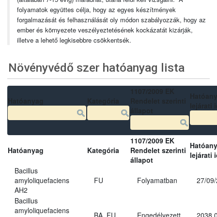
folyamatok együttes célja, hogy az egyes készítmények
forgalmazását és felhasználását oly módon szabályozzák, hogy az
ember és környezete veszélyeztetésének kockázatát kizárják,
illetve a lehető legkisebbre csökkentsék.
Növényvédő szer hatóanyag lista
1107/2009 EK
Hatóan
Hatóanyag
Kategória
Rendelet szerinti
lejárati 
állapot
1107/2009 EK
Hatóan
Hatóanyag
Kategória
Rendelet szerinti
lejárati 
állapot
Bacillus
amyloliquefaciens
FU
Folyamatban
27/09
AH2
Bacillus
amyloliquefaciens
BA, FU
Engedélyezett
2038.