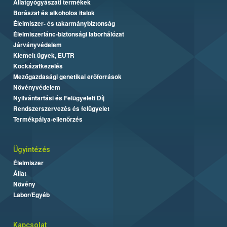
Állatgyógyászati termékek
Borászat és alkoholos italok
Élelmiszer- és takarmánybiztonság
Élelmiszerlánc-biztonsági laborhálózat
Járványvédelem
Kiemelt ügyek, EUTR
Kockázatkezelés
Mezőgazdasági genetikai erőforrások
Növényvédelem
Nyilvántartási és Felügyeleti Díj
Rendszerszervezés és felügyelet
Termékpálya-ellenőrzés
Ügyintézés
Élelmiszer
Állat
Növény
Labor/Egyéb
Kapcsolat