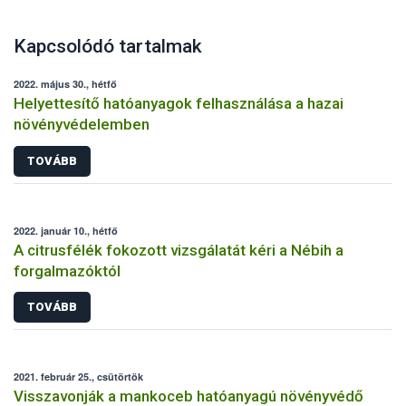
Kapcsolódó tartalmak
2022. május 30., hétfő
Helyettesítő hatóanyagok felhasználása a hazai
növényvédelemben
TOVÁBB
2022. január 10., hétfő
A citrusfélék fokozott vizsgálatát kéri a Nébih a
forgalmazóktól
TOVÁBB
2021. február 25., csütörtök
Visszavonják a mankoceb hatóanyagú növényvédő