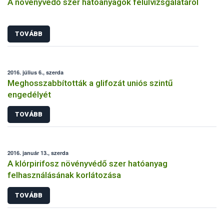
A növényvédő szer hatóanyagok felülvizsgálatáról
TOVÁBB
2016. július 6., szerda
Meghosszabbították a glifozát uniós szintű
engedélyét
TOVÁBB
2016. január 13., szerda
A klórpirifosz növényvédő szer hatóanyag
felhasználásának korlátozása
TOVÁBB