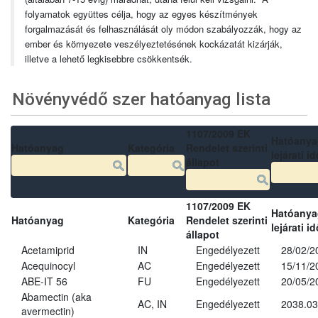
folyamatok együttes célja, hogy az egyes készítmények
forgalmazását és felhasználását oly módon szabályozzák, hogy az
ember és környezete veszélyeztetésének kockázatát kizárják,
illetve a lehető legkisebbre csökkentsék.
Növényvédő szer hatóanyag lista
1107/2009 EK
Hatóanya
Hatóanyag
Kategória
Rendelet szerinti
lejárati id
állapot
1107/2009 EK
Hatóanya
Hatóanyag
Kategória
Rendelet szerinti
lejárati id
állapot
Acetamiprid
IN
Engedélyezett
28/02/2
Acequinocyl
AC
Engedélyezett
15/11/2
ABE-IT 56
FU
Engedélyezett
20/05/2
Abamectin (aka
AC, IN
Engedélyezett
2038.03
avermectin)