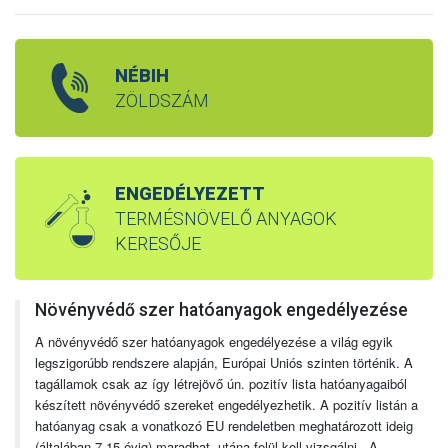
NÉBIH
ZÖLDSZÁM
ENGEDÉLYEZETT
TERMÉSNÖVELŐ ANYAGOK
KERESŐJE
Növényvédő szer hatóanyagok engedélyezése
A növényvédő szer hatóanyagok engedélyezése a világ egyik
legszigorúbb rendszere alapján, Európai Uniós szinten történik. A
tagállamok csak az így létrejövő ún. pozitív lista hatóanyagaiból
készített növényvédő szereket engedélyezhetik. A pozitív listán a
hatóanyag csak a vonatkozó EU rendeletben meghatározott ideig
(általában 7-15 évig) maradhat, utána felül kell vizsgálni. A