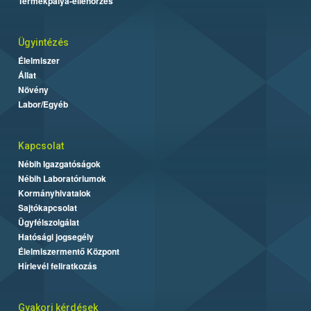
Termékpálya-ellenőrzés
Ügyintézés
Élelmiszer
Állat
Növény
Labor/Egyéb
Kapcsolat
Nébih Igazgatóságok
Nébih Laboratóriumok
Kormányhivatalok
Sajtókapcsolat
Ügyfélszolgálat
Hatósági jogsegély
Élelmiszermentő Központ
Hírlevél feliratkozás
Gyakori kérdések