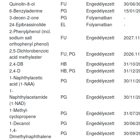
Quinolin-8-ol
FU
Engedélyezett
30/06/3
6-Benzyladenine
PG
Engedélyezett
15/01/2
3-decen-2-one
PG
Folyamatban
-
24-Epibrassinolide
EL
Folyamatban
-
2-Phenylphenol (incl.
sodium salt
FU
Engedélyezett
2027.11
orthophenyl phenol)
2,5-Dichlorobenzoic
FU, PG
Engedélyezett
2026.11
acid methylester
2,4-DB
HB
Engedélyezett
31/10/2
2,4-D
HB, PG
Engedélyezett
31/12/2
1-Naphthylacetic
PG
Engedélyezett
30/11/2
acid (1-NAA)
1-
Naphthylacetamide
PG
Engedélyezett
30/11/2
(1-NAD)
1-Methyl-
PG
Engedélyezett
31/07/2
cyclopropene
1-Decanol
PG
Engedélyezett
30/06/2
1,4-
PG
Engedélyezett
30/09/2
Dimethylnaphthalene