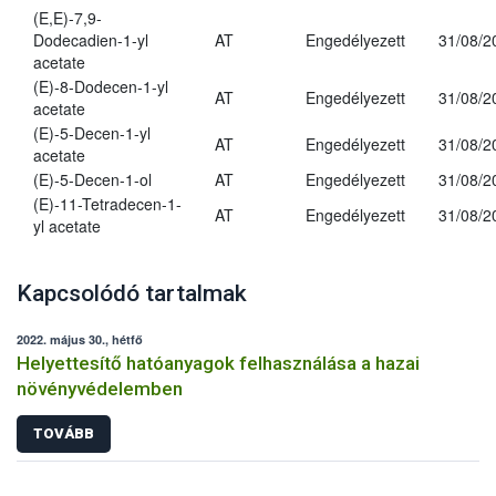
(E,E)-7,9-
Dodecadien-1-yl
AT
Engedélyezett
31/08/2
acetate
(E)-8-Dodecen-1-yl
AT
Engedélyezett
31/08/2
acetate
(E)-5-Decen-1-yl
AT
Engedélyezett
31/08/2
acetate
(E)-5-Decen-1-ol
AT
Engedélyezett
31/08/2
(E)-11-Tetradecen-1-
AT
Engedélyezett
31/08/2
yl acetate
Kapcsolódó tartalmak
2022. május 30., hétfő
Helyettesítő hatóanyagok felhasználása a hazai
növényvédelemben
TOVÁBB