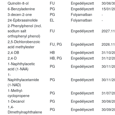
Quinolin-8-ol
FU
Engedélyezett
30/06/3
6-Benzyladenine
PG
Engedélyezett
15/01/2
3-decen-2-one
PG
Folyamatban
-
24-Epibrassinolide
EL
Folyamatban
-
2-Phenylphenol (incl.
sodium salt
FU
Engedélyezett
2027.11
orthophenyl phenol)
2,5-Dichlorobenzoic
FU, PG
Engedélyezett
2026.11
acid methylester
2,4-DB
HB
Engedélyezett
31/10/2
2,4-D
HB, PG
Engedélyezett
31/12/2
1-Naphthylacetic
PG
Engedélyezett
30/11/2
acid (1-NAA)
1-
Naphthylacetamide
PG
Engedélyezett
30/11/2
(1-NAD)
1-Methyl-
PG
Engedélyezett
31/07/2
cyclopropene
1-Decanol
PG
Engedélyezett
30/06/2
1,4-
PG
Engedélyezett
30/09/2
Dimethylnaphthalene