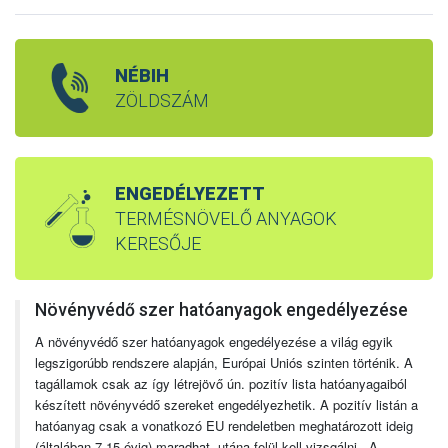
NÉBIH
ZÖLDSZÁM
ENGEDÉLYEZETT
TERMÉSNÖVELŐ ANYAGOK
KERESŐJE
Növényvédő szer hatóanyagok engedélyezése
A növényvédő szer hatóanyagok engedélyezése a világ egyik
legszigorúbb rendszere alapján, Európai Uniós szinten történik. A
tagállamok csak az így létrejövő ún. pozitív lista hatóanyagaiból
készített növényvédő szereket engedélyezhetik. A pozitív listán a
hatóanyag csak a vonatkozó EU rendeletben meghatározott ideig
(általában 7-15 évig) maradhat, utána felül kell vizsgálni. A