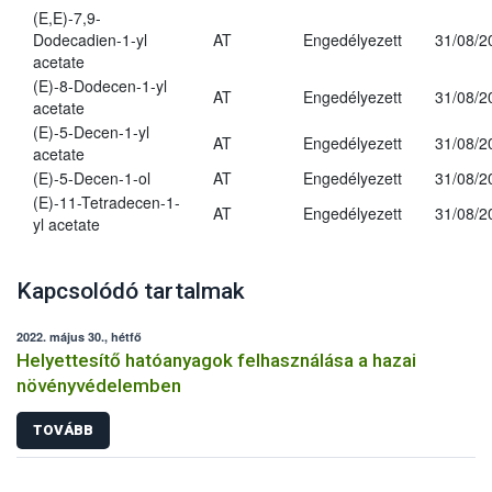
(E,E)-7,9-
Dodecadien-1-yl
AT
Engedélyezett
31/08/2
acetate
(E)-8-Dodecen-1-yl
AT
Engedélyezett
31/08/2
acetate
(E)-5-Decen-1-yl
AT
Engedélyezett
31/08/2
acetate
(E)-5-Decen-1-ol
AT
Engedélyezett
31/08/2
(E)-11-Tetradecen-1-
AT
Engedélyezett
31/08/2
yl acetate
Kapcsolódó tartalmak
2022. május 30., hétfő
Helyettesítő hatóanyagok felhasználása a hazai
növényvédelemben
TOVÁBB