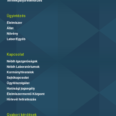
Termékpálya-ellenőrzés
Ügyintézés
Élelmiszer
Állat
Növény
Labor/Egyéb
Kapcsolat
Nébih Igazgatóságok
Nébih Laboratóriumok
Kormányhivatalok
Sajtókapcsolat
Ügyfélszolgálat
Hatósági jogsegély
Élelmiszermentő Központ
Hírlevél feliratkozás
Gyakori kérdések