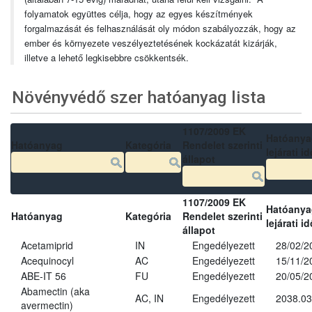
folyamatok együttes célja, hogy az egyes készítmények
forgalmazását és felhasználását oly módon szabályozzák, hogy az
ember és környezete veszélyeztetésének kockázatát kizárják,
illetve a lehető legkisebbre csökkentsék.
Növényvédő szer hatóanyag lista
1107/2009 EK
Hatóanya
Hatóanyag
Kategória
Rendelet szerinti
lejárati id
állapot
1107/2009 EK
Hatóanya
Hatóanyag
Kategória
Rendelet szerinti
lejárati id
állapot
Acetamiprid
IN
Engedélyezett
28/02/2
Acequinocyl
AC
Engedélyezett
15/11/2
ABE-IT 56
FU
Engedélyezett
20/05/2
Abamectin (aka
AC, IN
Engedélyezett
2038.03
avermectin)