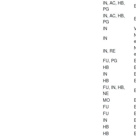
IN, AC, HB,
E
PG
IN, AC, HB,
E
PG
IN
V
IN
e
IN, RE
e
FU, PG
E
HB
E
IN
E
HB
E
FU, IN, HB,
E
NE
MO
E
FU
E
FU
E
IN
E
HB
E
HB
E