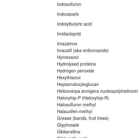
Iodosulfuron
Indoxacarb
Indolylbutyric acid
Imidacloprid
Imazamox
Imazalil (aka enilconazole)
Hymexazol
Hydrolysed proteins
Hydrogen peroxide
Hexythiazox
Heptamaloxyloglucan
Helicoverpa armigera nucleopolyhedrovi
Haloxyfop-P (Haloxyfop-R)
Halosulfuron methyl
Halauxifen-methyl
Grease (bands, fruit trees)
Glyphosate
Gibberellins