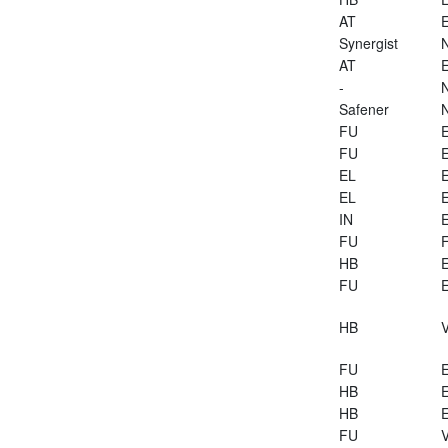
AT
E
Synergist
AT
E
-
Safener
FU
E
FU
E
EL
E
EL
E
IN
E
FU
HB
E
FU
E
HB
V
FU
E
HB
E
HB
E
FU
V