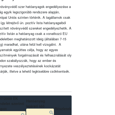
növényvédő szer hatóanyagok engedélyezése a
lág egyik legszigorúbb rendszere alapján,
rópai Uniós szinten történik. A tagállamok csak
 így létrejövő ún. pozitív lista hatóanyagaiból
szített növényvédő szereket engedélyezhetik. A
zitív listán a hatóanyag csak a vonatkozó EU
ndeletben meghatározott ideig (általában 7-15
ig) maradhat, utána felül kell vizsgálni. A
lyamatok együttes célja, hogy az egyes
szítmények forgalmazását és felhasználását oly
don szabályozzák, hogy az ember és
rnyezete veszélyeztetésének kockázatát
zárják, illetve a lehető legkisebbre csökkentsék.
07/2009 EK
Hatóanyag
delet szerinti
lejárati idő
apot
Részletek