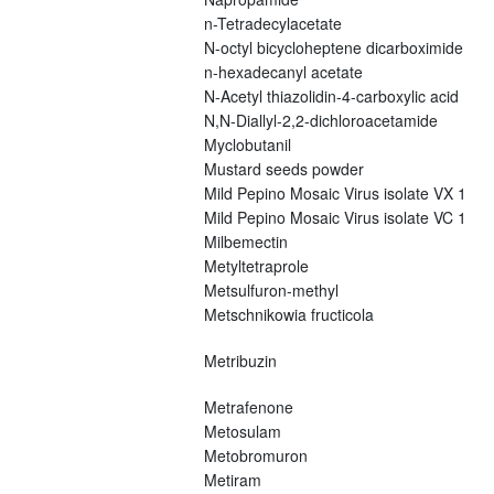
n-Tetradecylacetate
N-octyl bicycloheptene dicarboximide
n-hexadecanyl acetate
N-Acetyl thiazolidin-4-carboxylic acid
N,N-Diallyl-2,2-dichloroacetamide
Myclobutanil
Mustard seeds powder
Mild Pepino Mosaic Virus isolate VX 1
Mild Pepino Mosaic Virus isolate VC 1
Milbemectin
Metyltetraprole
Metsulfuron-methyl
Metschnikowia fructicola
Metribuzin
Metrafenone
Metosulam
Metobromuron
Metiram