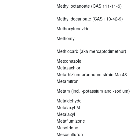
Methyl octanoate (CAS 111-11-5)
Methyl decanoate (CAS 110-42-9)
Methoxyfenozide
Methomyl
Methiocarb (aka mercaptodimethur)
Metconazole
Metazachlor
Metarhizium brunneum strain Ma 43
Metamitron
Metam (incl. -potassium and -sodium)
Metaldehyde
Metalaxyl-M
Metalaxyl
Metaflumizone
Mesotrione
Mesosulfuron