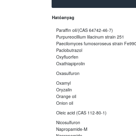
Hatóanyag
Paraffin oil/(CAS 64742-46-7)
Purpureocillium lilacinum strain 251
Paecilomyces fumosoroseus strain Fe99
Paclobutrazol
Oxyfluorfen
Oxathiapiprolin
Oxasulfuron
Oxamyl
Oryzalin
Orange oil
Onion oil
Oleic acid (CAS 112-80-1)
Nicosulfuron
Napropamide-M
Napropamide