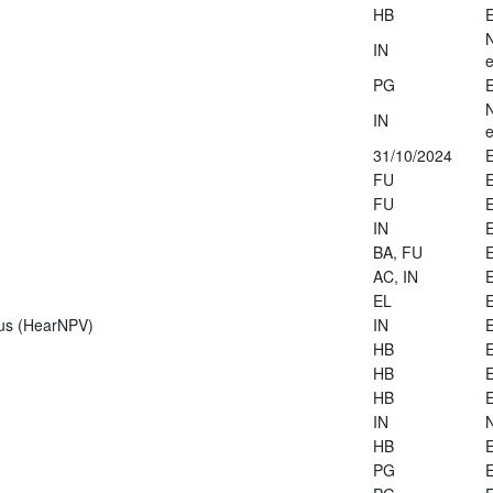
HB
E
IN
e
PG
E
IN
e
31/10/2024
E
FU
E
FU
E
IN
E
BA, FU
E
AC, IN
E
EL
E
rus (HearNPV)
IN
E
HB
E
HB
E
HB
E
IN
HB
E
PG
E