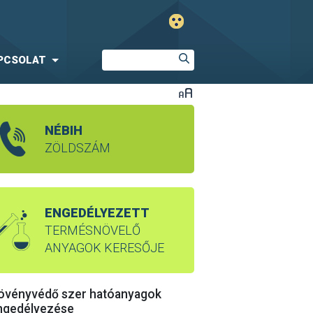
PCSOLAT
NÉBIH
ZÖLDSZÁM
ENGEDÉLYEZETT
TERMÉSNÖVELŐ
ANYAGOK KERESŐJE
övényvédő szer hatóanyagok
ngedélyezése