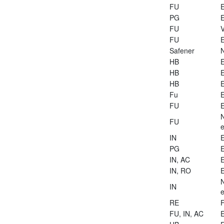
FU
E
PG
E
FU
V
FU
E
Safener
HB
E
HB
E
HB
E
Fu
E
FU
E
FU
e
IN
E
PG
E
IN, AC
E
IN, RO
E
IN
e
RE
FU, IN, AC
E