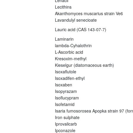
Lenacil
Lecithins
Akanthomyces muscarius strain Ve6
Lavandulyl senecioate
Lauric acid (CAS 143-07-7)
Laminarin
lambda-Cyhalothrin
L-Ascorbic acid
Kresoxim-methyl
Kieselgur (diatomaceous earth)
Isoxaflutole
Isoxadifen-ethyl
Isoxaben
Isopyrazam
Isoflucypram
Isofetamid
Isaria fumosorosea Apopka strain 97 (fo
Iron sulphate
Iprovalicarb
Ipconazole