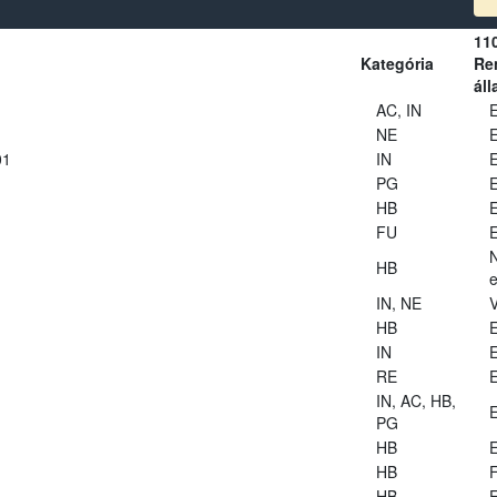
11
Kategória
Ren
áll
AC, IN
E
NE
E
01
IN
E
PG
E
HB
E
FU
E
HB
e
IN, NE
V
HB
E
IN
E
RE
E
IN, AC, HB,
E
PG
HB
E
HB
HB
E