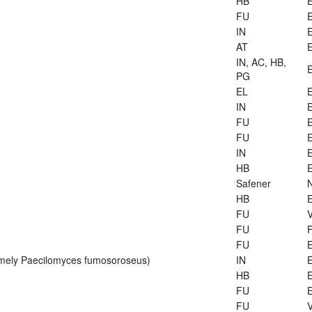
HB
E
FU
E
IN
E
AT
E
IN, AC, HB,
E
PG
EL
E
IN
E
FU
E
FU
E
IN
E
HB
E
Safener
HB
E
FU
V
FU
FU
E
rmely Paecilomyces fumosoroseus)
IN
E
HB
E
FU
E
FU
V