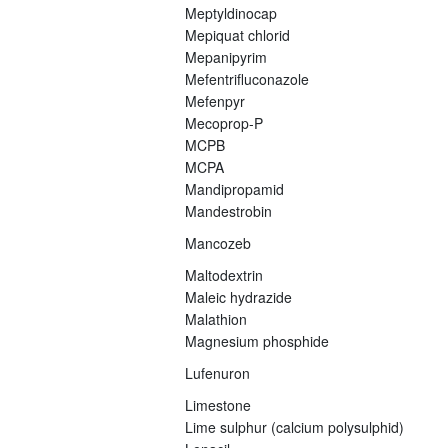
Meptyldinocap
Mepiquat chlorid
Mepanipyrim
Mefentrifluconazole
Mefenpyr
Mecoprop-P
MCPB
MCPA
Mandipropamid
Mandestrobin
Mancozeb
Maltodextrin
Maleic hydrazide
Malathion
Magnesium phosphide
Lufenuron
Limestone
Lime sulphur (calcium polysulphid)