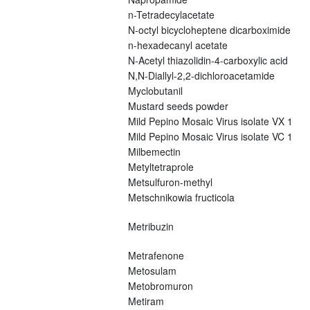
n-Tetradecylacetate
N-octyl bicycloheptene dicarboximide
n-hexadecanyl acetate
N-Acetyl thiazolidin-4-carboxylic acid
N,N-Diallyl-2,2-dichloroacetamide
Myclobutanil
Mustard seeds powder
Mild Pepino Mosaic Virus isolate VX 1
Mild Pepino Mosaic Virus isolate VC 1
Milbemectin
Metyltetraprole
Metsulfuron-methyl
Metschnikowia fructicola
Metribuzin
Metrafenone
Metosulam
Metobromuron
Metiram