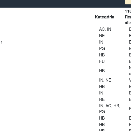
11
Kategória
Ren
áll
AC, IN
E
NE
E
01
IN
E
PG
E
HB
E
FU
E
HB
e
IN, NE
V
HB
E
IN
E
RE
E
IN, AC, HB,
E
PG
HB
E
HB
HB
E