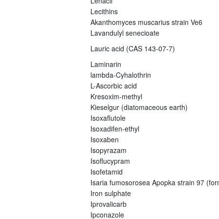
Lenacil
Lecithins
Akanthomyces muscarius strain Ve6
Lavandulyl senecioate
Lauric acid (CAS 143-07-7)
Laminarin
lambda-Cyhalothrin
L-Ascorbic acid
Kresoxim-methyl
Kieselgur (diatomaceous earth)
Isoxaflutole
Isoxadifen-ethyl
Isoxaben
Isopyrazam
Isoflucypram
Isofetamid
Isaria fumosorosea Apopka strain 97 (fo
Iron sulphate
Iprovalicarb
Ipconazole