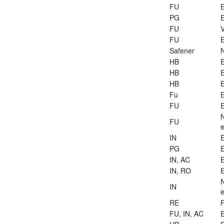
FU
E
PG
E
FU
V
FU
E
Safener
HB
E
HB
E
HB
E
Fu
E
FU
E
FU
e
IN
E
PG
E
IN, AC
E
IN, RO
E
IN
e
RE
FU, IN, AC
E