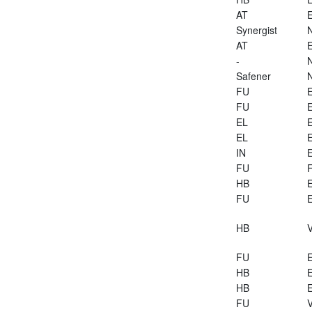
AT
E
Synergist
AT
E
-
Safener
FU
E
FU
E
EL
E
EL
E
IN
E
FU
HB
E
FU
E
HB
V
FU
E
HB
E
HB
E
FU
V