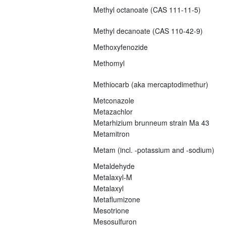
Methyl octanoate (CAS 111-11-5)
Methyl decanoate (CAS 110-42-9)
Methoxyfenozide
Methomyl
Methiocarb (aka mercaptodimethur)
Metconazole
Metazachlor
Metarhizium brunneum strain Ma 43
Metamitron
Metam (incl. -potassium and -sodium)
Metaldehyde
Metalaxyl-M
Metalaxyl
Metaflumizone
Mesotrione
Mesosulfuron