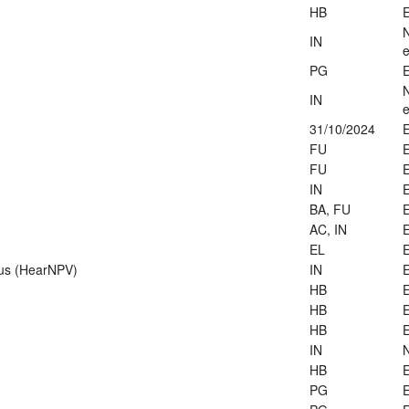
HB
E
IN
e
PG
E
IN
e
31/10/2024
E
FU
E
FU
E
IN
E
BA, FU
E
AC, IN
E
EL
E
rus (HearNPV)
IN
E
HB
E
HB
E
HB
E
IN
HB
E
PG
E