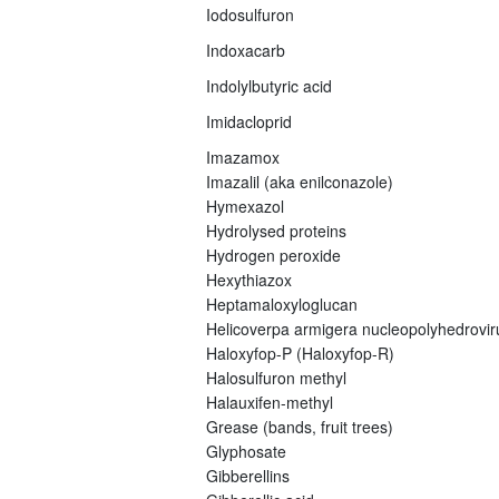
Iodosulfuron
Indoxacarb
Indolylbutyric acid
Imidacloprid
Imazamox
Imazalil (aka enilconazole)
Hymexazol
Hydrolysed proteins
Hydrogen peroxide
Hexythiazox
Heptamaloxyloglucan
Helicoverpa armigera nucleopolyhedrovi
Haloxyfop-P (Haloxyfop-R)
Halosulfuron methyl
Halauxifen-methyl
Grease (bands, fruit trees)
Glyphosate
Gibberellins