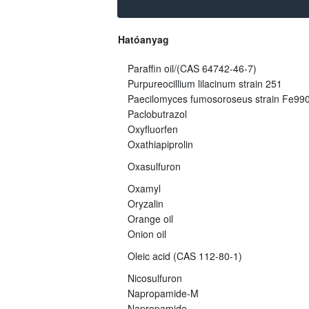
Hatóanyag
Paraffin oil/(CAS 64742-46-7)
Purpureocillium lilacinum strain 251
Paecilomyces fumosoroseus strain Fe99
Paclobutrazol
Oxyfluorfen
Oxathiapiprolin
Oxasulfuron
Oxamyl
Oryzalin
Orange oil
Onion oil
Oleic acid (CAS 112-80-1)
Nicosulfuron
Napropamide-M
Napropamide