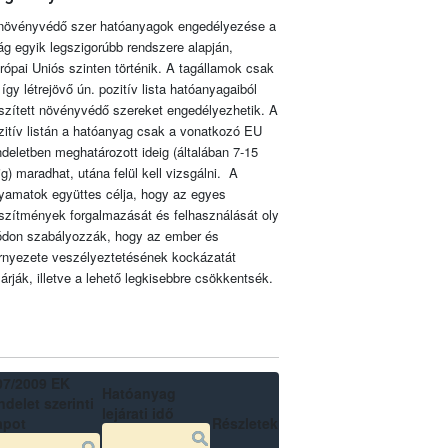
növényvédő szer hatóanyagok engedélyezése a
lág egyik legszigorúbb rendszere alapján,
rópai Uniós szinten történik. A tagállamok csak
 így létrejövő ún. pozitív lista hatóanyagaiból
szített növényvédő szereket engedélyezhetik. A
zitív listán a hatóanyag csak a vonatkozó EU
ndeletben meghatározott ideig (általában 7-15
ig) maradhat, utána felül kell vizsgálni. A
lyamatok együttes célja, hogy az egyes
szítmények forgalmazását és felhasználását oly
don szabályozzák, hogy az ember és
rnyezete veszélyeztetésének kockázatát
zárják, illetve a lehető legkisebbre csökkentsék.
07/2009 EK
Hatóanyag
delet szerinti
lejárati idő
apot
Részletek