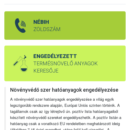
NÉBIH
ZÖLDSZÁM
ENGEDÉLYEZETT
TERMÉSNÖVELŐ ANYAGOK
KERESŐJE
Növényvédő szer hatóanyagok engedélyezése
A növényvédő szer hatóanyagok engedélyezése a világ egyik
legszigorúbb rendszere alapján, Európai Uniós szinten történik. A
tagállamok csak az így létrejövő ún. pozitív lista hatóanyagaiból
készített növényvédő szereket engedélyezhetik. A pozitív listán a
hatóanyag csak a vonatkozó EU rendeletben meghatározott ideig
(általában 7-15 évig) maradhat, utána felül kell vizsgálni. A