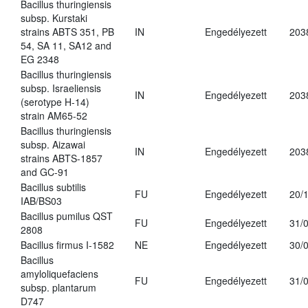
Bacillus thuringiensis
subsp. Kurstaki
strains ABTS 351, PB
IN
Engedélyezett
203
54, SA 11, SA12 and
EG 2348
Bacillus thuringiensis
subsp. Israeliensis
IN
Engedélyezett
203
(serotype H-14)
strain AM65-52
Bacillus thuringiensis
subsp. Aizawai
IN
Engedélyezett
203
strains ABTS-1857
and GC-91
Bacillus subtilis
FU
Engedélyezett
20/
IAB/BS03
Bacillus pumilus QST
FU
Engedélyezett
31/
2808
Bacillus firmus I-1582
NE
Engedélyezett
30/
Bacillus
amyloliquefaciens
FU
Engedélyezett
31/
subsp. plantarum
D747