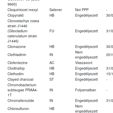
9660)
Cloquintocet mexyl
Safener
Not PPP
-
Clopyralid
HB
Engedélyezett
30/
Clonostachys rosea
strain J1446
(Gliocladium
FU
Engedélyezett
31/
catenulatum strain
J1446)
Clomazone
HB
Engedélyezett
30/
Nem
Clothiadinin
IN
201
engedélyezett
Clofentezine
AC
Visszavont
Clodinafop
HB
Engedélyezett
31/
Clethodim
HB
Engedélyezett
15/
Clayed charcoal
ST
Engedélyezett
-
Chromobacterium
subtsugae PRAA4-
IN
Folyamatban
-
1T
Chromafenozide
IN
Engedélyezett
31/
Nem
Chlorsulfuron
HB
engedélyezett