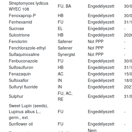
Streptomyces lydicus
FU, BA
Engedélyezett
30/
WYEC 108
Fenoxaprop-P
HB
Engedélyezett
30/
Fenhexamid
FU
Engedélyezett
31/
Sucrose
EL
Engedélyezett
-
Sulcotrione
HB
Engedélyezett
202
Fenclorim
Safener
Not PPP
-
Fenchlorazole-ethyl
Safener
Not PPP
-
Sulfaquinoxaline
Synergist
Not PPP
-
Fenbuconazole
FU
Engedélyezett
30/
Sulfosulfuron
HB
Engedélyezett
31/
Fenazaquin
AC
Engedélyezett
15/
Sulfoxaflor
IN
Engedélyezett
18/
Sulfuryl fluoride
IN
Engedélyezett
202
FU, AC,
Sulphur
Engedélyezett
31/
RE
Sweet Lupin (seeds),
Lupinus albus L.,
FU
Engedélyezett
-
germ., ext.
Sunflower oil
FU
Engedélyezett
-
Nem