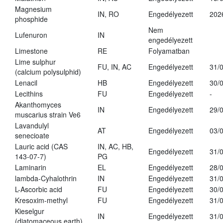
Magnesium
IN, RO
Engedélyezett
202
phosphide
Nem
Lufenuron
IN
engedélyezett
Limestone
RE
Folyamatban
Lime sulphur
FU, IN, AC
Engedélyezett
31/
(calcium polysulphid)
Lenacil
HB
Engedélyezett
30/
Lecithins
FU
Engedélyezett
-
Akanthomyces
IN
Engedélyezett
29/
muscarius strain Ve6
Lavandulyl
AT
Engedélyezett
03/
senecioate
Lauric acid (CAS
IN, AC, HB,
Engedélyezett
31/
143-07-7)
PG
Laminarin
EL
Engedélyezett
28/
lambda-Cyhalothrin
IN
Engedélyezett
31/
L-Ascorbic acid
FU
Engedélyezett
30/
Kresoxim-methyl
FU
Engedélyezett
31/
Kieselgur
IN
Engedélyezett
31/
(diatomaceous earth)