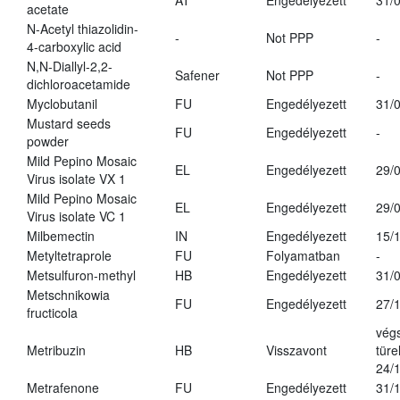
AT
Engedélyezett
31/
acetate
N-Acetyl thiazolidin-
-
Not PPP
-
4-carboxylic acid
N,N-Diallyl-2,2-
Safener
Not PPP
-
dichloroacetamide
Myclobutanil
FU
Engedélyezett
31/
Mustard seeds
FU
Engedélyezett
-
powder
Mild Pepino Mosaic
EL
Engedélyezett
29/
Virus isolate VX 1
Mild Pepino Mosaic
EL
Engedélyezett
29/
Virus isolate VC 1
Milbemectin
IN
Engedélyezett
15/
Metyltetraprole
FU
Folyamatban
-
Metsulfuron-methyl
HB
Engedélyezett
31/
Metschnikowia
FU
Engedélyezett
27/
fructicola
vég
Metribuzin
HB
Visszavont
türe
24/
Metrafenone
FU
Engedélyezett
31/