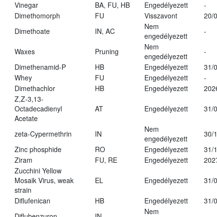
Vinegar
BA, FU, HB
Engedélyezett
-
Dimethomorph
FU
Visszavont
20/
Nem
Dimethoate
IN, AC
-
engedélyezett
Nem
Waxes
Pruning
-
engedélyezett
Dimethenamid-P
HB
Engedélyezett
31/
Whey
FU
Engedélyezett
-
Dimethachlor
HB
Engedélyezett
202
Z,Z-3,13-
Octadecadienyl
AT
Engedélyezett
31/
Acetate
Nem
zeta-Cypermethrin
IN
30/
engedélyezett
Zinc phosphide
RO
Engedélyezett
31/
Ziram
FU, RE
Engedélyezett
202
Zucchini Yellow
Mosaik Virus, weak
EL
Engedélyezett
31/
strain
Diflufenican
HB
Engedélyezett
31/
Nem
Diflubenzuron
IN