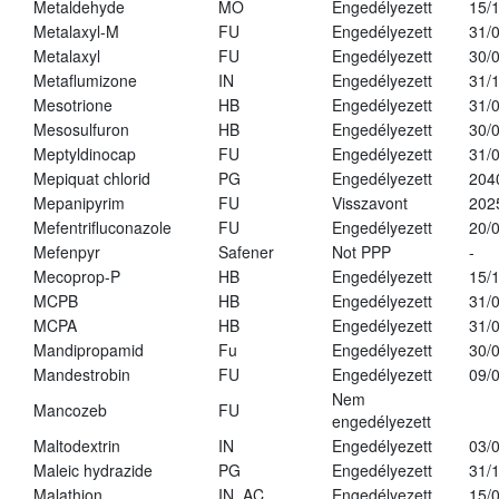
Metaldehyde
MO
Engedélyezett
15/
Metalaxyl-M
FU
Engedélyezett
31/
Metalaxyl
FU
Engedélyezett
30/
Metaflumizone
IN
Engedélyezett
31/
Mesotrione
HB
Engedélyezett
31/
Mesosulfuron
HB
Engedélyezett
30/
Meptyldinocap
FU
Engedélyezett
31/
Mepiquat chlorid
PG
Engedélyezett
204
Mepanipyrim
FU
Visszavont
202
Mefentrifluconazole
FU
Engedélyezett
20/
Mefenpyr
Safener
Not PPP
-
Mecoprop-P
HB
Engedélyezett
15/
MCPB
HB
Engedélyezett
31/
MCPA
HB
Engedélyezett
31/
Mandipropamid
Fu
Engedélyezett
30/
Mandestrobin
FU
Engedélyezett
09/
Nem
Mancozeb
FU
engedélyezett
Maltodextrin
IN
Engedélyezett
03/
Maleic hydrazide
PG
Engedélyezett
31/
Malathion
IN, AC
Engedélyezett
15/