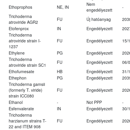
Nem
Ethoprophos
NE, IN
-
engedélyezett
Trichoderma
FU
Új hatóanyag
203
atroviride AGR2
Etofenprox
IN
Engedélyezett
202
Trichoderma
atroviride strain I-
FU
Engedélyezett
15/
1237
Ethylene
PG
Engedélyezett
202
Trichoderma
FU
Engedélyezett
06/
atroviride strain SC1
Ethofumesate
HB
Engedélyezett
31/
Ethephon
PG
Engedélyezett
203
Trichoderma gamsii
(formerly T. viride)
FU
Engedélyezett
202
strain ICC080
Ethanol
-
Not PPP
-
Esfenvalerate
IN
Engedélyezett
30/
Trichoderma
harzianum strains T-
FU
Engedélyezett
202
22 and ITEM 908