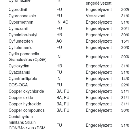
Cyromazine
IN
engedélyezett
Cyprodinil
FU
Engedélyezett
202
Cyproconazole
FU
Visszavont
31/
Cypermethrin
IN, AC
Engedélyezett
31/
Cymoxanil
FU
Engedélyezett
30/
Cyhalofop-butyl
HB
Engedélyezett
30/
Cyflumetofen
AC
Engedélyezett
15/
Cyflufenamid
FU
Engedélyezett
30/
Cydia pomonella
IN
Engedélyezett
203
Granulovirus (CpGV)
Cycloxydim
HB
Engedélyezett
31/
Cyazofamid
FU
Engedélyezett
31/
Cyantraniliprole
IN
Engedélyezett
14/
COS-OGA
FU
Engedélyezett
22/
Copper oxychloride
BA, FU
Engedélyezett
31/
Copper oxide
BA, FU
Engedélyezett
31/
Copper hydroxide
BA, FU
Engedélyezett
31/
Copper compounds
BA, FU
Engedélyezett
30/
Coniothyrium
minitans Strain
FU
Engedélyezett
31/
CON/M/91-08 (DSM