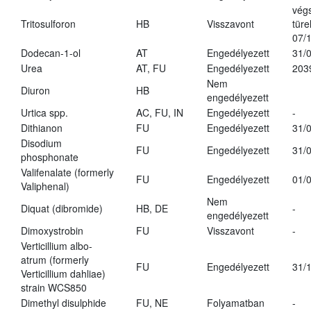
vég
Tritosulforon
HB
Visszavont
türe
07/
Dodecan-1-ol
AT
Engedélyezett
31/
Urea
AT, FU
Engedélyezett
203
Nem
Diuron
HB
engedélyezett
Urtica spp.
AC, FU, IN
Engedélyezett
-
Dithianon
FU
Engedélyezett
31/
Disodium
FU
Engedélyezett
31/
phosphonate
Valifenalate (formerly
FU
Engedélyezett
01/
Valiphenal)
Nem
Diquat (dibromide)
HB, DE
-
engedélyezett
Dimoxystrobin
FU
Visszavont
-
Verticillium albo-
atrum (formerly
FU
Engedélyezett
31/
Verticillium dahliae)
strain WCS850
Dimethyl disulphide
FU, NE
Folyamatban
-