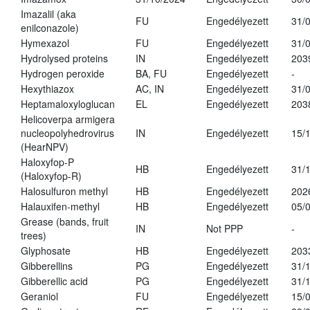
Imazalil (aka
FU
Engedélyezett
31/
enilconazole)
Hymexazol
FU
Engedélyezett
31/
Hydrolysed proteins
IN
Engedélyezett
203
Hydrogen peroxide
BA, FU
Engedélyezett
-
Hexythiazox
AC, IN
Engedélyezett
31/
Heptamaloxyloglucan
EL
Engedélyezett
203
Helicoverpa armigera
nucleopolyhedrovirus
IN
Engedélyezett
15/
(HearNPV)
Haloxyfop-P
HB
Engedélyezett
31/
(Haloxyfop-R)
Halosulfuron methyl
HB
Engedélyezett
202
Halauxifen-methyl
HB
Engedélyezett
05/
Grease (bands, fruit
IN
Not PPP
-
trees)
Glyphosate
HB
Engedélyezett
203
Gibberellins
PG
Engedélyezett
31/
Gibberellic acid
PG
Engedélyezett
31/
Geraniol
FU
Engedélyezett
15/