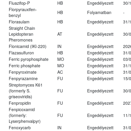
Fluazifop-P
HB
Engedélyezett
30/
Florpyrauxifen-
HB
Folyamatban
-
benzyl
Florasulam
HB
Engedélyezett
31/
Straight Chain
Lepidopteran
AT
Engedélyezett
30/
Pheromones
Flonicamid (IKI-220)
IN
Engedélyezett
202
Flazasulfuron
HB
Engedélyezett
31/
Ferric pyrophosphate
MO
Engedélyezett
03/
Ferric phosphate
MO
Engedélyezett
31/
Fenpyroximate
AC
Engedélyezett
31/
Fenpyrazamine
FU
Engedélyezett
15/
Streptomyces K61
(formerly S.
FU
Engedélyezett
30/
griseoviridis)
Fenpropidin
FU
Engedélyezett
202
Fenpicoxamid
(formerly:
FU
Engedélyezett
11/
Lyserphenvalpyr)
Fenoxycarb
IN
Engedélyezett
31/