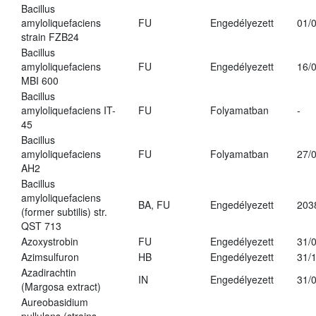
Bacillus
amyloliquefaciens
FU
Engedélyezett
01/
strain FZB24
Bacillus
amyloliquefaciens
FU
Engedélyezett
16/
MBI 600
Bacillus
amyloliquefaciens IT-
FU
Folyamatban
-
45
Bacillus
amyloliquefaciens
FU
Folyamatban
27/
AH2
Bacillus
amyloliquefaciens
BA, FU
Engedélyezett
203
(former subtilis) str.
QST 713
Azoxystrobin
FU
Engedélyezett
31/
Azimsulfuron
HB
Engedélyezett
31/
Azadirachtin
IN
Engedélyezett
31/
(Margosa extract)
Aureobasidium