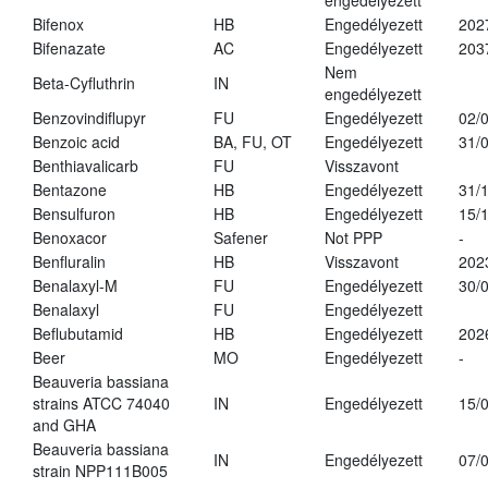
engedélyezett
Bifenox
HB
Engedélyezett
202
Bifenazate
AC
Engedélyezett
203
Nem
Beta-Cyfluthrin
IN
engedélyezett
Benzovindiflupyr
FU
Engedélyezett
02/
Benzoic acid
BA, FU, OT
Engedélyezett
31/
Benthiavalicarb
FU
Visszavont
Bentazone
HB
Engedélyezett
31/
Bensulfuron
HB
Engedélyezett
15/
Benoxacor
Safener
Not PPP
-
Benfluralin
HB
Visszavont
202
Benalaxyl-M
FU
Engedélyezett
30/
Benalaxyl
FU
Engedélyezett
Beflubutamid
HB
Engedélyezett
202
Beer
MO
Engedélyezett
-
Beauveria bassiana
strains ATCC 74040
IN
Engedélyezett
15/
and GHA
Beauveria bassiana
IN
Engedélyezett
07/
strain NPP111B005