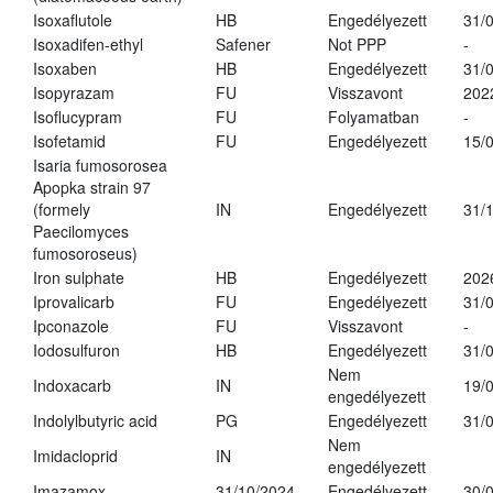
Isoxaflutole
HB
Engedélyezett
31/
Isoxadifen-ethyl
Safener
Not PPP
-
Isoxaben
HB
Engedélyezett
31/
Isopyrazam
FU
Visszavont
202
Isoflucypram
FU
Folyamatban
-
Isofetamid
FU
Engedélyezett
15/
Isaria fumosorosea
Apopka strain 97
(formely
IN
Engedélyezett
31/
Paecilomyces
fumosoroseus)
Iron sulphate
HB
Engedélyezett
202
Iprovalicarb
FU
Engedélyezett
31/
Ipconazole
FU
Visszavont
-
Iodosulfuron
HB
Engedélyezett
31/
Nem
Indoxacarb
IN
19/
engedélyezett
Indolylbutyric acid
PG
Engedélyezett
31/
Nem
Imidacloprid
IN
engedélyezett
Imazamox
31/10/2024
Engedélyezett
30/