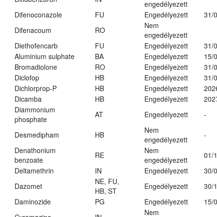
engedélyezett
Difenoconazole
FU
Engedélyezett
31/
Nem
Difenacoum
RO
engedélyezett
Diethofencarb
FU
Engedélyezett
31/
Aluminium sulphate
BA
Engedélyezett
15/
Bromadiolone
RO
Engedélyezett
31/
Diclofop
HB
Engedélyezett
31/
Dichlorprop-P
HB
Engedélyezett
202
Dicamba
HB
Engedélyezett
202
Diammonium
AT
Engedélyezett
-
phosphate
Nem
Desmedipham
HB
-
engedélyezett
Denathonium
Nem
RE
01/
benzoate
engedélyezett
Deltamethrin
IN
Engedélyezett
30/
NE, FU,
Dazomet
Engedélyezett
30/
HB, ST
Daminozide
PG
Engedélyezett
15/
Nem