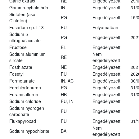
Garlic extract
RE
Engedélyezett
29/
Gamma-cyhalothrin
IN
Engedélyezett
31/
Sintofen (aka
PG
Engedélyezett
15/
Cintofen)
Fusarium sp. L13
FU
Folyamatban
-
Sodium 5-
PG
Engedélyezett
202
nitroguaiacolate
Fructose
EL
Engedélyezett
-
Sodium aluminium
Nem
RE
silicate
engedélyezett
Fosthiazate
NE
Engedélyezett
202
Fosetyl
FU
Engedélyezett
202
Formetanate
IN, AC
Engedélyezett
30/
Forchlorfenuron
PG
Engedélyezett
31/
Foramsulfuron
HB
Engedélyezett
31/
Sodium chloride
FU, IN
Engedélyezett
-
Sodium hydrogen
FU
Engedélyezett
-
carbonate
Fluxapyroxad
FU
Engedélyezett
31/
Nem
Sodium hypochlorite
BA
engedélyezett