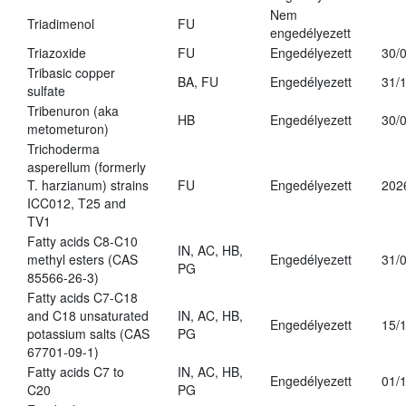
Nem
Triadimenol
FU
engedélyezett
Triazoxide
FU
Engedélyezett
30/
Tribasic copper
BA, FU
Engedélyezett
31/
sulfate
Tribenuron (aka
HB
Engedélyezett
30/
metometuron)
Trichoderma
asperellum (formerly
T. harzianum) strains
FU
Engedélyezett
202
ICC012, T25 and
TV1
Fatty acids C8-C10
IN, AC, HB,
methyl esters (CAS
Engedélyezett
31/
PG
85566-26-3)
Fatty acids C7-C18
and C18 unsaturated
IN, AC, HB,
Engedélyezett
15/
potassium salts (CAS
PG
67701-09-1)
Fatty acids C7 to
IN, AC, HB,
Engedélyezett
01/
C20
PG