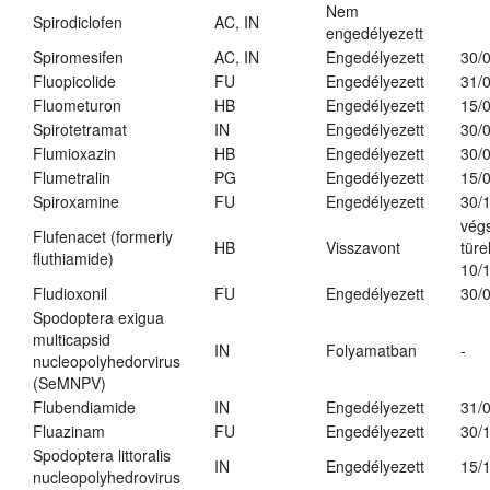
Nem
Spirodiclofen
AC, IN
engedélyezett
Spiromesifen
AC, IN
Engedélyezett
30/
Fluopicolide
FU
Engedélyezett
31/
Fluometuron
HB
Engedélyezett
15/
Spirotetramat
IN
Engedélyezett
30/
Flumioxazin
HB
Engedélyezett
30/
Flumetralin
PG
Engedélyezett
15/
Spiroxamine
FU
Engedélyezett
30/
vég
Flufenacet (formerly
HB
Visszavont
türe
fluthiamide)
10/
Fludioxonil
FU
Engedélyezett
30/
Spodoptera exigua
multicapsid
IN
Folyamatban
-
nucleopolyhedorvirus
(SeMNPV)
Flubendiamide
IN
Engedélyezett
31/
Fluazinam
FU
Engedélyezett
30/
Spodoptera littoralis
IN
Engedélyezett
15/
nucleopolyhedrovirus