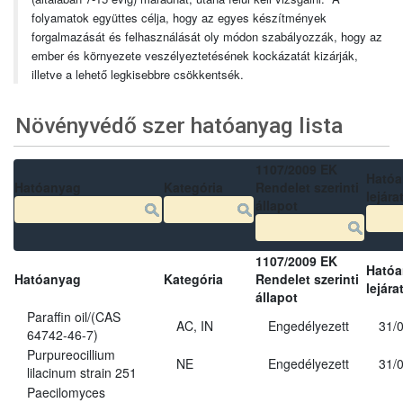
folyamatok együttes célja, hogy az egyes készítmények
forgalmazását és felhasználását oly módon szabályozzák, hogy az
ember és környezete veszélyeztetésének kockázatát kizárják,
illetve a lehető legkisebbre csökkentsék.
Növényvédő szer hatóanyag lista
1107/2009 EK
Ható
Hatóanyag
Kategória
Rendelet szerinti
lejára
állapot
1107/2009 EK
Ható
Hatóanyag
Kategória
Rendelet szerinti
lejára
állapot
Paraffin oil/(CAS
AC, IN
Engedélyezett
31/
64742-46-7)
Purpureocillium
NE
Engedélyezett
31/
lilacinum strain 251
Paecilomyces