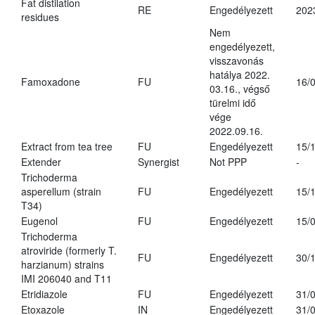
Fat distilation
RE
Engedélyezett
202
residues
Nem
engedélyezett,
visszavonás
hatálya 2022.
Famoxadone
FU
16/
03.16., végső
türelmi idő
vége
2022.09.16.
Extract from tea tree
FU
Engedélyezett
15/
Extender
Synergist
Not PPP
-
Trichoderma
asperellum (strain
FU
Engedélyezett
15/
T34)
Eugenol
FU
Engedélyezett
15/
Trichoderma
atroviride (formerly T.
FU
Engedélyezett
30/
harzianum) strains
IMI 206040 and T11
Etridiazole
FU
Engedélyezett
31/
Etoxazole
IN
Engedélyezett
31/