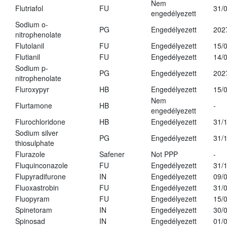
Nem
Flutriafol
FU
31/
engedélyezett
Sodium o-
PG
Engedélyezett
202
nitrophenolate
Flutolanil
FU
Engedélyezett
15/
Flutianil
FU
Engedélyezett
14/
Sodium p-
PG
Engedélyezett
202
nitrophenolate
Fluroxypyr
HB
Engedélyezett
15/
Nem
Flurtamone
HB
-
engedélyezett
Flurochloridone
HB
Engedélyezett
31/
Sodium silver
PG
Engedélyezett
31/
thiosulphate
Flurazole
Safener
Not PPP
-
Fluquinconazole
FU
Engedélyezett
31/
Flupyradifurone
IN
Engedélyezett
09/
Fluoxastrobin
FU
Engedélyezett
31/
Fluopyram
FU
Engedélyezett
15/
Spinetoram
IN
Engedélyezett
30/
Spinosad
IN
Engedélyezett
01/