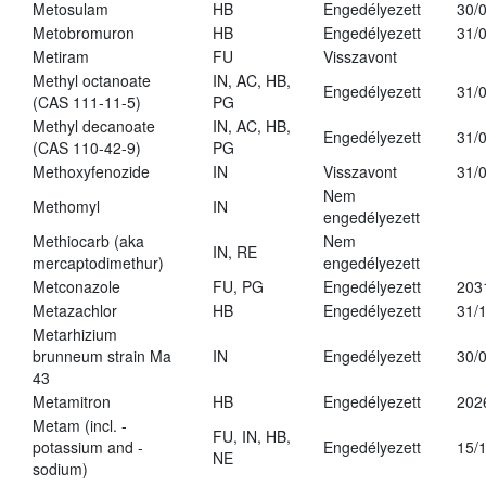
Metosulam
HB
Engedélyezett
30/
Metobromuron
HB
Engedélyezett
31/
Metiram
FU
Visszavont
Methyl octanoate
IN, AC, HB,
Engedélyezett
31/
(CAS 111-11-5)
PG
Methyl decanoate
IN, AC, HB,
Engedélyezett
31/
(CAS 110-42-9)
PG
Methoxyfenozide
IN
Visszavont
31/
Nem
Methomyl
IN
engedélyezett
Methiocarb (aka
Nem
IN, RE
mercaptodimethur)
engedélyezett
Metconazole
FU, PG
Engedélyezett
203
Metazachlor
HB
Engedélyezett
31/
Metarhizium
brunneum strain Ma
IN
Engedélyezett
30/
43
Metamitron
HB
Engedélyezett
202
Metam (incl. -
FU, IN, HB,
potassium and -
Engedélyezett
15/
NE
sodium)