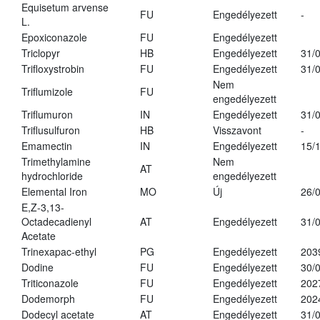
Equisetum arvense
FU
Engedélyezett
-
L.
Epoxiconazole
FU
Engedélyezett
Triclopyr
HB
Engedélyezett
31/
Trifloxystrobin
FU
Engedélyezett
31/
Nem
Triflumizole
FU
engedélyezett
Triflumuron
IN
Engedélyezett
31/
Triflusulfuron
HB
Visszavont
-
Emamectin
IN
Engedélyezett
15/
Trimethylamine
Nem
AT
hydrochloride
engedélyezett
Elemental Iron
MO
Új
26/
E,Z-3,13-
Octadecadienyl
AT
Engedélyezett
31/
Acetate
Trinexapac-ethyl
PG
Engedélyezett
203
Dodine
FU
Engedélyezett
30/
Triticonazole
FU
Engedélyezett
202
Dodemorph
FU
Engedélyezett
202
Dodecyl acetate
AT
Engedélyezett
31/