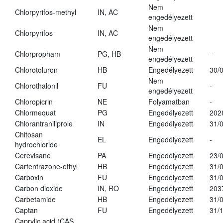
Nem
Chlorpyrifos-methyl
IN, AC
engedélyezett
Nem
Chlorpyrifos
IN, AC
engedélyezett
Nem
Chlorpropham
PG, HB
-
engedélyezett
Chlorotoluron
HB
Engedélyezett
30/
Nem
Chlorothalonil
FU
-
engedélyezett
Chloropicrin
NE
Folyamatban
-
Chlormequat
PG
Engedélyezett
202
Chlorantraniliprole
IN
Engedélyezett
31/
Chitosan
EL
Engedélyezett
-
hydrochloride
Cerevisane
PA
Engedélyezett
23/
Carfentrazone-ethyl
HB
Engedélyezett
31/
Carboxin
FU
Engedélyezett
31/
Carbon dioxide
IN, RO
Engedélyezett
203
Carbetamide
HB
Engedélyezett
31/
Captan
FU
Engedélyezett
31/
Caprylic acid (CAS