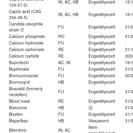
IN, AC, HB
Engedélyezett
15/
124-07-2)
Capric acid (CAS
IN, AC, HB
Engedélyezett
15/
334-48-5)
Candida oleophila
FU
Engedélyezett
31/
strain O
Calcium phosphide
RO
Engedélyezett
31/
Calcium hydroxide
FU
Engedélyezett
-
Calcium carbonate
RE
Engedélyezett
31/
Calcium carbide
RE
Engedélyezett
202
Buprofezin
AC, IN
Engedélyezett
15/
Bupirimate
FU
Engedélyezett
31/
Bromuconazole
FU
Engedélyezett
30/
Bromoxynil
HB
Engedélyezett
Boscalid (formerly
FU
Engedélyezett
31/
nicobifen)
Blood meal
RE
Engedélyezett
31/
Bixlozone
HB
Új
21/
Bixafen
FU
Engedélyezett
31/
Bispyribac
HB
Visszavont
31/
Nem
Bifenthrin
IN, AC