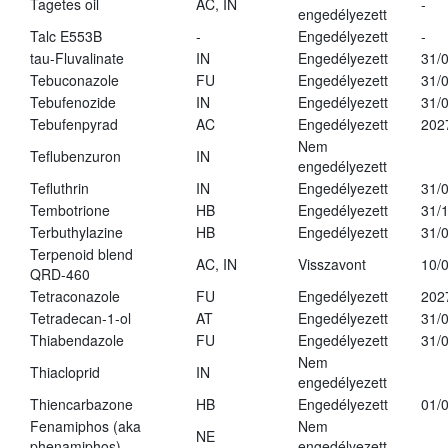
Tagetes oil
AC, IN
-
engedélyezett
Talc E553B
-
Engedélyezett
-
tau-Fluvalinate
IN
Engedélyezett
31/
Tebuconazole
FU
Engedélyezett
31/
Tebufenozide
IN
Engedélyezett
31/
Tebufenpyrad
AC
Engedélyezett
202
Nem
Teflubenzuron
IN
engedélyezett
Tefluthrin
IN
Engedélyezett
31/
Tembotrione
HB
Engedélyezett
31/
Terbuthylazine
HB
Engedélyezett
31/
Terpenoid blend
AC, IN
Visszavont
10/
QRD-460
Tetraconazole
FU
Engedélyezett
202
Tetradecan-1-ol
AT
Engedélyezett
31/
Thiabendazole
FU
Engedélyezett
31/
Nem
Thiacloprid
IN
engedélyezett
Thiencarbazone
HB
Engedélyezett
01/
Fenamiphos (aka
Nem
NE
phenamiphos)
engedélyezett