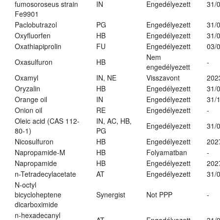
fumosoroseus strain
IN
Engedélyezett
31/
Fe9901
Paclobutrazol
PG
Engedélyezett
31/
Oxyfluorfen
HB
Engedélyezett
31/
Oxathiapiprolin
FU
Engedélyezett
03/
Nem
Oxasulfuron
HB
-
engedélyezett
Oxamyl
IN, NE
Visszavont
202
Oryzalin
HB
Engedélyezett
31/
Orange oil
IN
Engedélyezett
31/
Onion oil
RE
Engedélyezett
-
Oleic acid (CAS 112-
IN, AC, HB,
Engedélyezett
31/
80-1)
PG
Nicosulfuron
HB
Engedélyezett
202
Napropamide-M
HB
Folyamatban
-
Napropamide
HB
Engedélyezett
202
n-Tetradecylacetate
AT
Engedélyezett
31/
N-octyl
bicycloheptene
Synergist
Not PPP
-
dicarboximide
n-hexadecanyl