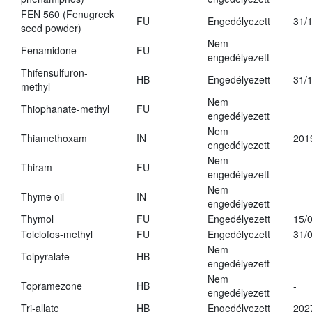
FEN 560 (Fenugreek
FU
Engedélyezett
31/
seed powder)
Nem
Fenamidone
FU
-
engedélyezett
Thifensulfuron-
HB
Engedélyezett
31/
methyl
Nem
Thiophanate-methyl
FU
engedélyezett
Nem
Thiamethoxam
IN
201
engedélyezett
Nem
Thiram
FU
-
engedélyezett
Nem
Thyme oil
IN
-
engedélyezett
Thymol
FU
Engedélyezett
15/
Tolclofos-methyl
FU
Engedélyezett
31/
Nem
Tolpyralate
HB
-
engedélyezett
Nem
Topramezone
HB
-
engedélyezett
Tri-allate
HB
Engedélyezett
202