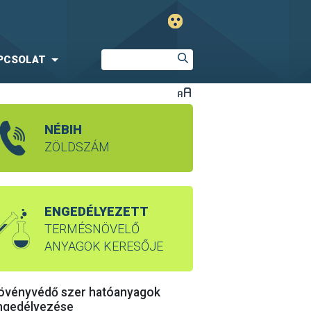
PCSOLAT
NÉBIH
ZÖLDSZÁM
ENGEDÉLYEZETT
TERMÉSNÖVELŐ
ANYAGOK KERESŐJE
övényvédő szer hatóanyagok
ngedélyezése