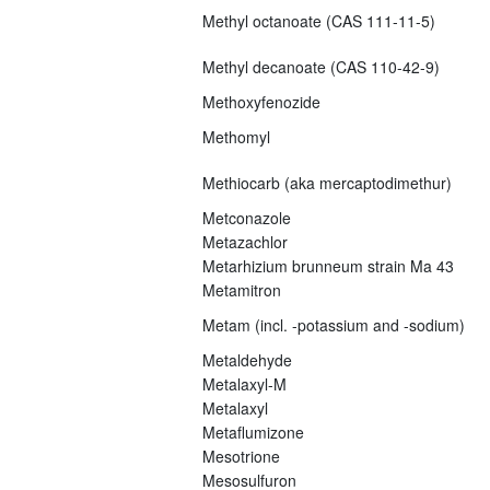
Methyl octanoate (CAS 111-11-5)
Methyl decanoate (CAS 110-42-9)
Methoxyfenozide
Methomyl
Methiocarb (aka mercaptodimethur)
Metconazole
Metazachlor
Metarhizium brunneum strain Ma 43
Metamitron
Metam (incl. -potassium and -sodium)
Metaldehyde
Metalaxyl-M
Metalaxyl
Metaflumizone
Mesotrione
Mesosulfuron