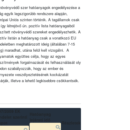
növényvédő szer hatóanyagok engedélyezése a
lág egyik legszigorúbb rendszere alapján,
rópai Uniós szinten történik. A tagállamok csak
 így létrejövő ún. pozitív lista hatóanyagaiból
szített növényvédő szereket engedélyezhetik. A
zitív listán a hatóanyag csak a vonatkozó EU
ndeletben meghatározott ideig (általában 7-15
ig) maradhat, utána felül kell vizsgálni. A
lyamatok együttes célja, hogy az egyes
szítmények forgalmazását és felhasználását oly
don szabályozzák, hogy az ember és
rnyezete veszélyeztetésének kockázatát
zárják, illetve a lehető legkisebbre csökkentsék.
07/2009 EK
Hatóanyag
delet szerinti
lejárati idő
apot
Részletek