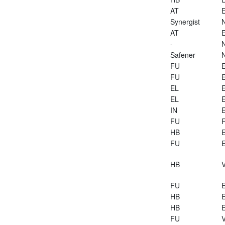
AT
E
Synergist
AT
E
-
Safener
FU
E
FU
E
EL
E
EL
E
IN
E
FU
HB
E
FU
E
HB
V
FU
E
HB
E
HB
E
FU
V