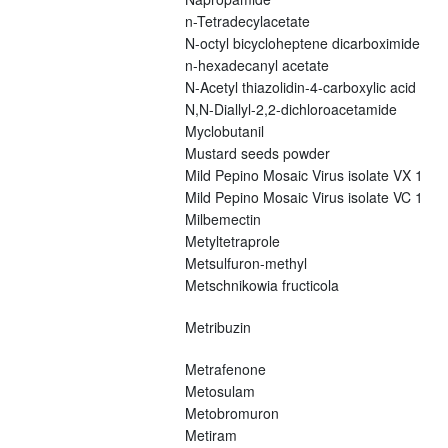
n-Tetradecylacetate
N-octyl bicycloheptene dicarboximide
n-hexadecanyl acetate
N-Acetyl thiazolidin-4-carboxylic acid
N,N-Diallyl-2,2-dichloroacetamide
Myclobutanil
Mustard seeds powder
Mild Pepino Mosaic Virus isolate VX 1
Mild Pepino Mosaic Virus isolate VC 1
Milbemectin
Metyltetraprole
Metsulfuron-methyl
Metschnikowia fructicola
Metribuzin
Metrafenone
Metosulam
Metobromuron
Metiram