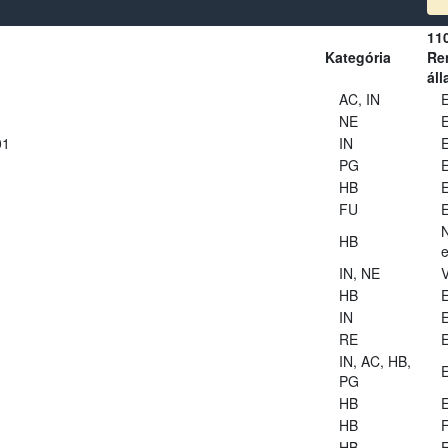
11
Kategória
Ren
áll
AC, IN
E
NE
E
01
IN
E
PG
E
HB
E
FU
E
HB
e
IN, NE
V
HB
E
IN
E
RE
E
IN, AC, HB,
E
PG
HB
E
HB
HB
E