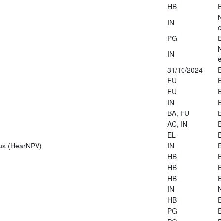
HB
E
IN
e
PG
E
IN
e
31/10/2024
E
FU
E
FU
E
IN
E
BA, FU
E
AC, IN
E
EL
E
rus (HearNPV)
IN
E
HB
E
HB
E
HB
E
IN
HB
E
PG
E