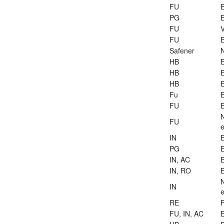
FU
E
PG
E
FU
V
FU
E
Safener
HB
E
HB
E
HB
E
Fu
E
FU
E
FU
e
IN
E
PG
E
IN, AC
E
IN, RO
E
IN
e
RE
FU, IN, AC
E