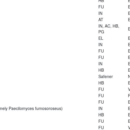
HB
E
FU
E
IN
E
AT
E
IN, AC, HB,
E
PG
EL
E
IN
E
FU
E
FU
E
IN
E
HB
E
Safener
HB
E
FU
V
FU
FU
E
rmely Paecilomyces fumosoroseus)
IN
E
HB
E
FU
E
FU
V