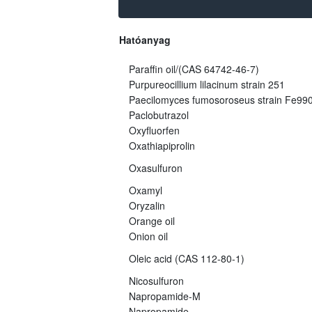
Hatóanyag
Paraffin oil/(CAS 64742-46-7)
Purpureocillium lilacinum strain 251
Paecilomyces fumosoroseus strain Fe99
Paclobutrazol
Oxyfluorfen
Oxathiapiprolin
Oxasulfuron
Oxamyl
Oryzalin
Orange oil
Onion oil
Oleic acid (CAS 112-80-1)
Nicosulfuron
Napropamide-M
Napropamide