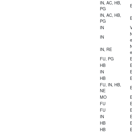
IN, AC, HB,
E
PG
IN, AC, HB,
E
PG
IN
V
IN
e
IN, RE
e
FU, PG
E
HB
E
IN
E
HB
E
FU, IN, HB,
E
NE
MO
E
FU
E
FU
E
IN
E
HB
E
HB
E