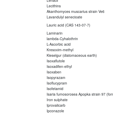
Lenacil
Lecithins
Akanthomyces muscarius strain Ve6
Lavandulyl senecioate
Lauric acid (CAS 143-07-7)
Laminarin
lambda-Cyhalothrin
L-Ascorbic acid
Kresoxim-methyl
Kieselgur (diatomaceous earth)
Isoxaflutole
Isoxadifen-ethyl
Isoxaben
Isopyrazam
Isoflucypram
Isofetamid
Isaria fumosorosea Apopka strain 97 (fo
Iron sulphate
Iprovalicarb
Ipconazole