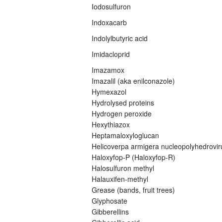
Iodosulfuron
Indoxacarb
Indolylbutyric acid
Imidacloprid
Imazamox
Imazalil (aka enilconazole)
Hymexazol
Hydrolysed proteins
Hydrogen peroxide
Hexythiazox
Heptamaloxyloglucan
Helicoverpa armigera nucleopolyhedrovi
Haloxyfop-P (Haloxyfop-R)
Halosulfuron methyl
Halauxifen-methyl
Grease (bands, fruit trees)
Glyphosate
Gibberellins