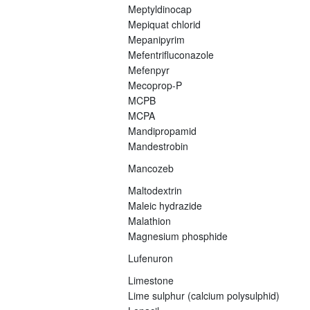
Meptyldinocap
Mepiquat chlorid
Mepanipyrim
Mefentrifluconazole
Mefenpyr
Mecoprop-P
MCPB
MCPA
Mandipropamid
Mandestrobin
Mancozeb
Maltodextrin
Maleic hydrazide
Malathion
Magnesium phosphide
Lufenuron
Limestone
Lime sulphur (calcium polysulphid)