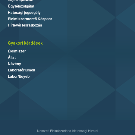
Ügyfélszolgálat
Hatósági jogsegély
Élelmiszermentő Központ
Hírlevél feliratkozás
Gyakori kérdések
Élelmiszer
Állat
Növény
Laboratóriumok
Labor/Egyéb
Nemzeti Élelmiszerlánc-biztonsági Hivatal