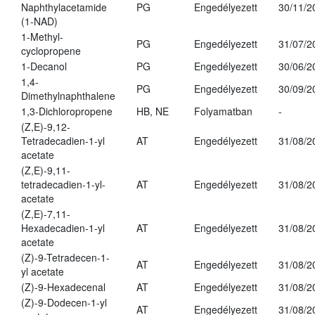
Naphthylacetamide
PG
Engedélyezett
30/11/2
(1-NAD)
1-Methyl-
PG
Engedélyezett
31/07/2
cyclopropene
1-Decanol
PG
Engedélyezett
30/06/2
1,4-
PG
Engedélyezett
30/09/2
Dimethylnaphthalene
1,3-Dichloropropene
HB, NE
Folyamatban
-
(Z,E)-9,12-
Tetradecadien-1-yl
AT
Engedélyezett
31/08/2
acetate
(Z,E)-9,11-
tetradecadien-1-yl-
AT
Engedélyezett
31/08/2
acetate
(Z,E)-7,11-
Hexadecadien-1-yl
AT
Engedélyezett
31/08/2
acetate
(Z)-9-Tetradecen-1-
AT
Engedélyezett
31/08/2
yl acetate
(Z)-9-Hexadecenal
AT
Engedélyezett
31/08/2
(Z)-9-Dodecen-1-yl
AT
Engedélyezett
31/08/2