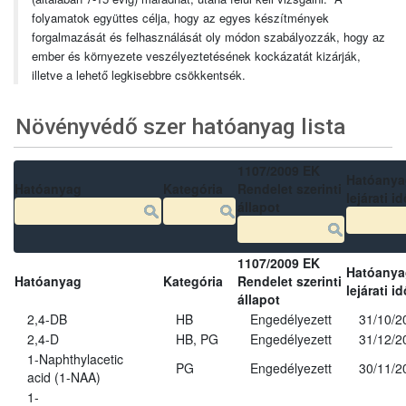
folyamatok együttes célja, hogy az egyes készítmények
forgalmazását és felhasználását oly módon szabályozzák, hogy az
ember és környezete veszélyeztetésének kockázatát kizárják,
illetve a lehető legkisebbre csökkentsék.
Növényvédő szer hatóanyag lista
1107/2009 EK
Hatóanya
Hatóanyag
Kategória
Rendelet szerinti
lejárati id
állapot
1107/2009 EK
Hatóanya
Hatóanyag
Kategória
Rendelet szerinti
lejárati id
állapot
2,4-DB
HB
Engedélyezett
31/10/2
2,4-D
HB, PG
Engedélyezett
31/12/2
1-Naphthylacetic
PG
Engedélyezett
30/11/2
acid (1-NAA)
1-