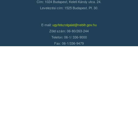
Cím: 1024 Budapest, Keleti Károly utca. 24.
Levelezési cím: 1525 Budapest. Pf. 30.
E-mail:
ugyfelszolgalat@nebih.gov.hu
Zöld szám: 06-80/263-244
Telefon: 06-1/ 336-9000
Fax: 06-1/336-9479