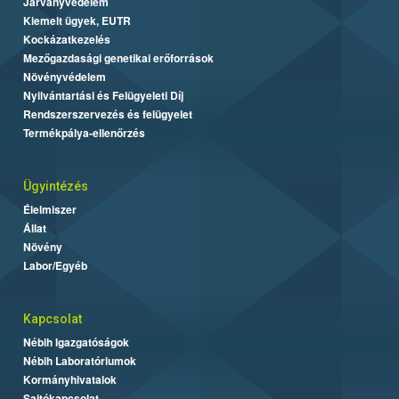
Járványvédelem
Kiemelt ügyek, EUTR
Kockázatkezelés
Mezőgazdasági genetikai erőforrások
Növényvédelem
Nyilvántartási és Felügyeleti Díj
Rendszerszervezés és felügyelet
Termékpálya-ellenőrzés
Ügyintézés
Élelmiszer
Állat
Növény
Labor/Egyéb
Kapcsolat
Nébih Igazgatóságok
Nébih Laboratóriumok
Kormányhivatalok
Sajtókapcsolat