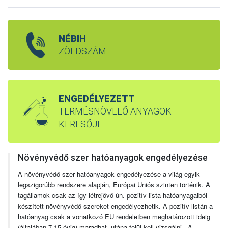
NÉBIH
ZÖLDSZÁM
ENGEDÉLYEZETT
TERMÉSNÖVELŐ ANYAGOK
KERESŐJE
Növényvédő szer hatóanyagok engedélyezése
A növényvédő szer hatóanyagok engedélyezése a világ egyik
legszigorúbb rendszere alapján, Európai Uniós szinten történik. A
tagállamok csak az így létrejövő ún. pozitív lista hatóanyagaiból
készített növényvédő szereket engedélyezhetik. A pozitív listán a
hatóanyag csak a vonatkozó EU rendeletben meghatározott ideig
(általában 7-15 évig) maradhat, utána felül kell vizsgálni. A