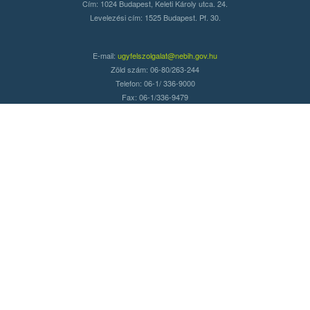
Cím: 1024 Budapest, Keleti Károly utca. 24.
Levelezési cím: 1525 Budapest. Pf. 30.
E-mail:
ugyfelszolgalat@nebih.gov.hu
Zöld szám: 06-80/263-244
Telefon: 06-1/ 336-9000
Fax: 06-1/336-9479