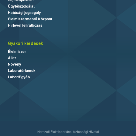
Ügyfélszolgálat
Hatósági jogsegély
Élelmiszermentő Központ
Hírlevél feliratkozás
Gyakori kérdések
Élelmiszer
Állat
Növény
Laboratóriumok
Labor/Egyéb
Nemzeti Élelmiszerlánc-biztonsági Hivatal