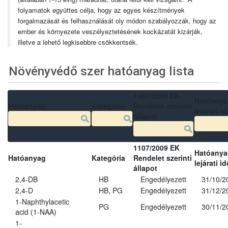
folyamatok együttes célja, hogy az egyes készítmények
forgalmazását és felhasználását oly módon szabályozzák, hogy az
ember és környezete veszélyeztetésének kockázatát kizárják,
illetve a lehető legkisebbre csökkentsék.
Növényvédő szer hatóanyag lista
1107/2009 EK
Hatóanya
Hatóanyag
Kategória
Rendelet szerinti
lejárati id
állapot
1107/2009 EK
Hatóanya
Hatóanyag
Kategória
Rendelet szerinti
lejárati id
állapot
2,4-DB
HB
Engedélyezett
31/10/2
2,4-D
HB, PG
Engedélyezett
31/12/2
1-Naphthylacetic
PG
Engedélyezett
30/11/2
acid (1-NAA)
1-