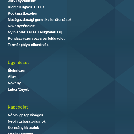
Járványvédelem
Kiemelt ügyek, EUTR
Kockázatkezelés
Mezőgazdasági genetikai erőforrások
Növényvédelem
Nyilvántartási és Felügyeleti Díj
Rendszerszervezés és felügyelet
Termékpálya-ellenőrzés
Ügyintézés
Élelmiszer
Állat
Növény
Labor/Egyéb
Kapcsolat
Nébih Igazgatóságok
Nébih Laboratóriumok
Kormányhivatalok
Sajtókapcsolat