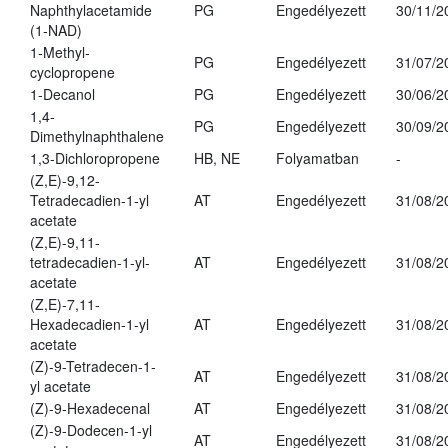
Naphthylacetamide
PG
Engedélyezett
30/11/2
(1-NAD)
1-Methyl-
PG
Engedélyezett
31/07/2
cyclopropene
1-Decanol
PG
Engedélyezett
30/06/2
1,4-
PG
Engedélyezett
30/09/2
Dimethylnaphthalene
1,3-Dichloropropene
HB, NE
Folyamatban
-
(Z,E)-9,12-
Tetradecadien-1-yl
AT
Engedélyezett
31/08/2
acetate
(Z,E)-9,11-
tetradecadien-1-yl-
AT
Engedélyezett
31/08/2
acetate
(Z,E)-7,11-
Hexadecadien-1-yl
AT
Engedélyezett
31/08/2
acetate
(Z)-9-Tetradecen-1-
AT
Engedélyezett
31/08/2
yl acetate
(Z)-9-Hexadecenal
AT
Engedélyezett
31/08/2
(Z)-9-Dodecen-1-yl
AT
Engedélyezett
31/08/2