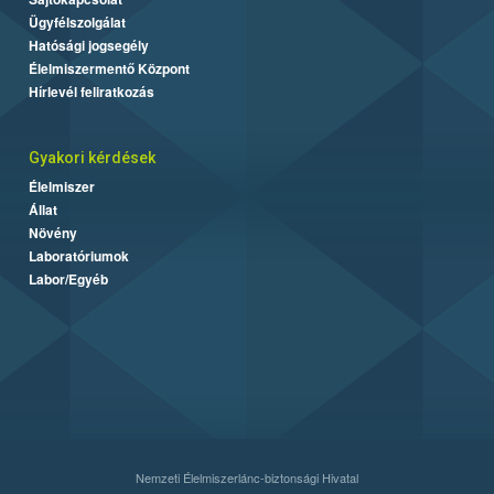
Ügyfélszolgálat
Hatósági jogsegély
Élelmiszermentő Központ
Hírlevél feliratkozás
Gyakori kérdések
Élelmiszer
Állat
Növény
Laboratóriumok
Labor/Egyéb
Nemzeti Élelmiszerlánc-biztonsági Hivatal