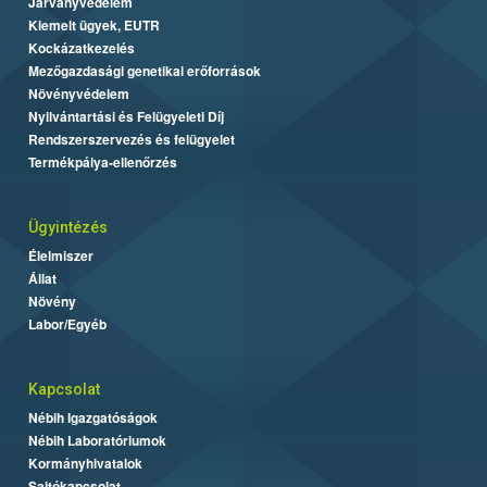
Járványvédelem
Kiemelt ügyek, EUTR
Kockázatkezelés
Mezőgazdasági genetikai erőforrások
Növényvédelem
Nyilvántartási és Felügyeleti Díj
Rendszerszervezés és felügyelet
Termékpálya-ellenőrzés
Ügyintézés
Élelmiszer
Állat
Növény
Labor/Egyéb
Kapcsolat
Nébih Igazgatóságok
Nébih Laboratóriumok
Kormányhivatalok
Sajtókapcsolat