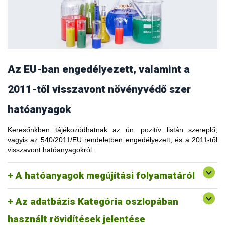
A hatóanyagok megújítási folyamata a lejárati idejük szerint,
AC - Acaricide (atkaölő)
előre meghatározott módon történik. Az egyes hatóanyagok
AL - Algicide (algaölő)
megújítási folyamata elhúzódhat, ekkor a Bizottság
AT - Attractant (vonzó (csalogató) hatású (attraktáns))
adminisztratív módon meghosszabbíthatja a hatóanyagok
BA - Bactericide (baktériumölő)
érvényességét a megújítási folyamat sikeres befejezése
DE - Desiccant (állományszárító)
érdekében.
EL - Elicitor (védekezési reakciót előidéző anyag)
FU - Fungicide (gombaölő)
Amennyiben a hatóanyagok a megújítási folyamat során nem
Az EU-ban engedélyezett, valamint a
HB - Herbicide (gyomirtó)
felelnek meg az adott követelményeknek, vagy a hatóanyag
IN - Insecticide (rovarölő)
megújítását a tulajdonos nem kérelmezte, a hatóanyagot
2011-től visszavont növényvédő szer
MO - Molluscicide (puhatestűirtó)
vissza kell vonni. A visszavonásra kerülő hatóanyagok
NE - Nematicide (fonálféregölő)
kereskedelmi forgalmazására és felhasználására türelmi időt
hatóanyagok
OT - Other treatment (egyéb kezelés)
állapít meg a Bizottság.
PA - Plant activator (növényi aktivátor)
Keresőnkben tájékozódhatnak az ún. pozitív listán szereplő,
A hatóanyagokkal kapcsolatban történő változásokról minden
PG - Plant growth regulator Pruning (növényi
vagyis az 540/2011/EU rendeletben engedélyezett, és a 2011-től
esetben a Növényekkel, Állatokkal, Élelmiszerrel és
növekedésszabályozó)
visszavont hatóanyagokról.
Takarmánnyal foglalkozó Állandó Bizottság, Növényvédőszer-
Pruning (sebkezelő)
engedélyezési Jogszabályalkotó Szekció (SCOPAFF) dönt,
RE - Repellant (riasztó, repellens)
amelyben minden tagállam szavazati joggal vesz részt.
RO – Rodenticide Safener (rágcsálóírtó)
A hatóanyagok megújítási folyamatáról
Safener (védőanyag (antidotum), szelektivitást segítő anyag)
ST - Soil treatment Synergist (talajkezelő)
Az adatbázis Kategória oszlopában
Synergist (kölcsönhatásfokozó)
VI - Virus inoculation (vírusoltó)
használt rövidítések jelentése