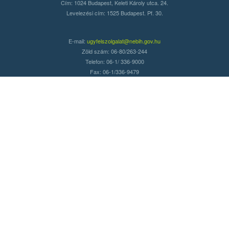
Cím: 1024 Budapest, Keleti Károly utca. 24.
Levelezési cím: 1525 Budapest. Pf. 30.
E-mail:
ugyfelszolgalat@nebih.gov.hu
Zöld szám: 06-80/263-244
Telefon: 06-1/ 336-9000
Fax: 06-1/336-9479