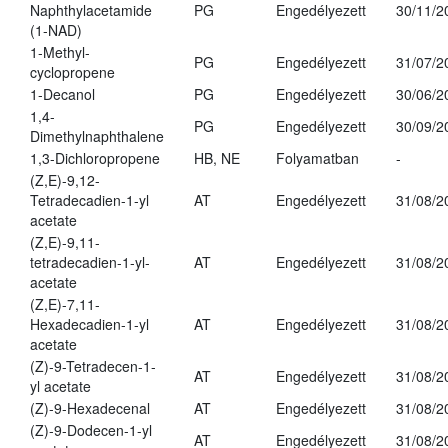
Naphthylacetamide
PG
Engedélyezett
30/11/2
(1-NAD)
1-Methyl-
PG
Engedélyezett
31/07/2
cyclopropene
1-Decanol
PG
Engedélyezett
30/06/2
1,4-
PG
Engedélyezett
30/09/2
Dimethylnaphthalene
1,3-Dichloropropene
HB, NE
Folyamatban
-
(Z,E)-9,12-
Tetradecadien-1-yl
AT
Engedélyezett
31/08/2
acetate
(Z,E)-9,11-
tetradecadien-1-yl-
AT
Engedélyezett
31/08/2
acetate
(Z,E)-7,11-
Hexadecadien-1-yl
AT
Engedélyezett
31/08/2
acetate
(Z)-9-Tetradecen-1-
AT
Engedélyezett
31/08/2
yl acetate
(Z)-9-Hexadecenal
AT
Engedélyezett
31/08/2
(Z)-9-Dodecen-1-yl
AT
Engedélyezett
31/08/2