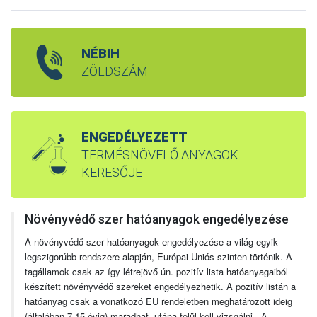
NÉBIH
ZÖLDSZÁM
ENGEDÉLYEZETT
TERMÉSNÖVELŐ ANYAGOK
KERESŐJE
Növényvédő szer hatóanyagok engedélyezése
A növényvédő szer hatóanyagok engedélyezése a világ egyik
legszigorúbb rendszere alapján, Európai Uniós szinten történik. A
tagállamok csak az így létrejövő ún. pozitív lista hatóanyagaiból
készített növényvédő szereket engedélyezhetik. A pozitív listán a
hatóanyag csak a vonatkozó EU rendeletben meghatározott ideig
(általában 7-15 évig) maradhat, utána felül kell vizsgálni. A