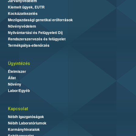
Járványvédelem
Kiemelt ügyek, EUTR
Kockázatkezelés
Mezőgazdasági genetikai erőforrások
Növényvédelem
Nyilvántartási és Felügyeleti Díj
Rendszerszervezés és felügyelet
Termékpálya-ellenőrzés
Ügyintézés
Élelmiszer
Állat
Növény
Labor/Egyéb
Kapcsolat
Nébih Igazgatóságok
Nébih Laboratóriumok
Kormányhivatalok
Sajtókapcsolat