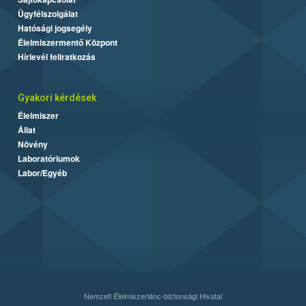
Ügyfélszolgálat
Hatósági jogsegély
Élelmiszermentő Központ
Hírlevél feliratkozás
Gyakori kérdések
Élelmiszer
Állat
Növény
Laboratóriumok
Labor/Egyéb
Nemzeti Élelmiszerlánc-biztonsági Hivatal