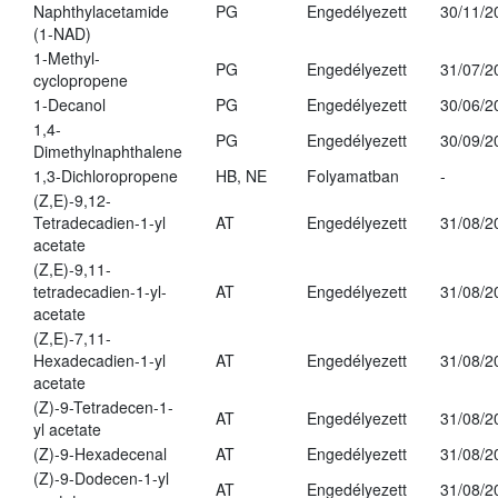
Naphthylacetamide
PG
Engedélyezett
30/11/2
(1-NAD)
1-Methyl-
PG
Engedélyezett
31/07/2
cyclopropene
1-Decanol
PG
Engedélyezett
30/06/2
1,4-
PG
Engedélyezett
30/09/2
Dimethylnaphthalene
1,3-Dichloropropene
HB, NE
Folyamatban
-
(Z,E)-9,12-
Tetradecadien-1-yl
AT
Engedélyezett
31/08/2
acetate
(Z,E)-9,11-
tetradecadien-1-yl-
AT
Engedélyezett
31/08/2
acetate
(Z,E)-7,11-
Hexadecadien-1-yl
AT
Engedélyezett
31/08/2
acetate
(Z)-9-Tetradecen-1-
AT
Engedélyezett
31/08/2
yl acetate
(Z)-9-Hexadecenal
AT
Engedélyezett
31/08/2
(Z)-9-Dodecen-1-yl
AT
Engedélyezett
31/08/2