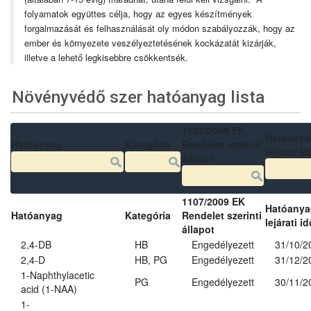
folyamatok együttes célja, hogy az egyes készítmények
forgalmazását és felhasználását oly módon szabályozzák, hogy az
ember és környezete veszélyeztetésének kockázatát kizárják,
illetve a lehető legkisebbre csökkentsék.
Növényvédő szer hatóanyag lista
1107/2009 EK
Hatóanya
Hatóanyag
Kategória
Rendelet szerinti
lejárati id
állapot
1107/2009 EK
Hatóanya
Hatóanyag
Kategória
Rendelet szerinti
lejárati id
állapot
2,4-DB
HB
Engedélyezett
31/10/2
2,4-D
HB, PG
Engedélyezett
31/12/2
1-Naphthylacetic
PG
Engedélyezett
30/11/2
acid (1-NAA)
1-