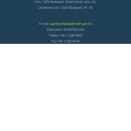
Cím: 1024 Budapest, Keleti Károly utca. 24.
Levelezési cím: 1525 Budapest. Pf. 30.
E-mail:
ugyfelszolgalat@nebih.gov.hu
Zöld szám: 06-80/263-244
Telefon: 06-1/ 336-9000
Fax: 06-1/336-9479