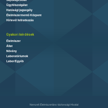
Ügyfélszolgálat
Hatósági jogsegély
Élelmiszermentő Központ
Hírlevél feliratkozás
Gyakori kérdések
Élelmiszer
Állat
Növény
Laboratóriumok
Labor/Egyéb
Nemzeti Élelmiszerlánc-biztonsági Hivatal