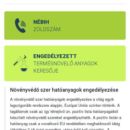
NÉBIH
ZÖLDSZÁM
ENGEDÉLYEZETT
TERMÉSNÖVELŐ ANYAGOK
KERESŐJE
Növényvédő szer hatóanyagok engedélyezése
A növényvédő szer hatóanyagok engedélyezése a világ egyik
legszigorúbb rendszere alapján, Európai Uniós szinten történik. A
tagállamok csak az így létrejövő ún. pozitív lista hatóanyagaiból
készített növényvédő szereket engedélyezhetik. A pozitív listán a
hatóanyag csak a vonatkozó EU rendeletben meghatározott ideig
(általában 7-15 évig) maradhat, utána felül kell vizsgálni. A