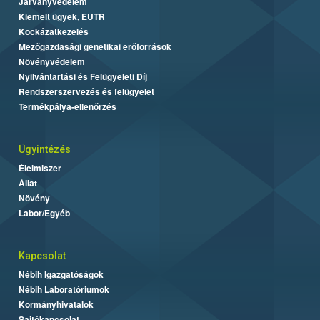
Járványvédelem
Kiemelt ügyek, EUTR
Kockázatkezelés
Mezőgazdasági genetikai erőforrások
Növényvédelem
Nyilvántartási és Felügyeleti Díj
Rendszerszervezés és felügyelet
Termékpálya-ellenőrzés
Ügyintézés
Élelmiszer
Állat
Növény
Labor/Egyéb
Kapcsolat
Nébih Igazgatóságok
Nébih Laboratóriumok
Kormányhivatalok
Sajtókapcsolat