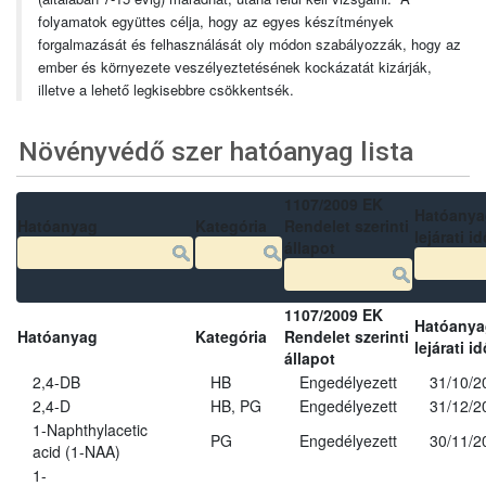
folyamatok együttes célja, hogy az egyes készítmények
forgalmazását és felhasználását oly módon szabályozzák, hogy az
ember és környezete veszélyeztetésének kockázatát kizárják,
illetve a lehető legkisebbre csökkentsék.
Növényvédő szer hatóanyag lista
1107/2009 EK
Hatóanya
Hatóanyag
Kategória
Rendelet szerinti
lejárati id
állapot
1107/2009 EK
Hatóanya
Hatóanyag
Kategória
Rendelet szerinti
lejárati id
állapot
2,4-DB
HB
Engedélyezett
31/10/2
2,4-D
HB, PG
Engedélyezett
31/12/2
1-Naphthylacetic
PG
Engedélyezett
30/11/2
acid (1-NAA)
1-