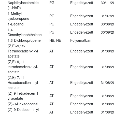
Naphthylacetamide
PG
Engedélyezett
30/11/2
(1-NAD)
1-Methyl-
PG
Engedélyezett
31/07/2
cyclopropene
1-Decanol
PG
Engedélyezett
30/06/2
1,4-
PG
Engedélyezett
30/09/2
Dimethylnaphthalene
1,3-Dichloropropene
HB, NE
Folyamatban
-
(Z,E)-9,12-
Tetradecadien-1-yl
AT
Engedélyezett
31/08/2
acetate
(Z,E)-9,11-
tetradecadien-1-yl-
AT
Engedélyezett
31/08/2
acetate
(Z,E)-7,11-
Hexadecadien-1-yl
AT
Engedélyezett
31/08/2
acetate
(Z)-9-Tetradecen-1-
AT
Engedélyezett
31/08/2
yl acetate
(Z)-9-Hexadecenal
AT
Engedélyezett
31/08/2
(Z)-9-Dodecen-1-yl
AT
Engedélyezett
31/08/2