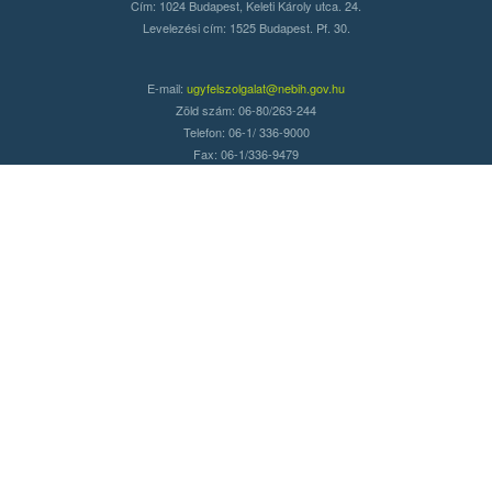
Cím: 1024 Budapest, Keleti Károly utca. 24.
Levelezési cím: 1525 Budapest. Pf. 30.
E-mail:
ugyfelszolgalat@nebih.gov.hu
Zöld szám: 06-80/263-244
Telefon: 06-1/ 336-9000
Fax: 06-1/336-9479