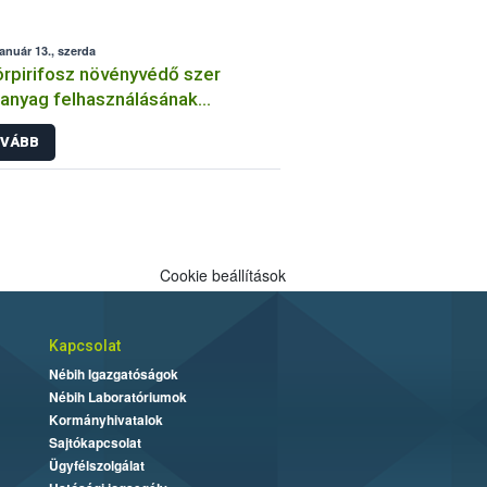
január 13., szerda
órpirifosz növényvédő szer
anyag felhasználásának
átozása
VÁBB
Cookie beállítások
Kapcsolat
Nébih Igazgatóságok
Nébih Laboratóriumok
Kormányhivatalok
Sajtókapcsolat
Ügyfélszolgálat