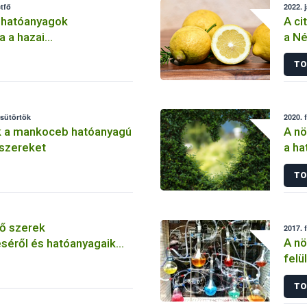
tfő
2022. 
 hatóanyagok
A ci
a a hazai
a Né
lemben
TO
csütörtök
2020. 
k a mankoceb hatóanyagú
A nö
szereket
a ha
szer
TO
ő szerek
2017. 
A nö
séről és hatóanyagaik
felü
TO