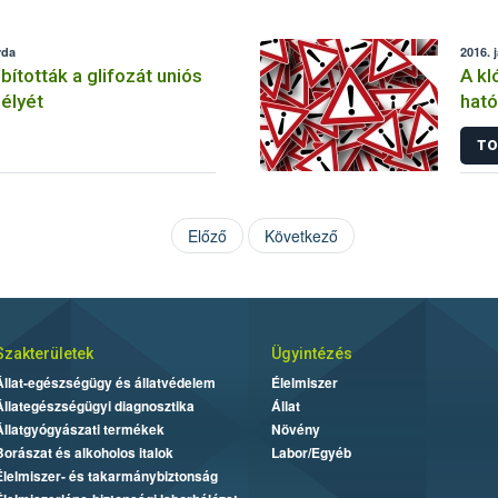
rda
2016. 
tották a glifozát uniós
A kl
élyét
ható
korl
TO
Előző
Következő
Szakterületek
Ügyintézés
Állat-egészségügy és állatvédelem
Élelmiszer
Állategészségügyi diagnosztika
Állat
Állatgyógyászati termékek
Növény
Borászat és alkoholos italok
Labor/Egyéb
Élelmiszer- és takarmánybiztonság