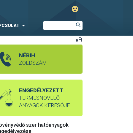
PCSOLAT
NÉBIH
ZÖLDSZÁM
ENGEDÉLYEZETT
TERMÉSNÖVELŐ
ANYAGOK KERESŐJE
övényvédő szer hatóanyagok
ngedélyezése