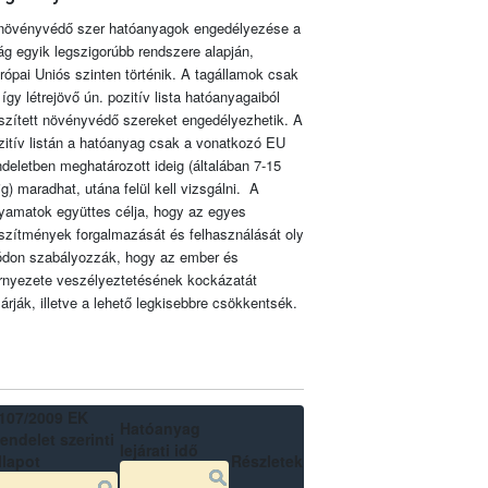
növényvédő szer hatóanyagok engedélyezése a
lág egyik legszigorúbb rendszere alapján,
rópai Uniós szinten történik. A tagállamok csak
 így létrejövő ún. pozitív lista hatóanyagaiból
szített növényvédő szereket engedélyezhetik. A
zitív listán a hatóanyag csak a vonatkozó EU
ndeletben meghatározott ideig (általában 7-15
ig) maradhat, utána felül kell vizsgálni. A
lyamatok együttes célja, hogy az egyes
szítmények forgalmazását és felhasználását oly
don szabályozzák, hogy az ember és
rnyezete veszélyeztetésének kockázatát
zárják, illetve a lehető legkisebbre csökkentsék.
107/2009 EK
Hatóanyag
endelet szerinti
lejárati idő
llapot
Részletek