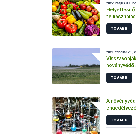
2022. május 30., hé
Helyettesítő
felhasználás
növényvéde
TOVÁBB
2021. február 25., 
Visszavonjá
növényvédő 
TOVÁBB
A növényvéd
engedélyezé
vizsgálatáról
TOVÁBB