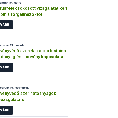
január 10., hétfő
trusfélék fokozott vizsgálatát kéri
bih a forgalmazóktól
VÁBB
február 19., szerda
vényvédő szerek csoportosítása
tóanyag és a növény kapcsolata
int
VÁBB
február 16., csütörtök
vényvédő szer hatóanyagok
lvizsgálatáról
VÁBB