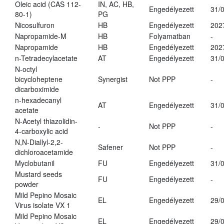
Oleic acid (CAS 112-
IN, AC, HB,
Engedélyezett
31/
80-1)
PG
Nicosulfuron
HB
Engedélyezett
202
Napropamide-M
HB
Folyamatban
-
Napropamide
HB
Engedélyezett
202
n-Tetradecylacetate
AT
Engedélyezett
31/
N-octyl
bicycloheptene
Synergist
Not PPP
-
dicarboximide
n-hexadecanyl
AT
Engedélyezett
31/
acetate
N-Acetyl thiazolidin-
-
Not PPP
-
4-carboxylic acid
N,N-Diallyl-2,2-
Safener
Not PPP
-
dichloroacetamide
Myclobutanil
FU
Engedélyezett
31/
Mustard seeds
FU
Engedélyezett
-
powder
Mild Pepino Mosaic
EL
Engedélyezett
29/
Virus isolate VX 1
Mild Pepino Mosaic
EL
Engedélyezett
29/