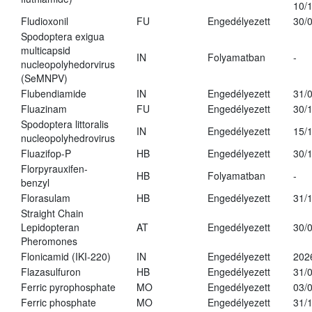
10/
Fludioxonil
FU
Engedélyezett
30/
Spodoptera exigua
multicapsid
IN
Folyamatban
-
nucleopolyhedorvirus
(SeMNPV)
Flubendiamide
IN
Engedélyezett
31/
Fluazinam
FU
Engedélyezett
30/
Spodoptera littoralis
IN
Engedélyezett
15/
nucleopolyhedrovirus
Fluazifop-P
HB
Engedélyezett
30/
Florpyrauxifen-
HB
Folyamatban
-
benzyl
Florasulam
HB
Engedélyezett
31/
Straight Chain
Lepidopteran
AT
Engedélyezett
30/
Pheromones
Flonicamid (IKI-220)
IN
Engedélyezett
202
Flazasulfuron
HB
Engedélyezett
31/
Ferric pyrophosphate
MO
Engedélyezett
03/
Ferric phosphate
MO
Engedélyezett
31/