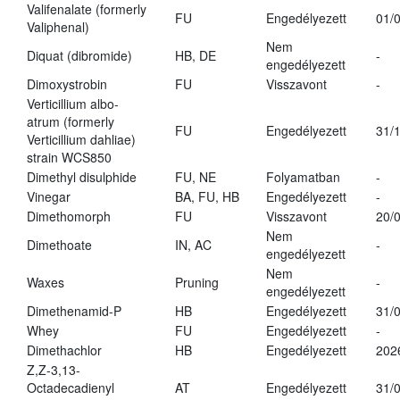
Valifenalate (formerly
FU
Engedélyezett
01/
Valiphenal)
Nem
Diquat (dibromide)
HB, DE
-
engedélyezett
Dimoxystrobin
FU
Visszavont
-
Verticillium albo-
atrum (formerly
FU
Engedélyezett
31/
Verticillium dahliae)
strain WCS850
Dimethyl disulphide
FU, NE
Folyamatban
-
Vinegar
BA, FU, HB
Engedélyezett
-
Dimethomorph
FU
Visszavont
20/
Nem
Dimethoate
IN, AC
-
engedélyezett
Nem
Waxes
Pruning
-
engedélyezett
Dimethenamid-P
HB
Engedélyezett
31/
Whey
FU
Engedélyezett
-
Dimethachlor
HB
Engedélyezett
202
Z,Z-3,13-
Octadecadienyl
AT
Engedélyezett
31/