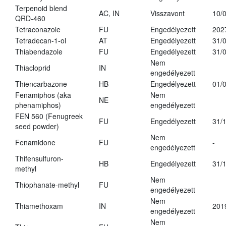
Terpenoid blend
AC, IN
Visszavont
10/
QRD-460
Tetraconazole
FU
Engedélyezett
202
Tetradecan-1-ol
AT
Engedélyezett
31/
Thiabendazole
FU
Engedélyezett
31/
Nem
Thiacloprid
IN
engedélyezett
Thiencarbazone
HB
Engedélyezett
01/
Fenamiphos (aka
Nem
NE
phenamiphos)
engedélyezett
FEN 560 (Fenugreek
FU
Engedélyezett
31/
seed powder)
Nem
Fenamidone
FU
-
engedélyezett
Thifensulfuron-
HB
Engedélyezett
31/
methyl
Nem
Thiophanate-methyl
FU
engedélyezett
Nem
Thiamethoxam
IN
201
engedélyezett
Nem