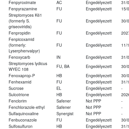
Fenpyroximate
AC
Engedélyezett
31/
Fenpyrazamine
FU
Engedélyezett
15/
Streptomyces K61
(formerly S.
FU
Engedélyezett
30/
griseoviridis)
Fenpropidin
FU
Engedélyezett
202
Fenpicoxamid
(formerly:
FU
Engedélyezett
11/
Lyserphenvalpyr)
Fenoxycarb
IN
Engedélyezett
31/
Streptomyces lydicus
FU, BA
Engedélyezett
30/
WYEC 108
Fenoxaprop-P
HB
Engedélyezett
30/
Fenhexamid
FU
Engedélyezett
31/
Sucrose
EL
Engedélyezett
-
Sulcotrione
HB
Engedélyezett
202
Fenclorim
Safener
Not PPP
-
Fenchlorazole-ethyl
Safener
Not PPP
-
Sulfaquinoxaline
Synergist
Not PPP
-
Fenbuconazole
FU
Engedélyezett
30/
Sulfosulfuron
HB
Engedélyezett
31/