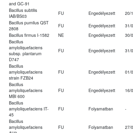
and GC-91
Bacillus subtilis
FU
Engedélyezett
20/
IAB/BS03
Bacillus pumilus QST
FU
Engedélyezett
31/
2808
Bacillus firmus I-1582
NE
Engedélyezett
30/
Bacillus
amyloliquefaciens
FU
Engedélyezett
31/
subsp. plantarum
D747
Bacillus
amyloliquefaciens
FU
Engedélyezett
01/
strain FZB24
Bacillus
amyloliquefaciens
FU
Engedélyezett
16/
MBI 600
Bacillus
amyloliquefaciens IT-
FU
Folyamatban
-
45
Bacillus
amyloliquefaciens
FU
Folyamatban
27/