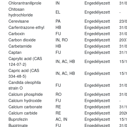
Chlorantraniliprole
IN
Engedélyezett
31/
Chitosan
EL
Engedélyezett
-
hydrochloride
Cerevisane
PA
Engedélyezett
23/
Carfentrazone-ethyl
HB
Engedélyezett
31/
Carboxin
FU
Engedélyezett
31/
Carbon dioxide
IN, RO
Engedélyezett
203
Carbetamide
HB
Engedélyezett
31/
Captan
FU
Engedélyezett
31/
Caprylic acid (CAS
IN, AC, HB
Engedélyezett
15/
124-07-2)
Capric acid (CAS
IN, AC, HB
Engedélyezett
15/
334-48-5)
Candida oleophila
FU
Engedélyezett
31/
strain O
Calcium phosphide
RO
Engedélyezett
31/
Calcium hydroxide
FU
Engedélyezett
-
Calcium carbonate
RE
Engedélyezett
31/
Calcium carbide
RE
Engedélyezett
202
Buprofezin
AC, IN
Engedélyezett
15/
Bupirimate
FU
Engedélyezett
31/