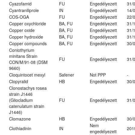
Cyazofamid
FU
Engedélyezett
31/
Cyantraniliprole
IN
Engedélyezett
14/
COS-OGA
FU
Engedélyezett
22/
Copper oxychloride
BA, FU
Engedélyezett
31/
Copper oxide
BA, FU
Engedélyezett
31/
Copper hydroxide
BA, FU
Engedélyezett
31/
Copper compounds
BA, FU
Engedélyezett
30/
Coniothyrium
minitans Strain
FU
Engedélyezett
31/
CON/M/91-08 (DSM
9660)
Cloquintocet mexyl
Safener
Not PPP
-
Clopyralid
HB
Engedélyezett
30/
Clonostachys rosea
strain J1446
(Gliocladium
FU
Engedélyezett
31/
catenulatum strain
J1446)
Clomazone
HB
Engedélyezett
30/
Nem
Clothiadinin
IN
201
engedélyezett