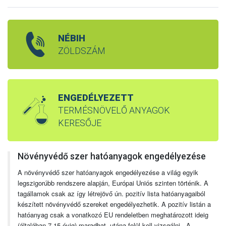
NÉBIH
ZÖLDSZÁM
ENGEDÉLYEZETT
TERMÉSNÖVELŐ ANYAGOK
KERESŐJE
Növényvédő szer hatóanyagok engedélyezése
A növényvédő szer hatóanyagok engedélyezése a világ egyik
legszigorúbb rendszere alapján, Európai Uniós szinten történik. A
tagállamok csak az így létrejövő ún. pozitív lista hatóanyagaiból
készített növényvédő szereket engedélyezhetik. A pozitív listán a
hatóanyag csak a vonatkozó EU rendeletben meghatározott ideig
(általában 7-15 évig) maradhat, utána felül kell vizsgálni. A