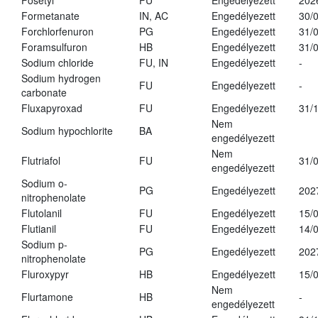
Fosetyl
FU
Engedélyezett
202
Formetanate
IN, AC
Engedélyezett
30/
Forchlorfenuron
PG
Engedélyezett
31/
Foramsulfuron
HB
Engedélyezett
31/
Sodium chloride
FU, IN
Engedélyezett
-
Sodium hydrogen
FU
Engedélyezett
-
carbonate
Fluxapyroxad
FU
Engedélyezett
31/
Nem
Sodium hypochlorite
BA
engedélyezett
Nem
Flutriafol
FU
31/
engedélyezett
Sodium o-
PG
Engedélyezett
202
nitrophenolate
Flutolanil
FU
Engedélyezett
15/
Flutianil
FU
Engedélyezett
14/
Sodium p-
PG
Engedélyezett
202
nitrophenolate
Fluroxypyr
HB
Engedélyezett
15/
Nem
Flurtamone
HB
-
engedélyezett