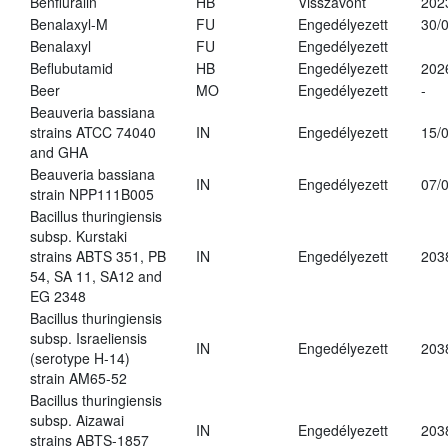
Benfluralin
HB
Visszavont
202
Benalaxyl-M
FU
Engedélyezett
30/
Benalaxyl
FU
Engedélyezett
Beflubutamid
HB
Engedélyezett
202
Beer
MO
Engedélyezett
-
Beauveria bassiana
strains ATCC 74040
IN
Engedélyezett
15/
and GHA
Beauveria bassiana
IN
Engedélyezett
07/
strain NPP111B005
Bacillus thuringiensis
subsp. Kurstaki
strains ABTS 351, PB
IN
Engedélyezett
203
54, SA 11, SA12 and
EG 2348
Bacillus thuringiensis
subsp. Israeliensis
IN
Engedélyezett
203
(serotype H-14)
strain AM65-52
Bacillus thuringiensis
subsp. Aizawai
IN
Engedélyezett
203
strains ABTS-1857