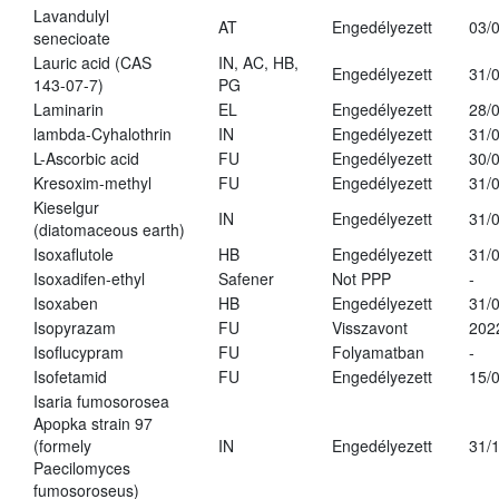
Lavandulyl
AT
Engedélyezett
03/
senecioate
Lauric acid (CAS
IN, AC, HB,
Engedélyezett
31/
143-07-7)
PG
Laminarin
EL
Engedélyezett
28/
lambda-Cyhalothrin
IN
Engedélyezett
31/
L-Ascorbic acid
FU
Engedélyezett
30/
Kresoxim-methyl
FU
Engedélyezett
31/
Kieselgur
IN
Engedélyezett
31/
(diatomaceous earth)
Isoxaflutole
HB
Engedélyezett
31/
Isoxadifen-ethyl
Safener
Not PPP
-
Isoxaben
HB
Engedélyezett
31/
Isopyrazam
FU
Visszavont
202
Isoflucypram
FU
Folyamatban
-
Isofetamid
FU
Engedélyezett
15/
Isaria fumosorosea
Apopka strain 97
(formely
IN
Engedélyezett
31/
Paecilomyces
fumosoroseus)