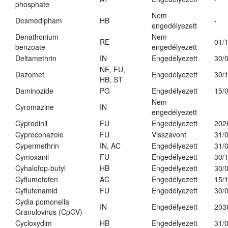
phosphate
Nem
Desmedipham
HB
-
engedélyezett
Denathonium
Nem
RE
01/
benzoate
engedélyezett
Deltamethrin
IN
Engedélyezett
30/
NE, FU,
Dazomet
Engedélyezett
30/
HB, ST
Daminozide
PG
Engedélyezett
15/
Nem
Cyromazine
IN
engedélyezett
Cyprodinil
FU
Engedélyezett
202
Cyproconazole
FU
Visszavont
31/
Cypermethrin
IN, AC
Engedélyezett
31/
Cymoxanil
FU
Engedélyezett
30/
Cyhalofop-butyl
HB
Engedélyezett
30/
Cyflumetofen
AC
Engedélyezett
15/
Cyflufenamid
FU
Engedélyezett
30/
Cydia pomonella
IN
Engedélyezett
203
Granulovirus (CpGV)
Cycloxydim
HB
Engedélyezett
31/