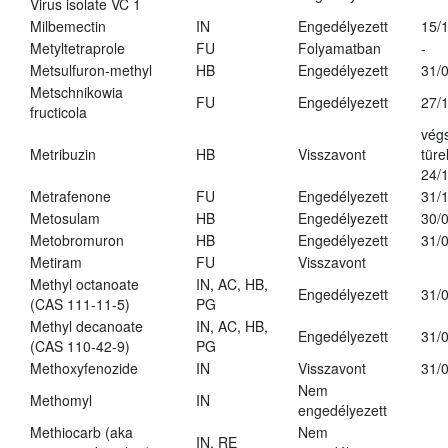
Virus isolate VC 1
Milbemectin
IN
Engedélyezett
15/
Metyltetraprole
FU
Folyamatban
-
Metsulfuron-methyl
HB
Engedélyezett
31/
Metschnikowia
FU
Engedélyezett
27/
fructicola
vég
Metribuzin
HB
Visszavont
türe
24/
Metrafenone
FU
Engedélyezett
31/
Metosulam
HB
Engedélyezett
30/
Metobromuron
HB
Engedélyezett
31/
Metiram
FU
Visszavont
Methyl octanoate
IN, AC, HB,
Engedélyezett
31/
(CAS 111-11-5)
PG
Methyl decanoate
IN, AC, HB,
Engedélyezett
31/
(CAS 110-42-9)
PG
Methoxyfenozide
IN
Visszavont
31/
Nem
Methomyl
IN
engedélyezett
Methiocarb (aka
Nem
IN, RE