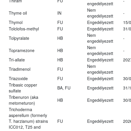
Thiram
FU
-
engedélyezett
Nem
Thyme oil
IN
-
engedélyezett
Thymol
FU
Engedélyezett
15/
Tolclofos-methyl
FU
Engedélyezett
31/
Nem
Tolpyralate
HB
-
engedélyezett
Nem
Topramezone
HB
-
engedélyezett
Tri-allate
HB
Engedélyezett
202
Nem
Triadimenol
FU
engedélyezett
Triazoxide
FU
Engedélyezett
30/
Tribasic copper
BA, FU
Engedélyezett
31/
sulfate
Tribenuron (aka
HB
Engedélyezett
30/
metometuron)
Trichoderma
asperellum (formerly
T. harzianum) strains
FU
Engedélyezett
202
ICC012, T25 and