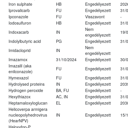
Iron sulphate
HB
Engedélyezett
202
Iprovalicarb
FU
Engedélyezett
31/
Ipconazole
FU
Visszavont
-
Iodosulfuron
HB
Engedélyezett
31/
Nem
Indoxacarb
IN
19/
engedélyezett
Indolylbutyric acid
PG
Engedélyezett
31/
Nem
Imidacloprid
IN
engedélyezett
Imazamox
31/10/2024
Engedélyezett
30/
Imazalil (aka
FU
Engedélyezett
31/
enilconazole)
Hymexazol
FU
Engedélyezett
31/
Hydrolysed proteins
IN
Engedélyezett
203
Hydrogen peroxide
BA, FU
Engedélyezett
-
Hexythiazox
AC, IN
Engedélyezett
31/
Heptamaloxyloglucan
EL
Engedélyezett
203
Helicoverpa armigera
nucleopolyhedrovirus
IN
Engedélyezett
15/
(HearNPV)
Haloxyfop-P