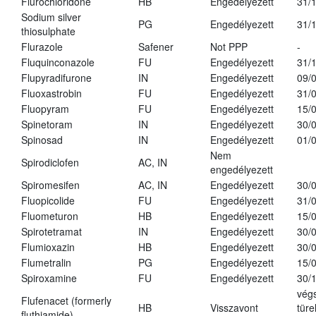
Flurochloridone
HB
Engedélyezett
31/
Sodium silver
PG
Engedélyezett
31/
thiosulphate
Flurazole
Safener
Not PPP
-
Fluquinconazole
FU
Engedélyezett
31/
Flupyradifurone
IN
Engedélyezett
09/
Fluoxastrobin
FU
Engedélyezett
31/
Fluopyram
FU
Engedélyezett
15/
Spinetoram
IN
Engedélyezett
30/
Spinosad
IN
Engedélyezett
01/
Nem
Spirodiclofen
AC, IN
engedélyezett
Spiromesifen
AC, IN
Engedélyezett
30/
Fluopicolide
FU
Engedélyezett
31/
Fluometuron
HB
Engedélyezett
15/
Spirotetramat
IN
Engedélyezett
30/
Flumioxazin
HB
Engedélyezett
30/
Flumetralin
PG
Engedélyezett
15/
Spiroxamine
FU
Engedélyezett
30/
vég
Flufenacet (formerly
HB
Visszavont
türe
fluthiamide)