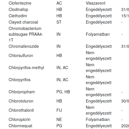
Clofentezine
AC
Visszavont
Clodinafop
HB
Engedélyezett
31/
Clethodim
HB
Engedélyezett
15/
Clayed charcoal
ST
Engedélyezett
-
Chromobacterium
subtsugae PRAA4-
IN
Folyamatban
-
1T
Chromafenozide
IN
Engedélyezett
31/
Nem
Chlorsulfuron
HB
engedélyezett
Nem
Chlorpyrifos-methyl
IN, AC
engedélyezett
Nem
Chlorpyrifos
IN, AC
engedélyezett
Nem
Chlorpropham
PG, HB
-
engedélyezett
Chlorotoluron
HB
Engedélyezett
30/
Nem
Chlorothalonil
FU
-
engedélyezett
Chloropicrin
NE
Folyamatban
-
Chlormequat
PG
Engedélyezett
202