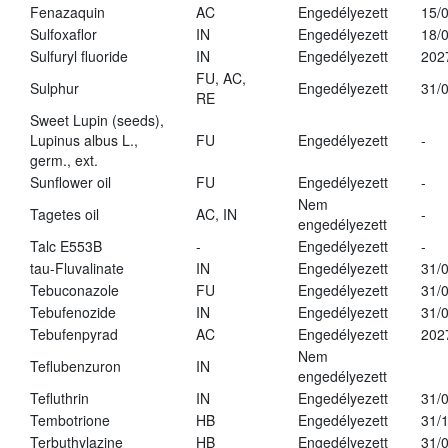
Fenazaquin
AC
Engedélyezett
15/
Sulfoxaflor
IN
Engedélyezett
18/
Sulfuryl fluoride
IN
Engedélyezett
202
FU, AC,
Sulphur
Engedélyezett
31/
RE
Sweet Lupin (seeds),
Lupinus albus L.,
FU
Engedélyezett
-
germ., ext.
Sunflower oil
FU
Engedélyezett
-
Nem
Tagetes oil
AC, IN
-
engedélyezett
Talc E553B
-
Engedélyezett
-
tau-Fluvalinate
IN
Engedélyezett
31/
Tebuconazole
FU
Engedélyezett
31/
Tebufenozide
IN
Engedélyezett
31/
Tebufenpyrad
AC
Engedélyezett
202
Nem
Teflubenzuron
IN
engedélyezett
Tefluthrin
IN
Engedélyezett
31/
Tembotrione
HB
Engedélyezett
31/
Terbuthylazine
HB
Engedélyezett
31/