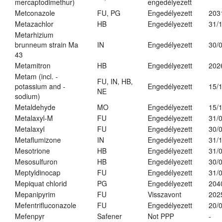
mercaptodimethur)
engedélyezett
Metconazole
FU, PG
Engedélyezett
203
Metazachlor
HB
Engedélyezett
31/
Metarhizium
brunneum strain Ma
IN
Engedélyezett
30/
43
Metamitron
HB
Engedélyezett
202
Metam (incl. -
FU, IN, HB,
potassium and -
Engedélyezett
15/
NE
sodium)
Metaldehyde
MO
Engedélyezett
15/
Metalaxyl-M
FU
Engedélyezett
31/
Metalaxyl
FU
Engedélyezett
30/
Metaflumizone
IN
Engedélyezett
31/
Mesotrione
HB
Engedélyezett
31/
Mesosulfuron
HB
Engedélyezett
30/
Meptyldinocap
FU
Engedélyezett
31/
Mepiquat chlorid
PG
Engedélyezett
204
Mepanipyrim
FU
Visszavont
202
Mefentrifluconazole
FU
Engedélyezett
20/
Mefenpyr
Safener
Not PPP
-