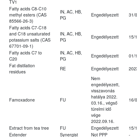
TV1
Fatty acids C8-C10
IN, AC, HB,
methyl esters (CAS
Engedélyezett
31/
PG
85566-26-3)
Fatty acids C7-C18
and C18 unsaturated
IN, AC, HB,
Engedélyezett
15/
potassium salts (CAS
PG
67701-09-1)
Fatty acids C7 to
IN, AC, HB,
Engedélyezett
01/
C20
PG
Fat distilation
RE
Engedélyezett
202
residues
Nem
engedélyezett,
visszavonás
hatálya 2022.
Famoxadone
FU
16/
03.16., végső
türelmi idő
vége
2022.09.16.
Extract from tea tree
FU
Engedélyezett
15/
Extender
Synergist
Not PPP
-