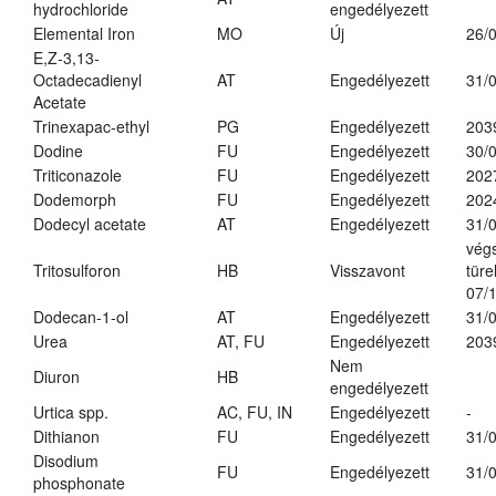
hydrochloride
engedélyezett
Elemental Iron
MO
Új
26/
E,Z-3,13-
Octadecadienyl
AT
Engedélyezett
31/
Acetate
Trinexapac-ethyl
PG
Engedélyezett
203
Dodine
FU
Engedélyezett
30/
Triticonazole
FU
Engedélyezett
202
Dodemorph
FU
Engedélyezett
202
Dodecyl acetate
AT
Engedélyezett
31/
vég
Tritosulforon
HB
Visszavont
türe
07/
Dodecan-1-ol
AT
Engedélyezett
31/
Urea
AT, FU
Engedélyezett
203
Nem
Diuron
HB
engedélyezett
Urtica spp.
AC, FU, IN
Engedélyezett
-
Dithianon
FU
Engedélyezett
31/
Disodium
FU
Engedélyezett
31/
phosphonate