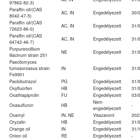
97862-82-3)
Paraffin oil/(CAS
AC, IN
Engedélyezett
30/
8042-47-5)
Paraffin oil/(CAS
AC, IN
Engedélyezett
31/
72623-86-0)
Paraffin oil/(CAS
AC, IN
Engedélyezett
31/
64742-46-7)
Purpureocillium
NE
Engedélyezett
31/
lilacinum strain 251
Paecilomyces
fumosoroseus strain
IN
Engedélyezett
31/
Fe9901
Paclobutrazol
PG
Engedélyezett
31/
Oxyfluorfen
HB
Engedélyezett
31/
Oxathiapiprolin
FU
Engedélyezett
03/
Nem
Oxasulfuron
HB
-
engedélyezett
Oxamyl
IN, NE
Visszavont
202
Oryzalin
HB
Engedélyezett
31/
Orange oil
IN
Engedélyezett
31/
Onion oil
RE
Engedélyezett
-