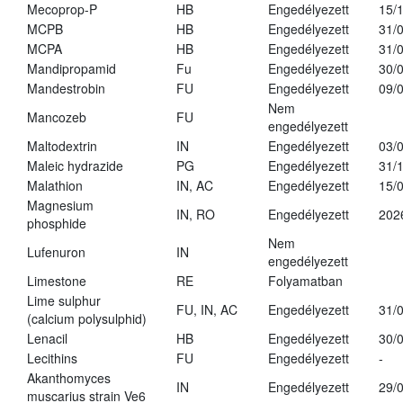
Mecoprop-P
HB
Engedélyezett
15/
MCPB
HB
Engedélyezett
31/
MCPA
HB
Engedélyezett
31/
Mandipropamid
Fu
Engedélyezett
30/
Mandestrobin
FU
Engedélyezett
09/
Nem
Mancozeb
FU
engedélyezett
Maltodextrin
IN
Engedélyezett
03/
Maleic hydrazide
PG
Engedélyezett
31/
Malathion
IN, AC
Engedélyezett
15/
Magnesium
IN, RO
Engedélyezett
202
phosphide
Nem
Lufenuron
IN
engedélyezett
Limestone
RE
Folyamatban
Lime sulphur
FU, IN, AC
Engedélyezett
31/
(calcium polysulphid)
Lenacil
HB
Engedélyezett
30/
Lecithins
FU
Engedélyezett
-
Akanthomyces
IN
Engedélyezett
29/
muscarius strain Ve6