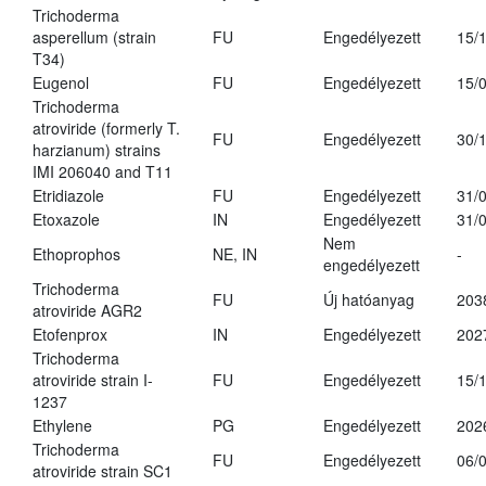
Trichoderma
asperellum (strain
FU
Engedélyezett
15/
T34)
Eugenol
FU
Engedélyezett
15/
Trichoderma
atroviride (formerly T.
FU
Engedélyezett
30/
harzianum) strains
IMI 206040 and T11
Etridiazole
FU
Engedélyezett
31/
Etoxazole
IN
Engedélyezett
31/
Nem
Ethoprophos
NE, IN
-
engedélyezett
Trichoderma
FU
Új hatóanyag
203
atroviride AGR2
Etofenprox
IN
Engedélyezett
202
Trichoderma
atroviride strain I-
FU
Engedélyezett
15/
1237
Ethylene
PG
Engedélyezett
202
Trichoderma
FU
Engedélyezett
06/
atroviride strain SC1