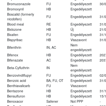
Bromuconazole
FU
Engedélyezett
30/
Bromoxynil
HB
Engedélyezett
Boscalid (formerly
FU
Engedélyezett
31/
nicobifen)
Blood meal
RE
Engedélyezett
31/
Bixlozone
HB
Új
21/
Bixafen
FU
Engedélyezett
31/
Bispyribac
HB
Visszavont
31/
Nem
Bifenthrin
IN, AC
engedélyezett
Bifenox
HB
Engedélyezett
202
Bifenazate
AC
Engedélyezett
203
Nem
Beta-Cyfluthrin
IN
engedélyezett
Benzovindiflupyr
FU
Engedélyezett
02/
Benzoic acid
BA, FU, OT
Engedélyezett
31/
Benthiavalicarb
FU
Visszavont
Bentazone
HB
Engedélyezett
31/
Bensulfuron
HB
Engedélyezett
15/
Benoxacor
Safener
Not PPP
-