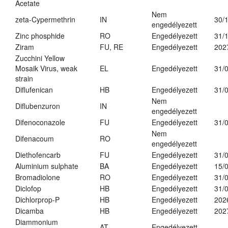
Acetate
Nem
zeta-Cypermethrin
IN
30/
engedélyezett
Zinc phosphide
RO
Engedélyezett
31/
Ziram
FU, RE
Engedélyezett
202
Zucchini Yellow
Mosaik Virus, weak
EL
Engedélyezett
31/
strain
Diflufenican
HB
Engedélyezett
31/
Nem
Diflubenzuron
IN
engedélyezett
Difenoconazole
FU
Engedélyezett
31/
Nem
Difenacoum
RO
engedélyezett
Diethofencarb
FU
Engedélyezett
31/
Aluminium sulphate
BA
Engedélyezett
15/
Bromadiolone
RO
Engedélyezett
31/
Diclofop
HB
Engedélyezett
31/
Dichlorprop-P
HB
Engedélyezett
202
Dicamba
HB
Engedélyezett
202
Diammonium
AT
Engedélyezett
-