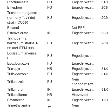
Ethofumesate
HB
Engedélyezett
31/
Ethephon
PG
Engedélyezett
203
Trichoderma gamsii
(formerly T. viride)
FU
Engedélyezett
202
strain ICC080
Ethanol
-
Not PPP
-
Esfenvalerate
IN
Engedélyezett
30/
Trichoderma
harzianum strains T-
FU
Engedélyezett
202
22 and ITEM 908
Equisetum arvense
FU
Engedélyezett
-
L.
Epoxiconazole
FU
Engedélyezett
Triclopyr
HB
Engedélyezett
31/
Trifloxystrobin
FU
Engedélyezett
31/
Nem
Triflumizole
FU
engedélyezett
Triflumuron
IN
Engedélyezett
31/
Triflusulfuron
HB
Visszavont
-
Emamectin
IN
Engedélyezett
15/
Trimethylamine
Nem
AT