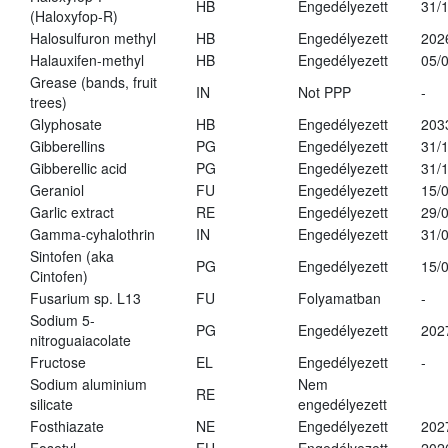
HB
Engedélyezett
31/
(Haloxyfop-R)
Halosulfuron methyl
HB
Engedélyezett
202
Halauxifen-methyl
HB
Engedélyezett
05/
Grease (bands, fruit
IN
Not PPP
-
trees)
Glyphosate
HB
Engedélyezett
203
Gibberellins
PG
Engedélyezett
31/
Gibberellic acid
PG
Engedélyezett
31/
Geraniol
FU
Engedélyezett
15/
Garlic extract
RE
Engedélyezett
29/
Gamma-cyhalothrin
IN
Engedélyezett
31/
Sintofen (aka
PG
Engedélyezett
15/
Cintofen)
Fusarium sp. L13
FU
Folyamatban
-
Sodium 5-
PG
Engedélyezett
202
nitroguaiacolate
Fructose
EL
Engedélyezett
-
Sodium aluminium
Nem
RE
silicate
engedélyezett
Fosthiazate
NE
Engedélyezett
202