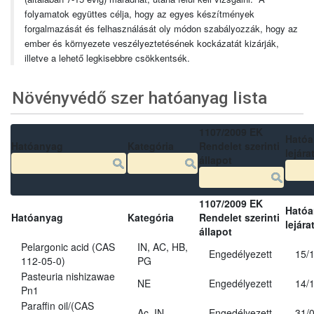
folyamatok együttes célja, hogy az egyes készítmények
forgalmazását és felhasználását oly módon szabályozzák, hogy az
ember és környezete veszélyeztetésének kockázatát kizárják,
illetve a lehető legkisebbre csökkentsék.
Növényvédő szer hatóanyag lista
1107/2009 EK
Ható
Hatóanyag
Kategória
Rendelet szerinti
lejára
állapot
1107/2009 EK
Ható
Hatóanyag
Kategória
Rendelet szerinti
lejára
állapot
Pelargonic acid (CAS
IN, AC, HB,
Engedélyezett
15/
112-05-0)
PG
Pasteuria nishizawae
NE
Engedélyezett
14/
Pn1
Paraffin oil/(CAS
Ac, IN
Engedélyezett
31/