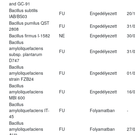
and GC-91
Bacillus subtilis
FU
Engedélyezett
20/
IAB/BS03
Bacillus pumilus QST
FU
Engedélyezett
31/
2808
Bacillus firmus I-1582
NE
Engedélyezett
30/
Bacillus
amyloliquefaciens
FU
Engedélyezett
31/
subsp. plantarum
D747
Bacillus
amyloliquefaciens
FU
Engedélyezett
01/
strain FZB24
Bacillus
amyloliquefaciens
FU
Engedélyezett
16/
MBI 600
Bacillus
amyloliquefaciens IT-
FU
Folyamatban
-
45
Bacillus
amyloliquefaciens
FU
Folyamatban
27/