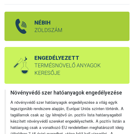
NÉBIH
ZÖLDSZÁM
ENGEDÉLYEZETT
TERMÉSNÖVELŐ ANYAGOK
KERESŐJE
Növényvédő szer hatóanyagok engedélyezése
A növényvédő szer hatóanyagok engedélyezése a világ egyik
legszigorúbb rendszere alapján, Európai Uniós szinten történik. A
tagállamok csak az így létrejövő ún. pozitív lista hatóanyagaiból
készített növényvédő szereket engedélyezhetik. A pozitív listán a
hatóanyag csak a vonatkozó EU rendeletben meghatározott ideig
(általában 7-15 évig) maradhat, utána felül kell vizsgálni. A