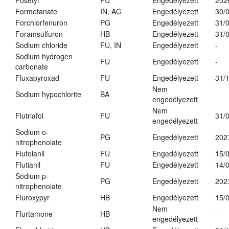
Fosetyl
FU
Engedélyezett
202
Formetanate
IN, AC
Engedélyezett
30/
Forchlorfenuron
PG
Engedélyezett
31/
Foramsulfuron
HB
Engedélyezett
31/
Sodium chloride
FU, IN
Engedélyezett
-
Sodium hydrogen
FU
Engedélyezett
-
carbonate
Fluxapyroxad
FU
Engedélyezett
31/
Nem
Sodium hypochlorite
BA
engedélyezett
Nem
Flutriafol
FU
31/
engedélyezett
Sodium o-
PG
Engedélyezett
202
nitrophenolate
Flutolanil
FU
Engedélyezett
15/
Flutianil
FU
Engedélyezett
14/
Sodium p-
PG
Engedélyezett
202
nitrophenolate
Fluroxypyr
HB
Engedélyezett
15/
Nem
Flurtamone
HB
-
engedélyezett