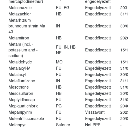
mercaptodimethur)
engedélyezett
Metconazole
FU, PG
Engedélyezett
203
Metazachlor
HB
Engedélyezett
31/
Metarhizium
brunneum strain Ma
IN
Engedélyezett
30/
43
Metamitron
HB
Engedélyezett
202
Metam (incl. -
FU, IN, HB,
potassium and -
Engedélyezett
15/
NE
sodium)
Metaldehyde
MO
Engedélyezett
15/
Metalaxyl-M
FU
Engedélyezett
31/
Metalaxyl
FU
Engedélyezett
30/
Metaflumizone
IN
Engedélyezett
31/
Mesotrione
HB
Engedélyezett
31/
Mesosulfuron
HB
Engedélyezett
30/
Meptyldinocap
FU
Engedélyezett
31/
Mepiquat chlorid
PG
Engedélyezett
204
Mepanipyrim
FU
Visszavont
202
Mefentrifluconazole
FU
Engedélyezett
20/
Mefenpyr
Safener
Not PPP
-