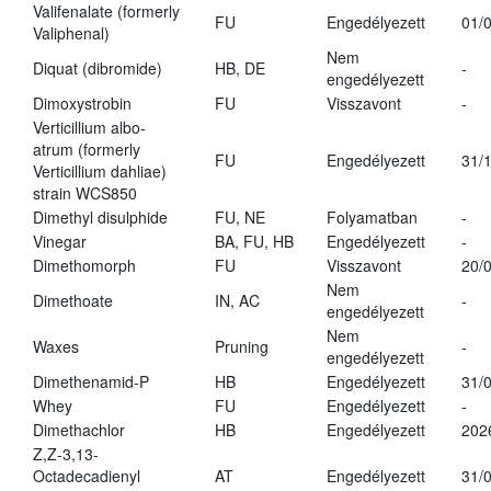
Valifenalate (formerly
FU
Engedélyezett
01/
Valiphenal)
Nem
Diquat (dibromide)
HB, DE
-
engedélyezett
Dimoxystrobin
FU
Visszavont
-
Verticillium albo-
atrum (formerly
FU
Engedélyezett
31/
Verticillium dahliae)
strain WCS850
Dimethyl disulphide
FU, NE
Folyamatban
-
Vinegar
BA, FU, HB
Engedélyezett
-
Dimethomorph
FU
Visszavont
20/
Nem
Dimethoate
IN, AC
-
engedélyezett
Nem
Waxes
Pruning
-
engedélyezett
Dimethenamid-P
HB
Engedélyezett
31/
Whey
FU
Engedélyezett
-
Dimethachlor
HB
Engedélyezett
202
Z,Z-3,13-
Octadecadienyl
AT
Engedélyezett
31/