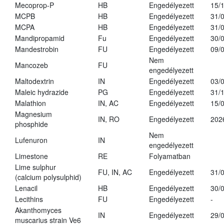
Mecoprop-P
HB
Engedélyezett
15/
MCPB
HB
Engedélyezett
31/
MCPA
HB
Engedélyezett
31/
Mandipropamid
Fu
Engedélyezett
30/
Mandestrobin
FU
Engedélyezett
09/
Nem
Mancozeb
FU
engedélyezett
Maltodextrin
IN
Engedélyezett
03/
Maleic hydrazide
PG
Engedélyezett
31/
Malathion
IN, AC
Engedélyezett
15/
Magnesium
IN, RO
Engedélyezett
202
phosphide
Nem
Lufenuron
IN
engedélyezett
Limestone
RE
Folyamatban
Lime sulphur
FU, IN, AC
Engedélyezett
31/
(calcium polysulphid)
Lenacil
HB
Engedélyezett
30/
Lecithins
FU
Engedélyezett
-
Akanthomyces
IN
Engedélyezett
29/
muscarius strain Ve6