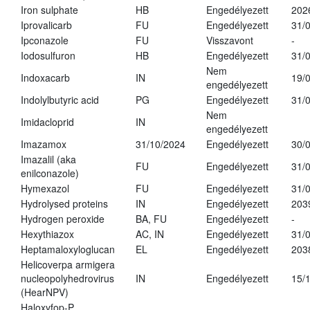
Iron sulphate
HB
Engedélyezett
202
Iprovalicarb
FU
Engedélyezett
31/
Ipconazole
FU
Visszavont
-
Iodosulfuron
HB
Engedélyezett
31/
Nem
Indoxacarb
IN
19/
engedélyezett
Indolylbutyric acid
PG
Engedélyezett
31/
Nem
Imidacloprid
IN
engedélyezett
Imazamox
31/10/2024
Engedélyezett
30/
Imazalil (aka
FU
Engedélyezett
31/
enilconazole)
Hymexazol
FU
Engedélyezett
31/
Hydrolysed proteins
IN
Engedélyezett
203
Hydrogen peroxide
BA, FU
Engedélyezett
-
Hexythiazox
AC, IN
Engedélyezett
31/
Heptamaloxyloglucan
EL
Engedélyezett
203
Helicoverpa armigera
nucleopolyhedrovirus
IN
Engedélyezett
15/
(HearNPV)
Haloxyfop-P