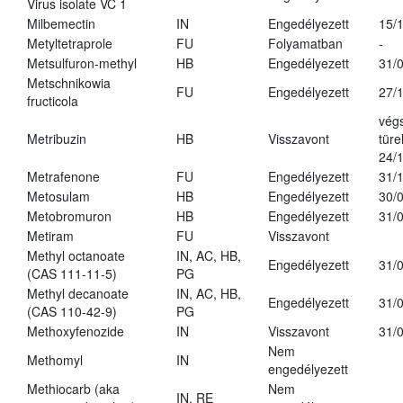
Virus isolate VC 1
Milbemectin
IN
Engedélyezett
15/
Metyltetraprole
FU
Folyamatban
-
Metsulfuron-methyl
HB
Engedélyezett
31/
Metschnikowia
FU
Engedélyezett
27/
fructicola
vég
Metribuzin
HB
Visszavont
türe
24/
Metrafenone
FU
Engedélyezett
31/
Metosulam
HB
Engedélyezett
30/
Metobromuron
HB
Engedélyezett
31/
Metiram
FU
Visszavont
Methyl octanoate
IN, AC, HB,
Engedélyezett
31/
(CAS 111-11-5)
PG
Methyl decanoate
IN, AC, HB,
Engedélyezett
31/
(CAS 110-42-9)
PG
Methoxyfenozide
IN
Visszavont
31/
Nem
Methomyl
IN
engedélyezett
Methiocarb (aka
Nem
IN, RE