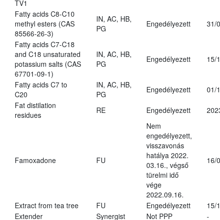
TV1
Fatty acids C8-C10
IN, AC, HB,
methyl esters (CAS
Engedélyezett
31/
PG
85566-26-3)
Fatty acids C7-C18
and C18 unsaturated
IN, AC, HB,
Engedélyezett
15/
potassium salts (CAS
PG
67701-09-1)
Fatty acids C7 to
IN, AC, HB,
Engedélyezett
01/
C20
PG
Fat distilation
RE
Engedélyezett
202
residues
Nem
engedélyezett,
visszavonás
hatálya 2022.
Famoxadone
FU
16/
03.16., végső
türelmi idő
vége
2022.09.16.
Extract from tea tree
FU
Engedélyezett
15/
Extender
Synergist
Not PPP
-