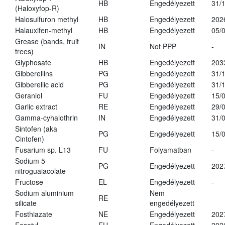
HB
Engedélyezett
31/
(Haloxyfop-R)
Halosulfuron methyl
HB
Engedélyezett
202
Halauxifen-methyl
HB
Engedélyezett
05/
Grease (bands, fruit
IN
Not PPP
-
trees)
Glyphosate
HB
Engedélyezett
203
Gibberellins
PG
Engedélyezett
31/
Gibberellic acid
PG
Engedélyezett
31/
Geraniol
FU
Engedélyezett
15/
Garlic extract
RE
Engedélyezett
29/
Gamma-cyhalothrin
IN
Engedélyezett
31/
Sintofen (aka
PG
Engedélyezett
15/
Cintofen)
Fusarium sp. L13
FU
Folyamatban
-
Sodium 5-
PG
Engedélyezett
202
nitroguaiacolate
Fructose
EL
Engedélyezett
-
Sodium aluminium
Nem
RE
silicate
engedélyezett
Fosthiazate
NE
Engedélyezett
202