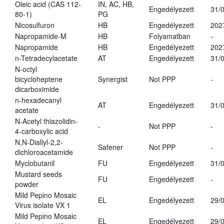
Oleic acid (CAS 112-
IN, AC, HB,
Engedélyezett
31/
80-1)
PG
Nicosulfuron
HB
Engedélyezett
202
Napropamide-M
HB
Folyamatban
-
Napropamide
HB
Engedélyezett
202
n-Tetradecylacetate
AT
Engedélyezett
31/
N-octyl
bicycloheptene
Synergist
Not PPP
-
dicarboximide
n-hexadecanyl
AT
Engedélyezett
31/
acetate
N-Acetyl thiazolidin-
-
Not PPP
-
4-carboxylic acid
N,N-Diallyl-2,2-
Safener
Not PPP
-
dichloroacetamide
Myclobutanil
FU
Engedélyezett
31/
Mustard seeds
FU
Engedélyezett
-
powder
Mild Pepino Mosaic
EL
Engedélyezett
29/
Virus isolate VX 1
Mild Pepino Mosaic
EL
Engedélyezett
29/