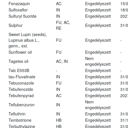
Fenazaquin
AC
Engedélyezett
15/
Sulfoxaflor
IN
Engedélyezett
18/
Sulfuryl fluoride
IN
Engedélyezett
202
FU, AC,
Sulphur
Engedélyezett
31/
RE
Sweet Lupin (seeds),
Lupinus albus L.,
FU
Engedélyezett
-
germ., ext.
Sunflower oil
FU
Engedélyezett
-
Nem
Tagetes oil
AC, IN
-
engedélyezett
Talc E553B
-
Engedélyezett
-
tau-Fluvalinate
IN
Engedélyezett
31/
Tebuconazole
FU
Engedélyezett
31/
Tebufenozide
IN
Engedélyezett
31/
Tebufenpyrad
AC
Engedélyezett
202
Nem
Teflubenzuron
IN
engedélyezett
Tefluthrin
IN
Engedélyezett
31/
Tembotrione
HB
Engedélyezett
31/
Terbuthylazine
HB
Engedélyezett
31/