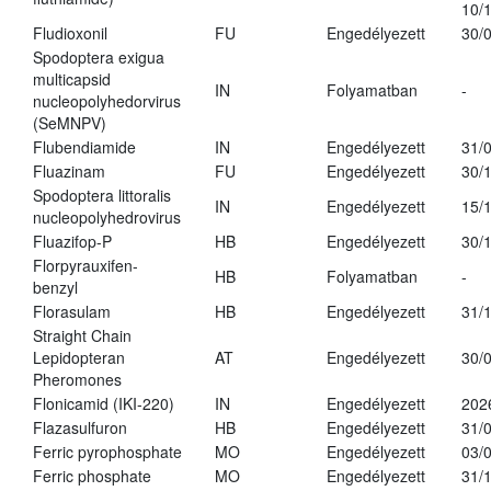
10/
Fludioxonil
FU
Engedélyezett
30/
Spodoptera exigua
multicapsid
IN
Folyamatban
-
nucleopolyhedorvirus
(SeMNPV)
Flubendiamide
IN
Engedélyezett
31/
Fluazinam
FU
Engedélyezett
30/
Spodoptera littoralis
IN
Engedélyezett
15/
nucleopolyhedrovirus
Fluazifop-P
HB
Engedélyezett
30/
Florpyrauxifen-
HB
Folyamatban
-
benzyl
Florasulam
HB
Engedélyezett
31/
Straight Chain
Lepidopteran
AT
Engedélyezett
30/
Pheromones
Flonicamid (IKI-220)
IN
Engedélyezett
202
Flazasulfuron
HB
Engedélyezett
31/
Ferric pyrophosphate
MO
Engedélyezett
03/
Ferric phosphate
MO
Engedélyezett
31/