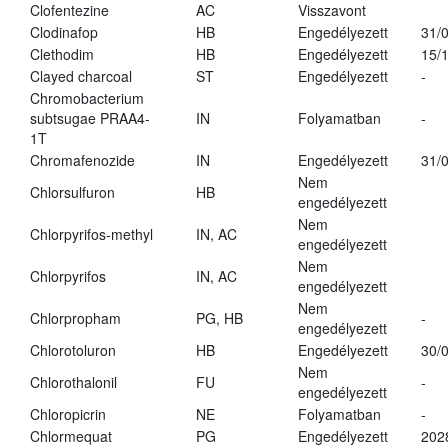
Clofentezine
AC
Visszavont
Clodinafop
HB
Engedélyezett
31/
Clethodim
HB
Engedélyezett
15/
Clayed charcoal
ST
Engedélyezett
-
Chromobacterium
subtsugae PRAA4-
IN
Folyamatban
-
1T
Chromafenozide
IN
Engedélyezett
31/
Nem
Chlorsulfuron
HB
engedélyezett
Nem
Chlorpyrifos-methyl
IN, AC
engedélyezett
Nem
Chlorpyrifos
IN, AC
engedélyezett
Nem
Chlorpropham
PG, HB
-
engedélyezett
Chlorotoluron
HB
Engedélyezett
30/
Nem
Chlorothalonil
FU
-
engedélyezett
Chloropicrin
NE
Folyamatban
-
Chlormequat
PG
Engedélyezett
202