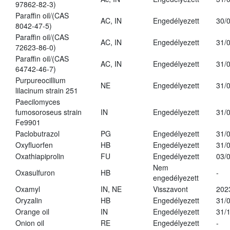
97862-82-3)
Paraffin oil/(CAS
AC, IN
Engedélyezett
30/
8042-47-5)
Paraffin oil/(CAS
AC, IN
Engedélyezett
31/
72623-86-0)
Paraffin oil/(CAS
AC, IN
Engedélyezett
31/
64742-46-7)
Purpureocillium
NE
Engedélyezett
31/
lilacinum strain 251
Paecilomyces
fumosoroseus strain
IN
Engedélyezett
31/
Fe9901
Paclobutrazol
PG
Engedélyezett
31/
Oxyfluorfen
HB
Engedélyezett
31/
Oxathiapiprolin
FU
Engedélyezett
03/
Nem
Oxasulfuron
HB
-
engedélyezett
Oxamyl
IN, NE
Visszavont
202
Oryzalin
HB
Engedélyezett
31/
Orange oil
IN
Engedélyezett
31/
Onion oil
RE
Engedélyezett
-