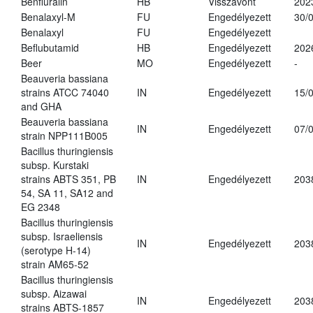
Benfluralin
HB
Visszavont
202
Benalaxyl-M
FU
Engedélyezett
30/
Benalaxyl
FU
Engedélyezett
Beflubutamid
HB
Engedélyezett
202
Beer
MO
Engedélyezett
-
Beauveria bassiana
strains ATCC 74040
IN
Engedélyezett
15/
and GHA
Beauveria bassiana
IN
Engedélyezett
07/
strain NPP111B005
Bacillus thuringiensis
subsp. Kurstaki
strains ABTS 351, PB
IN
Engedélyezett
203
54, SA 11, SA12 and
EG 2348
Bacillus thuringiensis
subsp. Israeliensis
IN
Engedélyezett
203
(serotype H-14)
strain AM65-52
Bacillus thuringiensis
subsp. Aizawai
IN
Engedélyezett
203
strains ABTS-1857