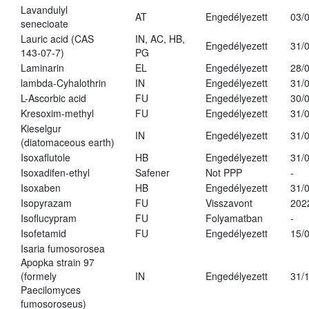
Lavandulyl
AT
Engedélyezett
03/
senecioate
Lauric acid (CAS
IN, AC, HB,
Engedélyezett
31/
143-07-7)
PG
Laminarin
EL
Engedélyezett
28/
lambda-Cyhalothrin
IN
Engedélyezett
31/
L-Ascorbic acid
FU
Engedélyezett
30/
Kresoxim-methyl
FU
Engedélyezett
31/
Kieselgur
IN
Engedélyezett
31/
(diatomaceous earth)
Isoxaflutole
HB
Engedélyezett
31/
Isoxadifen-ethyl
Safener
Not PPP
-
Isoxaben
HB
Engedélyezett
31/
Isopyrazam
FU
Visszavont
202
Isoflucypram
FU
Folyamatban
-
Isofetamid
FU
Engedélyezett
15/
Isaria fumosorosea
Apopka strain 97
(formely
IN
Engedélyezett
31/
Paecilomyces
fumosoroseus)