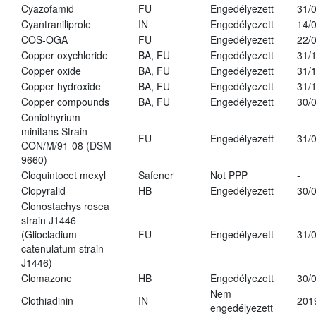
Cyazofamid
FU
Engedélyezett
31/
Cyantraniliprole
IN
Engedélyezett
14/
COS-OGA
FU
Engedélyezett
22/
Copper oxychloride
BA, FU
Engedélyezett
31/
Copper oxide
BA, FU
Engedélyezett
31/
Copper hydroxide
BA, FU
Engedélyezett
31/
Copper compounds
BA, FU
Engedélyezett
30/
Coniothyrium
minitans Strain
FU
Engedélyezett
31/
CON/M/91-08 (DSM
9660)
Cloquintocet mexyl
Safener
Not PPP
-
Clopyralid
HB
Engedélyezett
30/
Clonostachys rosea
strain J1446
(Gliocladium
FU
Engedélyezett
31/
catenulatum strain
J1446)
Clomazone
HB
Engedélyezett
30/
Nem
Clothiadinin
IN
201
engedélyezett