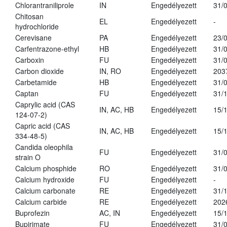
Chlorantraniliprole
IN
Engedélyezett
31/
Chitosan
EL
Engedélyezett
-
hydrochloride
Cerevisane
PA
Engedélyezett
23/
Carfentrazone-ethyl
HB
Engedélyezett
31/
Carboxin
FU
Engedélyezett
31/
Carbon dioxide
IN, RO
Engedélyezett
203
Carbetamide
HB
Engedélyezett
31/
Captan
FU
Engedélyezett
31/
Caprylic acid (CAS
IN, AC, HB
Engedélyezett
15/
124-07-2)
Capric acid (CAS
IN, AC, HB
Engedélyezett
15/
334-48-5)
Candida oleophila
FU
Engedélyezett
31/
strain O
Calcium phosphide
RO
Engedélyezett
31/
Calcium hydroxide
FU
Engedélyezett
-
Calcium carbonate
RE
Engedélyezett
31/
Calcium carbide
RE
Engedélyezett
202
Buprofezin
AC, IN
Engedélyezett
15/
Bupirimate
FU
Engedélyezett
31/