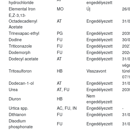
hydrochloride
engedélyezett
Elemental Iron
MO
Új
26/
E,Z-3,13-
Octadecadienyl
AT
Engedélyezett
31/
Acetate
Trinexapac-ethyl
PG
Engedélyezett
203
Dodine
FU
Engedélyezett
30/
Triticonazole
FU
Engedélyezett
202
Dodemorph
FU
Engedélyezett
202
Dodecyl acetate
AT
Engedélyezett
31/
vég
Tritosulforon
HB
Visszavont
türe
07/
Dodecan-1-ol
AT
Engedélyezett
31/
Urea
AT, FU
Engedélyezett
203
Nem
Diuron
HB
engedélyezett
Urtica spp.
AC, FU, IN
Engedélyezett
-
Dithianon
FU
Engedélyezett
31/
Disodium
FU
Engedélyezett
31/
phosphonate