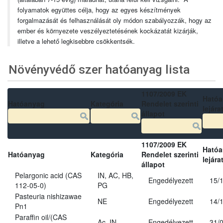
folyamatok együttes célja, hogy az egyes készítmények
forgalmazását és felhasználását oly módon szabályozzák, hogy az
ember és környezete veszélyeztetésének kockázatát kizárják,
illetve a lehető legkisebbre csökkentsék.
Növényvédő szer hatóanyag lista
1107/2009 EK
Ható
Hatóanyag
Kategória
Rendelet szerinti
lejára
állapot
1107/2009 EK
Ható
Hatóanyag
Kategória
Rendelet szerinti
lejára
állapot
Pelargonic acid (CAS
IN, AC, HB,
Engedélyezett
15/
112-05-0)
PG
Pasteuria nishizawae
NE
Engedélyezett
14/
Pn1
Paraffin oil/(CAS
Ac, IN
Engedélyezett
31/