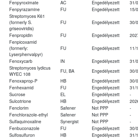
Fenpyroximate
AC
Engedélyezett
31/
Fenpyrazamine
FU
Engedélyezett
15/
Streptomyces K61
(formerly S.
FU
Engedélyezett
30/
griseoviridis)
Fenpropidin
FU
Engedélyezett
202
Fenpicoxamid
(formerly:
FU
Engedélyezett
11/
Lyserphenvalpyr)
Fenoxycarb
IN
Engedélyezett
31/
Streptomyces lydicus
FU, BA
Engedélyezett
30/
WYEC 108
Fenoxaprop-P
HB
Engedélyezett
30/
Fenhexamid
FU
Engedélyezett
31/
Sucrose
EL
Engedélyezett
-
Sulcotrione
HB
Engedélyezett
202
Fenclorim
Safener
Not PPP
-
Fenchlorazole-ethyl
Safener
Not PPP
-
Sulfaquinoxaline
Synergist
Not PPP
-
Fenbuconazole
FU
Engedélyezett
30/
Sulfosulfuron
HB
Engedélyezett
31/