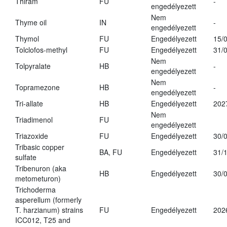
Thiram
FU
-
engedélyezett
Nem
Thyme oil
IN
-
engedélyezett
Thymol
FU
Engedélyezett
15/
Tolclofos-methyl
FU
Engedélyezett
31/
Nem
Tolpyralate
HB
-
engedélyezett
Nem
Topramezone
HB
-
engedélyezett
Tri-allate
HB
Engedélyezett
202
Nem
Triadimenol
FU
engedélyezett
Triazoxide
FU
Engedélyezett
30/
Tribasic copper
BA, FU
Engedélyezett
31/
sulfate
Tribenuron (aka
HB
Engedélyezett
30/
metometuron)
Trichoderma
asperellum (formerly
T. harzianum) strains
FU
Engedélyezett
202
ICC012, T25 and