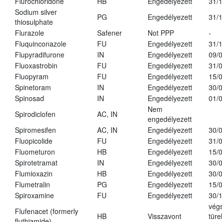
Flurochloridone
HB
Engedélyezett
31/
Sodium silver
PG
Engedélyezett
31/
thiosulphate
Flurazole
Safener
Not PPP
-
Fluquinconazole
FU
Engedélyezett
31/
Flupyradifurone
IN
Engedélyezett
09/
Fluoxastrobin
FU
Engedélyezett
31/
Fluopyram
FU
Engedélyezett
15/
Spinetoram
IN
Engedélyezett
30/
Spinosad
IN
Engedélyezett
01/
Nem
Spirodiclofen
AC, IN
engedélyezett
Spiromesifen
AC, IN
Engedélyezett
30/
Fluopicolide
FU
Engedélyezett
31/
Fluometuron
HB
Engedélyezett
15/
Spirotetramat
IN
Engedélyezett
30/
Flumioxazin
HB
Engedélyezett
30/
Flumetralin
PG
Engedélyezett
15/
Spiroxamine
FU
Engedélyezett
30/
vég
Flufenacet (formerly
HB
Visszavont
türe
fluthiamide)