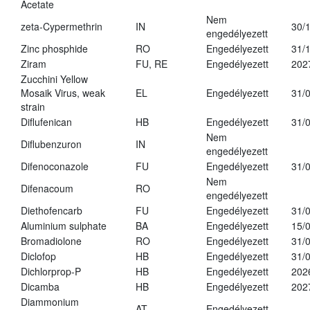
Acetate
Nem
zeta-Cypermethrin
IN
30/
engedélyezett
Zinc phosphide
RO
Engedélyezett
31/
Ziram
FU, RE
Engedélyezett
202
Zucchini Yellow
Mosaik Virus, weak
EL
Engedélyezett
31/
strain
Diflufenican
HB
Engedélyezett
31/
Nem
Diflubenzuron
IN
engedélyezett
Difenoconazole
FU
Engedélyezett
31/
Nem
Difenacoum
RO
engedélyezett
Diethofencarb
FU
Engedélyezett
31/
Aluminium sulphate
BA
Engedélyezett
15/
Bromadiolone
RO
Engedélyezett
31/
Diclofop
HB
Engedélyezett
31/
Dichlorprop-P
HB
Engedélyezett
202
Dicamba
HB
Engedélyezett
202
Diammonium
AT
Engedélyezett
-