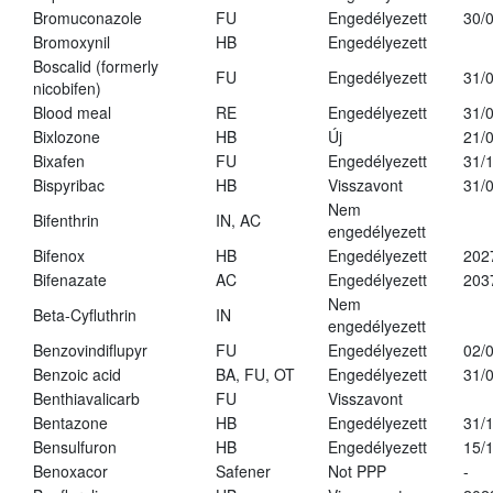
Bromuconazole
FU
Engedélyezett
30/
Bromoxynil
HB
Engedélyezett
Boscalid (formerly
FU
Engedélyezett
31/
nicobifen)
Blood meal
RE
Engedélyezett
31/
Bixlozone
HB
Új
21/
Bixafen
FU
Engedélyezett
31/
Bispyribac
HB
Visszavont
31/
Nem
Bifenthrin
IN, AC
engedélyezett
Bifenox
HB
Engedélyezett
202
Bifenazate
AC
Engedélyezett
203
Nem
Beta-Cyfluthrin
IN
engedélyezett
Benzovindiflupyr
FU
Engedélyezett
02/
Benzoic acid
BA, FU, OT
Engedélyezett
31/
Benthiavalicarb
FU
Visszavont
Bentazone
HB
Engedélyezett
31/
Bensulfuron
HB
Engedélyezett
15/
Benoxacor
Safener
Not PPP
-