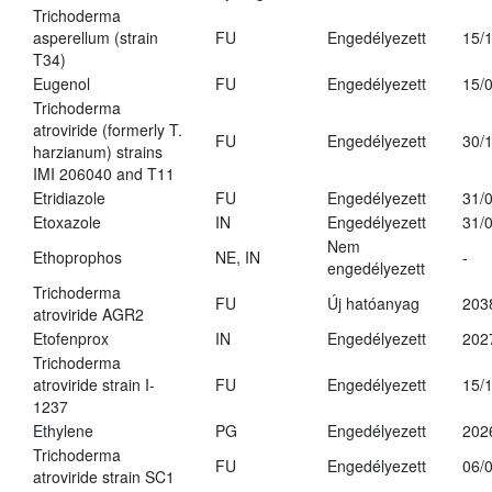
Trichoderma
asperellum (strain
FU
Engedélyezett
15/
T34)
Eugenol
FU
Engedélyezett
15/
Trichoderma
atroviride (formerly T.
FU
Engedélyezett
30/
harzianum) strains
IMI 206040 and T11
Etridiazole
FU
Engedélyezett
31/
Etoxazole
IN
Engedélyezett
31/
Nem
Ethoprophos
NE, IN
-
engedélyezett
Trichoderma
FU
Új hatóanyag
203
atroviride AGR2
Etofenprox
IN
Engedélyezett
202
Trichoderma
atroviride strain I-
FU
Engedélyezett
15/
1237
Ethylene
PG
Engedélyezett
202
Trichoderma
FU
Engedélyezett
06/
atroviride strain SC1