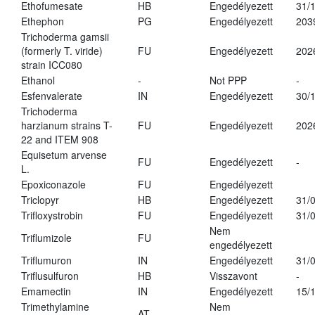
Ethofumesate
HB
Engedélyezett
31/
Ethephon
PG
Engedélyezett
203
Trichoderma gamsii
(formerly T. viride)
FU
Engedélyezett
202
strain ICC080
Ethanol
-
Not PPP
-
Esfenvalerate
IN
Engedélyezett
30/
Trichoderma
harzianum strains T-
FU
Engedélyezett
202
22 and ITEM 908
Equisetum arvense
FU
Engedélyezett
-
L.
Epoxiconazole
FU
Engedélyezett
Triclopyr
HB
Engedélyezett
31/
Trifloxystrobin
FU
Engedélyezett
31/
Nem
Triflumizole
FU
engedélyezett
Triflumuron
IN
Engedélyezett
31/
Triflusulfuron
HB
Visszavont
-
Emamectin
IN
Engedélyezett
15/
Trimethylamine
Nem
AT