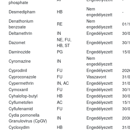
phosphate
Nem
Desmedipham
HB
-
engedélyezett
Denathonium
Nem
RE
01/
benzoate
engedélyezett
Deltamethrin
IN
Engedélyezett
30/
NE, FU,
Dazomet
Engedélyezett
30/
HB, ST
Daminozide
PG
Engedélyezett
15/
Nem
Cyromazine
IN
engedélyezett
Cyprodinil
FU
Engedélyezett
202
Cyproconazole
FU
Visszavont
31/
Cypermethrin
IN, AC
Engedélyezett
31/
Cymoxanil
FU
Engedélyezett
30/
Cyhalofop-butyl
HB
Engedélyezett
30/
Cyflumetofen
AC
Engedélyezett
15/
Cyflufenamid
FU
Engedélyezett
30/
Cydia pomonella
IN
Engedélyezett
203
Granulovirus (CpGV)
Cycloxydim
HB
Engedélyezett
31/