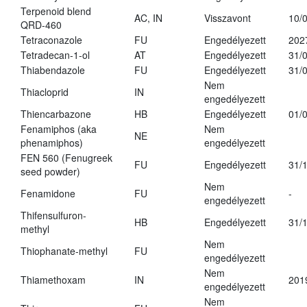
Terpenoid blend
AC, IN
Visszavont
10/
QRD-460
Tetraconazole
FU
Engedélyezett
202
Tetradecan-1-ol
AT
Engedélyezett
31/
Thiabendazole
FU
Engedélyezett
31/
Nem
Thiacloprid
IN
engedélyezett
Thiencarbazone
HB
Engedélyezett
01/
Fenamiphos (aka
Nem
NE
phenamiphos)
engedélyezett
FEN 560 (Fenugreek
FU
Engedélyezett
31/
seed powder)
Nem
Fenamidone
FU
-
engedélyezett
Thifensulfuron-
HB
Engedélyezett
31/
methyl
Nem
Thiophanate-methyl
FU
engedélyezett
Nem
Thiamethoxam
IN
201
engedélyezett
Nem