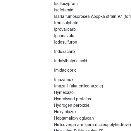
Isoflucypram
Isofetamid
Isaria fumosorosea Apopka strain 97 (fo
Iron sulphate
Iprovalicarb
Ipconazole
Iodosulfuron
Indoxacarb
Indolylbutyric acid
Imidacloprid
Imazamox
Imazalil (aka enilconazole)
Hymexazol
Hydrolysed proteins
Hydrogen peroxide
Hexythiazox
Heptamaloxyloglucan
Helicoverpa armigera nucleopolyhedrovi
Haloxyfop-P (Haloxyfop-R)