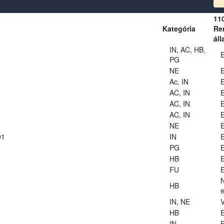
11
Kategória
Ren
áll
IN, AC, HB,
E
PG
NE
E
Ac, IN
E
AC, IN
E
AC, IN
E
AC, IN
E
NE
E
01
IN
E
PG
E
HB
E
FU
E
HB
e
IN, NE
V
HB
E
IN
E