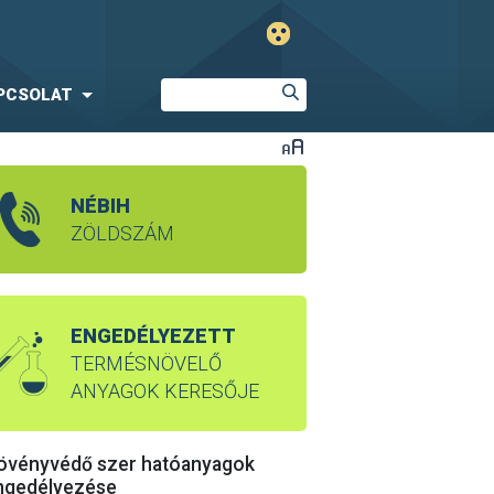
PCSOLAT
NÉBIH
ZÖLDSZÁM
ENGEDÉLYEZETT
TERMÉSNÖVELŐ
ANYAGOK KERESŐJE
övényvédő szer hatóanyagok
ngedélyezése