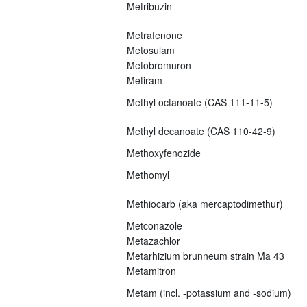
Metribuzin
Metrafenone
Metosulam
Metobromuron
Metiram
Methyl octanoate (CAS 111-11-5)
Methyl decanoate (CAS 110-42-9)
Methoxyfenozide
Methomyl
Methiocarb (aka mercaptodimethur)
Metconazole
Metazachlor
Metarhizium brunneum strain Ma 43
Metamitron
Metam (incl. -potassium and -sodium)