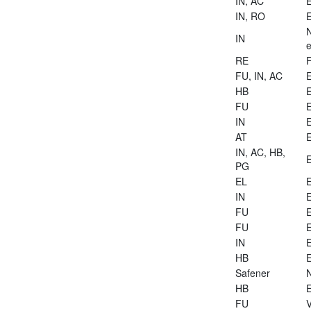
IN, AC
E
IN, RO
E
IN
e
RE
FU, IN, AC
E
HB
E
FU
E
IN
E
AT
E
IN, AC, HB,
E
PG
EL
E
IN
E
FU
E
FU
E
IN
E
HB
E
Safener
HB
E
FU
V