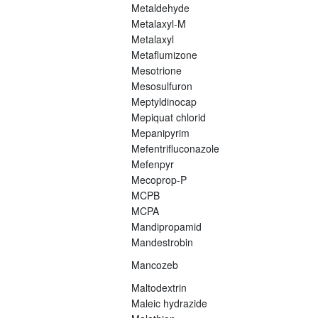
Metaldehyde
Metalaxyl-M
Metalaxyl
Metaflumizone
Mesotrione
Mesosulfuron
Meptyldinocap
Mepiquat chlorid
Mepanipyrim
Mefentrifluconazole
Mefenpyr
Mecoprop-P
MCPB
MCPA
Mandipropamid
Mandestrobin
Mancozeb
Maltodextrin
Maleic hydrazide