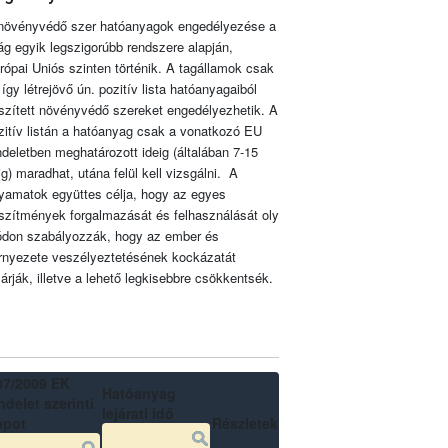
növényvédő szer hatóanyagok engedélyezése a
lág egyik legszigorúbb rendszere alapján,
rópai Uniós szinten történik. A tagállamok csak
 így létrejövő ún. pozitív lista hatóanyagaiból
szített növényvédő szereket engedélyezhetik. A
zitív listán a hatóanyag csak a vonatkozó EU
ndeletben meghatározott ideig (általában 7-15
ig) maradhat, utána felül kell vizsgálni. A
lyamatok együttes célja, hogy az egyes
szítmények forgalmazását és felhasználását oly
don szabályozzák, hogy az ember és
rnyezete veszélyeztetésének kockázatát
zárják, illetve a lehető legkisebbre csökkentsék.
07/2009 EK
Hatóanyag
delet szerinti
lejárati idő
apot
Részletek