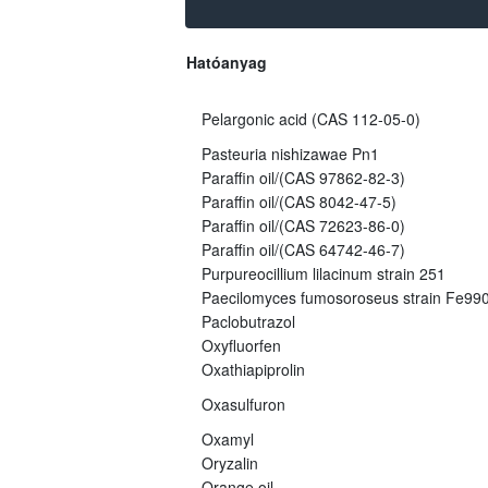
Hatóanyag
Pelargonic acid (CAS 112-05-0)
Pasteuria nishizawae Pn1
Paraffin oil/(CAS 97862-82-3)
Paraffin oil/(CAS 8042-47-5)
Paraffin oil/(CAS 72623-86-0)
Paraffin oil/(CAS 64742-46-7)
Purpureocillium lilacinum strain 251
Paecilomyces fumosoroseus strain Fe99
Paclobutrazol
Oxyfluorfen
Oxathiapiprolin
Oxasulfuron
Oxamyl
Oryzalin
Orange oil