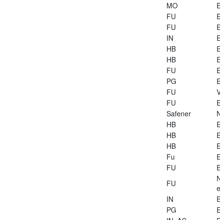
MO
E
FU
E
FU
E
IN
E
HB
E
HB
E
FU
E
PG
E
FU
V
FU
E
Safener
HB
E
HB
E
HB
E
Fu
E
FU
E
FU
e
IN
E
PG
E