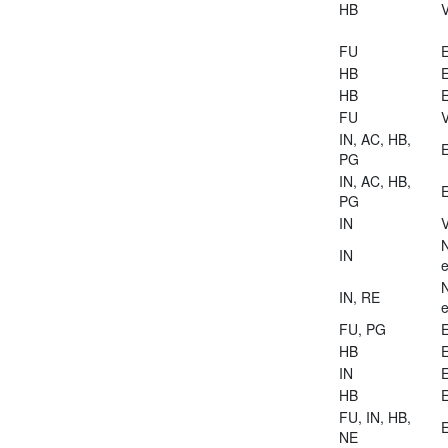
HB
V
FU
E
HB
E
HB
E
FU
V
IN, AC, HB,
E
PG
IN, AC, HB,
E
PG
IN
V
IN
e
IN, RE
e
FU, PG
E
HB
E
IN
E
HB
E
FU, IN, HB,
E
NE