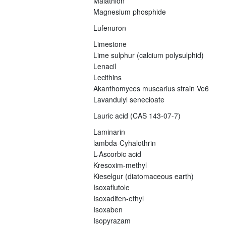
Malathion
Magnesium phosphide
Lufenuron
Limestone
Lime sulphur (calcium polysulphid)
Lenacil
Lecithins
Akanthomyces muscarius strain Ve6
Lavandulyl senecioate
Lauric acid (CAS 143-07-7)
Laminarin
lambda-Cyhalothrin
L-Ascorbic acid
Kresoxim-methyl
Kieselgur (diatomaceous earth)
Isoxaflutole
Isoxadifen-ethyl
Isoxaben
Isopyrazam