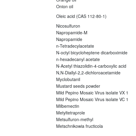
Onion oil
Oleic acid (CAS 112-80-1)
Nicosulfuron
Napropamide-M
Napropamide
n-Tetradecylacetate
N-octyl bicycloheptene dicarboximide
n-hexadecanyl acetate
N-Acetyl thiazolidin-4-carboxylic acid
N,N-Diallyl-2,2-dichloroacetamide
Myclobutanil
Mustard seeds powder
Mild Pepino Mosaic Virus isolate VX 1
Mild Pepino Mosaic Virus isolate VC 1
Milbemectin
Metyltetraprole
Metsulfuron-methyl
Metschnikowia fructicola