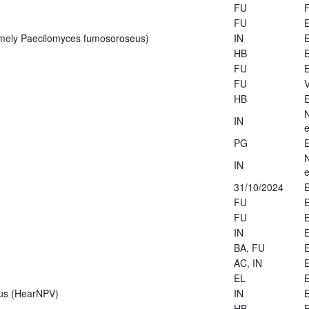
FU
FU
E
rmely Paecilomyces fumosoroseus)
IN
E
HB
E
FU
E
FU
V
HB
E
IN
e
PG
E
IN
e
31/10/2024
E
FU
E
FU
E
IN
E
BA, FU
E
AC, IN
E
EL
E
rus (HearNPV)
IN
E
HB
E