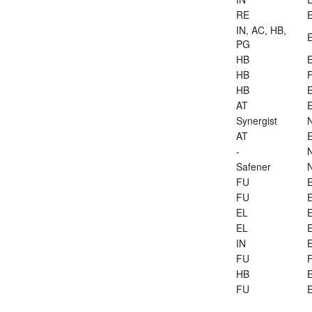
RE
E
IN, AC, HB,
E
PG
HB
E
HB
HB
E
AT
E
Synergist
AT
E
-
Safener
FU
E
FU
E
EL
E
EL
E
IN
E
FU
HB
E
FU
E