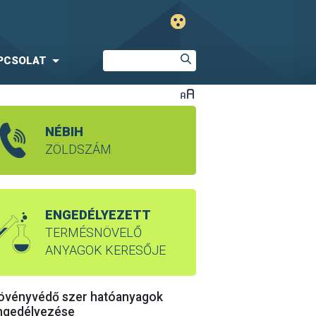
PCSOLAT
NÉBIH
ZÖLDSZÁM
ENGEDÉLYEZETT
TERMÉSNÖVELŐ
ANYAGOK KERESŐJE
övényvédő szer hatóanyagok
ngedélyezése