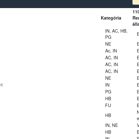
11
Kategória
Ren
áll
IN, AC, HB,
E
PG
NE
E
Ac, IN
E
AC, IN
E
AC, IN
E
AC, IN
E
NE
E
01
IN
E
PG
E
HB
E
FU
E
HB
e
IN, NE
V
HB
E
IN
E