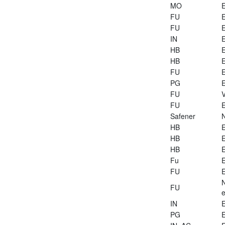
MO
E
FU
E
FU
E
IN
E
HB
E
HB
E
FU
E
PG
E
FU
V
FU
E
Safener
HB
E
HB
E
HB
E
Fu
E
FU
E
FU
e
IN
E
PG
E