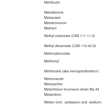
Metribuzin
Metrafenone
Metosulam
Metobromuron
Metiram
Methyl octanoate (CAS 111-11-5)
Methyl decanoate (CAS 110-42-9)
Methoxyfenozide
Methomyl
Methiocarb (aka mercaptodimethur)
Metconazole
Metazachlor
Metarhizium brunneum strain Ma 43
Metamitron
Metam (incl. -potassium and -sodium)