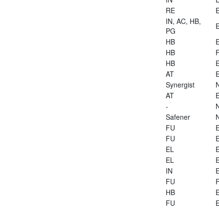
RE
E
IN, AC, HB,
E
PG
HB
E
HB
HB
E
AT
E
Synergist
AT
E
-
Safener
FU
E
FU
E
EL
E
EL
E
IN
E
FU
HB
E
FU
E