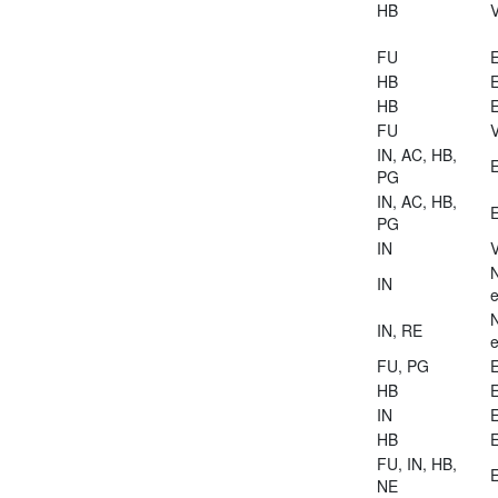
HB
V
FU
E
HB
E
HB
E
FU
V
IN, AC, HB,
E
PG
IN, AC, HB,
E
PG
IN
V
IN
e
IN, RE
e
FU, PG
E
HB
E
IN
E
HB
E
FU, IN, HB,
E
NE