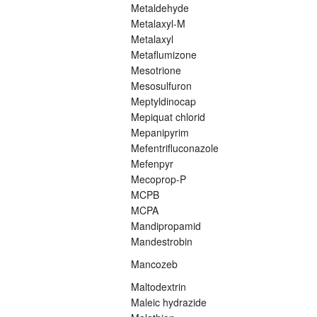
Metaldehyde
Metalaxyl-M
Metalaxyl
Metaflumizone
Mesotrione
Mesosulfuron
Meptyldinocap
Mepiquat chlorid
Mepanipyrim
Mefentrifluconazole
Mefenpyr
Mecoprop-P
MCPB
MCPA
Mandipropamid
Mandestrobin
Mancozeb
Maltodextrin
Maleic hydrazide