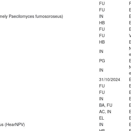
FU
FU
E
rmely Paecilomyces fumosoroseus)
IN
E
HB
E
FU
E
FU
V
HB
E
IN
e
PG
E
IN
e
31/10/2024
E
FU
E
FU
E
IN
E
BA, FU
E
AC, IN
E
EL
E
rus (HearNPV)
IN
E
HB
E