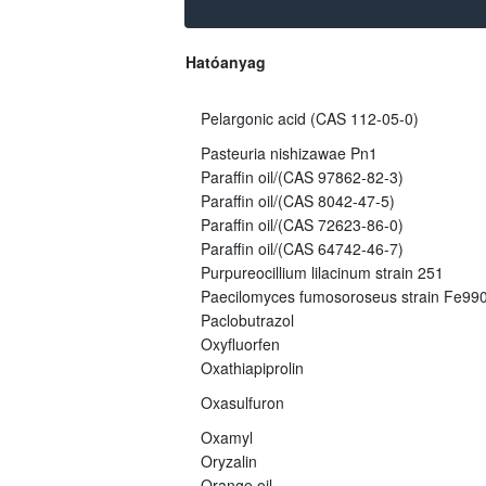
Hatóanyag
Pelargonic acid (CAS 112-05-0)
Pasteuria nishizawae Pn1
Paraffin oil/(CAS 97862-82-3)
Paraffin oil/(CAS 8042-47-5)
Paraffin oil/(CAS 72623-86-0)
Paraffin oil/(CAS 64742-46-7)
Purpureocillium lilacinum strain 251
Paecilomyces fumosoroseus strain Fe99
Paclobutrazol
Oxyfluorfen
Oxathiapiprolin
Oxasulfuron
Oxamyl
Oryzalin
Orange oil