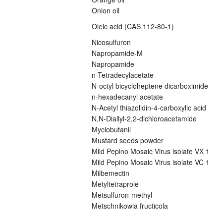
Onion oil
Oleic acid (CAS 112-80-1)
Nicosulfuron
Napropamide-M
Napropamide
n-Tetradecylacetate
N-octyl bicycloheptene dicarboximide
n-hexadecanyl acetate
N-Acetyl thiazolidin-4-carboxylic acid
N,N-Diallyl-2,2-dichloroacetamide
Myclobutanil
Mustard seeds powder
Mild Pepino Mosaic Virus isolate VX 1
Mild Pepino Mosaic Virus isolate VC 1
Milbemectin
Metyltetraprole
Metsulfuron-methyl
Metschnikowia fructicola