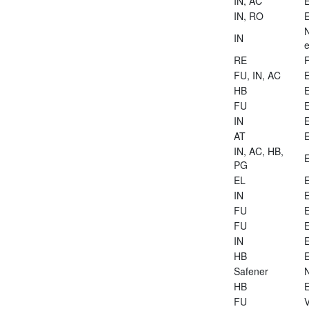
IN, AC
E
IN, RO
E
IN
e
RE
FU, IN, AC
E
HB
E
FU
E
IN
E
AT
E
IN, AC, HB,
E
PG
EL
E
IN
E
FU
E
FU
E
IN
E
HB
E
Safener
HB
E
FU
V