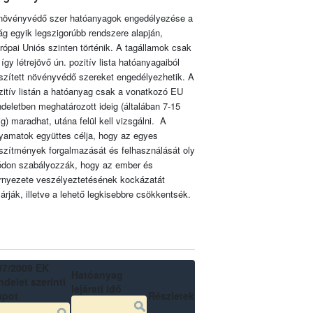
növényvédő szer hatóanyagok engedélyezése a
lág egyik legszigorúbb rendszere alapján,
rópai Uniós szinten történik. A tagállamok csak
 így létrejövő ún. pozitív lista hatóanyagaiból
szített növényvédő szereket engedélyezhetik. A
zitív listán a hatóanyag csak a vonatkozó EU
ndeletben meghatározott ideig (általában 7-15
ig) maradhat, utána felül kell vizsgálni. A
lyamatok együttes célja, hogy az egyes
szítmények forgalmazását és felhasználását oly
don szabályozzák, hogy az ember és
rnyezete veszélyeztetésének kockázatát
zárják, illetve a lehető legkisebbre csökkentsék.
07/2009 EK
Hatóanyag
delet szerinti
lejárati idő
apot
Részletek