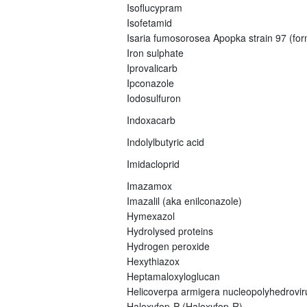
Isoflucypram
Isofetamid
Isaria fumosorosea Apopka strain 97 (fo
Iron sulphate
Iprovalicarb
Ipconazole
Iodosulfuron
Indoxacarb
Indolylbutyric acid
Imidacloprid
Imazamox
Imazalil (aka enilconazole)
Hymexazol
Hydrolysed proteins
Hydrogen peroxide
Hexythiazox
Heptamaloxyloglucan
Helicoverpa armigera nucleopolyhedrovi
Haloxyfop-P (Haloxyfop-R)