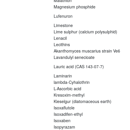
Malathion
Magnesium phosphide
Lufenuron
Limestone
Lime sulphur (calcium polysulphid)
Lenacil
Lecithins
Akanthomyces muscarius strain Ve6
Lavandulyl senecioate
Lauric acid (CAS 143-07-7)
Laminarin
lambda-Cyhalothrin
L-Ascorbic acid
Kresoxim-methyl
Kieselgur (diatomaceous earth)
Isoxaflutole
Isoxadifen-ethyl
Isoxaben
Isopyrazam