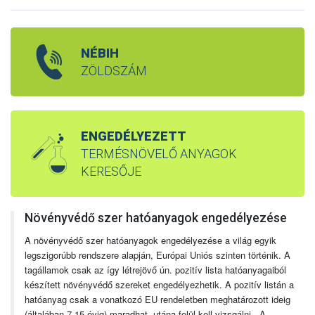
NÉBIH
ZÖLDSZÁM
ENGEDÉLYEZETT
TERMÉSNÖVELŐ ANYAGOK
KERESŐJE
Növényvédő szer hatóanyagok engedélyezése
A növényvédő szer hatóanyagok engedélyezése a világ egyik
legszigorúbb rendszere alapján, Európai Uniós szinten történik. A
tagállamok csak az így létrejövő ún. pozitív lista hatóanyagaiból
készített növényvédő szereket engedélyezhetik. A pozitív listán a
hatóanyag csak a vonatkozó EU rendeletben meghatározott ideig
(általában 7-15 évig) maradhat, utána felül kell vizsgálni. A