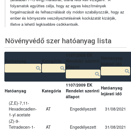
folyamatok együttes célja, hogy az egyes készítmények
forgalmazását és felhasználását oly módon szabályozzák, hogy az
ember és környezete veszélyeztetésének kockázatát kizárják,
illetve a lehető legkisebbre csökkentsék.
Növényvédő szer hatóanyag lista
1107/2009 EK
Hatóanyag
Hatóanyag
Kategória
Rendelet szerinti
lejárati idő
állapot
1107/2009 EK
Hatóanyag
Hatóanyag
Kategória
Rendelet szerinti
lejárati idő
állapot
(Z,E)-7,11-
Hexadecadien-
AT
Engedélyezett
31/08/2021
1-yl acetate
(Z)-9-
Tetradecen-1-
AT
Engedélyezett
31/08/2021