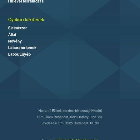
Hírlevél feliratkozás
Gyakori kérdések
Élelmiszer
Állat
Növény
Laboratóriumok
Labor/Egyéb
Nemzeti Élelmiszerlánc-biztonsági Hivatal
Cím: 1024 Budapest, Keleti Károly utca. 24.
Levelezési cím: 1525 Budapest. Pf. 30.
E-mail:
ugyfelszolgalat@nebih.gov.hu