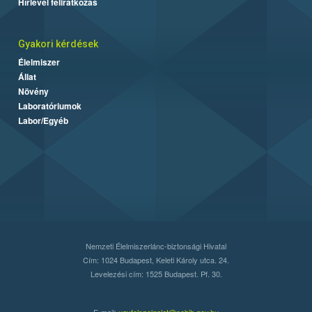
Hírlevél feliratkozás
Gyakori kérdések
Élelmiszer
Állat
Növény
Laboratóriumok
Labor/Egyéb
Nemzeti Élelmiszerlánc-biztonsági Hivatal
Cím: 1024 Budapest, Keleti Károly utca. 24.
Levelezési cím: 1525 Budapest. Pf. 30.
E-mail:
ugyfelszolgalat@nebih.gov.hu