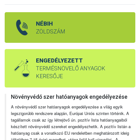
NÉBIH
ZÖLDSZÁM
ENGEDÉLYEZETT
TERMÉSNÖVELŐ ANYAGOK
KERESŐJE
Növényvédő szer hatóanyagok engedélyezése
A növényvédő szer hatóanyagok engedélyezése a világ egyik
legszigorúbb rendszere alapján, Európai Uniós szinten történik. A
tagállamok csak az így létrejövő ún. pozitív lista hatóanyagaiból
készített növényvédő szereket engedélyezhetik. A pozitív listán a
hatóanyag csak a vonatkozó EU rendeletben meghatározott ideig
(általában 7-15 évig) maradhat, utána felül kell vizsgálni. A