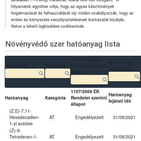
folyamatok együttes célja, hogy az egyes készítmények
forgalmazását és felhasználását oly módon szabályozzák, hogy az
ember és környezete veszélyeztetésének kockázatát kizárják,
illetve a lehető legkisebbre csökkentsék.
Növényvédő szer hatóanyag lista
1107/2009 EK
Hatóanyag
Hatóanyag
Kategória
Rendelet szerinti
lejárati idő
állapot
1107/2009 EK
Hatóanyag
Hatóanyag
Kategória
Rendelet szerinti
lejárati idő
állapot
(Z,E)-7,11-
Hexadecadien-
AT
Engedélyezett
31/08/2021
1-yl acetate
(Z)-9-
Tetradecen-1-
AT
Engedélyezett
31/08/2021