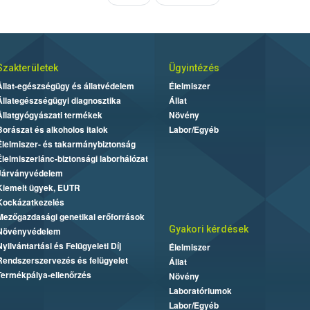
Szakterületek
Ügyintézés
Állat-egészségügy és állatvédelem
Élelmiszer
Állategészségügyi diagnosztika
Állat
Állatgyógyászati termékek
Növény
Borászat és alkoholos italok
Labor/Egyéb
Élelmiszer- és takarmánybiztonság
Élelmiszerlánc-biztonsági laborhálózat
Járványvédelem
Kiemelt ügyek, EUTR
Kockázatkezelés
Mezőgazdasági genetikai erőforrások
Gyakori kérdések
Növényvédelem
Nyilvántartási és Felügyeleti Díj
Élelmiszer
Rendszerszervezés és felügyelet
Állat
Termékpálya-ellenőrzés
Növény
Laboratóriumok
Labor/Egyéb