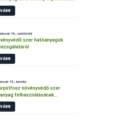
int
VÁBB
február 16., csütörtök
vényvédő szer hatóanyagok
lvizsgálatáról
VÁBB
január 13., szerda
órpirifosz növényvédő szer
anyag felhasználásának
átozása
VÁBB