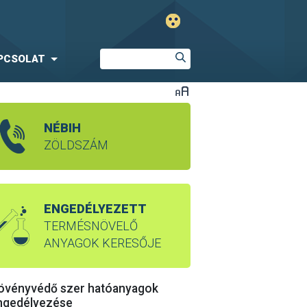
PCSOLAT
NÉBIH
ZÖLDSZÁM
ENGEDÉLYEZETT
TERMÉSNÖVELŐ
ANYAGOK KERESŐJE
övényvédő szer hatóanyagok
ngedélyezése