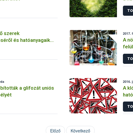
szer
TO
ő szerek
2017. 
A nö
séről és hatóanyagaik
felü
TO
rda
2016. 
tották a glifozát uniós
A kl
élyét
ható
korl
TO
Előző
Következő