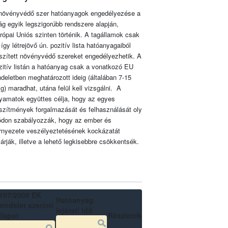
növényvédő szer hatóanyagok engedélyezése a
lág egyik legszigorúbb rendszere alapján,
rópai Uniós szinten történik. A tagállamok csak
 így létrejövő ún. pozitív lista hatóanyagaiból
szített növényvédő szereket engedélyezhetik. A
zitív listán a hatóanyag csak a vonatkozó EU
ndeletben meghatározott ideig (általában 7-15
ig) maradhat, utána felül kell vizsgálni. A
lyamatok együttes célja, hogy az egyes
szítmények forgalmazását és felhasználását oly
don szabályozzák, hogy az ember és
rnyezete veszélyeztetésének kockázatát
zárják, illetve a lehető legkisebbre csökkentsék.
107/2009 EK
Hatóanyag
endelet szerinti
lejárati idő
llapot
Részletek