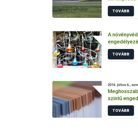
TOVÁBB
A növényvéd
engedélyezé
vizsgálatáról
TOVÁBB
2016. július 6., sze
Meghosszabbí
szintű enged
TOVÁBB