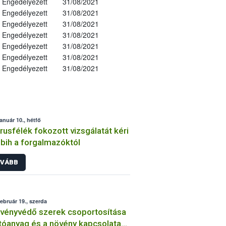
Engedélyezett
31/08/2021
Engedélyezett
31/08/2021
Engedélyezett
31/08/2021
Engedélyezett
31/08/2021
Engedélyezett
31/08/2021
Engedélyezett
31/08/2021
Engedélyezett
31/08/2021
január 10., hétfő
trusfélék fokozott vizsgálatát kéri
bih a forgalmazóktól
VÁBB
február 19., szerda
vényvédő szerek csoportosítása
tóanyag és a növény kapcsolata