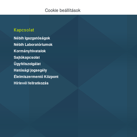
Cookie beállítások
Kapcsolat
Nébih Igazgatóságok
Nébih Laboratóriumok
Kormányhivatalok
Sajtókapcsolat
Ügyfélszolgálat
Hatósági jogsegély
Élelmiszermentő Központ
Hírlevél feliratkozás