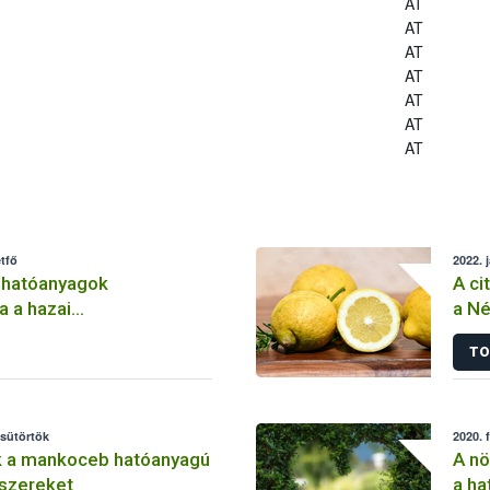
AT
AT
AT
AT
AT
AT
AT
tfő
2022. 
 hatóanyagok
A ci
a a hazai
a Né
lemben
TO
csütörtök
2020. 
k a mankoceb hatóanyagú
A nö
szereket
a ha