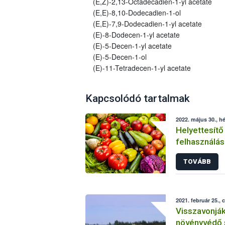
(E,Z)-2,13-Octadecadien-1-yl acetate
(E,E)-8,10-Dodecadien-1-ol
(E,E)-7,9-Dodecadien-1-yl acetate
(E)-8-Dodecen-1-yl acetate
(E)-5-Decen-1-yl acetate
(E)-5-Decen-1-ol
(E)-11-Tetradecen-1-yl acetate
Kapcsolódó tartalmak
2022. május 30., hé
Helyettesítő
felhasználás
növényvéde
TOVÁBB
2021. február 25., 
Visszavonjá
növényvédő 