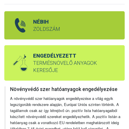
NÉBIH
ZÖLDSZÁM
ENGEDÉLYEZETT
TERMÉSNÖVELŐ ANYAGOK
KERESŐJE
Növényvédő szer hatóanyagok engedélyezése
A növényvédő szer hatóanyagok engedélyezése a világ egyik
legszigorúbb rendszere alapján, Európai Uniós szinten történik. A
tagállamok csak az így létrejövő ún. pozitív lista hatóanyagaiból
készített növényvédő szereket engedélyezhetik. A pozitív listán a
hatóanyag csak a vonatkozó EU rendeletben meghatározott ideig
(általában 7-15 évig) maradhat, utána felül kell vizsgálni. A