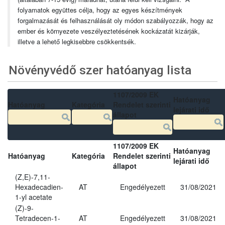
folyamatok együttes célja, hogy az egyes készítmények
forgalmazását és felhasználását oly módon szabályozzák, hogy az
ember és környezete veszélyeztetésének kockázatát kizárják,
illetve a lehető legkisebbre csökkentsék.
Növényvédő szer hatóanyag lista
1107/2009 EK
Hatóanyag
Hatóanyag
Kategória
Rendelet szerinti
lejárati idő
állapot
1107/2009 EK
Hatóanyag
Hatóanyag
Kategória
Rendelet szerinti
lejárati idő
állapot
(Z,E)-7,11-
Hexadecadien-
AT
Engedélyezett
31/08/2021
1-yl acetate
(Z)-9-
Tetradecen-1-
AT
Engedélyezett
31/08/2021