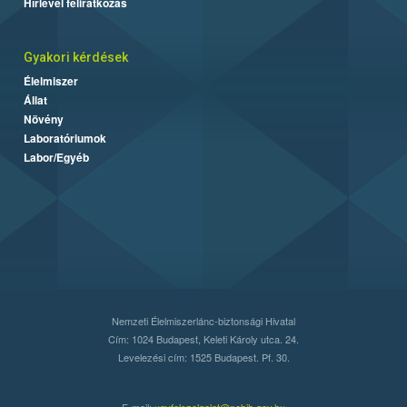
Hírlevél feliratkozás
Gyakori kérdések
Élelmiszer
Állat
Növény
Laboratóriumok
Labor/Egyéb
Nemzeti Élelmiszerlánc-biztonsági Hivatal
Cím: 1024 Budapest, Keleti Károly utca. 24.
Levelezési cím: 1525 Budapest. Pf. 30.
E-mail:
ugyfelszolgalat@nebih.gov.hu