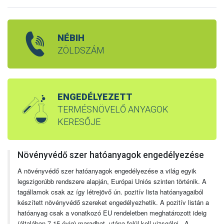
NÉBIH
ZÖLDSZÁM
ENGEDÉLYEZETT
TERMÉSNÖVELŐ ANYAGOK
KERESŐJE
Növényvédő szer hatóanyagok engedélyezése
A növényvédő szer hatóanyagok engedélyezése a világ egyik
legszigorúbb rendszere alapján, Európai Uniós szinten történik. A
tagállamok csak az így létrejövő ún. pozitív lista hatóanyagaiból
készített növényvédő szereket engedélyezhetik. A pozitív listán a
hatóanyag csak a vonatkozó EU rendeletben meghatározott ideig
(általában 7-15 évig) maradhat, utána felül kell vizsgálni. A