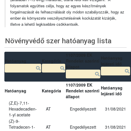
folyamatok együttes célja, hogy az egyes készítmények
forgalmazását és felhasználását oly módon szabályozzák, hogy az
ember és környezete veszélyeztetésének kockázatát kizárják,
illetve a lehető legkisebbre csökkentsék.
Növényvédő szer hatóanyag lista
1107/2009 EK
Hatóanyag
Hatóanyag
Kategória
Rendelet szerinti
lejárati idő
állapot
1107/2009 EK
Hatóanyag
Hatóanyag
Kategória
Rendelet szerinti
lejárati idő
állapot
(Z,E)-7,11-
Hexadecadien-
AT
Engedélyezett
31/08/2021
1-yl acetate
(Z)-9-
Tetradecen-1-
AT
Engedélyezett
31/08/2021