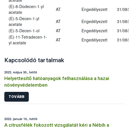
acetate
(E)-8-Dodecen-1-yl
AT
Engedélyezett
31/08
acetate
(E)-5-Decen-1-yl
AT
Engedélyezett
31/08
acetate
(E)-5-Decen-1-ol
AT
Engedélyezett
31/08
(E)-11-Tetradecen-1-
AT
Engedélyezett
31/08
yl acetate
Kapcsolódó tartalmak
2022. május 30., hétfő
Helyettesítő hatóanyagok felhasználása a hazai
növényvédelemben
TOVÁBB
2022. január 10., hétfő
A citrusfélék fokozott vizsgálatát kéri a Nébih a