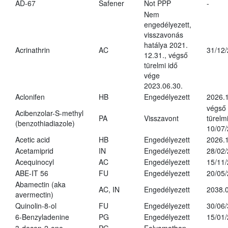
AD-67
Safener
Not PPP
-
Nem
engedélyezett,
visszavonás
hatálya 2021.
Acrinathrin
AC
31/12
12.31., végső
türelmi idő
vége
2023.06.30.
Aclonifen
HB
Engedélyezett
2026.
végső
Acibenzolar-S-methyl
PA
Visszavont
türelmi
(benzothiadiazole)
10/07
Acetic acid
HB
Engedélyezett
2026.1
Acetamiprid
IN
Engedélyezett
28/02
Acequinocyl
AC
Engedélyezett
15/11
ABE-IT 56
FU
Engedélyezett
20/05
Abamectin (aka
AC, IN
Engedélyezett
2038.
avermectin)
Quinolin-8-ol
FU
Engedélyezett
30/06
6-Benzyladenine
PG
Engedélyezett
15/01