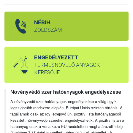
NÉBIH
ZÖLDSZÁM
ENGEDÉLYEZETT
TERMÉSNÖVELŐ ANYAGOK
KERESŐJE
Növényvédő szer hatóanyagok engedélyezése
A növényvédő szer hatóanyagok engedélyezése a világ egyik
legszigorúbb rendszere alapján, Európai Uniós szinten történik. A
tagállamok csak az így létrejövő ún. pozitív lista hatóanyagaiból
készített növényvédő szereket engedélyezhetik. A pozitív listán a
hatóanyag csak a vonatkozó EU rendeletben meghatározott ideig
(általában 7-15 évig) maradhat, utána felül kell vizsgálni. A