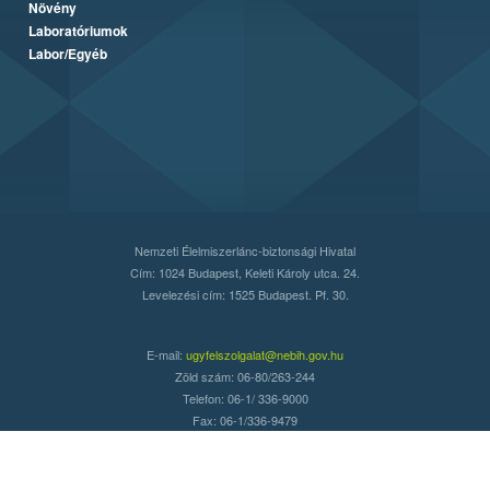
Növény
Laboratóriumok
Labor/Egyéb
Nemzeti Élelmiszerlánc-biztonsági Hivatal
Cím: 1024 Budapest, Keleti Károly utca. 24.
Levelezési cím: 1525 Budapest. Pf. 30.
E-mail:
ugyfelszolgalat@nebih.gov.hu
Zöld szám: 06-80/263-244
Telefon: 06-1/ 336-9000
Fax: 06-1/336-9479