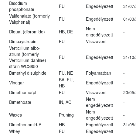
Disodium
FU
Engedélyezett
31/07
phosphonate
Valifenalate (formerly
FU
Engedélyezett
01/03
Valiphenal)
Nem
Diquat (dibromide)
HB, DE
-
engedélyezett
Dimoxystrobin
FU
Visszavont
-
Verticillium albo-
atrum (formerly
FU
Engedélyezett
31/10
Verticillium dahliae)
strain WCS850
Dimethyl disulphide
FU, NE
Folyamatban
-
BA, FU,
Vinegar
Engedélyezett
-
HB
Dimethomorph
FU
Visszavont
20/05
Nem
Dimethoate
IN, AC
-
engedélyezett
Nem
Waxes
Pruning
-
engedélyezett
Dimethenamid-P
HB
Engedélyezett
31/08
Whey
FU
Engedélyezett
-