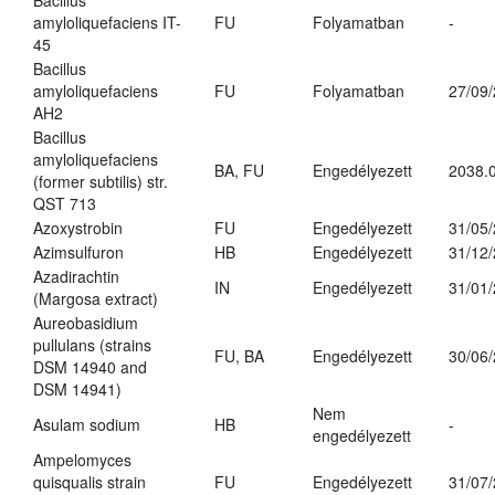
Bacillus
amyloliquefaciens IT-
FU
Folyamatban
-
45
Bacillus
amyloliquefaciens
FU
Folyamatban
27/09
AH2
Bacillus
amyloliquefaciens
BA, FU
Engedélyezett
2038.
(former subtilis) str.
QST 713
Azoxystrobin
FU
Engedélyezett
31/05
Azimsulfuron
HB
Engedélyezett
31/12
Azadirachtin
IN
Engedélyezett
31/01
(Margosa extract)
Aureobasidium
pullulans (strains
FU, BA
Engedélyezett
30/06
DSM 14940 and
DSM 14941)
Nem
Asulam sodium
HB
-
engedélyezett
Ampelomyces
quisqualis strain
FU
Engedélyezett
31/07