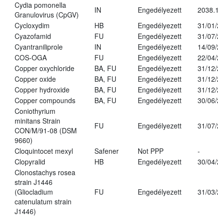
Cydia pomonella
IN
Engedélyezett
2038.
Granulovirus (CpGV)
Cycloxydim
HB
Engedélyezett
31/01
Cyazofamid
FU
Engedélyezett
31/07
Cyantraniliprole
IN
Engedélyezett
14/09
COS-OGA
FU
Engedélyezett
22/04
Copper oxychloride
BA, FU
Engedélyezett
31/12
Copper oxide
BA, FU
Engedélyezett
31/12
Copper hydroxide
BA, FU
Engedélyezett
31/12
Copper compounds
BA, FU
Engedélyezett
30/06
Coniothyrium
minitans Strain
FU
Engedélyezett
31/07
CON/M/91-08 (DSM
9660)
Cloquintocet mexyl
Safener
Not PPP
-
Clopyralid
HB
Engedélyezett
30/04
Clonostachys rosea
strain J1446
(Gliocladium
FU
Engedélyezett
31/03
catenulatum strain
J1446)