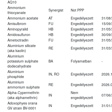
AQ10
Ammonium
Synergist
Not PPP
thiocyanate
Ammonium acetate
AT
Engedélyezett
31/08
Amisulbrom
FU
Engedélyezett
15/09
Aminopyralid
HB
Engedélyezett
31/05
Amidosulfuron
HB
Engedélyezett
30/09
Ametoctradin
FU
Engedélyezett
31/05
Aluminium silicate
RE
Engedélyezett
31/03
(aka kaolin)
Aluminium
potassium sulphate
BA
Folyamatban
-
dodecahydrate
Aluminium
IN, RO
Engedélyezett
2026.1
phosphide
Aluminium
RE
Engedélyezett
2026.0
ammonium sulphate
Alpha-Cypermethrin
Nem
IN
07/06
(aka alphamethrin)
engedélyezett
Adoxophyes orana
IN
Engedélyezett
31/01
GV strain BV-0001