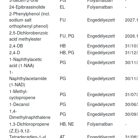
3-decen-2-one
PG
Folyamatban
-
24-Epibrassinolide
EL
Folyamatban
-
2-Phenylphenol (incl.
sodium salt
FU
Engedélyezett
2027.1
orthophenyl phenol)
2,5-Dichlorobenzoic
FU, PG
Engedélyezett
2026.
acid methylester
2,4-DB
HB
Engedélyezett
31/10
2,4-D
HB, PG
Engedélyezett
31/12
1-Naphthylacetic
PG
Engedélyezett
30/11
acid (1-NAA)
1-
Naphthylacetamide
PG
Engedélyezett
30/11
(1-NAD)
1-Methyl-
PG
Engedélyezett
31/07
cyclopropene
1-Decanol
PG
Engedélyezett
30/06
1,4-
PG
Engedélyezett
30/09
Dimethylnaphthalene
1,3-Dichloropropene
HB, NE
Folyamatban
-
(Z,E)-9,12-
Tetradecadien-1-yl
AT
Engedélyezett
31/08