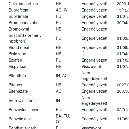
Calcium carbide
RE
Engedélyezett
2026.1
Buprofezin
AC, IN
Engedélyezett
15/12
Bupirimate
FU
Engedélyezett
31/01
Bromuconazole
FU
Engedélyezett
30/04
Bromoxynil
HB
Engedélyezett
Boscalid (formerly
FU
Engedélyezett
31/03
nicobifen)
Blood meal
RE
Engedélyezett
31/08
Bixlozone
HB
Új
21/04
Bixafen
FU
Engedélyezett
31/10
Bispyribac
HB
Visszavont
31/07
Nem
Bifenthrin
IN, AC
engedélyezett
Bifenox
HB
Engedélyezett
2027.0
Bifenazate
AC
Engedélyezett
2037.
Nem
Beta-Cyfluthrin
IN
engedélyezett
Benzovindiflupyr
FU
Engedélyezett
02/01
BA, FU,
Benzoic acid
Engedélyezett
31/08
OT
Benthiavalicarb
FU
Visszavont