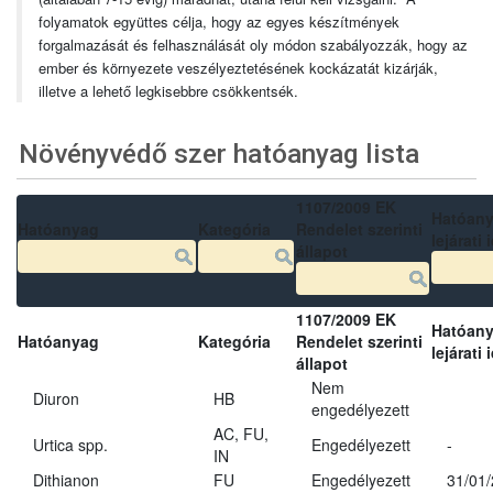
folyamatok együttes célja, hogy az egyes készítmények
forgalmazását és felhasználását oly módon szabályozzák, hogy az
ember és környezete veszélyeztetésének kockázatát kizárják,
illetve a lehető legkisebbre csökkentsék.
Növényvédő szer hatóanyag lista
1107/2009 EK
Hatóan
Hatóanyag
Kategória
Rendelet szerinti
lejárati 
állapot
1107/2009 EK
Hatóan
Hatóanyag
Kategória
Rendelet szerinti
lejárati 
állapot
Nem
Diuron
HB
engedélyezett
AC, FU,
Urtica spp.
Engedélyezett
-
IN
Dithianon
FU
Engedélyezett
31/01