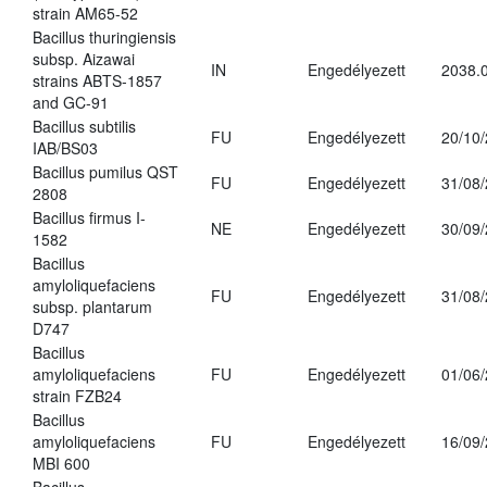
strain AM65-52
Bacillus thuringiensis
subsp. Aizawai
IN
Engedélyezett
2038.
strains ABTS-1857
and GC-91
Bacillus subtilis
FU
Engedélyezett
20/10
IAB/BS03
Bacillus pumilus QST
FU
Engedélyezett
31/08
2808
Bacillus firmus I-
NE
Engedélyezett
30/09
1582
Bacillus
amyloliquefaciens
FU
Engedélyezett
31/08
subsp. plantarum
D747
Bacillus
amyloliquefaciens
FU
Engedélyezett
01/06
strain FZB24
Bacillus
amyloliquefaciens
FU
Engedélyezett
16/09
MBI 600