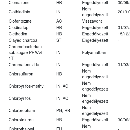
Clomazone
HB
Engedélyezett
30/09
Nem
Clothiadinin
IN
2019.0
engedélyezett
Clofentezine
AC
Visszavont
Clodinafop
HB
Engedélyezett
31/07
Clethodim
HB
Engedélyezett
15/12
Clayed charcoal
ST
Engedélyezett
-
Chromobacterium
subtsugae PRAA4-
IN
Folyamatban
-
1T
Chromafenozide
IN
Engedélyezett
31/03
Nem
Chlorsulfuron
HB
engedélyezett
Nem
Chlorpyrifos-methyl
IN, AC
engedélyezett
Nem
Chlorpyrifos
IN, AC
engedélyezett
Nem
Chlorpropham
PG, HB
-
engedélyezett
Chlorotoluron
HB
Engedélyezett
30/06
Nem
Chlorothalonil
FU
-