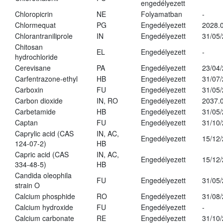
engedélyezett
Chloropicrin
NE
Folyamatban
-
Chlormequat
PG
Engedélyezett
2028.0
Chlorantraniliprole
IN
Engedélyezett
31/05
Chitosan
EL
Engedélyezett
-
hydrochloride
Cerevisane
PA
Engedélyezett
23/04
Carfentrazone-ethyl
HB
Engedélyezett
31/07
Carboxin
FU
Engedélyezett
31/05
Carbon dioxide
IN, RO
Engedélyezett
2037.
Carbetamide
HB
Engedélyezett
31/05
Captan
FU
Engedélyezett
31/10
Caprylic acid (CAS
IN, AC,
Engedélyezett
15/12
124-07-2)
HB
Capric acid (CAS
IN, AC,
Engedélyezett
15/12
334-48-5)
HB
Candida oleophila
FU
Engedélyezett
31/05
strain O
Calcium phosphide
RO
Engedélyezett
31/08
Calcium hydroxide
FU
Engedélyezett
-
Calcium carbonate
RE
Engedélyezett
31/10