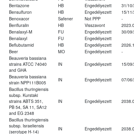
Bentazone
HB
Engedélyezett
31/10
Bensulfuron
HB
Engedélyezett
15/11
Benoxacor
Safener
Not PPP
-
Benfluralin
HB
Visszavont
2023.
Benalaxyl-M
FU
Engedélyezett
30/09
Benalaxyl
FU
Engedélyezett
Beflubutamid
HB
Engedélyezett
2026.
Beer
MO
Engedélyezett
-
Beauveria bassiana
strains ATCC 74040
IN
Engedélyezett
15/09
and GHA
Beauveria bassiana
IN
Engedélyezett
07/06
strain NPP111B005
Bacillus thuringiensis
subsp. Kurstaki
strains ABTS 351,
IN
Engedélyezett
2038.
PB 54, SA 11, SA12
and EG 2348
Bacillus thuringiensis
subsp. Israeliensis
IN
Engedélyezett
2038.
(serotype H-14)