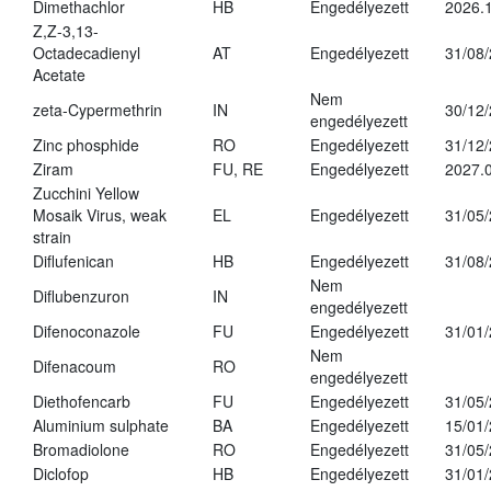
Dimethachlor
HB
Engedélyezett
2026.1
Z,Z-3,13-
Octadecadienyl
AT
Engedélyezett
31/08
Acetate
Nem
zeta-Cypermethrin
IN
30/12
engedélyezett
Zinc phosphide
RO
Engedélyezett
31/12
Ziram
FU, RE
Engedélyezett
2027.
Zucchini Yellow
Mosaik Virus, weak
EL
Engedélyezett
31/05
strain
Diflufenican
HB
Engedélyezett
31/08
Nem
Diflubenzuron
IN
engedélyezett
Difenoconazole
FU
Engedélyezett
31/01
Nem
Difenacoum
RO
engedélyezett
Diethofencarb
FU
Engedélyezett
31/05
Aluminium sulphate
BA
Engedélyezett
15/01
Bromadiolone
RO
Engedélyezett
31/05
Diclofop
HB
Engedélyezett
31/01