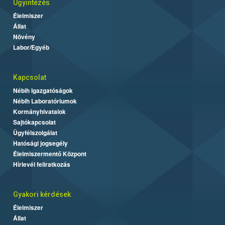
Ügyintézés
Élelmiszer
Állat
Növény
Labor/Egyéb
Kapcsolat
Nébih Igazgatóságok
Nébih Laboratóriumok
Kormányhivatalok
Sajtókapcsolat
Ügyfélszolgálat
Hatósági jogsegély
Élelmiszermentő Központ
Hírlevél feliratkozás
Gyakori kérdések
Élelmiszer
Állat