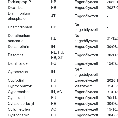
Dichlorprop-P
HB
Engedélyezett
2026.
Dicamba
HB
Engedélyezett
2027.0
Diammonium
AT
Engedélyezett
-
phosphate
Nem
Desmedipham
HB
-
engedélyezett
Denathonium
Nem
RE
01/12
benzoate
engedélyezett
Deltamethrin
IN
Engedélyezett
30/06
NE, FU,
Dazomet
Engedélyezett
30/11
HB, ST
Daminozide
PG
Engedélyezett
15/09
Nem
Cyromazine
IN
engedélyezett
Cyprodinil
FU
Engedélyezett
2026.
Cyproconazole
FU
Visszavont
31/05
Cypermethrin
IN, AC
Engedélyezett
31/01
Cymoxanil
FU
Engedélyezett
30/11
Cyhalofop-butyl
HB
Engedélyezett
30/06
Cyflumetofen
AC
Engedélyezett
15/10
Cyflufenamid
FU
Engedélyezett
30/06