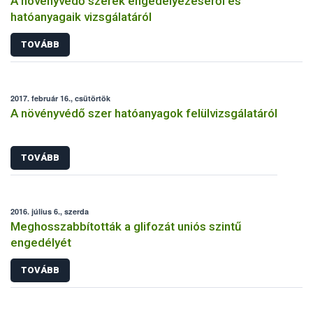
A növényvédő szerek engedélyezéséről és
hatóanyagaik vizsgálatáról
TOVÁBB
2017. február 16., csütörtök
A növényvédő szer hatóanyagok felülvizsgálatáról
TOVÁBB
2016. július 6., szerda
Meghosszabbították a glifozát uniós szintű
engedélyét
TOVÁBB