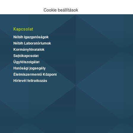
Cookie beállítások
Kapcsolat
Nébih Igazgatóságok
Nébih Laboratóriumok
Kormányhivatalok
Sajtókapcsolat
Ügyfélszolgálat
Hatósági jogsegély
Élelmiszermentő Központ
Hírlevél feliratkozás