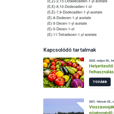
(E,Z)-2,13-Octadecadien-1-yl acetate
(E,E)-8,10-Dodecadien-1-ol
(E,E)-7,9-Dodecadien-1-yl acetate
(E)-8-Dodecen-1-yl acetate
(E)-5-Decen-1-yl acetate
(E)-5-Decen-1-ol
(E)-11-Tetradecen-1-yl acetate
Kapcsolódó tartalmak
2022. május 30., hé
Helyettesítő
felhasználás
növényvéde
TOVÁBB
2021. február 25., 
Visszavonjá
növényvédő 