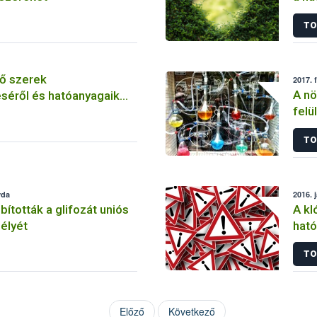
szer
TO
ő szerek
2017. 
A nö
séről és hatóanyagaik
felü
TO
rda
2016. 
tották a glifozát uniós
A kl
élyét
ható
korl
TO
Előző
Következő