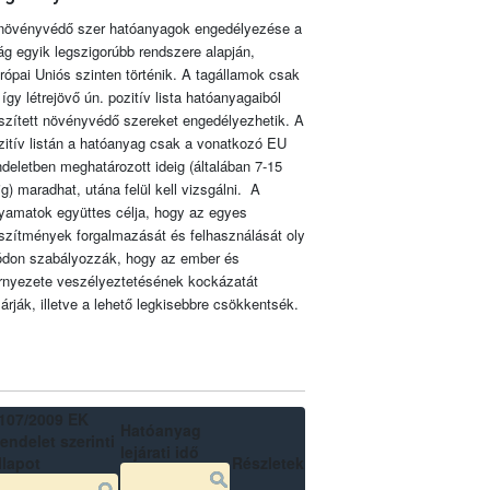
növényvédő szer hatóanyagok engedélyezése a
lág egyik legszigorúbb rendszere alapján,
rópai Uniós szinten történik. A tagállamok csak
 így létrejövő ún. pozitív lista hatóanyagaiból
szített növényvédő szereket engedélyezhetik. A
zitív listán a hatóanyag csak a vonatkozó EU
ndeletben meghatározott ideig (általában 7-15
ig) maradhat, utána felül kell vizsgálni. A
lyamatok együttes célja, hogy az egyes
szítmények forgalmazását és felhasználását oly
don szabályozzák, hogy az ember és
rnyezete veszélyeztetésének kockázatát
zárják, illetve a lehető legkisebbre csökkentsék.
107/2009 EK
Hatóanyag
endelet szerinti
lejárati idő
llapot
Részletek