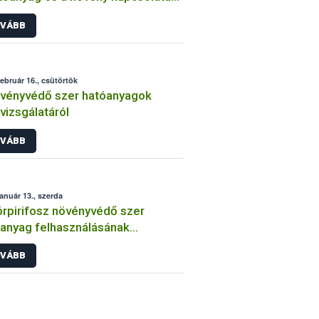
int
VÁBB
február 16., csütörtök
vényvédő szer hatóanyagok
lvizsgálatáról
VÁBB
január 13., szerda
órpirifosz növényvédő szer
anyag felhasználásának
átozása
VÁBB