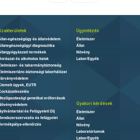
Szakterületek
Ügyintézés
Állat-egészségügy és állatvédelem
Élelmiszer
Állategészségügyi diagnosztika
Állat
Állatgyógyászati termékek
Növény
Borászat és alkoholos italok
Labor/Egyéb
Élelmiszer- és takarmánybiztonság
Élelmiszerlánc-biztonsági laborhálózat
Járványvédelem
Kiemelt ügyek, EUTR
Kockázatkezelés
Mezőgazdasági genetikai erőforrások
Gyakori kérdések
Növényvédelem
Nyilvántartási és Felügyeleti Díj
Élelmiszer
Rendszerszervezés és felügyelet
Állat
Termékpálya-ellenőrzés
Növény
Laboratóriumok
Labor/Egyéb