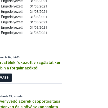
Engedélyezett
31/08/2021
Engedélyezett
31/08/2021
Engedélyezett
31/08/2021
Engedélyezett
31/08/2021
Engedélyezett
31/08/2021
Engedélyezett
31/08/2021
Engedélyezett
31/08/2021
január 10., hétfő
trusfélék fokozott vizsgálatát kéri
bih a forgalmazóktól
VÁBB
február 19., szerda
vényvédő szerek csoportosítása
tóanyag és a növény kapcsolata