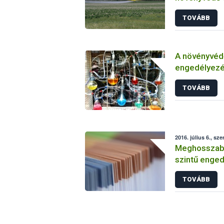
TOVÁBB
A növényvéd
engedélyezé
vizsgálatáról
TOVÁBB
2016. július 6., sze
Meghosszabbí
szintű enged
TOVÁBB