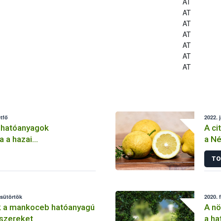
AT
AT
AT
AT
AT
AT
AT
tfő
2022. 
 hatóanyagok
A ci
a a hazai
a Né
lemben
TO
csütörtök
2020. 
k a mankoceb hatóanyagú
A nö
szereket
a ha