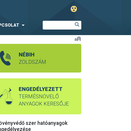
PCSOLAT
NÉBIH
ZÖLDSZÁM
ENGEDÉLYEZETT
TERMÉSNÖVELŐ
ANYAGOK KERESŐJE
övényvédő szer hatóanyagok
ngedélyezése