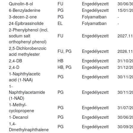
Quinolin-8-ol
FU
Engedélyezett
30/06/3
6-Benzyladenine
PG
Engedélyezett
15/01/2
3-decen-2-one
PG
Folyamatban
-
24-Epibrassinolide
EL
Folyamatban
-
2-Phenylphenol (incl.
sodium salt
FU
Engedélyezett
2027.11
orthophenyl phenol)
2,5-Dichlorobenzoic
FU, PG
Engedélyezett
2026.11
acid methylester
2,4-DB
HB
Engedélyezett
31/10/2
2,4-D
HB, PG
Engedélyezett
31/12/2
1-Naphthylacetic
PG
Engedélyezett
30/11/2
acid (1-NAA)
1-
Naphthylacetamide
PG
Engedélyezett
30/11/2
(1-NAD)
1-Methyl-
PG
Engedélyezett
31/07/2
cyclopropene
1-Decanol
PG
Engedélyezett
30/06/2
1,4-
PG
Engedélyezett
30/09/2
Dimethylnaphthalene