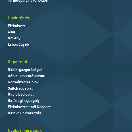
Termékpálya-ellenőrzés
Ügyintézés
Élelmiszer
Állat
Növény
Labor/Egyéb
Kapcsolat
Nébih Igazgatóságok
Nébih Laboratóriumok
Kormányhivatalok
Sajtókapcsolat
Ügyfélszolgálat
Hatósági jogsegély
Élelmiszermentő Központ
Hírlevél feliratkozás
Gyakori kérdések