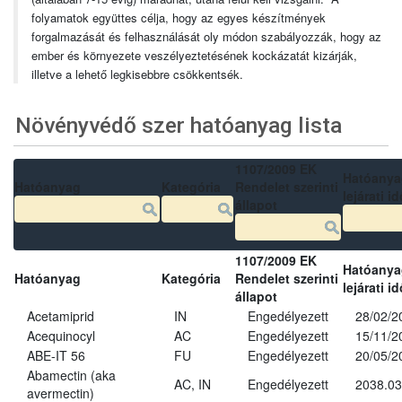
folyamatok együttes célja, hogy az egyes készítmények
forgalmazását és felhasználását oly módon szabályozzák, hogy az
ember és környezete veszélyeztetésének kockázatát kizárják,
illetve a lehető legkisebbre csökkentsék.
Növényvédő szer hatóanyag lista
1107/2009 EK
Hatóanya
Hatóanyag
Kategória
Rendelet szerinti
lejárati id
állapot
1107/2009 EK
Hatóanya
Hatóanyag
Kategória
Rendelet szerinti
lejárati id
állapot
Acetamiprid
IN
Engedélyezett
28/02/2
Acequinocyl
AC
Engedélyezett
15/11/2
ABE-IT 56
FU
Engedélyezett
20/05/2
Abamectin (aka
AC, IN
Engedélyezett
2038.03
avermectin)