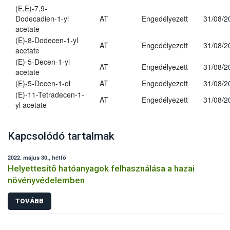
(E,E)-7,9-
Dodecadien-1-yl
AT
Engedélyezett
31/08/2
acetate
(E)-8-Dodecen-1-yl
AT
Engedélyezett
31/08/2
acetate
(E)-5-Decen-1-yl
AT
Engedélyezett
31/08/2
acetate
(E)-5-Decen-1-ol
AT
Engedélyezett
31/08/2
(E)-11-Tetradecen-1-
AT
Engedélyezett
31/08/2
yl acetate
Kapcsolódó tartalmak
2022. május 30., hétfő
Helyettesítő hatóanyagok felhasználása a hazai
növényvédelemben
TOVÁBB