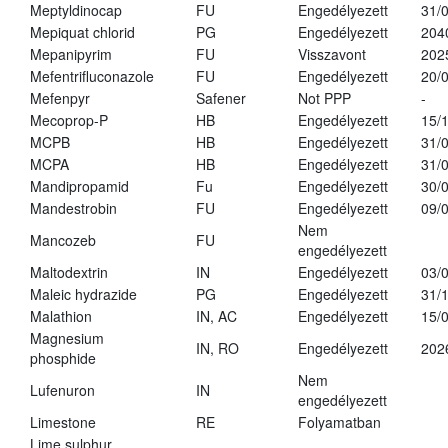
Meptyldinocap
FU
Engedélyezett
31/
Mepiquat chlorid
PG
Engedélyezett
204
Mepanipyrim
FU
Visszavont
202
Mefentrifluconazole
FU
Engedélyezett
20/
Mefenpyr
Safener
Not PPP
-
Mecoprop-P
HB
Engedélyezett
15/
MCPB
HB
Engedélyezett
31/
MCPA
HB
Engedélyezett
31/
Mandipropamid
Fu
Engedélyezett
30/
Mandestrobin
FU
Engedélyezett
09/
Nem
Mancozeb
FU
engedélyezett
Maltodextrin
IN
Engedélyezett
03/
Maleic hydrazide
PG
Engedélyezett
31/
Malathion
IN, AC
Engedélyezett
15/
Magnesium
IN, RO
Engedélyezett
202
phosphide
Nem
Lufenuron
IN
engedélyezett
Limestone
RE
Folyamatban
Lime sulphur