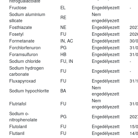
nitroguaiacolate
Fructose
EL
Engedélyezett
-
Sodium aluminium
Nem
RE
silicate
engedélyezett
Fosthiazate
NE
Engedélyezett
202
Fosetyl
FU
Engedélyezett
202
Formetanate
IN, AC
Engedélyezett
30/
Forchlorfenuron
PG
Engedélyezett
31/
Foramsulfuron
HB
Engedélyezett
31/
Sodium chloride
FU, IN
Engedélyezett
-
Sodium hydrogen
FU
Engedélyezett
-
carbonate
Fluxapyroxad
FU
Engedélyezett
31/
Nem
Sodium hypochlorite
BA
engedélyezett
Nem
Flutriafol
FU
31/
engedélyezett
Sodium o-
PG
Engedélyezett
202
nitrophenolate
Flutolanil
FU
Engedélyezett
15/
Flutianil
FU
Engedélyezett
14/