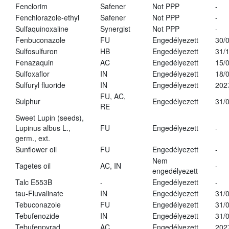
Fenclorim
Safener
Not PPP
-
Fenchlorazole-ethyl
Safener
Not PPP
-
Sulfaquinoxaline
Synergist
Not PPP
-
Fenbuconazole
FU
Engedélyezett
30/
Sulfosulfuron
HB
Engedélyezett
31/
Fenazaquin
AC
Engedélyezett
15/
Sulfoxaflor
IN
Engedélyezett
18/
Sulfuryl fluoride
IN
Engedélyezett
202
FU, AC,
Sulphur
Engedélyezett
31/
RE
Sweet Lupin (seeds),
Lupinus albus L.,
FU
Engedélyezett
-
germ., ext.
Sunflower oil
FU
Engedélyezett
-
Nem
Tagetes oil
AC, IN
-
engedélyezett
Talc E553B
-
Engedélyezett
-
tau-Fluvalinate
IN
Engedélyezett
31/
Tebuconazole
FU
Engedélyezett
31/
Tebufenozide
IN
Engedélyezett
31/
Tebufenpyrad
AC
Engedélyezett
202