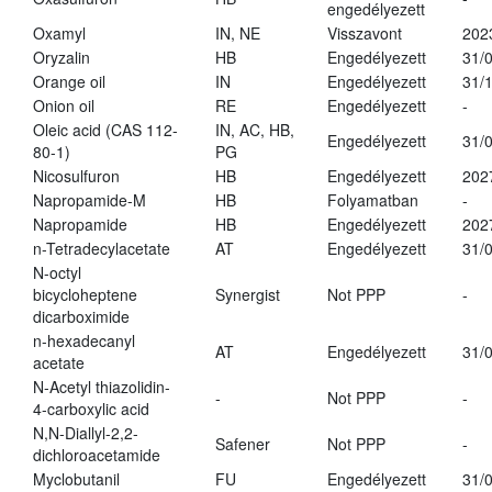
engedélyezett
Oxamyl
IN, NE
Visszavont
202
Oryzalin
HB
Engedélyezett
31/
Orange oil
IN
Engedélyezett
31/
Onion oil
RE
Engedélyezett
-
Oleic acid (CAS 112-
IN, AC, HB,
Engedélyezett
31/
80-1)
PG
Nicosulfuron
HB
Engedélyezett
202
Napropamide-M
HB
Folyamatban
-
Napropamide
HB
Engedélyezett
202
n-Tetradecylacetate
AT
Engedélyezett
31/
N-octyl
bicycloheptene
Synergist
Not PPP
-
dicarboximide
n-hexadecanyl
AT
Engedélyezett
31/
acetate
N-Acetyl thiazolidin-
-
Not PPP
-
4-carboxylic acid
N,N-Diallyl-2,2-
Safener
Not PPP
-
dichloroacetamide
Myclobutanil
FU
Engedélyezett
31/