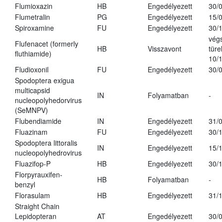
Flumioxazin
HB
Engedélyezett
30/
Flumetralin
PG
Engedélyezett
15/
Spiroxamine
FU
Engedélyezett
30/
vég
Flufenacet (formerly
HB
Visszavont
türe
fluthiamide)
10/
Fludioxonil
FU
Engedélyezett
30/
Spodoptera exigua
multicapsid
IN
Folyamatban
-
nucleopolyhedorvirus
(SeMNPV)
Flubendiamide
IN
Engedélyezett
31/
Fluazinam
FU
Engedélyezett
30/
Spodoptera littoralis
IN
Engedélyezett
15/
nucleopolyhedrovirus
Fluazifop-P
HB
Engedélyezett
30/
Florpyrauxifen-
HB
Folyamatban
-
benzyl
Florasulam
HB
Engedélyezett
31/
Straight Chain
Lepidopteran
AT
Engedélyezett
30/