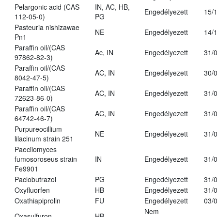
Pelargonic acid (CAS
IN, AC, HB,
Engedélyezett
15/
112-05-0)
PG
Pasteuria nishizawae
NE
Engedélyezett
14/
Pn1
Paraffin oil/(CAS
Ac, IN
Engedélyezett
31/
97862-82-3)
Paraffin oil/(CAS
AC, IN
Engedélyezett
30/
8042-47-5)
Paraffin oil/(CAS
AC, IN
Engedélyezett
31/
72623-86-0)
Paraffin oil/(CAS
AC, IN
Engedélyezett
31/
64742-46-7)
Purpureocillium
NE
Engedélyezett
31/
lilacinum strain 251
Paecilomyces
fumosoroseus strain
IN
Engedélyezett
31/
Fe9901
Paclobutrazol
PG
Engedélyezett
31/
Oxyfluorfen
HB
Engedélyezett
31/
Oxathiapiprolin
FU
Engedélyezett
03/
Nem
Oxasulfuron
HB
-