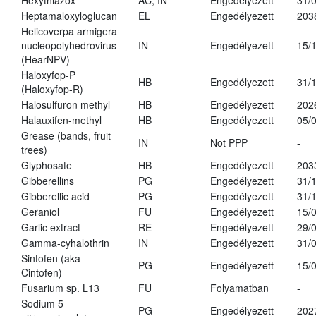
Hexythiazox
AC, IN
Engedélyezett
31/
Heptamaloxyloglucan
EL
Engedélyezett
203
Helicoverpa armigera
nucleopolyhedrovirus
IN
Engedélyezett
15/
(HearNPV)
Haloxyfop-P
HB
Engedélyezett
31/
(Haloxyfop-R)
Halosulfuron methyl
HB
Engedélyezett
202
Halauxifen-methyl
HB
Engedélyezett
05/
Grease (bands, fruit
IN
Not PPP
-
trees)
Glyphosate
HB
Engedélyezett
203
Gibberellins
PG
Engedélyezett
31/
Gibberellic acid
PG
Engedélyezett
31/
Geraniol
FU
Engedélyezett
15/
Garlic extract
RE
Engedélyezett
29/
Gamma-cyhalothrin
IN
Engedélyezett
31/
Sintofen (aka
PG
Engedélyezett
15/
Cintofen)
Fusarium sp. L13
FU
Folyamatban
-
Sodium 5-
PG
Engedélyezett
202