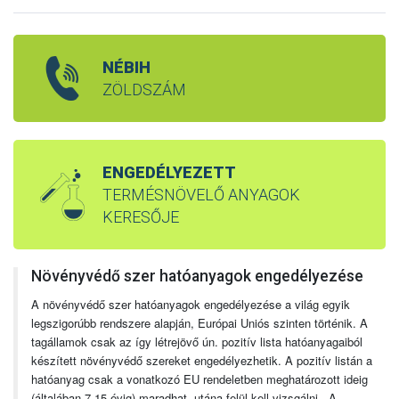
NÉBIH
ZÖLDSZÁM
ENGEDÉLYEZETT
TERMÉSNÖVELŐ ANYAGOK
KERESŐJE
Növényvédő szer hatóanyagok engedélyezése
A növényvédő szer hatóanyagok engedélyezése a világ egyik
legszigorúbb rendszere alapján, Európai Uniós szinten történik. A
tagállamok csak az így létrejövő ún. pozitív lista hatóanyagaiból
készített növényvédő szereket engedélyezhetik. A pozitív listán a
hatóanyag csak a vonatkozó EU rendeletben meghatározott ideig
(általában 7-15 évig) maradhat, utána felül kell vizsgálni. A