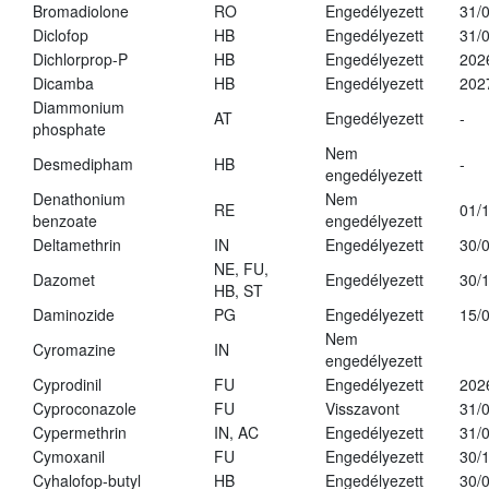
Bromadiolone
RO
Engedélyezett
31/
Diclofop
HB
Engedélyezett
31/
Dichlorprop-P
HB
Engedélyezett
202
Dicamba
HB
Engedélyezett
202
Diammonium
AT
Engedélyezett
-
phosphate
Nem
Desmedipham
HB
-
engedélyezett
Denathonium
Nem
RE
01/
benzoate
engedélyezett
Deltamethrin
IN
Engedélyezett
30/
NE, FU,
Dazomet
Engedélyezett
30/
HB, ST
Daminozide
PG
Engedélyezett
15/
Nem
Cyromazine
IN
engedélyezett
Cyprodinil
FU
Engedélyezett
202
Cyproconazole
FU
Visszavont
31/
Cypermethrin
IN, AC
Engedélyezett
31/
Cymoxanil
FU
Engedélyezett
30/
Cyhalofop-butyl
HB
Engedélyezett
30/