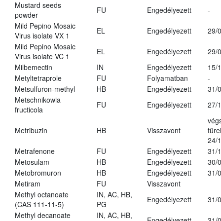
Mustard seeds
FU
Engedélyezett
-
powder
Mild Pepino Mosaic
EL
Engedélyezett
29/
Virus isolate VX 1
Mild Pepino Mosaic
EL
Engedélyezett
29/
Virus isolate VC 1
Milbemectin
IN
Engedélyezett
15/
Metyltetraprole
FU
Folyamatban
-
Metsulfuron-methyl
HB
Engedélyezett
31/
Metschnikowia
FU
Engedélyezett
27/
fructicola
vég
Metribuzin
HB
Visszavont
türe
24/
Metrafenone
FU
Engedélyezett
31/
Metosulam
HB
Engedélyezett
30/
Metobromuron
HB
Engedélyezett
31/
Metiram
FU
Visszavont
Methyl octanoate
IN, AC, HB,
Engedélyezett
31/
(CAS 111-11-5)
PG
Methyl decanoate
IN, AC, HB,
Engedélyezett
31/