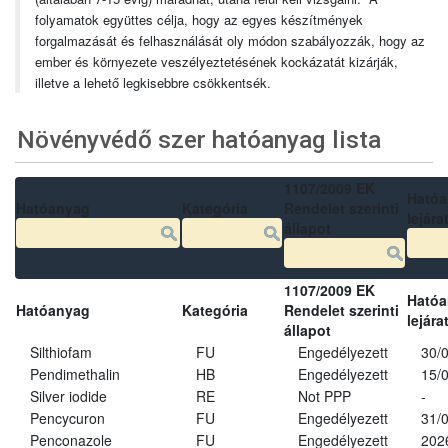
folyamatok együttes célja, hogy az egyes készítmények
forgalmazását és felhasználását oly módon szabályozzák, hogy az
ember és környezete veszélyeztetésének kockázatát kizárják,
illetve a lehető legkisebbre csökkentsék.
Növényvédő szer hatóanyag lista
1107/2009 EK
Ható
Hatóanyag
Kategória
Rendelet szerinti
lejára
állapot
1107/2009 EK
Ható
Hatóanyag
Kategória
Rendelet szerinti
lejára
állapot
Silthiofam
FU
Engedélyezett
30/
Pendimethalin
HB
Engedélyezett
15/
Silver iodide
RE
Not PPP
-
Pencycuron
FU
Engedélyezett
31/
Penconazole
FU
Engedélyezett
202