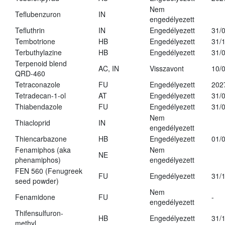
Nem
Teflubenzuron
IN
engedélyezett
Tefluthrin
IN
Engedélyezett
31/
Tembotrione
HB
Engedélyezett
31/
Terbuthylazine
HB
Engedélyezett
31/
Terpenoid blend
AC, IN
Visszavont
10/
QRD-460
Tetraconazole
FU
Engedélyezett
202
Tetradecan-1-ol
AT
Engedélyezett
31/
Thiabendazole
FU
Engedélyezett
31/
Nem
Thiacloprid
IN
engedélyezett
Thiencarbazone
HB
Engedélyezett
01/
Fenamiphos (aka
Nem
NE
phenamiphos)
engedélyezett
FEN 560 (Fenugreek
FU
Engedélyezett
31/
seed powder)
Nem
Fenamidone
FU
-
engedélyezett
Thifensulfuron-
HB
Engedélyezett
31/
methyl