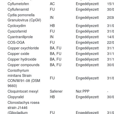
Cyflumetofen
AC
Engedélyezett
15/
Cyflufenamid
FU
Engedélyezett
30/
Cydia pomonella
IN
Engedélyezett
203
Granulovirus (CpGV)
Cycloxydim
HB
Engedélyezett
31/
Cyazofamid
FU
Engedélyezett
31/
Cyantraniliprole
IN
Engedélyezett
14/
COS-OGA
FU
Engedélyezett
22/
Copper oxychloride
BA, FU
Engedélyezett
31/
Copper oxide
BA, FU
Engedélyezett
31/
Copper hydroxide
BA, FU
Engedélyezett
31/
Copper compounds
BA, FU
Engedélyezett
30/
Coniothyrium
minitans Strain
FU
Engedélyezett
31/
CON/M/91-08 (DSM
9660)
Cloquintocet mexyl
Safener
Not PPP
-
Clopyralid
HB
Engedélyezett
30/
Clonostachys rosea
strain J1446
(Gliocladium
FU
Engedélyezett
31/