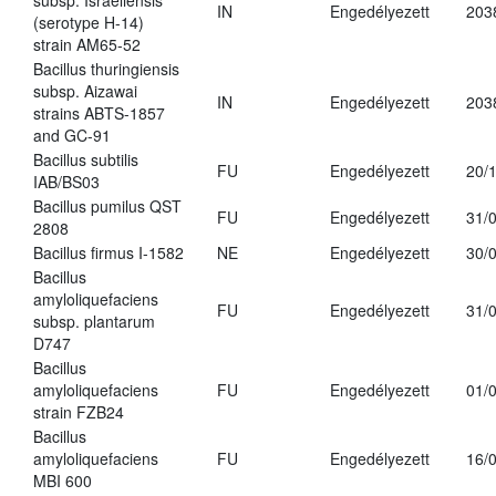
subsp. Israeliensis
IN
Engedélyezett
203
(serotype H-14)
strain AM65-52
Bacillus thuringiensis
subsp. Aizawai
IN
Engedélyezett
203
strains ABTS-1857
and GC-91
Bacillus subtilis
FU
Engedélyezett
20/
IAB/BS03
Bacillus pumilus QST
FU
Engedélyezett
31/
2808
Bacillus firmus I-1582
NE
Engedélyezett
30/
Bacillus
amyloliquefaciens
FU
Engedélyezett
31/
subsp. plantarum
D747
Bacillus
amyloliquefaciens
FU
Engedélyezett
01/
strain FZB24
Bacillus
amyloliquefaciens
FU
Engedélyezett
16/
MBI 600