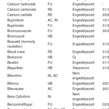
Calcium hydroxide
FU
Engedélyezett
-
Calcium carbonate
RE
Engedélyezett
31/
Calcium carbide
RE
Engedélyezett
202
Buprofezin
AC, IN
Engedélyezett
15/
Bupirimate
FU
Engedélyezett
31/
Bromuconazole
FU
Engedélyezett
30/
Bromoxynil
HB
Engedélyezett
Boscalid (formerly
FU
Engedélyezett
31/
nicobifen)
Blood meal
RE
Engedélyezett
31/
Bixlozone
HB
Új
21/
Bixafen
FU
Engedélyezett
31/
Bispyribac
HB
Visszavont
31/
Nem
Bifenthrin
IN, AC
engedélyezett
Bifenox
HB
Engedélyezett
202
Bifenazate
AC
Engedélyezett
203
Nem
Beta-Cyfluthrin
IN
engedélyezett
Benzovindiflupyr
FU
Engedélyezett
02/