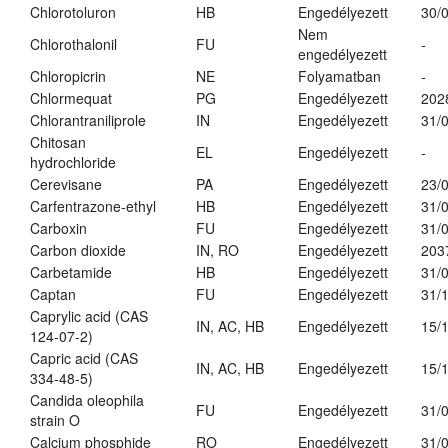
Chlorotoluron
HB
Engedélyezett
30/
Nem
Chlorothalonil
FU
-
engedélyezett
Chloropicrin
NE
Folyamatban
-
Chlormequat
PG
Engedélyezett
202
Chlorantraniliprole
IN
Engedélyezett
31/
Chitosan
EL
Engedélyezett
-
hydrochloride
Cerevisane
PA
Engedélyezett
23/
Carfentrazone-ethyl
HB
Engedélyezett
31/
Carboxin
FU
Engedélyezett
31/
Carbon dioxide
IN, RO
Engedélyezett
203
Carbetamide
HB
Engedélyezett
31/
Captan
FU
Engedélyezett
31/
Caprylic acid (CAS
IN, AC, HB
Engedélyezett
15/
124-07-2)
Capric acid (CAS
IN, AC, HB
Engedélyezett
15/
334-48-5)
Candida oleophila
FU
Engedélyezett
31/
strain O
Calcium phosphide
RO
Engedélyezett
31/