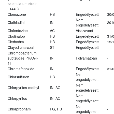
catenulatum strain
J1446)
Clomazone
HB
Engedélyezett
30/
Nem
Clothiadinin
IN
201
engedélyezett
Clofentezine
AC
Visszavont
Clodinafop
HB
Engedélyezett
31/
Clethodim
HB
Engedélyezett
15/
Clayed charcoal
ST
Engedélyezett
-
Chromobacterium
subtsugae PRAA4-
IN
Folyamatban
-
1T
Chromafenozide
IN
Engedélyezett
31/
Nem
Chlorsulfuron
HB
engedélyezett
Nem
Chlorpyrifos-methyl
IN, AC
engedélyezett
Nem
Chlorpyrifos
IN, AC
engedélyezett
Nem
Chlorpropham
PG, HB
-
engedélyezett