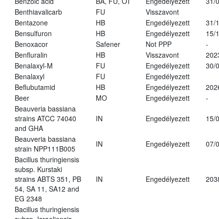
Benzoic acid
BA, FU, OT
Engedélyezett
31/
Benthiavalicarb
FU
Visszavont
Bentazone
HB
Engedélyezett
31/
Bensulfuron
HB
Engedélyezett
15/
Benoxacor
Safener
Not PPP
-
Benfluralin
HB
Visszavont
202
Benalaxyl-M
FU
Engedélyezett
30/
Benalaxyl
FU
Engedélyezett
Beflubutamid
HB
Engedélyezett
202
Beer
MO
Engedélyezett
-
Beauveria bassiana
strains ATCC 74040
IN
Engedélyezett
15/
and GHA
Beauveria bassiana
IN
Engedélyezett
07/
strain NPP111B005
Bacillus thuringiensis
subsp. Kurstaki
strains ABTS 351, PB
IN
Engedélyezett
203
54, SA 11, SA12 and
EG 2348
Bacillus thuringiensis