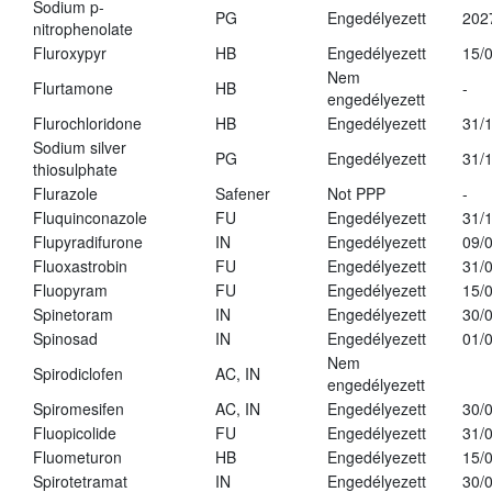
Sodium p-
PG
Engedélyezett
202
nitrophenolate
Fluroxypyr
HB
Engedélyezett
15/
Nem
Flurtamone
HB
-
engedélyezett
Flurochloridone
HB
Engedélyezett
31/
Sodium silver
PG
Engedélyezett
31/
thiosulphate
Flurazole
Safener
Not PPP
-
Fluquinconazole
FU
Engedélyezett
31/
Flupyradifurone
IN
Engedélyezett
09/
Fluoxastrobin
FU
Engedélyezett
31/
Fluopyram
FU
Engedélyezett
15/
Spinetoram
IN
Engedélyezett
30/
Spinosad
IN
Engedélyezett
01/
Nem
Spirodiclofen
AC, IN
engedélyezett
Spiromesifen
AC, IN
Engedélyezett
30/
Fluopicolide
FU
Engedélyezett
31/
Fluometuron
HB
Engedélyezett
15/
Spirotetramat
IN
Engedélyezett
30/