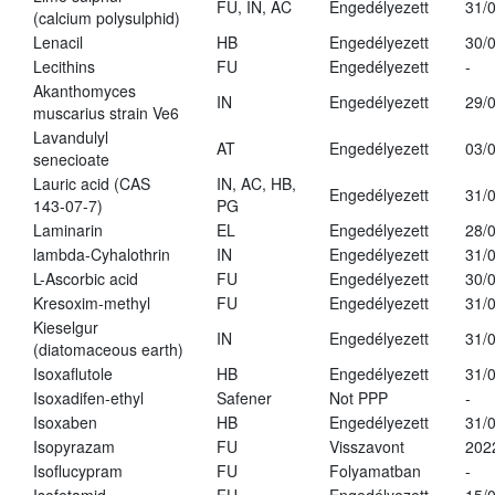
FU, IN, AC
Engedélyezett
31/
(calcium polysulphid)
Lenacil
HB
Engedélyezett
30/
Lecithins
FU
Engedélyezett
-
Akanthomyces
IN
Engedélyezett
29/
muscarius strain Ve6
Lavandulyl
AT
Engedélyezett
03/
senecioate
Lauric acid (CAS
IN, AC, HB,
Engedélyezett
31/
143-07-7)
PG
Laminarin
EL
Engedélyezett
28/
lambda-Cyhalothrin
IN
Engedélyezett
31/
L-Ascorbic acid
FU
Engedélyezett
30/
Kresoxim-methyl
FU
Engedélyezett
31/
Kieselgur
IN
Engedélyezett
31/
(diatomaceous earth)
Isoxaflutole
HB
Engedélyezett
31/
Isoxadifen-ethyl
Safener
Not PPP
-
Isoxaben
HB
Engedélyezett
31/
Isopyrazam
FU
Visszavont
202
Isoflucypram
FU
Folyamatban
-