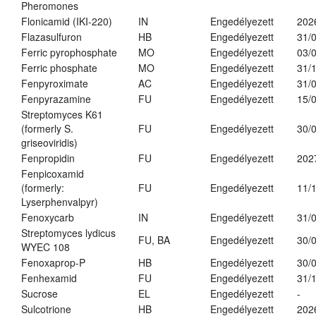
Pheromones
Flonicamid (IKI-220)
IN
Engedélyezett
202
Flazasulfuron
HB
Engedélyezett
31/
Ferric pyrophosphate
MO
Engedélyezett
03/
Ferric phosphate
MO
Engedélyezett
31/
Fenpyroximate
AC
Engedélyezett
31/
Fenpyrazamine
FU
Engedélyezett
15/
Streptomyces K61
(formerly S.
FU
Engedélyezett
30/
griseoviridis)
Fenpropidin
FU
Engedélyezett
202
Fenpicoxamid
(formerly:
FU
Engedélyezett
11/
Lyserphenvalpyr)
Fenoxycarb
IN
Engedélyezett
31/
Streptomyces lydicus
FU, BA
Engedélyezett
30/
WYEC 108
Fenoxaprop-P
HB
Engedélyezett
30/
Fenhexamid
FU
Engedélyezett
31/
Sucrose
EL
Engedélyezett
-
Sulcotrione
HB
Engedélyezett
202