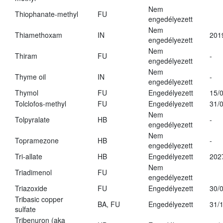
Nem
Thiophanate-methyl
FU
engedélyezett
Nem
Thiamethoxam
IN
201
engedélyezett
Nem
Thiram
FU
-
engedélyezett
Nem
Thyme oil
IN
-
engedélyezett
Thymol
FU
Engedélyezett
15/
Tolclofos-methyl
FU
Engedélyezett
31/
Nem
Tolpyralate
HB
-
engedélyezett
Nem
Topramezone
HB
-
engedélyezett
Tri-allate
HB
Engedélyezett
202
Nem
Triadimenol
FU
engedélyezett
Triazoxide
FU
Engedélyezett
30/
Tribasic copper
BA, FU
Engedélyezett
31/
sulfate
Tribenuron (aka