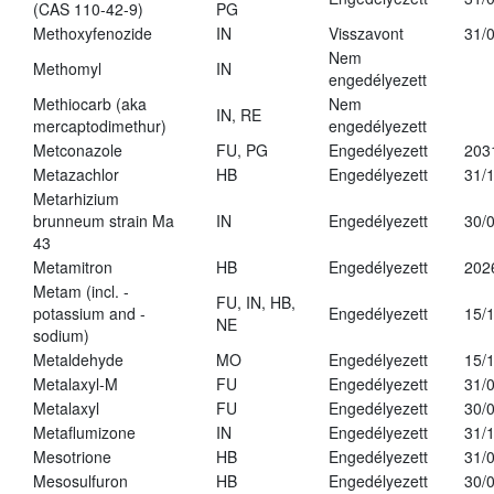
(CAS 110-42-9)
PG
Methoxyfenozide
IN
Visszavont
31/
Nem
Methomyl
IN
engedélyezett
Methiocarb (aka
Nem
IN, RE
mercaptodimethur)
engedélyezett
Metconazole
FU, PG
Engedélyezett
203
Metazachlor
HB
Engedélyezett
31/
Metarhizium
brunneum strain Ma
IN
Engedélyezett
30/
43
Metamitron
HB
Engedélyezett
202
Metam (incl. -
FU, IN, HB,
potassium and -
Engedélyezett
15/
NE
sodium)
Metaldehyde
MO
Engedélyezett
15/
Metalaxyl-M
FU
Engedélyezett
31/
Metalaxyl
FU
Engedélyezett
30/
Metaflumizone
IN
Engedélyezett
31/
Mesotrione
HB
Engedélyezett
31/
Mesosulfuron
HB
Engedélyezett
30/