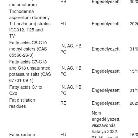
HB
Engedélyezett
30/
metometuron)
Trichoderma
asperellum (formerly
T. harzianum) strains
FU
Engedélyezett
202
ICC012, T25 and
TV1
Fatty acids C8-C10
IN, AC, HB,
methyl esters (CAS
Engedélyezett
31/
PG
85566-26-3)
Fatty acids C7-C18
and C18 unsaturated
IN, AC, HB,
Engedélyezett
15/
potassium salts (CAS
PG
67701-09-1)
Fatty acids C7 to
IN, AC, HB,
Engedélyezett
01/
C20
PG
Fat distilation
RE
Engedélyezett
202
residues
Nem
engedélyezett,
visszavonás
hatálya 2022.
Famoxadone
FU
16/
03.16., végső