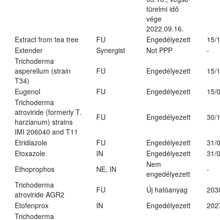
türelmi idő
vége
2022.09.16.
Extract from tea tree
FU
Engedélyezett
15/
Extender
Synergist
Not PPP
-
Trichoderma
asperellum (strain
FU
Engedélyezett
15/
T34)
Eugenol
FU
Engedélyezett
15/
Trichoderma
atroviride (formerly T.
FU
Engedélyezett
30/
harzianum) strains
IMI 206040 and T11
Etridiazole
FU
Engedélyezett
31/
Etoxazole
IN
Engedélyezett
31/
Nem
Ethoprophos
NE, IN
-
engedélyezett
Trichoderma
FU
Új hatóanyag
203
atroviride AGR2
Etofenprox
IN
Engedélyezett
202
Trichoderma