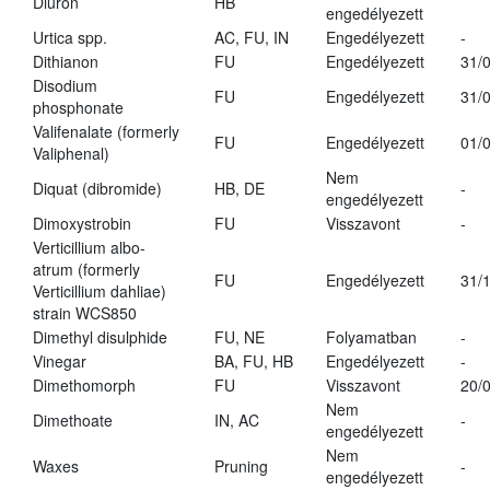
Diuron
HB
engedélyezett
Urtica spp.
AC, FU, IN
Engedélyezett
-
Dithianon
FU
Engedélyezett
31/
Disodium
FU
Engedélyezett
31/
phosphonate
Valifenalate (formerly
FU
Engedélyezett
01/
Valiphenal)
Nem
Diquat (dibromide)
HB, DE
-
engedélyezett
Dimoxystrobin
FU
Visszavont
-
Verticillium albo-
atrum (formerly
FU
Engedélyezett
31/
Verticillium dahliae)
strain WCS850
Dimethyl disulphide
FU, NE
Folyamatban
-
Vinegar
BA, FU, HB
Engedélyezett
-
Dimethomorph
FU
Visszavont
20/
Nem
Dimethoate
IN, AC
-
engedélyezett
Nem
Waxes
Pruning
-
engedélyezett