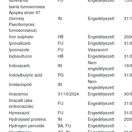
Isofetamid
FU
Engedélyezett
15/
Isaria fumosorosea
Apopka strain 97
(formely
IN
Engedélyezett
31/
Paecilomyces
fumosoroseus)
Iron sulphate
HB
Engedélyezett
202
Iprovalicarb
FU
Engedélyezett
31/
Ipconazole
FU
Visszavont
-
Iodosulfuron
HB
Engedélyezett
31/
Nem
Indoxacarb
IN
19/
engedélyezett
Indolylbutyric acid
PG
Engedélyezett
31/
Nem
Imidacloprid
IN
engedélyezett
Imazamox
31/10/2024
Engedélyezett
30/
Imazalil (aka
FU
Engedélyezett
31/
enilconazole)
Hymexazol
FU
Engedélyezett
31/
Hydrolysed proteins
IN
Engedélyezett
203
Hydrogen peroxide
BA, FU
Engedélyezett
-