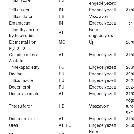
Triflumizole
FU
engedélyezett
Triflumuron
IN
Engedélyezett
31/
Triflusulfuron
HB
Visszavont
-
Emamectin
IN
Engedélyezett
15/
Trimethylamine
Nem
AT
hydrochloride
engedélyezett
Elemental Iron
MO
Új
26/
E,Z-3,13-
Octadecadienyl
AT
Engedélyezett
31/
Acetate
Trinexapac-ethyl
PG
Engedélyezett
203
Dodine
FU
Engedélyezett
30/
Triticonazole
FU
Engedélyezett
202
Dodemorph
FU
Engedélyezett
202
Dodecyl acetate
AT
Engedélyezett
31/
vég
Tritosulforon
HB
Visszavont
türe
07/
Dodecan-1-ol
AT
Engedélyezett
31/
Urea
AT, FU
Engedélyezett
203
Nem