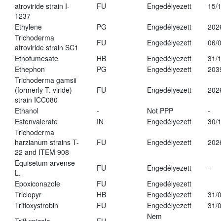
atroviride strain I-
FU
Engedélyezett
15/
1237
Ethylene
PG
Engedélyezett
202
Trichoderma
FU
Engedélyezett
06/
atroviride strain SC1
Ethofumesate
HB
Engedélyezett
31/
Ethephon
PG
Engedélyezett
203
Trichoderma gamsii
(formerly T. viride)
FU
Engedélyezett
202
strain ICC080
Ethanol
-
Not PPP
-
Esfenvalerate
IN
Engedélyezett
30/
Trichoderma
harzianum strains T-
FU
Engedélyezett
202
22 and ITEM 908
Equisetum arvense
FU
Engedélyezett
-
L.
Epoxiconazole
FU
Engedélyezett
Triclopyr
HB
Engedélyezett
31/
Trifloxystrobin
FU
Engedélyezett
31/
Nem