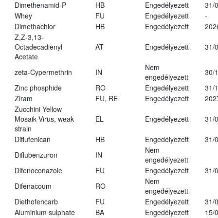
Dimethenamid-P
HB
Engedélyezett
31/
Whey
FU
Engedélyezett
-
Dimethachlor
HB
Engedélyezett
202
Z,Z-3,13-
Octadecadienyl
AT
Engedélyezett
31/
Acetate
Nem
zeta-Cypermethrin
IN
30/
engedélyezett
Zinc phosphide
RO
Engedélyezett
31/
Ziram
FU, RE
Engedélyezett
202
Zucchini Yellow
Mosaik Virus, weak
EL
Engedélyezett
31/
strain
Diflufenican
HB
Engedélyezett
31/
Nem
Diflubenzuron
IN
engedélyezett
Difenoconazole
FU
Engedélyezett
31/
Nem
Difenacoum
RO
engedélyezett
Diethofencarb
FU
Engedélyezett
31/
Aluminium sulphate
BA
Engedélyezett
15/