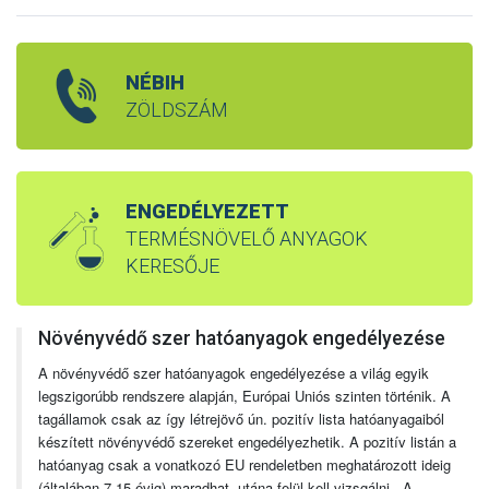
NÉBIH
ZÖLDSZÁM
ENGEDÉLYEZETT
TERMÉSNÖVELŐ ANYAGOK
KERESŐJE
Növényvédő szer hatóanyagok engedélyezése
A növényvédő szer hatóanyagok engedélyezése a világ egyik
legszigorúbb rendszere alapján, Európai Uniós szinten történik. A
tagállamok csak az így létrejövő ún. pozitív lista hatóanyagaiból
készített növényvédő szereket engedélyezhetik. A pozitív listán a
hatóanyag csak a vonatkozó EU rendeletben meghatározott ideig
(általában 7-15 évig) maradhat, utána felül kell vizsgálni. A