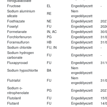
nitroguaiacolate
Fructose
EL
Engedélyezett
-
Sodium aluminium
Nem
RE
silicate
engedélyezett
Fosthiazate
NE
Engedélyezett
202
Fosetyl
FU
Engedélyezett
202
Formetanate
IN, AC
Engedélyezett
30/
Forchlorfenuron
PG
Engedélyezett
31/
Foramsulfuron
HB
Engedélyezett
31/
Sodium chloride
FU, IN
Engedélyezett
-
Sodium hydrogen
FU
Engedélyezett
-
carbonate
Fluxapyroxad
FU
Engedélyezett
31/
Nem
Sodium hypochlorite
BA
engedélyezett
Nem
Flutriafol
FU
31/
engedélyezett
Sodium o-
PG
Engedélyezett
202
nitrophenolate
Flutolanil
FU
Engedélyezett
15/
Flutianil
FU
Engedélyezett
14/