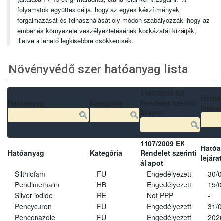
folyamatok együttes célja, hogy az egyes készítmények
forgalmazását és felhasználását oly módon szabályozzák, hogy az
ember és környezete veszélyeztetésének kockázatát kizárják,
illetve a lehető legkisebbre csökkentsék.
Növényvédő szer hatóanyag lista
1107/2009 EK
Ható
Hatóanyag
Kategória
Rendelet szerinti
lejára
állapot
1107/2009 EK
Ható
Hatóanyag
Kategória
Rendelet szerinti
lejára
állapot
Silthiofam
FU
Engedélyezett
30/
Pendimethalin
HB
Engedélyezett
15/
Silver iodide
RE
Not PPP
-
Pencycuron
FU
Engedélyezett
31/
Penconazole
FU
Engedélyezett
202