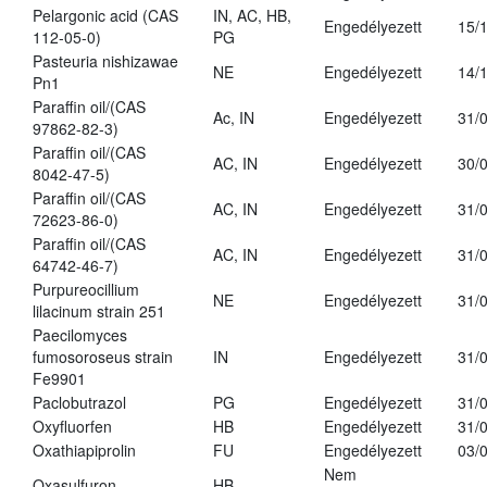
Pelargonic acid (CAS
IN, AC, HB,
Engedélyezett
15/
112-05-0)
PG
Pasteuria nishizawae
NE
Engedélyezett
14/
Pn1
Paraffin oil/(CAS
Ac, IN
Engedélyezett
31/
97862-82-3)
Paraffin oil/(CAS
AC, IN
Engedélyezett
30/
8042-47-5)
Paraffin oil/(CAS
AC, IN
Engedélyezett
31/
72623-86-0)
Paraffin oil/(CAS
AC, IN
Engedélyezett
31/
64742-46-7)
Purpureocillium
NE
Engedélyezett
31/
lilacinum strain 251
Paecilomyces
fumosoroseus strain
IN
Engedélyezett
31/
Fe9901
Paclobutrazol
PG
Engedélyezett
31/
Oxyfluorfen
HB
Engedélyezett
31/
Oxathiapiprolin
FU
Engedélyezett
03/
Nem
Oxasulfuron
HB
-