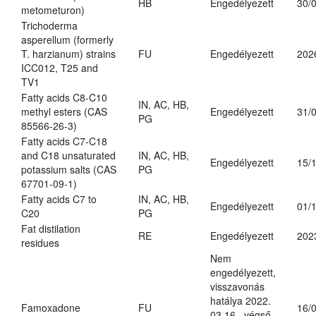
HB
Engedélyezett
30/
metometuron)
Trichoderma
asperellum (formerly
T. harzianum) strains
FU
Engedélyezett
202
ICC012, T25 and
TV1
Fatty acids C8-C10
IN, AC, HB,
methyl esters (CAS
Engedélyezett
31/
PG
85566-26-3)
Fatty acids C7-C18
and C18 unsaturated
IN, AC, HB,
Engedélyezett
15/
potassium salts (CAS
PG
67701-09-1)
Fatty acids C7 to
IN, AC, HB,
Engedélyezett
01/
C20
PG
Fat distilation
RE
Engedélyezett
202
residues
Nem
engedélyezett,
visszavonás
hatálya 2022.
Famoxadone
FU
16/
03.16., végső