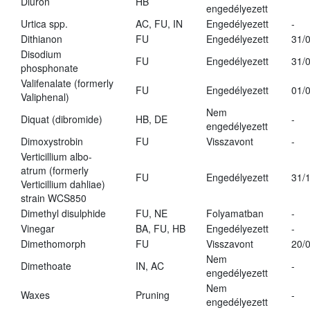
Diuron
HB
engedélyezett
Urtica spp.
AC, FU, IN
Engedélyezett
-
Dithianon
FU
Engedélyezett
31/
Disodium
FU
Engedélyezett
31/
phosphonate
Valifenalate (formerly
FU
Engedélyezett
01/
Valiphenal)
Nem
Diquat (dibromide)
HB, DE
-
engedélyezett
Dimoxystrobin
FU
Visszavont
-
Verticillium albo-
atrum (formerly
FU
Engedélyezett
31/
Verticillium dahliae)
strain WCS850
Dimethyl disulphide
FU, NE
Folyamatban
-
Vinegar
BA, FU, HB
Engedélyezett
-
Dimethomorph
FU
Visszavont
20/
Nem
Dimethoate
IN, AC
-
engedélyezett
Nem
Waxes
Pruning
-
engedélyezett