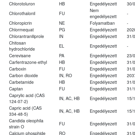
Chlorotoluron
HB
Engedélyezett
30/
Nem
Chlorothalonil
FU
-
engedélyezett
Chloropicrin
NE
Folyamatban
-
Chlormequat
PG
Engedélyezett
202
Chlorantraniliprole
IN
Engedélyezett
31/
Chitosan
EL
Engedélyezett
-
hydrochloride
Cerevisane
PA
Engedélyezett
23/
Carfentrazone-ethyl
HB
Engedélyezett
31/
Carboxin
FU
Engedélyezett
31/
Carbon dioxide
IN, RO
Engedélyezett
203
Carbetamide
HB
Engedélyezett
31/
Captan
FU
Engedélyezett
31/
Caprylic acid (CAS
IN, AC, HB
Engedélyezett
15/
124-07-2)
Capric acid (CAS
IN, AC, HB
Engedélyezett
15/
334-48-5)
Candida oleophila
FU
Engedélyezett
31/
strain O
Calcium phosphide
RO
Engedélyezett
31/