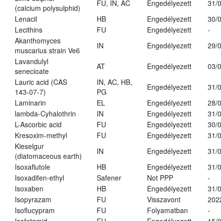
FU, IN, AC
Engedélyezett
31/
(calcium polysulphid)
Lenacil
HB
Engedélyezett
30/
Lecithins
FU
Engedélyezett
-
Akanthomyces
IN
Engedélyezett
29/
muscarius strain Ve6
Lavandulyl
AT
Engedélyezett
03/
senecioate
Lauric acid (CAS
IN, AC, HB,
Engedélyezett
31/
143-07-7)
PG
Laminarin
EL
Engedélyezett
28/
lambda-Cyhalothrin
IN
Engedélyezett
31/
L-Ascorbic acid
FU
Engedélyezett
30/
Kresoxim-methyl
FU
Engedélyezett
31/
Kieselgur
IN
Engedélyezett
31/
(diatomaceous earth)
Isoxaflutole
HB
Engedélyezett
31/
Isoxadifen-ethyl
Safener
Not PPP
-
Isoxaben
HB
Engedélyezett
31/
Isopyrazam
FU
Visszavont
202
Isoflucypram
FU
Folyamatban
-