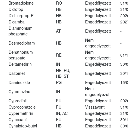
Bromadiolone
RO
Engedélyezett
31/
Diclofop
HB
Engedélyezett
31/
Dichlorprop-P
HB
Engedélyezett
202
Dicamba
HB
Engedélyezett
202
Diammonium
AT
Engedélyezett
-
phosphate
Nem
Desmedipham
HB
-
engedélyezett
Denathonium
Nem
RE
01/
benzoate
engedélyezett
Deltamethrin
IN
Engedélyezett
30/
NE, FU,
Dazomet
Engedélyezett
30/
HB, ST
Daminozide
PG
Engedélyezett
15/
Nem
Cyromazine
IN
engedélyezett
Cyprodinil
FU
Engedélyezett
202
Cyproconazole
FU
Visszavont
31/
Cypermethrin
IN, AC
Engedélyezett
31/
Cymoxanil
FU
Engedélyezett
30/
Cyhalofop-butyl
HB
Engedélyezett
30/