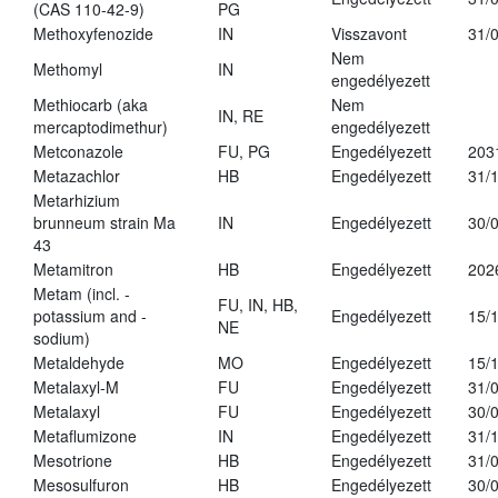
(CAS 110-42-9)
PG
Methoxyfenozide
IN
Visszavont
31/
Nem
Methomyl
IN
engedélyezett
Methiocarb (aka
Nem
IN, RE
mercaptodimethur)
engedélyezett
Metconazole
FU, PG
Engedélyezett
203
Metazachlor
HB
Engedélyezett
31/
Metarhizium
brunneum strain Ma
IN
Engedélyezett
30/
43
Metamitron
HB
Engedélyezett
202
Metam (incl. -
FU, IN, HB,
potassium and -
Engedélyezett
15/
NE
sodium)
Metaldehyde
MO
Engedélyezett
15/
Metalaxyl-M
FU
Engedélyezett
31/
Metalaxyl
FU
Engedélyezett
30/
Metaflumizone
IN
Engedélyezett
31/
Mesotrione
HB
Engedélyezett
31/
Mesosulfuron
HB
Engedélyezett
30/