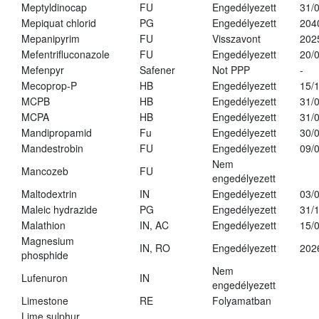
Meptyldinocap
FU
Engedélyezett
31/
Mepiquat chlorid
PG
Engedélyezett
204
Mepanipyrim
FU
Visszavont
202
Mefentrifluconazole
FU
Engedélyezett
20/
Mefenpyr
Safener
Not PPP
-
Mecoprop-P
HB
Engedélyezett
15/
MCPB
HB
Engedélyezett
31/
MCPA
HB
Engedélyezett
31/
Mandipropamid
Fu
Engedélyezett
30/
Mandestrobin
FU
Engedélyezett
09/
Nem
Mancozeb
FU
engedélyezett
Maltodextrin
IN
Engedélyezett
03/
Maleic hydrazide
PG
Engedélyezett
31/
Malathion
IN, AC
Engedélyezett
15/
Magnesium
IN, RO
Engedélyezett
202
phosphide
Nem
Lufenuron
IN
engedélyezett
Limestone
RE
Folyamatban
Lime sulphur