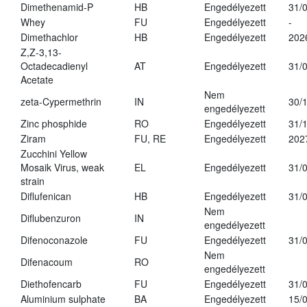
Dimethenamid-P
HB
Engedélyezett
31/
Whey
FU
Engedélyezett
-
Dimethachlor
HB
Engedélyezett
202
Z,Z-3,13-
Octadecadienyl
AT
Engedélyezett
31/
Acetate
Nem
zeta-Cypermethrin
IN
30/
engedélyezett
Zinc phosphide
RO
Engedélyezett
31/
Ziram
FU, RE
Engedélyezett
202
Zucchini Yellow
Mosaik Virus, weak
EL
Engedélyezett
31/
strain
Diflufenican
HB
Engedélyezett
31/
Nem
Diflubenzuron
IN
engedélyezett
Difenoconazole
FU
Engedélyezett
31/
Nem
Difenacoum
RO
engedélyezett
Diethofencarb
FU
Engedélyezett
31/
Aluminium sulphate
BA
Engedélyezett
15/