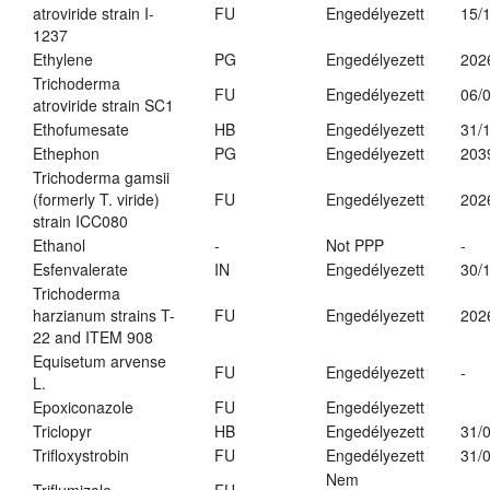
atroviride strain I-
FU
Engedélyezett
15/
1237
Ethylene
PG
Engedélyezett
202
Trichoderma
FU
Engedélyezett
06/
atroviride strain SC1
Ethofumesate
HB
Engedélyezett
31/
Ethephon
PG
Engedélyezett
203
Trichoderma gamsii
(formerly T. viride)
FU
Engedélyezett
202
strain ICC080
Ethanol
-
Not PPP
-
Esfenvalerate
IN
Engedélyezett
30/
Trichoderma
harzianum strains T-
FU
Engedélyezett
202
22 and ITEM 908
Equisetum arvense
FU
Engedélyezett
-
L.
Epoxiconazole
FU
Engedélyezett
Triclopyr
HB
Engedélyezett
31/
Trifloxystrobin
FU
Engedélyezett
31/
Nem