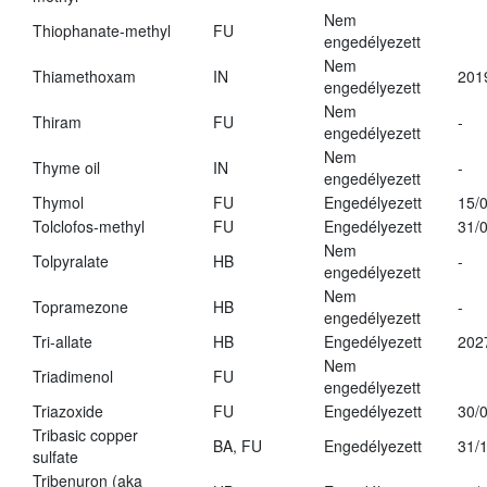
Nem
Thiophanate-methyl
FU
engedélyezett
Nem
Thiamethoxam
IN
201
engedélyezett
Nem
Thiram
FU
-
engedélyezett
Nem
Thyme oil
IN
-
engedélyezett
Thymol
FU
Engedélyezett
15/
Tolclofos-methyl
FU
Engedélyezett
31/
Nem
Tolpyralate
HB
-
engedélyezett
Nem
Topramezone
HB
-
engedélyezett
Tri-allate
HB
Engedélyezett
202
Nem
Triadimenol
FU
engedélyezett
Triazoxide
FU
Engedélyezett
30/
Tribasic copper
BA, FU
Engedélyezett
31/
sulfate
Tribenuron (aka