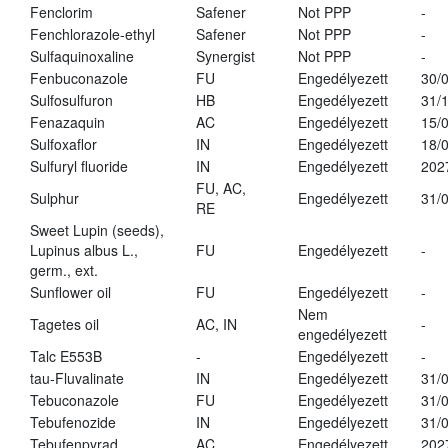
Fenclorim
Safener
Not PPP
-
Fenchlorazole-ethyl
Safener
Not PPP
-
Sulfaquinoxaline
Synergist
Not PPP
-
Fenbuconazole
FU
Engedélyezett
30/
Sulfosulfuron
HB
Engedélyezett
31/
Fenazaquin
AC
Engedélyezett
15/
Sulfoxaflor
IN
Engedélyezett
18/
Sulfuryl fluoride
IN
Engedélyezett
202
FU, AC,
Sulphur
Engedélyezett
31/
RE
Sweet Lupin (seeds),
Lupinus albus L.,
FU
Engedélyezett
-
germ., ext.
Sunflower oil
FU
Engedélyezett
-
Nem
Tagetes oil
AC, IN
-
engedélyezett
Talc E553B
-
Engedélyezett
-
tau-Fluvalinate
IN
Engedélyezett
31/
Tebuconazole
FU
Engedélyezett
31/
Tebufenozide
IN
Engedélyezett
31/
Tebufenpyrad
AC
Engedélyezett
202