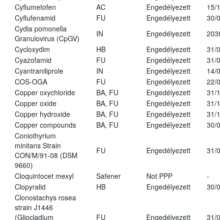
Cyflumetofen
AC
Engedélyezett
15/
Cyflufenamid
FU
Engedélyezett
30/
Cydia pomonella
IN
Engedélyezett
203
Granulovirus (CpGV)
Cycloxydim
HB
Engedélyezett
31/
Cyazofamid
FU
Engedélyezett
31/
Cyantraniliprole
IN
Engedélyezett
14/
COS-OGA
FU
Engedélyezett
22/
Copper oxychloride
BA, FU
Engedélyezett
31/
Copper oxide
BA, FU
Engedélyezett
31/
Copper hydroxide
BA, FU
Engedélyezett
31/
Copper compounds
BA, FU
Engedélyezett
30/
Coniothyrium
minitans Strain
FU
Engedélyezett
31/
CON/M/91-08 (DSM
9660)
Cloquintocet mexyl
Safener
Not PPP
-
Clopyralid
HB
Engedélyezett
30/
Clonostachys rosea
strain J1446
(Gliocladium
FU
Engedélyezett
31/