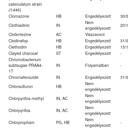
catenulatum strain
J1446)
Clomazone
HB
Engedélyezett
30/
Nem
Clothiadinin
IN
201
engedélyezett
Clofentezine
AC
Visszavont
Clodinafop
HB
Engedélyezett
31/
Clethodim
HB
Engedélyezett
15/
Clayed charcoal
ST
Engedélyezett
-
Chromobacterium
subtsugae PRAA4-
IN
Folyamatban
-
1T
Chromafenozide
IN
Engedélyezett
31/
Nem
Chlorsulfuron
HB
engedélyezett
Nem
Chlorpyrifos-methyl
IN, AC
engedélyezett
Nem
Chlorpyrifos
IN, AC
engedélyezett
Nem
Chlorpropham
PG, HB
-
engedélyezett