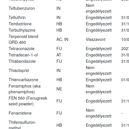
Nem
Teflubenzuron
IN
engedélyezett
Tefluthrin
IN
Engedélyezett
31/
Tembotrione
HB
Engedélyezett
31/
Terbuthylazine
HB
Engedélyezett
31/
Terpenoid blend
AC, IN
Visszavont
10/
QRD-460
Tetraconazole
FU
Engedélyezett
202
Tetradecan-1-ol
AT
Engedélyezett
31/
Thiabendazole
FU
Engedélyezett
31/
Nem
Thiacloprid
IN
engedélyezett
Thiencarbazone
HB
Engedélyezett
01/
Fenamiphos (aka
Nem
NE
phenamiphos)
engedélyezett
FEN 560 (Fenugreek
FU
Engedélyezett
31/
seed powder)
Nem
Fenamidone
FU
-
engedélyezett
Thifensulfuron-
HB
Engedélyezett
31/
methyl