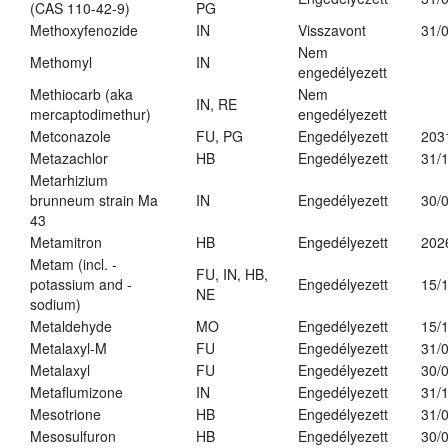
(CAS 110-42-9)
PG
Methoxyfenozide
IN
Visszavont
31/
Nem
Methomyl
IN
engedélyezett
Methiocarb (aka
Nem
IN, RE
mercaptodimethur)
engedélyezett
Metconazole
FU, PG
Engedélyezett
203
Metazachlor
HB
Engedélyezett
31/
Metarhizium
brunneum strain Ma
IN
Engedélyezett
30/
43
Metamitron
HB
Engedélyezett
202
Metam (incl. -
FU, IN, HB,
potassium and -
Engedélyezett
15/
NE
sodium)
Metaldehyde
MO
Engedélyezett
15/
Metalaxyl-M
FU
Engedélyezett
31/
Metalaxyl
FU
Engedélyezett
30/
Metaflumizone
IN
Engedélyezett
31/
Mesotrione
HB
Engedélyezett
31/
Mesosulfuron
HB
Engedélyezett
30/