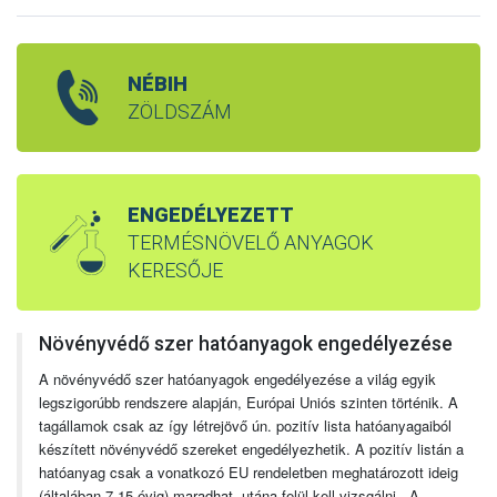
NÉBIH
ZÖLDSZÁM
ENGEDÉLYEZETT
TERMÉSNÖVELŐ ANYAGOK
KERESŐJE
Növényvédő szer hatóanyagok engedélyezése
A növényvédő szer hatóanyagok engedélyezése a világ egyik
legszigorúbb rendszere alapján, Európai Uniós szinten történik. A
tagállamok csak az így létrejövő ún. pozitív lista hatóanyagaiból
készített növényvédő szereket engedélyezhetik. A pozitív listán a
hatóanyag csak a vonatkozó EU rendeletben meghatározott ideig
(általában 7-15 évig) maradhat, utána felül kell vizsgálni. A