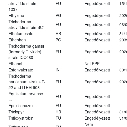
atroviride strain I-
FU
Engedélyezett
15/
1237
Ethylene
PG
Engedélyezett
202
Trichoderma
FU
Engedélyezett
06/
atroviride strain SC1
Ethofumesate
HB
Engedélyezett
31/
Ethephon
PG
Engedélyezett
203
Trichoderma gamsii
(formerly T. viride)
FU
Engedélyezett
202
strain ICC080
Ethanol
-
Not PPP
-
Esfenvalerate
IN
Engedélyezett
30/
Trichoderma
harzianum strains T-
FU
Engedélyezett
202
22 and ITEM 908
Equisetum arvense
FU
Engedélyezett
-
L.
Epoxiconazole
FU
Engedélyezett
Triclopyr
HB
Engedélyezett
31/
Trifloxystrobin
FU
Engedélyezett
31/
Nem