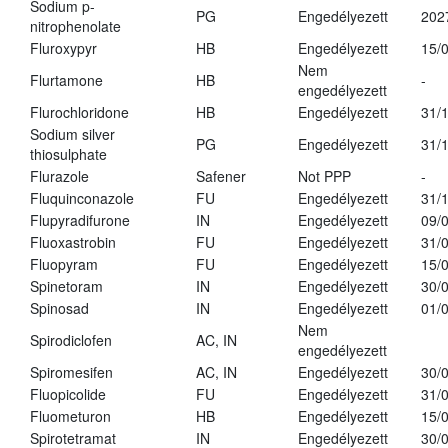
Sodium p-
PG
Engedélyezett
202
nitrophenolate
Fluroxypyr
HB
Engedélyezett
15/
Nem
Flurtamone
HB
-
engedélyezett
Flurochloridone
HB
Engedélyezett
31/
Sodium silver
PG
Engedélyezett
31/
thiosulphate
Flurazole
Safener
Not PPP
-
Fluquinconazole
FU
Engedélyezett
31/
Flupyradifurone
IN
Engedélyezett
09/
Fluoxastrobin
FU
Engedélyezett
31/
Fluopyram
FU
Engedélyezett
15/
Spinetoram
IN
Engedélyezett
30/
Spinosad
IN
Engedélyezett
01/
Nem
Spirodiclofen
AC, IN
engedélyezett
Spiromesifen
AC, IN
Engedélyezett
30/
Fluopicolide
FU
Engedélyezett
31/
Fluometuron
HB
Engedélyezett
15/
Spirotetramat
IN
Engedélyezett
30/