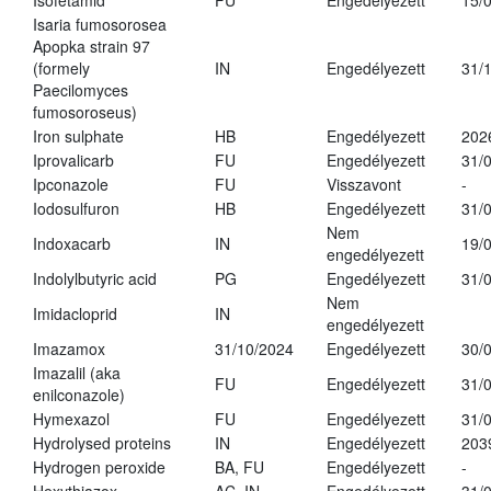
Isofetamid
FU
Engedélyezett
15/
Isaria fumosorosea
Apopka strain 97
(formely
IN
Engedélyezett
31/
Paecilomyces
fumosoroseus)
Iron sulphate
HB
Engedélyezett
202
Iprovalicarb
FU
Engedélyezett
31/
Ipconazole
FU
Visszavont
-
Iodosulfuron
HB
Engedélyezett
31/
Nem
Indoxacarb
IN
19/
engedélyezett
Indolylbutyric acid
PG
Engedélyezett
31/
Nem
Imidacloprid
IN
engedélyezett
Imazamox
31/10/2024
Engedélyezett
30/
Imazalil (aka
FU
Engedélyezett
31/
enilconazole)
Hymexazol
FU
Engedélyezett
31/
Hydrolysed proteins
IN
Engedélyezett
203
Hydrogen peroxide
BA, FU
Engedélyezett
-