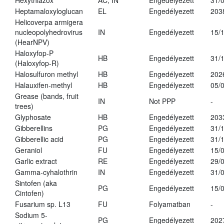
Hexythiazox
AC, IN
Engedélyezett
31/
Heptamaloxyloglucan
EL
Engedélyezett
203
Helicoverpa armigera
nucleopolyhedrovirus
IN
Engedélyezett
15/
(HearNPV)
Haloxyfop-P
HB
Engedélyezett
31/
(Haloxyfop-R)
Halosulfuron methyl
HB
Engedélyezett
202
Halauxifen-methyl
HB
Engedélyezett
05/
Grease (bands, fruit
IN
Not PPP
-
trees)
Glyphosate
HB
Engedélyezett
203
Gibberellins
PG
Engedélyezett
31/
Gibberellic acid
PG
Engedélyezett
31/
Geraniol
FU
Engedélyezett
15/
Garlic extract
RE
Engedélyezett
29/
Gamma-cyhalothrin
IN
Engedélyezett
31/
Sintofen (aka
PG
Engedélyezett
15/
Cintofen)
Fusarium sp. L13
FU
Folyamatban
-
Sodium 5-
PG
Engedélyezett
202