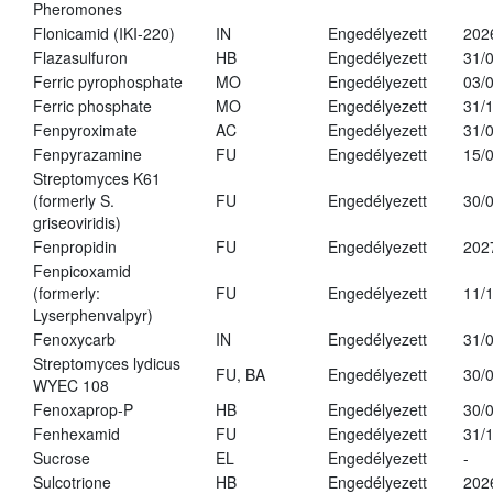
Pheromones
Flonicamid (IKI-220)
IN
Engedélyezett
202
Flazasulfuron
HB
Engedélyezett
31/
Ferric pyrophosphate
MO
Engedélyezett
03/
Ferric phosphate
MO
Engedélyezett
31/
Fenpyroximate
AC
Engedélyezett
31/
Fenpyrazamine
FU
Engedélyezett
15/
Streptomyces K61
(formerly S.
FU
Engedélyezett
30/
griseoviridis)
Fenpropidin
FU
Engedélyezett
202
Fenpicoxamid
(formerly:
FU
Engedélyezett
11/
Lyserphenvalpyr)
Fenoxycarb
IN
Engedélyezett
31/
Streptomyces lydicus
FU, BA
Engedélyezett
30/
WYEC 108
Fenoxaprop-P
HB
Engedélyezett
30/
Fenhexamid
FU
Engedélyezett
31/
Sucrose
EL
Engedélyezett
-
Sulcotrione
HB
Engedélyezett
202