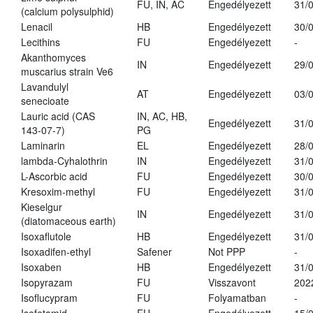
FU, IN, AC
Engedélyezett
31/
(calcium polysulphid)
Lenacil
HB
Engedélyezett
30/
Lecithins
FU
Engedélyezett
-
Akanthomyces
IN
Engedélyezett
29/
muscarius strain Ve6
Lavandulyl
AT
Engedélyezett
03/
senecioate
Lauric acid (CAS
IN, AC, HB,
Engedélyezett
31/
143-07-7)
PG
Laminarin
EL
Engedélyezett
28/
lambda-Cyhalothrin
IN
Engedélyezett
31/
L-Ascorbic acid
FU
Engedélyezett
30/
Kresoxim-methyl
FU
Engedélyezett
31/
Kieselgur
IN
Engedélyezett
31/
(diatomaceous earth)
Isoxaflutole
HB
Engedélyezett
31/
Isoxadifen-ethyl
Safener
Not PPP
-
Isoxaben
HB
Engedélyezett
31/
Isopyrazam
FU
Visszavont
202
Isoflucypram
FU
Folyamatban
-