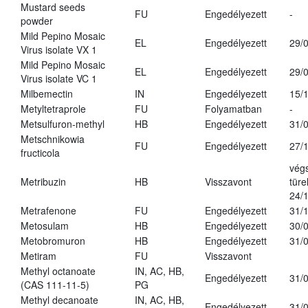
Mustard seeds
FU
Engedélyezett
-
powder
Mild Pepino Mosaic
EL
Engedélyezett
29/
Virus isolate VX 1
Mild Pepino Mosaic
EL
Engedélyezett
29/
Virus isolate VC 1
Milbemectin
IN
Engedélyezett
15/
Metyltetraprole
FU
Folyamatban
-
Metsulfuron-methyl
HB
Engedélyezett
31/
Metschnikowia
FU
Engedélyezett
27/
fructicola
vég
Metribuzin
HB
Visszavont
türe
24/
Metrafenone
FU
Engedélyezett
31/
Metosulam
HB
Engedélyezett
30/
Metobromuron
HB
Engedélyezett
31/
Metiram
FU
Visszavont
Methyl octanoate
IN, AC, HB,
Engedélyezett
31/
(CAS 111-11-5)
PG
Methyl decanoate
IN, AC, HB,
Engedélyezett
31/