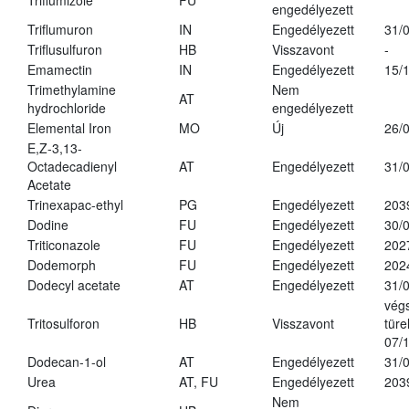
Triflumizole
FU
engedélyezett
Triflumuron
IN
Engedélyezett
31/
Triflusulfuron
HB
Visszavont
-
Emamectin
IN
Engedélyezett
15/
Trimethylamine
Nem
AT
hydrochloride
engedélyezett
Elemental Iron
MO
Új
26/
E,Z-3,13-
Octadecadienyl
AT
Engedélyezett
31/
Acetate
Trinexapac-ethyl
PG
Engedélyezett
203
Dodine
FU
Engedélyezett
30/
Triticonazole
FU
Engedélyezett
202
Dodemorph
FU
Engedélyezett
202
Dodecyl acetate
AT
Engedélyezett
31/
vég
Tritosulforon
HB
Visszavont
türe
07/
Dodecan-1-ol
AT
Engedélyezett
31/
Urea
AT, FU
Engedélyezett
203
Nem