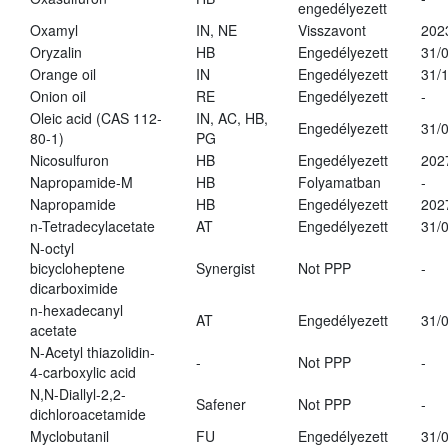
engedélyezett
Oxamyl
IN, NE
Visszavont
202
Oryzalin
HB
Engedélyezett
31/
Orange oil
IN
Engedélyezett
31/
Onion oil
RE
Engedélyezett
-
Oleic acid (CAS 112-
IN, AC, HB,
Engedélyezett
31/
80-1)
PG
Nicosulfuron
HB
Engedélyezett
202
Napropamide-M
HB
Folyamatban
-
Napropamide
HB
Engedélyezett
202
n-Tetradecylacetate
AT
Engedélyezett
31/
N-octyl
bicycloheptene
Synergist
Not PPP
-
dicarboximide
n-hexadecanyl
AT
Engedélyezett
31/
acetate
N-Acetyl thiazolidin-
-
Not PPP
-
4-carboxylic acid
N,N-Diallyl-2,2-
Safener
Not PPP
-
dichloroacetamide
Myclobutanil
FU
Engedélyezett
31/