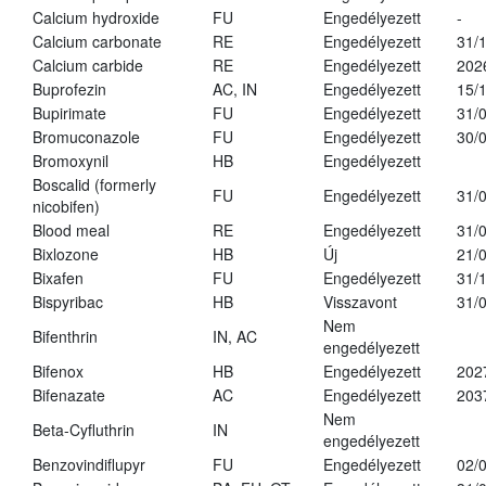
Calcium hydroxide
FU
Engedélyezett
-
Calcium carbonate
RE
Engedélyezett
31/
Calcium carbide
RE
Engedélyezett
202
Buprofezin
AC, IN
Engedélyezett
15/
Bupirimate
FU
Engedélyezett
31/
Bromuconazole
FU
Engedélyezett
30/
Bromoxynil
HB
Engedélyezett
Boscalid (formerly
FU
Engedélyezett
31/
nicobifen)
Blood meal
RE
Engedélyezett
31/
Bixlozone
HB
Új
21/
Bixafen
FU
Engedélyezett
31/
Bispyribac
HB
Visszavont
31/
Nem
Bifenthrin
IN, AC
engedélyezett
Bifenox
HB
Engedélyezett
202
Bifenazate
AC
Engedélyezett
203
Nem
Beta-Cyfluthrin
IN
engedélyezett
Benzovindiflupyr
FU
Engedélyezett
02/