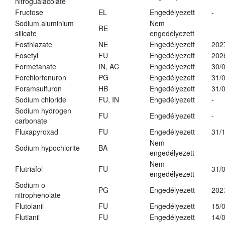
nitroguaiacolate
Fructose
EL
Engedélyezett
-
Sodium aluminium
Nem
RE
silicate
engedélyezett
Fosthiazate
NE
Engedélyezett
202
Fosetyl
FU
Engedélyezett
202
Formetanate
IN, AC
Engedélyezett
30/
Forchlorfenuron
PG
Engedélyezett
31/
Foramsulfuron
HB
Engedélyezett
31/
Sodium chloride
FU, IN
Engedélyezett
-
Sodium hydrogen
FU
Engedélyezett
-
carbonate
Fluxapyroxad
FU
Engedélyezett
31/
Nem
Sodium hypochlorite
BA
engedélyezett
Nem
Flutriafol
FU
31/
engedélyezett
Sodium o-
PG
Engedélyezett
202
nitrophenolate
Flutolanil
FU
Engedélyezett
15/
Flutianil
FU
Engedélyezett
14/