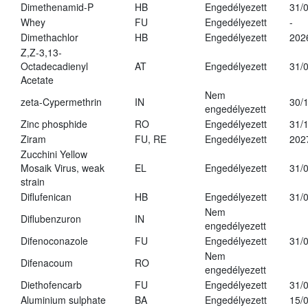
Dimethenamid-P
HB
Engedélyezett
31/
Whey
FU
Engedélyezett
-
Dimethachlor
HB
Engedélyezett
202
Z,Z-3,13-
Octadecadienyl
AT
Engedélyezett
31/
Acetate
Nem
zeta-Cypermethrin
IN
30/
engedélyezett
Zinc phosphide
RO
Engedélyezett
31/
Ziram
FU, RE
Engedélyezett
202
Zucchini Yellow
Mosaik Virus, weak
EL
Engedélyezett
31/
strain
Diflufenican
HB
Engedélyezett
31/
Nem
Diflubenzuron
IN
engedélyezett
Difenoconazole
FU
Engedélyezett
31/
Nem
Difenacoum
RO
engedélyezett
Diethofencarb
FU
Engedélyezett
31/
Aluminium sulphate
BA
Engedélyezett
15/