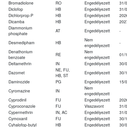
Bromadiolone
RO
Engedélyezett
31/
Diclofop
HB
Engedélyezett
31/
Dichlorprop-P
HB
Engedélyezett
202
Dicamba
HB
Engedélyezett
202
Diammonium
AT
Engedélyezett
-
phosphate
Nem
Desmedipham
HB
-
engedélyezett
Denathonium
Nem
RE
01/
benzoate
engedélyezett
Deltamethrin
IN
Engedélyezett
30/
NE, FU,
Dazomet
Engedélyezett
30/
HB, ST
Daminozide
PG
Engedélyezett
15/
Nem
Cyromazine
IN
engedélyezett
Cyprodinil
FU
Engedélyezett
202
Cyproconazole
FU
Visszavont
31/
Cypermethrin
IN, AC
Engedélyezett
31/
Cymoxanil
FU
Engedélyezett
30/
Cyhalofop-butyl
HB
Engedélyezett
30/