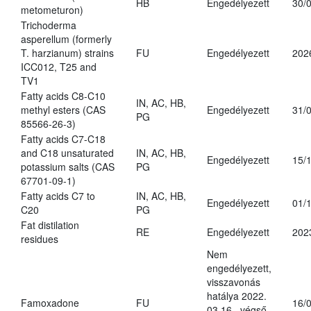
HB
Engedélyezett
30/
metometuron)
Trichoderma
asperellum (formerly
T. harzianum) strains
FU
Engedélyezett
202
ICC012, T25 and
TV1
Fatty acids C8-C10
IN, AC, HB,
methyl esters (CAS
Engedélyezett
31/
PG
85566-26-3)
Fatty acids C7-C18
and C18 unsaturated
IN, AC, HB,
Engedélyezett
15/
potassium salts (CAS
PG
67701-09-1)
Fatty acids C7 to
IN, AC, HB,
Engedélyezett
01/
C20
PG
Fat distilation
RE
Engedélyezett
202
residues
Nem
engedélyezett,
visszavonás
hatálya 2022.
Famoxadone
FU
16/
03.16., végső