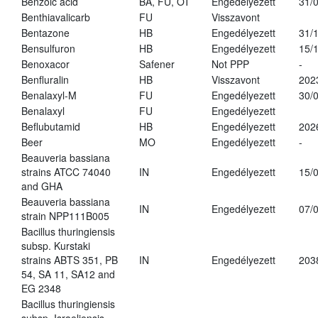
Benzoic acid
BA, FU, OT
Engedélyezett
31/
Benthiavalicarb
FU
Visszavont
Bentazone
HB
Engedélyezett
31/
Bensulfuron
HB
Engedélyezett
15/
Benoxacor
Safener
Not PPP
-
Benfluralin
HB
Visszavont
202
Benalaxyl-M
FU
Engedélyezett
30/
Benalaxyl
FU
Engedélyezett
Beflubutamid
HB
Engedélyezett
202
Beer
MO
Engedélyezett
-
Beauveria bassiana
strains ATCC 74040
IN
Engedélyezett
15/
and GHA
Beauveria bassiana
IN
Engedélyezett
07/
strain NPP111B005
Bacillus thuringiensis
subsp. Kurstaki
strains ABTS 351, PB
IN
Engedélyezett
203
54, SA 11, SA12 and
EG 2348
Bacillus thuringiensis