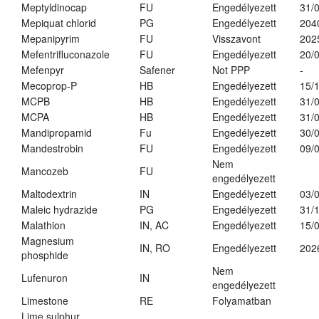
Meptyldinocap
FU
Engedélyezett
31/
Mepiquat chlorid
PG
Engedélyezett
204
Mepanipyrim
FU
Visszavont
202
Mefentrifluconazole
FU
Engedélyezett
20/
Mefenpyr
Safener
Not PPP
-
Mecoprop-P
HB
Engedélyezett
15/
MCPB
HB
Engedélyezett
31/
MCPA
HB
Engedélyezett
31/
Mandipropamid
Fu
Engedélyezett
30/
Mandestrobin
FU
Engedélyezett
09/
Nem
Mancozeb
FU
engedélyezett
Maltodextrin
IN
Engedélyezett
03/
Maleic hydrazide
PG
Engedélyezett
31/
Malathion
IN, AC
Engedélyezett
15/
Magnesium
IN, RO
Engedélyezett
202
phosphide
Nem
Lufenuron
IN
engedélyezett
Limestone
RE
Folyamatban
Lime sulphur