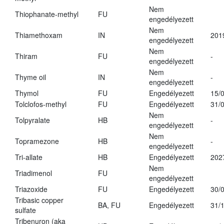
Nem
Thiophanate-methyl
FU
engedélyezett
Nem
Thiamethoxam
IN
201
engedélyezett
Nem
Thiram
FU
-
engedélyezett
Nem
Thyme oil
IN
-
engedélyezett
Thymol
FU
Engedélyezett
15/
Tolclofos-methyl
FU
Engedélyezett
31/
Nem
Tolpyralate
HB
-
engedélyezett
Nem
Topramezone
HB
-
engedélyezett
Tri-allate
HB
Engedélyezett
202
Nem
Triadimenol
FU
engedélyezett
Triazoxide
FU
Engedélyezett
30/
Tribasic copper
BA, FU
Engedélyezett
31/
sulfate
Tribenuron (aka