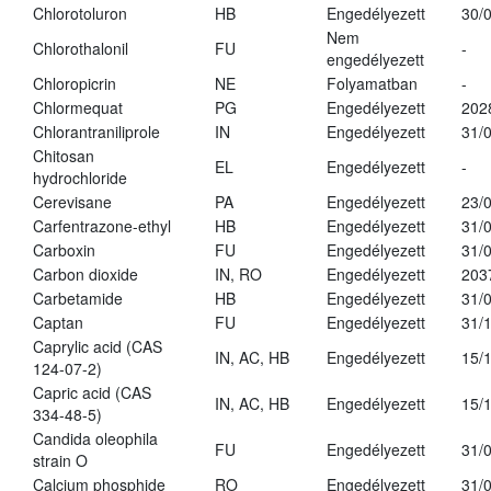
Chlorotoluron
HB
Engedélyezett
30/
Nem
Chlorothalonil
FU
-
engedélyezett
Chloropicrin
NE
Folyamatban
-
Chlormequat
PG
Engedélyezett
202
Chlorantraniliprole
IN
Engedélyezett
31/
Chitosan
EL
Engedélyezett
-
hydrochloride
Cerevisane
PA
Engedélyezett
23/
Carfentrazone-ethyl
HB
Engedélyezett
31/
Carboxin
FU
Engedélyezett
31/
Carbon dioxide
IN, RO
Engedélyezett
203
Carbetamide
HB
Engedélyezett
31/
Captan
FU
Engedélyezett
31/
Caprylic acid (CAS
IN, AC, HB
Engedélyezett
15/
124-07-2)
Capric acid (CAS
IN, AC, HB
Engedélyezett
15/
334-48-5)
Candida oleophila
FU
Engedélyezett
31/
strain O
Calcium phosphide
RO
Engedélyezett
31/