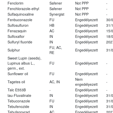
Fenclorim
Safener
Not PPP
-
Fenchlorazole-ethyl
Safener
Not PPP
-
Sulfaquinoxaline
Synergist
Not PPP
-
Fenbuconazole
FU
Engedélyezett
30/
Sulfosulfuron
HB
Engedélyezett
31/
Fenazaquin
AC
Engedélyezett
15/
Sulfoxaflor
IN
Engedélyezett
18/
Sulfuryl fluoride
IN
Engedélyezett
202
FU, AC,
Sulphur
Engedélyezett
31/
RE
Sweet Lupin (seeds),
Lupinus albus L.,
FU
Engedélyezett
-
germ., ext.
Sunflower oil
FU
Engedélyezett
-
Nem
Tagetes oil
AC, IN
-
engedélyezett
Talc E553B
-
Engedélyezett
-
tau-Fluvalinate
IN
Engedélyezett
31/
Tebuconazole
FU
Engedélyezett
31/
Tebufenozide
IN
Engedélyezett
31/
Tebufenpyrad
AC
Engedélyezett
202