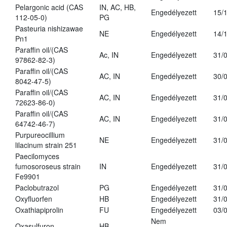
Pelargonic acid (CAS
IN, AC, HB,
Engedélyezett
15/
112-05-0)
PG
Pasteuria nishizawae
NE
Engedélyezett
14/
Pn1
Paraffin oil/(CAS
Ac, IN
Engedélyezett
31/
97862-82-3)
Paraffin oil/(CAS
AC, IN
Engedélyezett
30/
8042-47-5)
Paraffin oil/(CAS
AC, IN
Engedélyezett
31/
72623-86-0)
Paraffin oil/(CAS
AC, IN
Engedélyezett
31/
64742-46-7)
Purpureocillium
NE
Engedélyezett
31/
lilacinum strain 251
Paecilomyces
fumosoroseus strain
IN
Engedélyezett
31/
Fe9901
Paclobutrazol
PG
Engedélyezett
31/
Oxyfluorfen
HB
Engedélyezett
31/
Oxathiapiprolin
FU
Engedélyezett
03/
Nem
Oxasulfuron
HB
-