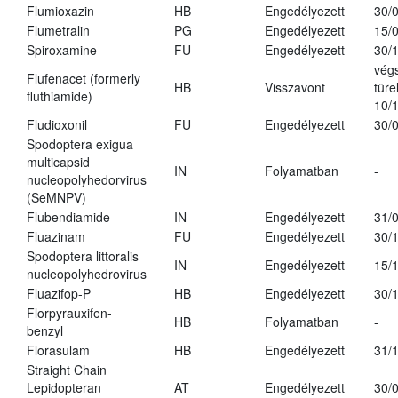
Flumioxazin
HB
Engedélyezett
30/
Flumetralin
PG
Engedélyezett
15/
Spiroxamine
FU
Engedélyezett
30/
vég
Flufenacet (formerly
HB
Visszavont
türe
fluthiamide)
10/
Fludioxonil
FU
Engedélyezett
30/
Spodoptera exigua
multicapsid
IN
Folyamatban
-
nucleopolyhedorvirus
(SeMNPV)
Flubendiamide
IN
Engedélyezett
31/
Fluazinam
FU
Engedélyezett
30/
Spodoptera littoralis
IN
Engedélyezett
15/
nucleopolyhedrovirus
Fluazifop-P
HB
Engedélyezett
30/
Florpyrauxifen-
HB
Folyamatban
-
benzyl
Florasulam
HB
Engedélyezett
31/
Straight Chain
Lepidopteran
AT
Engedélyezett
30/