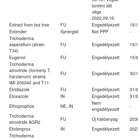
türelmi idő
vége
2022.09.16.
Extract from tea tree
FU
Engedélyezett
15/
Extender
Synergist
Not PPP
-
Trichoderma
asperellum (strain
FU
Engedélyezett
15/
T34)
Eugenol
FU
Engedélyezett
15/
Trichoderma
atroviride (formerly T.
FU
Engedélyezett
30/
harzianum) strains
IMI 206040 and T11
Etridiazole
FU
Engedélyezett
31/
Etoxazole
IN
Engedélyezett
31/
Nem
Ethoprophos
NE, IN
-
engedélyezett
Trichoderma
FU
Új hatóanyag
203
atroviride AGR2
Etofenprox
IN
Engedélyezett
202
Trichoderma