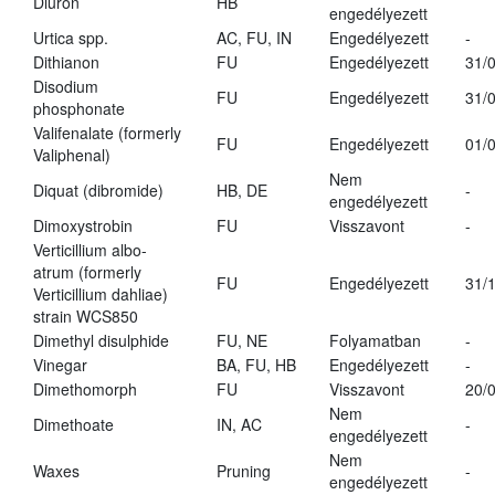
Diuron
HB
engedélyezett
Urtica spp.
AC, FU, IN
Engedélyezett
-
Dithianon
FU
Engedélyezett
31/
Disodium
FU
Engedélyezett
31/
phosphonate
Valifenalate (formerly
FU
Engedélyezett
01/
Valiphenal)
Nem
Diquat (dibromide)
HB, DE
-
engedélyezett
Dimoxystrobin
FU
Visszavont
-
Verticillium albo-
atrum (formerly
FU
Engedélyezett
31/
Verticillium dahliae)
strain WCS850
Dimethyl disulphide
FU, NE
Folyamatban
-
Vinegar
BA, FU, HB
Engedélyezett
-
Dimethomorph
FU
Visszavont
20/
Nem
Dimethoate
IN, AC
-
engedélyezett
Nem
Waxes
Pruning
-
engedélyezett