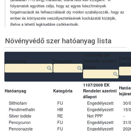
folyamatok együttes célja, hogy az egyes készítmények
forgalmazását és felhasználását oly módon szabályozzák, hogy az
ember és környezete veszélyeztetésének kockázatát kizárják,
illetve a lehető legkisebbre csökkentsék.
Növényvédő szer hatóanyag lista
1107/2009 EK
Ható
Hatóanyag
Kategória
Rendelet szerinti
lejára
állapot
1107/2009 EK
Ható
Hatóanyag
Kategória
Rendelet szerinti
lejára
állapot
Silthiofam
FU
Engedélyezett
30/
Pendimethalin
HB
Engedélyezett
15/
Silver iodide
RE
Not PPP
-
Pencycuron
FU
Engedélyezett
31/
Penconazole
FU
Engedélyezett
202