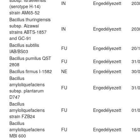
subsp. Israeliensis
IN
Engedélyezett
203
(serotype H-14)
strain AM65-52
Bacillus thuringiensis
subsp. Aizawai
IN
Engedélyezett
203
strains ABTS-1857
and GC-91
Bacillus subtilis
FU
Engedélyezett
20/
IAB/BS03
Bacillus pumilus QST
FU
Engedélyezett
31/
2808
Bacillus firmus I-1582
NE
Engedélyezett
30/
Bacillus
amyloliquefaciens
FU
Engedélyezett
31/
subsp. plantarum
D747
Bacillus
amyloliquefaciens
FU
Engedélyezett
01/
strain FZB24
Bacillus
amyloliquefaciens
FU
Engedélyezett
16/
MBI 600