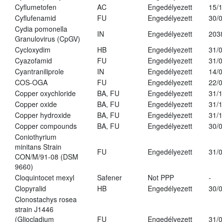
Cyflumetofen
AC
Engedélyezett
15/
Cyflufenamid
FU
Engedélyezett
30/
Cydia pomonella
IN
Engedélyezett
203
Granulovirus (CpGV)
Cycloxydim
HB
Engedélyezett
31/
Cyazofamid
FU
Engedélyezett
31/
Cyantraniliprole
IN
Engedélyezett
14/
COS-OGA
FU
Engedélyezett
22/
Copper oxychloride
BA, FU
Engedélyezett
31/
Copper oxide
BA, FU
Engedélyezett
31/
Copper hydroxide
BA, FU
Engedélyezett
31/
Copper compounds
BA, FU
Engedélyezett
30/
Coniothyrium
minitans Strain
FU
Engedélyezett
31/
CON/M/91-08 (DSM
9660)
Cloquintocet mexyl
Safener
Not PPP
-
Clopyralid
HB
Engedélyezett
30/
Clonostachys rosea
strain J1446
(Gliocladium
FU
Engedélyezett
31/