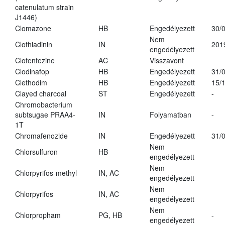
catenulatum strain
J1446)
Clomazone
HB
Engedélyezett
30/
Nem
Clothiadinin
IN
201
engedélyezett
Clofentezine
AC
Visszavont
Clodinafop
HB
Engedélyezett
31/
Clethodim
HB
Engedélyezett
15/
Clayed charcoal
ST
Engedélyezett
-
Chromobacterium
subtsugae PRAA4-
IN
Folyamatban
-
1T
Chromafenozide
IN
Engedélyezett
31/
Nem
Chlorsulfuron
HB
engedélyezett
Nem
Chlorpyrifos-methyl
IN, AC
engedélyezett
Nem
Chlorpyrifos
IN, AC
engedélyezett
Nem
Chlorpropham
PG, HB
-
engedélyezett