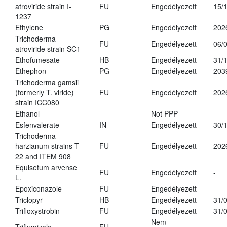
atroviride strain I-
FU
Engedélyezett
15/
1237
Ethylene
PG
Engedélyezett
202
Trichoderma
FU
Engedélyezett
06/
atroviride strain SC1
Ethofumesate
HB
Engedélyezett
31/
Ethephon
PG
Engedélyezett
203
Trichoderma gamsii
(formerly T. viride)
FU
Engedélyezett
202
strain ICC080
Ethanol
-
Not PPP
-
Esfenvalerate
IN
Engedélyezett
30/
Trichoderma
harzianum strains T-
FU
Engedélyezett
202
22 and ITEM 908
Equisetum arvense
FU
Engedélyezett
-
L.
Epoxiconazole
FU
Engedélyezett
Triclopyr
HB
Engedélyezett
31/
Trifloxystrobin
FU
Engedélyezett
31/
Nem