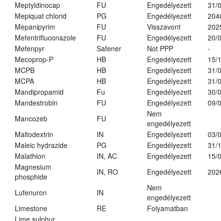
Meptyldinocap
FU
Engedélyezett
31/
Mepiquat chlorid
PG
Engedélyezett
204
Mepanipyrim
FU
Visszavont
202
Mefentrifluconazole
FU
Engedélyezett
20/
Mefenpyr
Safener
Not PPP
-
Mecoprop-P
HB
Engedélyezett
15/
MCPB
HB
Engedélyezett
31/
MCPA
HB
Engedélyezett
31/
Mandipropamid
Fu
Engedélyezett
30/
Mandestrobin
FU
Engedélyezett
09/
Nem
Mancozeb
FU
engedélyezett
Maltodextrin
IN
Engedélyezett
03/
Maleic hydrazide
PG
Engedélyezett
31/
Malathion
IN, AC
Engedélyezett
15/
Magnesium
IN, RO
Engedélyezett
202
phosphide
Nem
Lufenuron
IN
engedélyezett
Limestone
RE
Folyamatban
Lime sulphur