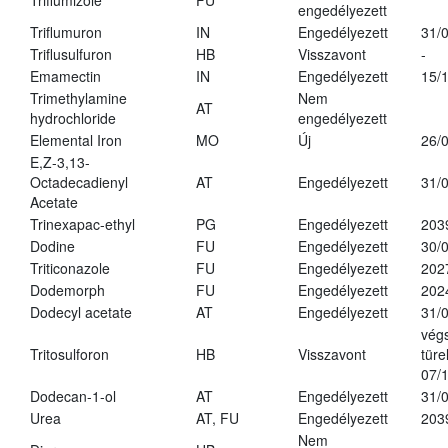
Triflumizole
FU
engedélyezett
Triflumuron
IN
Engedélyezett
31/
Triflusulfuron
HB
Visszavont
-
Emamectin
IN
Engedélyezett
15/
Trimethylamine
Nem
AT
hydrochloride
engedélyezett
Elemental Iron
MO
Új
26/
E,Z-3,13-
Octadecadienyl
AT
Engedélyezett
31/
Acetate
Trinexapac-ethyl
PG
Engedélyezett
203
Dodine
FU
Engedélyezett
30/
Triticonazole
FU
Engedélyezett
202
Dodemorph
FU
Engedélyezett
202
Dodecyl acetate
AT
Engedélyezett
31/
vég
Tritosulforon
HB
Visszavont
türe
07/
Dodecan-1-ol
AT
Engedélyezett
31/
Urea
AT, FU
Engedélyezett
203
Nem