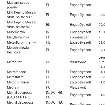
Mustard seeds
FU
Engedélyezett
-
powder
Mild Pepino Mosaic
EL
Engedélyezett
29/
Virus isolate VX 1
Mild Pepino Mosaic
EL
Engedélyezett
29/
Virus isolate VC 1
Milbemectin
IN
Engedélyezett
15/
Metyltetraprole
FU
Folyamatban
-
Metsulfuron-methyl
HB
Engedélyezett
31/
Metschnikowia
FU
Engedélyezett
27/
fructicola
vég
Metribuzin
HB
Visszavont
türe
24/
Metrafenone
FU
Engedélyezett
31/
Metosulam
HB
Engedélyezett
30/
Metobromuron
HB
Engedélyezett
31/
Metiram
FU
Visszavont
Methyl octanoate
IN, AC, HB,
Engedélyezett
31/
(CAS 111-11-5)
PG
Methyl decanoate
IN, AC, HB,
Engedélyezett
31/