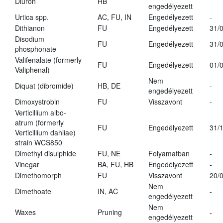
Diuron
HB
engedélyezett
Urtica spp.
AC, FU, IN
Engedélyezett
-
Dithianon
FU
Engedélyezett
31/
Disodium
FU
Engedélyezett
31/
phosphonate
Valifenalate (formerly
FU
Engedélyezett
01/
Valiphenal)
Nem
Diquat (dibromide)
HB, DE
-
engedélyezett
Dimoxystrobin
FU
Visszavont
-
Verticillium albo-
atrum (formerly
FU
Engedélyezett
31/
Verticillium dahliae)
strain WCS850
Dimethyl disulphide
FU, NE
Folyamatban
-
Vinegar
BA, FU, HB
Engedélyezett
-
Dimethomorph
FU
Visszavont
20/
Nem
Dimethoate
IN, AC
-
engedélyezett
Nem
Waxes
Pruning
-
engedélyezett