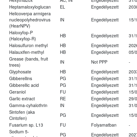
Hexythiazox
AC, IN
Engedélyezett
31/
Heptamaloxyloglucan
EL
Engedélyezett
203
Helicoverpa armigera
nucleopolyhedrovirus
IN
Engedélyezett
15/
(HearNPV)
Haloxyfop-P
HB
Engedélyezett
31/
(Haloxyfop-R)
Halosulfuron methyl
HB
Engedélyezett
202
Halauxifen-methyl
HB
Engedélyezett
05/
Grease (bands, fruit
IN
Not PPP
-
trees)
Glyphosate
HB
Engedélyezett
203
Gibberellins
PG
Engedélyezett
31/
Gibberellic acid
PG
Engedélyezett
31/
Geraniol
FU
Engedélyezett
15/
Garlic extract
RE
Engedélyezett
29/
Gamma-cyhalothrin
IN
Engedélyezett
31/
Sintofen (aka
PG
Engedélyezett
15/
Cintofen)
Fusarium sp. L13
FU
Folyamatban
-
Sodium 5-
PG
Engedélyezett
202