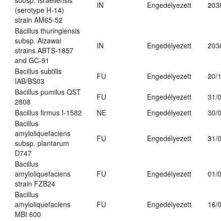
subsp. Israeliensis
IN
Engedélyezett
203
(serotype H-14)
strain AM65-52
Bacillus thuringiensis
subsp. Aizawai
IN
Engedélyezett
203
strains ABTS-1857
and GC-91
Bacillus subtilis
FU
Engedélyezett
20/
IAB/BS03
Bacillus pumilus QST
FU
Engedélyezett
31/
2808
Bacillus firmus I-1582
NE
Engedélyezett
30/
Bacillus
amyloliquefaciens
FU
Engedélyezett
31/
subsp. plantarum
D747
Bacillus
amyloliquefaciens
FU
Engedélyezett
01/
strain FZB24
Bacillus
amyloliquefaciens
FU
Engedélyezett
16/
MBI 600