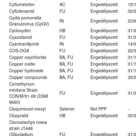
Cyflumetofen
AC
Engedélyezett
15/
Cyflufenamid
FU
Engedélyezett
30/
Cydia pomonella
IN
Engedélyezett
203
Granulovirus (CpGV)
Cycloxydim
HB
Engedélyezett
31/
Cyazofamid
FU
Engedélyezett
31/
Cyantraniliprole
IN
Engedélyezett
14/
COS-OGA
FU
Engedélyezett
22/
Copper oxychloride
BA, FU
Engedélyezett
31/
Copper oxide
BA, FU
Engedélyezett
31/
Copper hydroxide
BA, FU
Engedélyezett
31/
Copper compounds
BA, FU
Engedélyezett
30/
Coniothyrium
minitans Strain
FU
Engedélyezett
31/
CON/M/91-08 (DSM
9660)
Cloquintocet mexyl
Safener
Not PPP
-
Clopyralid
HB
Engedélyezett
30/
Clonostachys rosea
strain J1446
(Gliocladium
FU
Engedélyezett
31/