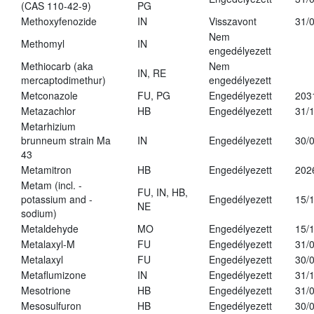
(CAS 110-42-9)
PG
Methoxyfenozide
IN
Visszavont
31/
Nem
Methomyl
IN
engedélyezett
Methiocarb (aka
Nem
IN, RE
mercaptodimethur)
engedélyezett
Metconazole
FU, PG
Engedélyezett
203
Metazachlor
HB
Engedélyezett
31/
Metarhizium
brunneum strain Ma
IN
Engedélyezett
30/
43
Metamitron
HB
Engedélyezett
202
Metam (incl. -
FU, IN, HB,
potassium and -
Engedélyezett
15/
NE
sodium)
Metaldehyde
MO
Engedélyezett
15/
Metalaxyl-M
FU
Engedélyezett
31/
Metalaxyl
FU
Engedélyezett
30/
Metaflumizone
IN
Engedélyezett
31/
Mesotrione
HB
Engedélyezett
31/
Mesosulfuron
HB
Engedélyezett
30/