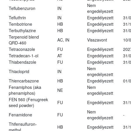
Nem
Teflubenzuron
IN
engedélyezett
Tefluthrin
IN
Engedélyezett
31/
Tembotrione
HB
Engedélyezett
31/
Terbuthylazine
HB
Engedélyezett
31/
Terpenoid blend
AC, IN
Visszavont
10/
QRD-460
Tetraconazole
FU
Engedélyezett
202
Tetradecan-1-ol
AT
Engedélyezett
31/
Thiabendazole
FU
Engedélyezett
31/
Nem
Thiacloprid
IN
engedélyezett
Thiencarbazone
HB
Engedélyezett
01/
Fenamiphos (aka
Nem
NE
phenamiphos)
engedélyezett
FEN 560 (Fenugreek
FU
Engedélyezett
31/
seed powder)
Nem
Fenamidone
FU
-
engedélyezett
Thifensulfuron-
HB
Engedélyezett
31/
methyl