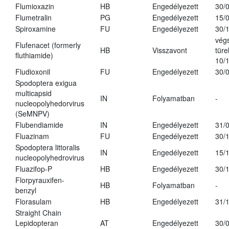
Flumioxazin
HB
Engedélyezett
30/
Flumetralin
PG
Engedélyezett
15/
Spiroxamine
FU
Engedélyezett
30/
vég
Flufenacet (formerly
HB
Visszavont
türe
fluthiamide)
10/
Fludioxonil
FU
Engedélyezett
30/
Spodoptera exigua
multicapsid
IN
Folyamatban
-
nucleopolyhedorvirus
(SeMNPV)
Flubendiamide
IN
Engedélyezett
31/
Fluazinam
FU
Engedélyezett
30/
Spodoptera littoralis
IN
Engedélyezett
15/
nucleopolyhedrovirus
Fluazifop-P
HB
Engedélyezett
30/
Florpyrauxifen-
HB
Folyamatban
-
benzyl
Florasulam
HB
Engedélyezett
31/
Straight Chain
Lepidopteran
AT
Engedélyezett
30/