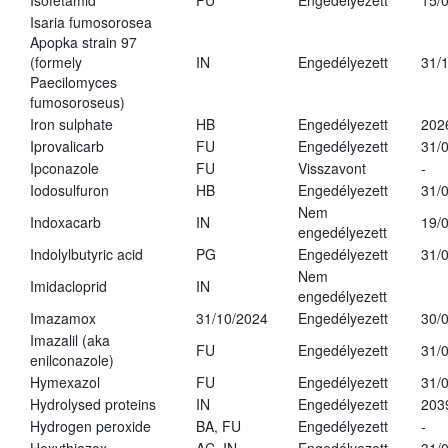
Isofetamid
FU
Engedélyezett
15/
Isaria fumosorosea
Apopka strain 97
(formely
IN
Engedélyezett
31/
Paecilomyces
fumosoroseus)
Iron sulphate
HB
Engedélyezett
202
Iprovalicarb
FU
Engedélyezett
31/
Ipconazole
FU
Visszavont
-
Iodosulfuron
HB
Engedélyezett
31/
Nem
Indoxacarb
IN
19/
engedélyezett
Indolylbutyric acid
PG
Engedélyezett
31/
Nem
Imidacloprid
IN
engedélyezett
Imazamox
31/10/2024
Engedélyezett
30/
Imazalil (aka
FU
Engedélyezett
31/
enilconazole)
Hymexazol
FU
Engedélyezett
31/
Hydrolysed proteins
IN
Engedélyezett
203
Hydrogen peroxide
BA, FU
Engedélyezett
-