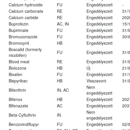
Calcium hydroxide
FU
Engedélyezett
-
Calcium carbonate
RE
Engedélyezett
31/
Calcium carbide
RE
Engedélyezett
202
Buprofezin
AC, IN
Engedélyezett
15/
Bupirimate
FU
Engedélyezett
31/
Bromuconazole
FU
Engedélyezett
30/
Bromoxynil
HB
Engedélyezett
Boscalid (formerly
FU
Engedélyezett
31/
nicobifen)
Blood meal
RE
Engedélyezett
31/
Bixlozone
HB
Új
21/
Bixafen
FU
Engedélyezett
31/
Bispyribac
HB
Visszavont
31/
Nem
Bifenthrin
IN, AC
engedélyezett
Bifenox
HB
Engedélyezett
202
Bifenazate
AC
Engedélyezett
203
Nem
Beta-Cyfluthrin
IN
engedélyezett
Benzovindiflupyr
FU
Engedélyezett
02/