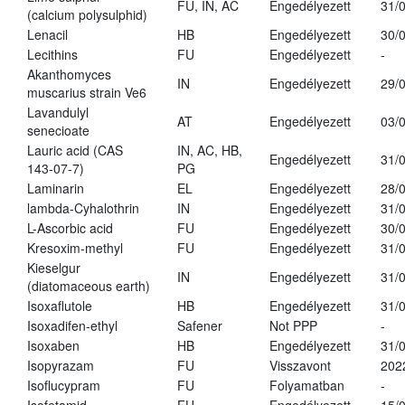
FU, IN, AC
Engedélyezett
31/
(calcium polysulphid)
Lenacil
HB
Engedélyezett
30/
Lecithins
FU
Engedélyezett
-
Akanthomyces
IN
Engedélyezett
29/
muscarius strain Ve6
Lavandulyl
AT
Engedélyezett
03/
senecioate
Lauric acid (CAS
IN, AC, HB,
Engedélyezett
31/
143-07-7)
PG
Laminarin
EL
Engedélyezett
28/
lambda-Cyhalothrin
IN
Engedélyezett
31/
L-Ascorbic acid
FU
Engedélyezett
30/
Kresoxim-methyl
FU
Engedélyezett
31/
Kieselgur
IN
Engedélyezett
31/
(diatomaceous earth)
Isoxaflutole
HB
Engedélyezett
31/
Isoxadifen-ethyl
Safener
Not PPP
-
Isoxaben
HB
Engedélyezett
31/
Isopyrazam
FU
Visszavont
202
Isoflucypram
FU
Folyamatban
-