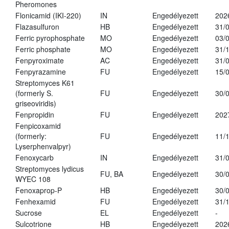
Pheromones
Flonicamid (IKI-220)
IN
Engedélyezett
202
Flazasulfuron
HB
Engedélyezett
31/
Ferric pyrophosphate
MO
Engedélyezett
03/
Ferric phosphate
MO
Engedélyezett
31/
Fenpyroximate
AC
Engedélyezett
31/
Fenpyrazamine
FU
Engedélyezett
15/
Streptomyces K61
(formerly S.
FU
Engedélyezett
30/
griseoviridis)
Fenpropidin
FU
Engedélyezett
202
Fenpicoxamid
(formerly:
FU
Engedélyezett
11/
Lyserphenvalpyr)
Fenoxycarb
IN
Engedélyezett
31/
Streptomyces lydicus
FU, BA
Engedélyezett
30/
WYEC 108
Fenoxaprop-P
HB
Engedélyezett
30/
Fenhexamid
FU
Engedélyezett
31/
Sucrose
EL
Engedélyezett
-
Sulcotrione
HB
Engedélyezett
202