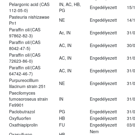
Pelargonic acid (CAS
IN, AC, HB,
Engedélyezett
15/
112-05-0)
PG
Pasteuria nishizawae
NE
Engedélyezett
14/
Pn1
Paraffin oil/(CAS
Ac, IN
Engedélyezett
31/
97862-82-3)
Paraffin oil/(CAS
AC, IN
Engedélyezett
30/
8042-47-5)
Paraffin oil/(CAS
AC, IN
Engedélyezett
31/
72623-86-0)
Paraffin oil/(CAS
AC, IN
Engedélyezett
31/
64742-46-7)
Purpureocillium
NE
Engedélyezett
31/
lilacinum strain 251
Paecilomyces
fumosoroseus strain
IN
Engedélyezett
31/
Fe9901
Paclobutrazol
PG
Engedélyezett
31/
Oxyfluorfen
HB
Engedélyezett
31/
Oxathiapiprolin
FU
Engedélyezett
03/
Nem
Oxasulfuron
HB
-