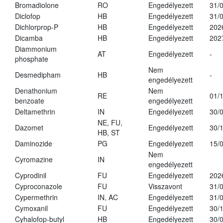
Bromadiolone
RO
Engedélyezett
31/
Diclofop
HB
Engedélyezett
31/
Dichlorprop-P
HB
Engedélyezett
202
Dicamba
HB
Engedélyezett
202
Diammonium
AT
Engedélyezett
-
phosphate
Nem
Desmedipham
HB
-
engedélyezett
Denathonium
Nem
RE
01/
benzoate
engedélyezett
Deltamethrin
IN
Engedélyezett
30/
NE, FU,
Dazomet
Engedélyezett
30/
HB, ST
Daminozide
PG
Engedélyezett
15/
Nem
Cyromazine
IN
engedélyezett
Cyprodinil
FU
Engedélyezett
202
Cyproconazole
FU
Visszavont
31/
Cypermethrin
IN, AC
Engedélyezett
31/
Cymoxanil
FU
Engedélyezett
30/
Cyhalofop-butyl
HB
Engedélyezett
30/