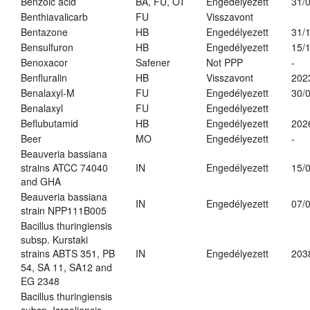
Benzoic acid
BA, FU, OT
Engedélyezett
31/
Benthiavalicarb
FU
Visszavont
Bentazone
HB
Engedélyezett
31/
Bensulfuron
HB
Engedélyezett
15/
Benoxacor
Safener
Not PPP
-
Benfluralin
HB
Visszavont
202
Benalaxyl-M
FU
Engedélyezett
30/
Benalaxyl
FU
Engedélyezett
Beflubutamid
HB
Engedélyezett
202
Beer
MO
Engedélyezett
-
Beauveria bassiana
strains ATCC 74040
IN
Engedélyezett
15/
and GHA
Beauveria bassiana
IN
Engedélyezett
07/
strain NPP111B005
Bacillus thuringiensis
subsp. Kurstaki
strains ABTS 351, PB
IN
Engedélyezett
203
54, SA 11, SA12 and
EG 2348
Bacillus thuringiensis