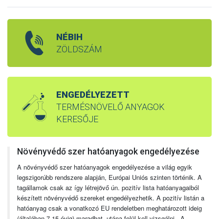
NÉBIH
ZÖLDSZÁM
ENGEDÉLYEZETT
TERMÉSNÖVELŐ ANYAGOK
KERESŐJE
Növényvédő szer hatóanyagok engedélyezése
A növényvédő szer hatóanyagok engedélyezése a világ egyik
legszigorúbb rendszere alapján, Európai Uniós szinten történik. A
tagállamok csak az így létrejövő ún. pozitív lista hatóanyagaiból
készített növényvédő szereket engedélyezhetik. A pozitív listán a
hatóanyag csak a vonatkozó EU rendeletben meghatározott ideig
(általában 7-15 évig) maradhat, utána felül kell vizsgálni. A