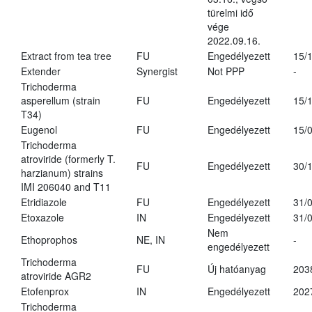
türelmi idő
vége
2022.09.16.
Extract from tea tree
FU
Engedélyezett
15/
Extender
Synergist
Not PPP
-
Trichoderma
asperellum (strain
FU
Engedélyezett
15/
T34)
Eugenol
FU
Engedélyezett
15/
Trichoderma
atroviride (formerly T.
FU
Engedélyezett
30/
harzianum) strains
IMI 206040 and T11
Etridiazole
FU
Engedélyezett
31/
Etoxazole
IN
Engedélyezett
31/
Nem
Ethoprophos
NE, IN
-
engedélyezett
Trichoderma
FU
Új hatóanyag
203
atroviride AGR2
Etofenprox
IN
Engedélyezett
202
Trichoderma