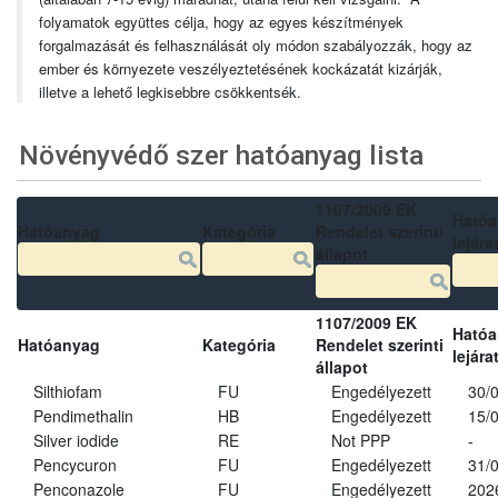
folyamatok együttes célja, hogy az egyes készítmények
forgalmazását és felhasználását oly módon szabályozzák, hogy az
ember és környezete veszélyeztetésének kockázatát kizárják,
illetve a lehető legkisebbre csökkentsék.
Növényvédő szer hatóanyag lista
1107/2009 EK
Ható
Hatóanyag
Kategória
Rendelet szerinti
lejára
állapot
1107/2009 EK
Ható
Hatóanyag
Kategória
Rendelet szerinti
lejára
állapot
Silthiofam
FU
Engedélyezett
30/
Pendimethalin
HB
Engedélyezett
15/
Silver iodide
RE
Not PPP
-
Pencycuron
FU
Engedélyezett
31/
Penconazole
FU
Engedélyezett
202