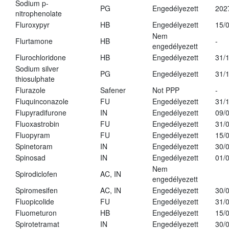
Sodium p-
PG
Engedélyezett
202
nitrophenolate
Fluroxypyr
HB
Engedélyezett
15/
Nem
Flurtamone
HB
-
engedélyezett
Flurochloridone
HB
Engedélyezett
31/
Sodium silver
PG
Engedélyezett
31/
thiosulphate
Flurazole
Safener
Not PPP
-
Fluquinconazole
FU
Engedélyezett
31/
Flupyradifurone
IN
Engedélyezett
09/
Fluoxastrobin
FU
Engedélyezett
31/
Fluopyram
FU
Engedélyezett
15/
Spinetoram
IN
Engedélyezett
30/
Spinosad
IN
Engedélyezett
01/
Nem
Spirodiclofen
AC, IN
engedélyezett
Spiromesifen
AC, IN
Engedélyezett
30/
Fluopicolide
FU
Engedélyezett
31/
Fluometuron
HB
Engedélyezett
15/
Spirotetramat
IN
Engedélyezett
30/