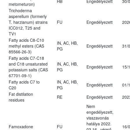
HB
Engedélyezett
30/
metometuron)
Trichoderma
asperellum (formerly
T. harzianum) strains
FU
Engedélyezett
202
ICC012, T25 and
TV1
Fatty acids C8-C10
IN, AC, HB,
methyl esters (CAS
Engedélyezett
31/
PG
85566-26-3)
Fatty acids C7-C18
and C18 unsaturated
IN, AC, HB,
Engedélyezett
15/
potassium salts (CAS
PG
67701-09-1)
Fatty acids C7 to
IN, AC, HB,
Engedélyezett
01/
C20
PG
Fat distilation
RE
Engedélyezett
202
residues
Nem
engedélyezett,
visszavonás
hatálya 2022.
Famoxadone
FU
16/
03.16., végső