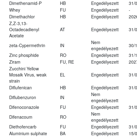
Dimethenamid-P
HB
Engedélyezett
31/
Whey
FU
Engedélyezett
-
Dimethachlor
HB
Engedélyezett
202
Z,Z-3,13-
Octadecadienyl
AT
Engedélyezett
31/
Acetate
Nem
zeta-Cypermethrin
IN
30/
engedélyezett
Zinc phosphide
RO
Engedélyezett
31/
Ziram
FU, RE
Engedélyezett
202
Zucchini Yellow
Mosaik Virus, weak
EL
Engedélyezett
31/
strain
Diflufenican
HB
Engedélyezett
31/
Nem
Diflubenzuron
IN
engedélyezett
Difenoconazole
FU
Engedélyezett
31/
Nem
Difenacoum
RO
engedélyezett
Diethofencarb
FU
Engedélyezett
31/
Aluminium sulphate
BA
Engedélyezett
15/