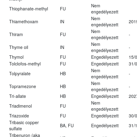
Nem
Thiophanate-methyl
FU
engedélyezett
Nem
Thiamethoxam
IN
201
engedélyezett
Nem
Thiram
FU
-
engedélyezett
Nem
Thyme oil
IN
-
engedélyezett
Thymol
FU
Engedélyezett
15/
Tolclofos-methyl
FU
Engedélyezett
31/
Nem
Tolpyralate
HB
-
engedélyezett
Nem
Topramezone
HB
-
engedélyezett
Tri-allate
HB
Engedélyezett
202
Nem
Triadimenol
FU
engedélyezett
Triazoxide
FU
Engedélyezett
30/
Tribasic copper
BA, FU
Engedélyezett
31/
sulfate
Tribenuron (aka