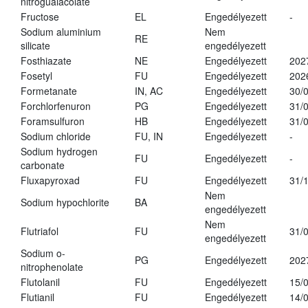
nitroguaiacolate
Fructose
EL
Engedélyezett
-
Sodium aluminium
Nem
RE
silicate
engedélyezett
Fosthiazate
NE
Engedélyezett
202
Fosetyl
FU
Engedélyezett
202
Formetanate
IN, AC
Engedélyezett
30/
Forchlorfenuron
PG
Engedélyezett
31/
Foramsulfuron
HB
Engedélyezett
31/
Sodium chloride
FU, IN
Engedélyezett
-
Sodium hydrogen
FU
Engedélyezett
-
carbonate
Fluxapyroxad
FU
Engedélyezett
31/
Nem
Sodium hypochlorite
BA
engedélyezett
Nem
Flutriafol
FU
31/
engedélyezett
Sodium o-
PG
Engedélyezett
202
nitrophenolate
Flutolanil
FU
Engedélyezett
15/
Flutianil
FU
Engedélyezett
14/