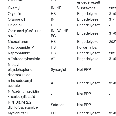
engedélyezett
Oxamyl
IN, NE
Visszavont
202
Oryzalin
HB
Engedélyezett
31/
Orange oil
IN
Engedélyezett
31/
Onion oil
RE
Engedélyezett
-
Oleic acid (CAS 112-
IN, AC, HB,
Engedélyezett
31/
80-1)
PG
Nicosulfuron
HB
Engedélyezett
202
Napropamide-M
HB
Folyamatban
-
Napropamide
HB
Engedélyezett
202
n-Tetradecylacetate
AT
Engedélyezett
31/
N-octyl
bicycloheptene
Synergist
Not PPP
-
dicarboximide
n-hexadecanyl
AT
Engedélyezett
31/
acetate
N-Acetyl thiazolidin-
-
Not PPP
-
4-carboxylic acid
N,N-Diallyl-2,2-
Safener
Not PPP
-
dichloroacetamide
Myclobutanil
FU
Engedélyezett
31/