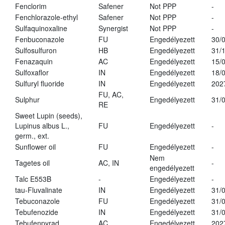
Fenclorim
Safener
Not PPP
-
Fenchlorazole-ethyl
Safener
Not PPP
-
Sulfaquinoxaline
Synergist
Not PPP
-
Fenbuconazole
FU
Engedélyezett
30/
Sulfosulfuron
HB
Engedélyezett
31/
Fenazaquin
AC
Engedélyezett
15/
Sulfoxaflor
IN
Engedélyezett
18/
Sulfuryl fluoride
IN
Engedélyezett
202
FU, AC,
Sulphur
Engedélyezett
31/
RE
Sweet Lupin (seeds),
Lupinus albus L.,
FU
Engedélyezett
-
germ., ext.
Sunflower oil
FU
Engedélyezett
-
Nem
Tagetes oil
AC, IN
-
engedélyezett
Talc E553B
-
Engedélyezett
-
tau-Fluvalinate
IN
Engedélyezett
31/
Tebuconazole
FU
Engedélyezett
31/
Tebufenozide
IN
Engedélyezett
31/
Tebufenpyrad
AC
Engedélyezett
202