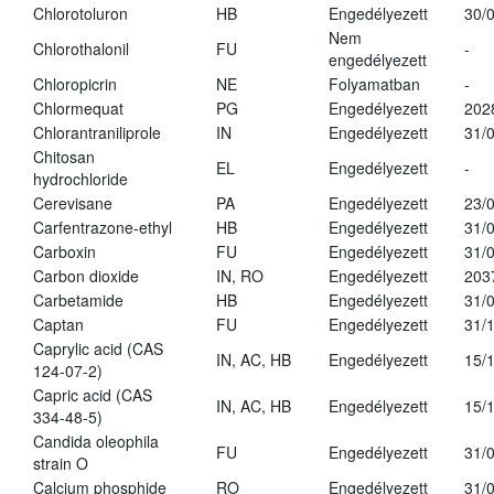
Chlorotoluron
HB
Engedélyezett
30/
Nem
Chlorothalonil
FU
-
engedélyezett
Chloropicrin
NE
Folyamatban
-
Chlormequat
PG
Engedélyezett
202
Chlorantraniliprole
IN
Engedélyezett
31/
Chitosan
EL
Engedélyezett
-
hydrochloride
Cerevisane
PA
Engedélyezett
23/
Carfentrazone-ethyl
HB
Engedélyezett
31/
Carboxin
FU
Engedélyezett
31/
Carbon dioxide
IN, RO
Engedélyezett
203
Carbetamide
HB
Engedélyezett
31/
Captan
FU
Engedélyezett
31/
Caprylic acid (CAS
IN, AC, HB
Engedélyezett
15/
124-07-2)
Capric acid (CAS
IN, AC, HB
Engedélyezett
15/
334-48-5)
Candida oleophila
FU
Engedélyezett
31/
strain O
Calcium phosphide
RO
Engedélyezett
31/