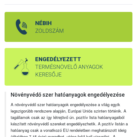
NÉBIH
ZÖLDSZÁM
ENGEDÉLYEZETT
TERMÉSNÖVELŐ ANYAGOK
KERESŐJE
Növényvédő szer hatóanyagok engedélyezése
A növényvédő szer hatóanyagok engedélyezése a világ egyik
legszigorúbb rendszere alapján, Európai Uniós szinten történik. A
tagállamok csak az így létrejövő ún. pozitív lista hatóanyagaiból
készített növényvédő szereket engedélyezhetik. A pozitív listán a
hatóanyag csak a vonatkozó EU rendeletben meghatározott ideig
(általában 7-15 évig) maradhat, utána felül kell vizsgálni. A