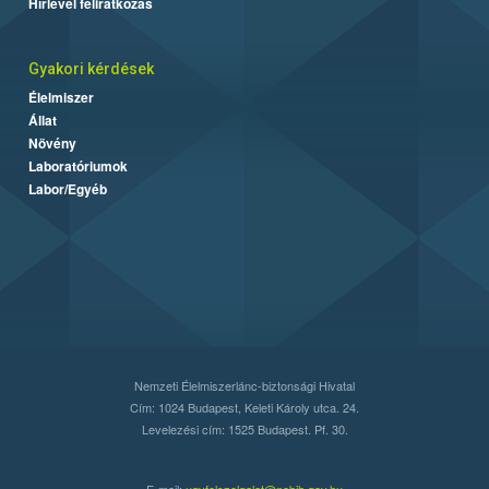
Hírlevél feliratkozás
Gyakori kérdések
Élelmiszer
Állat
Növény
Laboratóriumok
Labor/Egyéb
Nemzeti Élelmiszerlánc-biztonsági Hivatal
Cím: 1024 Budapest, Keleti Károly utca. 24.
Levelezési cím: 1525 Budapest. Pf. 30.
E-mail:
ugyfelszolgalat@nebih.gov.hu