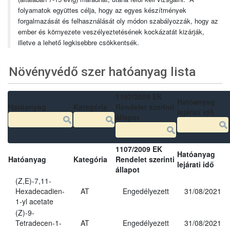
folyamatok együttes célja, hogy az egyes készítmények
forgalmazását és felhasználását oly módon szabályozzák, hogy az
ember és környezete veszélyeztetésének kockázatát kizárják,
illetve a lehető legkisebbre csökkentsék.
Növényvédő szer hatóanyag lista
1107/2009 EK
Hatóanyag
Hatóanyag
Kategória
Rendelet szerinti
lejárati idő
állapot
1107/2009 EK
Hatóanyag
Hatóanyag
Kategória
Rendelet szerinti
lejárati idő
állapot
(Z,E)-7,11-
Hexadecadien-
AT
Engedélyezett
31/08/2021
1-yl acetate
(Z)-9-
Tetradecen-1-
AT
Engedélyezett
31/08/2021