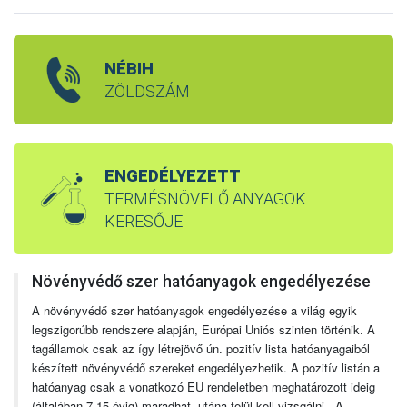
NÉBIH
ZÖLDSZÁM
ENGEDÉLYEZETT
TERMÉSNÖVELŐ ANYAGOK
KERESŐJE
Növényvédő szer hatóanyagok engedélyezése
A növényvédő szer hatóanyagok engedélyezése a világ egyik
legszigorúbb rendszere alapján, Európai Uniós szinten történik. A
tagállamok csak az így létrejövő ún. pozitív lista hatóanyagaiból
készített növényvédő szereket engedélyezhetik. A pozitív listán a
hatóanyag csak a vonatkozó EU rendeletben meghatározott ideig
(általában 7-15 évig) maradhat, utána felül kell vizsgálni. A