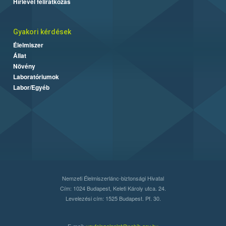
Hírlevél feliratkozás
Gyakori kérdések
Élelmiszer
Állat
Növény
Laboratóriumok
Labor/Egyéb
Nemzeti Élelmiszerlánc-biztonsági Hivatal
Cím: 1024 Budapest, Keleti Károly utca. 24.
Levelezési cím: 1525 Budapest. Pf. 30.
E-mail:
ugyfelszolgalat@nebih.gov.hu