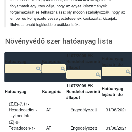
folyamatok együttes célja, hogy az egyes készítmények
forgalmazását és felhasználását oly módon szabályozzák, hogy az
ember és környezete veszélyeztetésének kockázatát kizárják,
illetve a lehető legkisebbre csökkentsék.
Növényvédő szer hatóanyag lista
1107/2009 EK
Hatóanyag
Hatóanyag
Kategória
Rendelet szerinti
lejárati idő
állapot
1107/2009 EK
Hatóanyag
Hatóanyag
Kategória
Rendelet szerinti
lejárati idő
állapot
(Z,E)-7,11-
Hexadecadien-
AT
Engedélyezett
31/08/2021
1-yl acetate
(Z)-9-
Tetradecen-1-
AT
Engedélyezett
31/08/2021