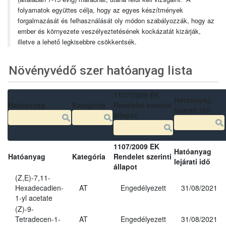
folyamatok együttes célja, hogy az egyes készítmények
forgalmazását és felhasználását oly módon szabályozzák, hogy az
ember és környezete veszélyeztetésének kockázatát kizárják,
illetve a lehető legkisebbre csökkentsék.
Növényvédő szer hatóanyag lista
1107/2009 EK
Hatóanyag
Hatóanyag
Kategória
Rendelet szerinti
lejárati idő
állapot
1107/2009 EK
Hatóanyag
Hatóanyag
Kategória
Rendelet szerinti
lejárati idő
állapot
(Z,E)-7,11-
Hexadecadien-
AT
Engedélyezett
31/08/2021
1-yl acetate
(Z)-9-
Tetradecen-1-
AT
Engedélyezett
31/08/2021