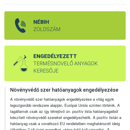
NÉBIH
ZÖLDSZÁM
ENGEDÉLYEZETT
TERMÉSNÖVELŐ ANYAGOK
KERESŐJE
Növényvédő szer hatóanyagok engedélyezése
A növényvédő szer hatóanyagok engedélyezése a világ egyik
legszigorúbb rendszere alapján, Európai Uniós szinten történik. A
tagállamok csak az így létrejövő ún. pozitív lista hatóanyagaiból
készített növényvédő szereket engedélyezhetik. A pozitív listán a
hatóanyag csak a vonatkozó EU rendeletben meghatározott ideig
(általában 7-15 évig) maradhat, utána felül kell vizsgálni. A