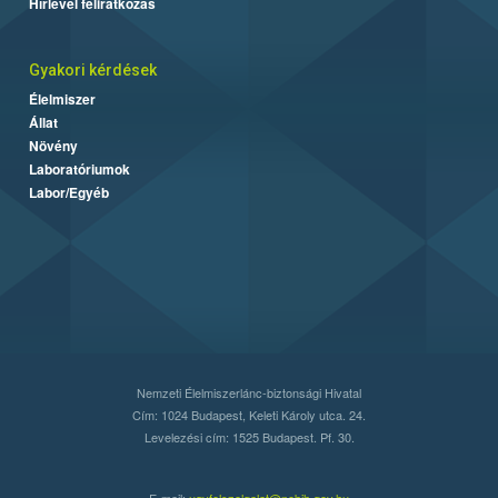
Hírlevél feliratkozás
Gyakori kérdések
Élelmiszer
Állat
Növény
Laboratóriumok
Labor/Egyéb
Nemzeti Élelmiszerlánc-biztonsági Hivatal
Cím: 1024 Budapest, Keleti Károly utca. 24.
Levelezési cím: 1525 Budapest. Pf. 30.
E-mail:
ugyfelszolgalat@nebih.gov.hu