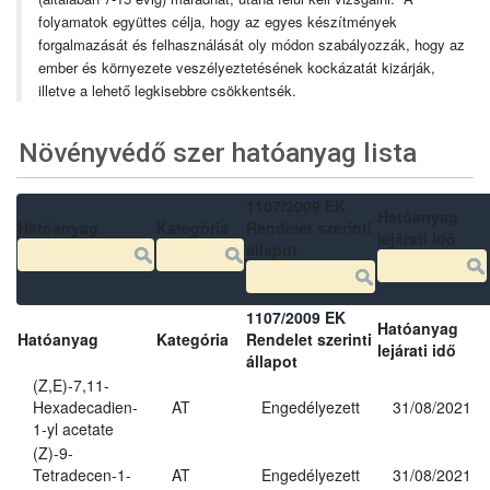
folyamatok együttes célja, hogy az egyes készítmények
forgalmazását és felhasználását oly módon szabályozzák, hogy az
ember és környezete veszélyeztetésének kockázatát kizárják,
illetve a lehető legkisebbre csökkentsék.
Növényvédő szer hatóanyag lista
1107/2009 EK
Hatóanyag
Hatóanyag
Kategória
Rendelet szerinti
lejárati idő
állapot
1107/2009 EK
Hatóanyag
Hatóanyag
Kategória
Rendelet szerinti
lejárati idő
állapot
(Z,E)-7,11-
Hexadecadien-
AT
Engedélyezett
31/08/2021
1-yl acetate
(Z)-9-
Tetradecen-1-
AT
Engedélyezett
31/08/2021