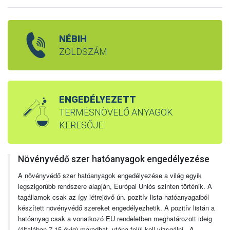
NÉBIH
ZÖLDSZÁM
ENGEDÉLYEZETT
TERMÉSNÖVELŐ ANYAGOK
KERESŐJE
Növényvédő szer hatóanyagok engedélyezése
A növényvédő szer hatóanyagok engedélyezése a világ egyik
legszigorúbb rendszere alapján, Európai Uniós szinten történik. A
tagállamok csak az így létrejövő ún. pozitív lista hatóanyagaiból
készített növényvédő szereket engedélyezhetik. A pozitív listán a
hatóanyag csak a vonatkozó EU rendeletben meghatározott ideig
(általában 7-15 évig) maradhat, utána felül kell vizsgálni. A