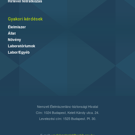
Hírlevél feliratkozás
Gyakori kérdések
Élelmiszer
Állat
Növény
Laboratóriumok
Labor/Egyéb
Nemzeti Élelmiszerlánc-biztonsági Hivatal
Cím: 1024 Budapest, Keleti Károly utca. 24.
Levelezési cím: 1525 Budapest. Pf. 30.
E-mail:
ugyfelszolgalat@nebih.gov.hu