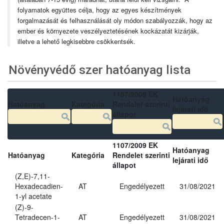
folyamatok együttes célja, hogy az egyes készítmények
forgalmazását és felhasználását oly módon szabályozzák, hogy az
ember és környezete veszélyeztetésének kockázatát kizárják,
illetve a lehető legkisebbre csökkentsék.
Növényvédő szer hatóanyag lista
1107/2009 EK
Hatóanyag
Hatóanyag
Kategória
Rendelet szerinti
lejárati idő
állapot
1107/2009 EK
Hatóanyag
Hatóanyag
Kategória
Rendelet szerinti
lejárati idő
állapot
(Z,E)-7,11-
Hexadecadien-
AT
Engedélyezett
31/08/2021
1-yl acetate
(Z)-9-
Tetradecen-1-
AT
Engedélyezett
31/08/2021