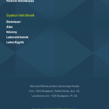
Hírlevél feliratkozás
Gyakori kérdések
Élelmiszer
Állat
Növény
Laboratóriumok
Labor/Egyéb
Nemzeti Élelmiszerlánc-biztonsági Hivatal
Cím: 1024 Budapest, Keleti Károly utca. 24.
Levelezési cím: 1525 Budapest. Pf. 30.
E-mail:
ugyfelszolgalat@nebih.gov.hu