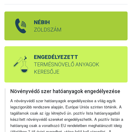
NÉBIH
ZÖLDSZÁM
ENGEDÉLYEZETT
TERMÉSNÖVELŐ ANYAGOK
KERESŐJE
Növényvédő szer hatóanyagok engedélyezése
A növényvédő szer hatóanyagok engedélyezése a világ egyik
legszigorúbb rendszere alapján, Európai Uniós szinten történik. A
tagállamok csak az így létrejövő ún. pozitív lista hatóanyagaiból
készített növényvédő szereket engedélyezhetik. A pozitív listán a
hatóanyag csak a vonatkozó EU rendeletben meghatározott ideig
(általában 7-15 évig) maradhat, utána felül kell vizsgálni. A