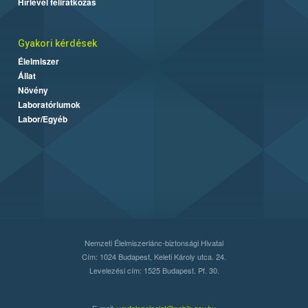
Hírlevél feliratkozás
Gyakori kérdések
Élelmiszer
Állat
Növény
Laboratóriumok
Labor/Egyéb
Nemzeti Élelmiszerlánc-biztonsági Hivatal
Cím: 1024 Budapest, Keleti Károly utca. 24.
Levelezési cím: 1525 Budapest. Pf. 30.
E-mail:
ugyfelszolgalat@nebih.gov.hu