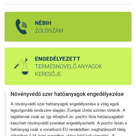
NÉBIH
ZÖLDSZÁM
ENGEDÉLYEZETT
TERMÉSNÖVELŐ ANYAGOK
KERESŐJE
Növényvédő szer hatóanyagok engedélyezése
A növényvédő szer hatóanyagok engedélyezése a világ egyik
legszigorúbb rendszere alapján, Európai Uniós szinten történik. A
tagállamok csak az így létrejövő ún. pozitív lista hatóanyagaiból
készített növényvédő szereket engedélyezhetik. A pozitív listán a
hatóanyag csak a vonatkozó EU rendeletben meghatározott ideig
(általában 7-15 évig) maradhat, utána felül kell vizsgálni. A