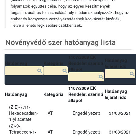
folyamatok együttes célja, hogy az egyes készítmények
forgalmazását és felhasználását oly módon szabályozzák, hogy az
ember és környezete veszélyeztetésének kockázatát kizárják,
illetve a lehető legkisebbre csökkentsék.
Növényvédő szer hatóanyag lista
1107/2009 EK
Hatóanyag
Hatóanyag
Kategória
Rendelet szerinti
lejárati idő
állapot
1107/2009 EK
Hatóanyag
Hatóanyag
Kategória
Rendelet szerinti
lejárati idő
állapot
(Z,E)-7,11-
Hexadecadien-
AT
Engedélyezett
31/08/2021
1-yl acetate
(Z)-9-
Tetradecen-1-
AT
Engedélyezett
31/08/2021