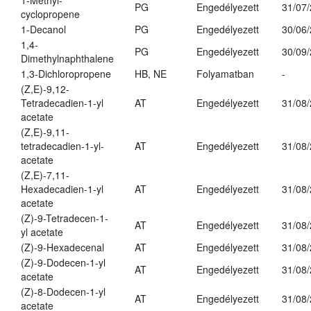
1-Methyl-
PG
Engedélyezett
31/07
cyclopropene
1-Decanol
PG
Engedélyezett
30/06
1,4-
PG
Engedélyezett
30/09
Dimethylnaphthalene
1,3-Dichloropropene
HB, NE
Folyamatban
-
(Z,E)-9,12-
Tetradecadien-1-yl
AT
Engedélyezett
31/08
acetate
(Z,E)-9,11-
tetradecadien-1-yl-
AT
Engedélyezett
31/08
acetate
(Z,E)-7,11-
Hexadecadien-1-yl
AT
Engedélyezett
31/08
acetate
(Z)-9-Tetradecen-1-
AT
Engedélyezett
31/08
yl acetate
(Z)-9-Hexadecenal
AT
Engedélyezett
31/08
(Z)-9-Dodecen-1-yl
AT
Engedélyezett
31/08
acetate
(Z)-8-Dodecen-1-yl
AT
Engedélyezett
31/08
acetate