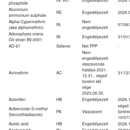
IN, RO
Engedélyezett
2026.1
phosphide
Aluminium
RE
Engedélyezett
2026.0
ammonium sulphate
Alpha-Cypermethrin
Nem
IN
07/06
(aka alphamethrin)
engedélyezett
Adoxophyes orana
IN
Engedélyezett
31/01
GV strain BV-0001
AD-67
Safener
Not PPP
-
Nem
engedélyezett,
visszavonás
hatálya 2021.
Acrinathrin
AC
31/12
12.31., végső
türelmi idő
vége
2023.06.30.
Aclonifen
HB
Engedélyezett
2026.
végső
Acibenzolar-S-methyl
PA
Visszavont
türelmi
(benzothiadiazole)
10/07
Acetic acid
HB
Engedélyezett
2026.1