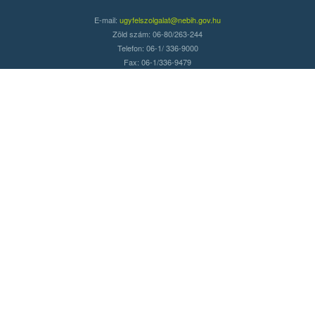
E-mail:
ugyfelszolgalat@nebih.gov.hu
Zöld szám: 06-80/263-244
Telefon: 06-1/ 336-9000
Fax: 06-1/336-9479