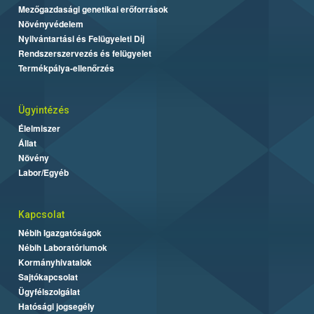
Mezőgazdasági genetikai erőforrások
Növényvédelem
Nyilvántartási és Felügyeleti Díj
Rendszerszervezés és felügyelet
Termékpálya-ellenőrzés
Ügyintézés
Élelmiszer
Állat
Növény
Labor/Egyéb
Kapcsolat
Nébih Igazgatóságok
Nébih Laboratóriumok
Kormányhivatalok
Sajtókapcsolat
Ügyfélszolgálat
Hatósági jogsegély