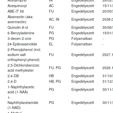
Acetamiprid
IN
Engedélyezett
28/02
Acequinocyl
AC
Engedélyezett
15/11
ABE-IT 56
FU
Engedélyezett
20/05
Abamectin (aka
AC, IN
Engedélyezett
2038.
avermectin)
Quinolin-8-ol
FU
Engedélyezett
30/06
6-Benzyladenine
PG
Engedélyezett
15/01
3-decen-2-one
PG
Folyamatban
-
24-Epibrassinolide
EL
Folyamatban
-
2-Phenylphenol (incl.
sodium salt
FU
Engedélyezett
2027.1
orthophenyl phenol)
2,5-Dichlorobenzoic
FU, PG
Engedélyezett
2026.
acid methylester
2,4-DB
HB
Engedélyezett
31/10
2,4-D
HB, PG
Engedélyezett
31/12
1-Naphthylacetic
PG
Engedélyezett
30/11
acid (1-NAA)
1-
Naphthylacetamide
PG
Engedélyezett
30/11
(1-NAD)