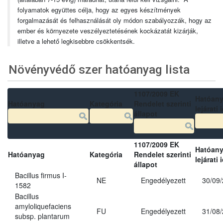
folyamatok együttes célja, hogy az egyes készítmények
forgalmazását és felhasználását oly módon szabályozzák, hogy az
ember és környezete veszélyeztetésének kockázatát kizárják,
illetve a lehető legkisebbre csökkentsék.
Növényvédő szer hatóanyag lista
1107/2009 EK
Hatóan
Hatóanyag
Kategória
Rendelet szerinti
lejárati 
állapot
1107/2009 EK
Hatóan
Hatóanyag
Kategória
Rendelet szerinti
lejárati 
állapot
Bacillus firmus I-
NE
Engedélyezett
30/09
1582
Bacillus
amyloliquefaciens
FU
Engedélyezett
31/08
subsp. plantarum