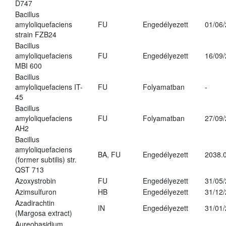
D747
Bacillus
amyloliquefaciens
FU
Engedélyezett
01/06
strain FZB24
Bacillus
amyloliquefaciens
FU
Engedélyezett
16/09
MBI 600
Bacillus
amyloliquefaciens IT-
FU
Folyamatban
-
45
Bacillus
amyloliquefaciens
FU
Folyamatban
27/09
AH2
Bacillus
amyloliquefaciens
BA, FU
Engedélyezett
2038.
(former subtilis) str.
QST 713
Azoxystrobin
FU
Engedélyezett
31/05
Azimsulfuron
HB
Engedélyezett
31/12
Azadirachtin
IN
Engedélyezett
31/01
(Margosa extract)
Aureobasidium