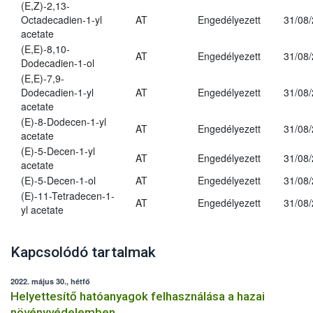
(E,Z)-2,13-
Octadecadien-1-yl
AT
Engedélyezett
31/08
acetate
(E,E)-8,10-
AT
Engedélyezett
31/08
Dodecadien-1-ol
(E,E)-7,9-
Dodecadien-1-yl
AT
Engedélyezett
31/08
acetate
(E)-8-Dodecen-1-yl
AT
Engedélyezett
31/08
acetate
(E)-5-Decen-1-yl
AT
Engedélyezett
31/08
acetate
(E)-5-Decen-1-ol
AT
Engedélyezett
31/08
(E)-11-Tetradecen-1-
AT
Engedélyezett
31/08
yl acetate
Kapcsolódó tartalmak
2022. május 30., hétfő
Helyettesítő hatóanyagok felhasználása a hazai
növényvédelemben