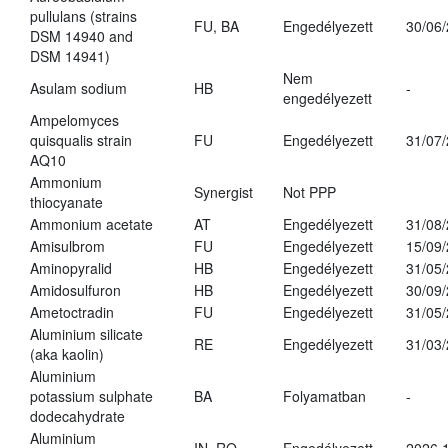
pullulans (strains
FU, BA
Engedélyezett
30/06
DSM 14940 and
DSM 14941)
Nem
Asulam sodium
HB
-
engedélyezett
Ampelomyces
quisqualis strain
FU
Engedélyezett
31/07
AQ10
Ammonium
Synergist
Not PPP
thiocyanate
Ammonium acetate
AT
Engedélyezett
31/08
Amisulbrom
FU
Engedélyezett
15/09
Aminopyralid
HB
Engedélyezett
31/05
Amidosulfuron
HB
Engedélyezett
30/09
Ametoctradin
FU
Engedélyezett
31/05
Aluminium silicate
RE
Engedélyezett
31/03
(aka kaolin)
Aluminium
potassium sulphate
BA
Folyamatban
-
dodecahydrate
Aluminium