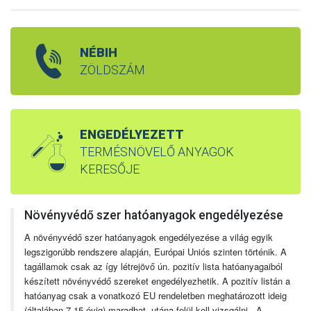
NÉBIH
ZÖLDSZÁM
ENGEDÉLYEZETT
TERMÉSNÖVELŐ ANYAGOK
KERESŐJE
Növényvédő szer hatóanyagok engedélyezése
A növényvédő szer hatóanyagok engedélyezése a világ egyik
legszigorúbb rendszere alapján, Európai Uniós szinten történik. A
tagállamok csak az így létrejövő ún. pozitív lista hatóanyagaiból
készített növényvédő szereket engedélyezhetik. A pozitív listán a
hatóanyag csak a vonatkozó EU rendeletben meghatározott ideig
(általában 7-15 évig) maradhat, utána felül kell vizsgálni. A