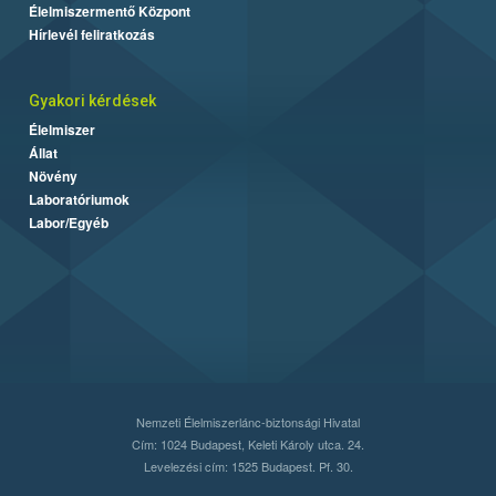
Élelmiszermentő Központ
Hírlevél feliratkozás
Gyakori kérdések
Élelmiszer
Állat
Növény
Laboratóriumok
Labor/Egyéb
Nemzeti Élelmiszerlánc-biztonsági Hivatal
Cím: 1024 Budapest, Keleti Károly utca. 24.
Levelezési cím: 1525 Budapest. Pf. 30.