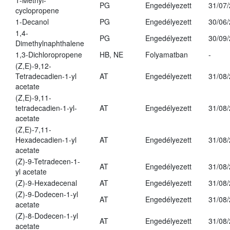
1-Methyl-
PG
Engedélyezett
31/07
cyclopropene
1-Decanol
PG
Engedélyezett
30/06
1,4-
PG
Engedélyezett
30/09
Dimethylnaphthalene
1,3-Dichloropropene
HB, NE
Folyamatban
-
(Z,E)-9,12-
Tetradecadien-1-yl
AT
Engedélyezett
31/08
acetate
(Z,E)-9,11-
tetradecadien-1-yl-
AT
Engedélyezett
31/08
acetate
(Z,E)-7,11-
Hexadecadien-1-yl
AT
Engedélyezett
31/08
acetate
(Z)-9-Tetradecen-1-
AT
Engedélyezett
31/08
yl acetate
(Z)-9-Hexadecenal
AT
Engedélyezett
31/08
(Z)-9-Dodecen-1-yl
AT
Engedélyezett
31/08
acetate
(Z)-8-Dodecen-1-yl
AT
Engedélyezett
31/08
acetate