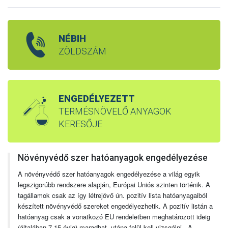
NÉBIH
ZÖLDSZÁM
ENGEDÉLYEZETT
TERMÉSNÖVELŐ ANYAGOK
KERESŐJE
Növényvédő szer hatóanyagok engedélyezése
A növényvédő szer hatóanyagok engedélyezése a világ egyik
legszigorúbb rendszere alapján, Európai Uniós szinten történik. A
tagállamok csak az így létrejövő ún. pozitív lista hatóanyagaiból
készített növényvédő szereket engedélyezhetik. A pozitív listán a
hatóanyag csak a vonatkozó EU rendeletben meghatározott ideig
(általában 7-15 évig) maradhat, utána felül kell vizsgálni. A