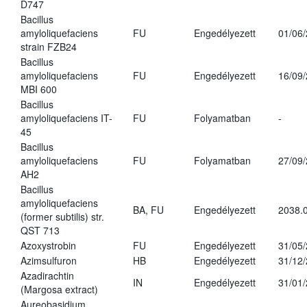
D747
Bacillus
amyloliquefaciens
FU
Engedélyezett
01/06
strain FZB24
Bacillus
amyloliquefaciens
FU
Engedélyezett
16/09
MBI 600
Bacillus
amyloliquefaciens IT-
FU
Folyamatban
-
45
Bacillus
amyloliquefaciens
FU
Folyamatban
27/09
AH2
Bacillus
amyloliquefaciens
BA, FU
Engedélyezett
2038.
(former subtilis) str.
QST 713
Azoxystrobin
FU
Engedélyezett
31/05
Azimsulfuron
HB
Engedélyezett
31/12
Azadirachtin
IN
Engedélyezett
31/01
(Margosa extract)
Aureobasidium