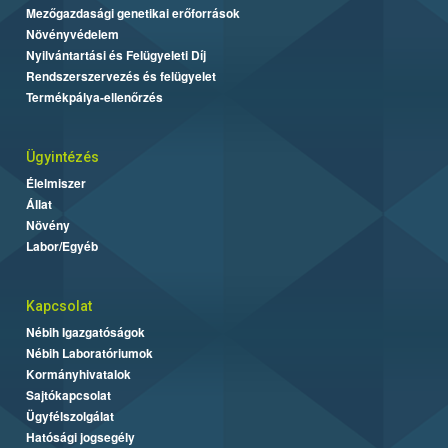
Mezőgazdasági genetikai erőforrások
Növényvédelem
Nyilvántartási és Felügyeleti Díj
Rendszerszervezés és felügyelet
Termékpálya-ellenőrzés
Ügyintézés
Élelmiszer
Állat
Növény
Labor/Egyéb
Kapcsolat
Nébih Igazgatóságok
Nébih Laboratóriumok
Kormányhivatalok
Sajtókapcsolat
Ügyfélszolgálat
Hatósági jogsegély