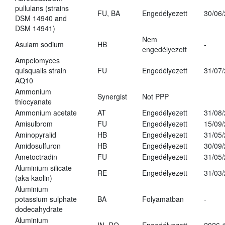
pullulans (strains
FU, BA
Engedélyezett
30/06
DSM 14940 and
DSM 14941)
Nem
Asulam sodium
HB
-
engedélyezett
Ampelomyces
quisqualis strain
FU
Engedélyezett
31/07
AQ10
Ammonium
Synergist
Not PPP
thiocyanate
Ammonium acetate
AT
Engedélyezett
31/08
Amisulbrom
FU
Engedélyezett
15/09
Aminopyralid
HB
Engedélyezett
31/05
Amidosulfuron
HB
Engedélyezett
30/09
Ametoctradin
FU
Engedélyezett
31/05
Aluminium silicate
RE
Engedélyezett
31/03
(aka kaolin)
Aluminium
potassium sulphate
BA
Folyamatban
-
dodecahydrate
Aluminium