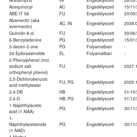
Acetamiprid
IN
Engedélyezett
28/02
Acequinocyl
AC
Engedélyezett
15/11
ABE-IT 56
FU
Engedélyezett
20/05
Abamectin (aka
AC, IN
Engedélyezett
2038.
avermectin)
Quinolin-8-ol
FU
Engedélyezett
30/06
6-Benzyladenine
PG
Engedélyezett
15/01
3-decen-2-one
PG
Folyamatban
-
24-Epibrassinolide
EL
Folyamatban
-
2-Phenylphenol (incl.
sodium salt
FU
Engedélyezett
2027.1
orthophenyl phenol)
2,5-Dichlorobenzoic
FU, PG
Engedélyezett
2026.
acid methylester
2,4-DB
HB
Engedélyezett
31/10
2,4-D
HB, PG
Engedélyezett
31/12
1-Naphthylacetic
PG
Engedélyezett
30/11
acid (1-NAA)
1-
Naphthylacetamide
PG
Engedélyezett
30/11
(1-NAD)