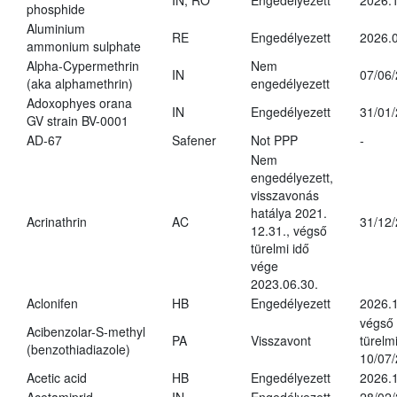
IN, RO
Engedélyezett
2026.1
phosphide
Aluminium
RE
Engedélyezett
2026.0
ammonium sulphate
Alpha-Cypermethrin
Nem
IN
07/06
(aka alphamethrin)
engedélyezett
Adoxophyes orana
IN
Engedélyezett
31/01
GV strain BV-0001
AD-67
Safener
Not PPP
-
Nem
engedélyezett,
visszavonás
hatálya 2021.
Acrinathrin
AC
31/12
12.31., végső
türelmi idő
vége
2023.06.30.
Aclonifen
HB
Engedélyezett
2026.
végső
Acibenzolar-S-methyl
PA
Visszavont
türelmi
(benzothiadiazole)
10/07
Acetic acid
HB
Engedélyezett
2026.1