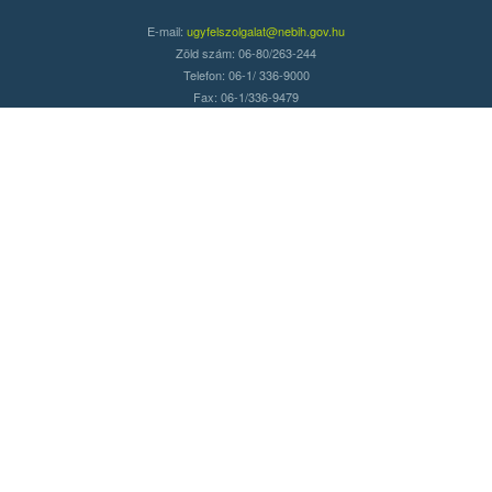
E-mail:
ugyfelszolgalat@nebih.gov.hu
Zöld szám: 06-80/263-244
Telefon: 06-1/ 336-9000
Fax: 06-1/336-9479