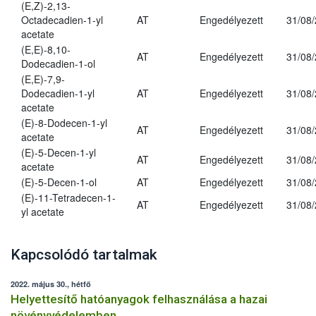
(E,Z)-2,13-
Octadecadien-1-yl
AT
Engedélyezett
31/08
acetate
(E,E)-8,10-
AT
Engedélyezett
31/08
Dodecadien-1-ol
(E,E)-7,9-
Dodecadien-1-yl
AT
Engedélyezett
31/08
acetate
(E)-8-Dodecen-1-yl
AT
Engedélyezett
31/08
acetate
(E)-5-Decen-1-yl
AT
Engedélyezett
31/08
acetate
(E)-5-Decen-1-ol
AT
Engedélyezett
31/08
(E)-11-Tetradecen-1-
AT
Engedélyezett
31/08
yl acetate
Kapcsolódó tartalmak
2022. május 30., hétfő
Helyettesítő hatóanyagok felhasználása a hazai
növényvédelemben