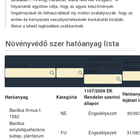
folyamatok együttes célja, hogy az egyes készítmények
forgalmazását és felhasználását oly módon szabályozzák, hogy az
ember és környezete veszélyeztetésének kockázatát kizárják,
illetve a lehető legkisebbre csökkentsék.
Növényvédő szer hatóanyag lista
1107/2009 EK
Hatóan
Hatóanyag
Kategória
Rendelet szerinti
lejárati 
állapot
1107/2009 EK
Hatóan
Hatóanyag
Kategória
Rendelet szerinti
lejárati 
állapot
Bacillus firmus I-
NE
Engedélyezett
30/09
1582
Bacillus
amyloliquefaciens
FU
Engedélyezett
31/08
subsp. plantarum