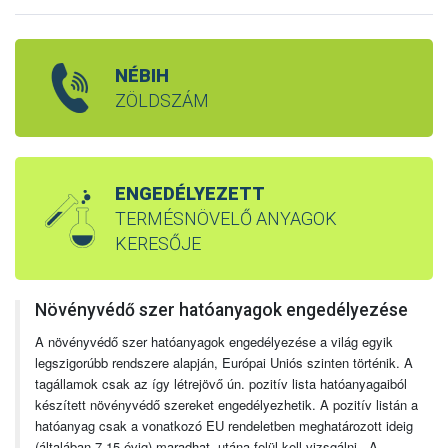
NÉBIH
ZÖLDSZÁM
ENGEDÉLYEZETT
TERMÉSNÖVELŐ ANYAGOK
KERESŐJE
Növényvédő szer hatóanyagok engedélyezése
A növényvédő szer hatóanyagok engedélyezése a világ egyik
legszigorúbb rendszere alapján, Európai Uniós szinten történik. A
tagállamok csak az így létrejövő ún. pozitív lista hatóanyagaiból
készített növényvédő szereket engedélyezhetik. A pozitív listán a
hatóanyag csak a vonatkozó EU rendeletben meghatározott ideig
(általában 7-15 évig) maradhat, utána felül kell vizsgálni. A