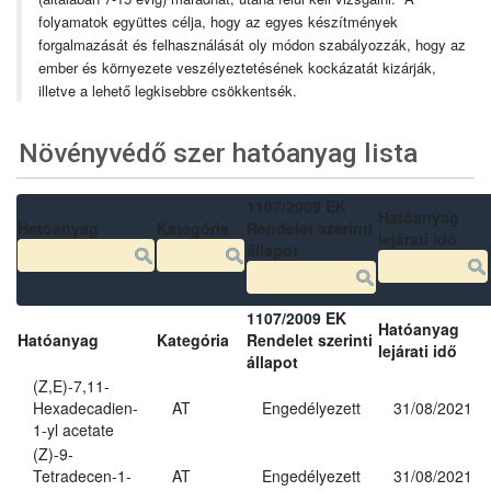
folyamatok együttes célja, hogy az egyes készítmények
forgalmazását és felhasználását oly módon szabályozzák, hogy az
ember és környezete veszélyeztetésének kockázatát kizárják,
illetve a lehető legkisebbre csökkentsék.
Növényvédő szer hatóanyag lista
1107/2009 EK
Hatóanyag
Hatóanyag
Kategória
Rendelet szerinti
lejárati idő
állapot
1107/2009 EK
Hatóanyag
Hatóanyag
Kategória
Rendelet szerinti
lejárati idő
állapot
(Z,E)-7,11-
Hexadecadien-
AT
Engedélyezett
31/08/2021
1-yl acetate
(Z)-9-
Tetradecen-1-
AT
Engedélyezett
31/08/2021