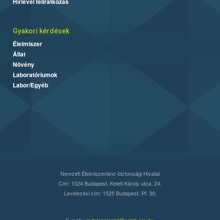
Hírlevél feliratkozás
Gyakori kérdések
Élelmiszer
Állat
Növény
Laboratóriumok
Labor/Egyéb
Nemzeti Élelmiszerlánc-biztonsági Hivatal
Cím: 1024 Budapest, Keleti Károly utca. 24.
Levelezési cím: 1525 Budapest. Pf. 30.
E-mail:
ugyfelszolgalat@nebih.gov.hu