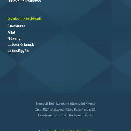
Hírlevél feliratkozás
Gyakori kérdések
Élelmiszer
Állat
Növény
Laboratóriumok
Labor/Egyéb
Nemzeti Élelmiszerlánc-biztonsági Hivatal
Cím: 1024 Budapest, Keleti Károly utca. 24.
Levelezési cím: 1525 Budapest. Pf. 30.
E-mail:
ugyfelszolgalat@nebih.gov.hu