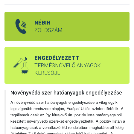
NÉBIH
ZÖLDSZÁM
ENGEDÉLYEZETT
TERMÉSNÖVELŐ ANYAGOK
KERESŐJE
Növényvédő szer hatóanyagok engedélyezése
A növényvédő szer hatóanyagok engedélyezése a világ egyik
legszigorúbb rendszere alapján, Európai Uniós szinten történik. A
tagállamok csak az így létrejövő ún. pozitív lista hatóanyagaiból
készített növényvédő szereket engedélyezhetik. A pozitív listán a
hatóanyag csak a vonatkozó EU rendeletben meghatározott ideig
(általában 7-15 évig) maradhat, utána felül kell vizsgálni. A