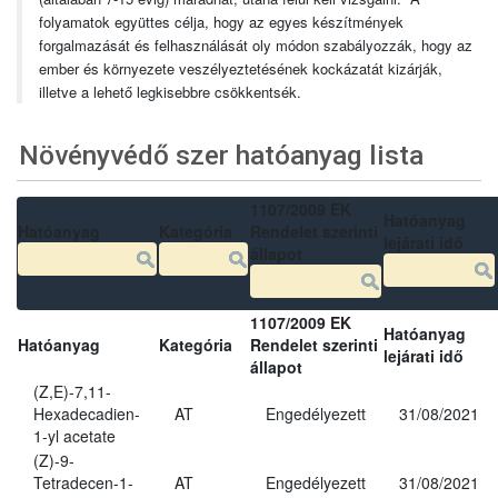
folyamatok együttes célja, hogy az egyes készítmények
forgalmazását és felhasználását oly módon szabályozzák, hogy az
ember és környezete veszélyeztetésének kockázatát kizárják,
illetve a lehető legkisebbre csökkentsék.
Növényvédő szer hatóanyag lista
1107/2009 EK
Hatóanyag
Hatóanyag
Kategória
Rendelet szerinti
lejárati idő
állapot
1107/2009 EK
Hatóanyag
Hatóanyag
Kategória
Rendelet szerinti
lejárati idő
állapot
(Z,E)-7,11-
Hexadecadien-
AT
Engedélyezett
31/08/2021
1-yl acetate
(Z)-9-
Tetradecen-1-
AT
Engedélyezett
31/08/2021