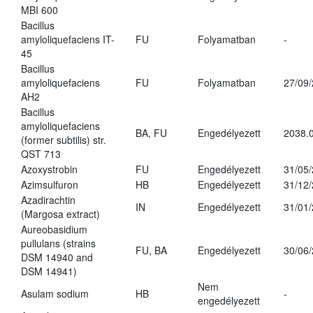
MBI 600
Bacillus
amyloliquefaciens IT-
FU
Folyamatban
-
45
Bacillus
amyloliquefaciens
FU
Folyamatban
27/09
AH2
Bacillus
amyloliquefaciens
BA, FU
Engedélyezett
2038.
(former subtilis) str.
QST 713
Azoxystrobin
FU
Engedélyezett
31/05
Azimsulfuron
HB
Engedélyezett
31/12
Azadirachtin
IN
Engedélyezett
31/01
(Margosa extract)
Aureobasidium
pullulans (strains
FU, BA
Engedélyezett
30/06
DSM 14940 and
DSM 14941)
Nem
Asulam sodium
HB
-
engedélyezett