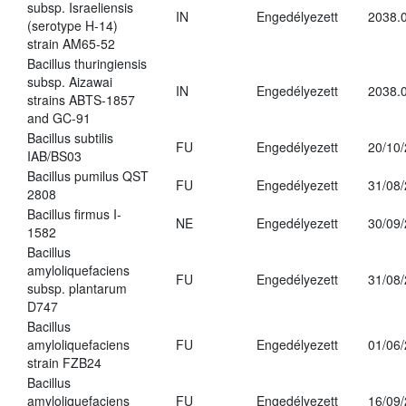
subsp. Israeliensis
IN
Engedélyezett
2038.
(serotype H-14)
strain AM65-52
Bacillus thuringiensis
subsp. Aizawai
IN
Engedélyezett
2038.
strains ABTS-1857
and GC-91
Bacillus subtilis
FU
Engedélyezett
20/10
IAB/BS03
Bacillus pumilus QST
FU
Engedélyezett
31/08
2808
Bacillus firmus I-
NE
Engedélyezett
30/09
1582
Bacillus
amyloliquefaciens
FU
Engedélyezett
31/08
subsp. plantarum
D747
Bacillus
amyloliquefaciens
FU
Engedélyezett
01/06
strain FZB24
Bacillus
amyloliquefaciens
FU
Engedélyezett
16/09