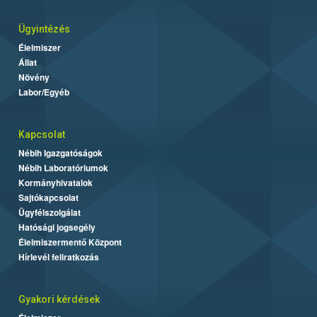
Ügyintézés
Élelmiszer
Állat
Növény
Labor/Egyéb
Kapcsolat
Nébih Igazgatóságok
Nébih Laboratóriumok
Kormányhivatalok
Sajtókapcsolat
Ügyfélszolgálat
Hatósági jogsegély
Élelmiszermentő Központ
Hírlevél feliratkozás
Gyakori kérdések