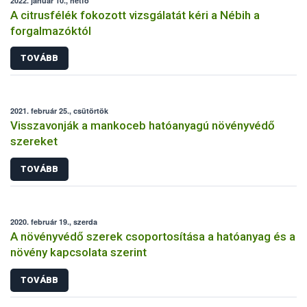
2022. január 10., hétfő
A citrusfélék fokozott vizsgálatát kéri a Nébih a
forgalmazóktól
TOVÁBB
2021. február 25., csütörtök
Visszavonják a mankoceb hatóanyagú növényvédő
szereket
TOVÁBB
2020. február 19., szerda
A növényvédő szerek csoportosítása a hatóanyag és a
növény kapcsolata szerint
TOVÁBB