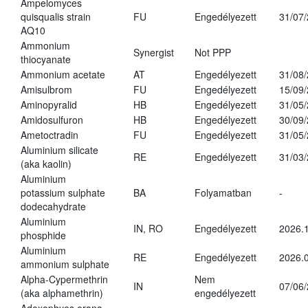
Ampelomyces
quisqualis strain
FU
Engedélyezett
31/07
AQ10
Ammonium
Synergist
Not PPP
thiocyanate
Ammonium acetate
AT
Engedélyezett
31/08
Amisulbrom
FU
Engedélyezett
15/09
Aminopyralid
HB
Engedélyezett
31/05
Amidosulfuron
HB
Engedélyezett
30/09
Ametoctradin
FU
Engedélyezett
31/05
Aluminium silicate
RE
Engedélyezett
31/03
(aka kaolin)
Aluminium
potassium sulphate
BA
Folyamatban
-
dodecahydrate
Aluminium
IN, RO
Engedélyezett
2026.1
phosphide
Aluminium
RE
Engedélyezett
2026.0
ammonium sulphate
Alpha-Cypermethrin
Nem
IN
07/06
(aka alphamethrin)
engedélyezett