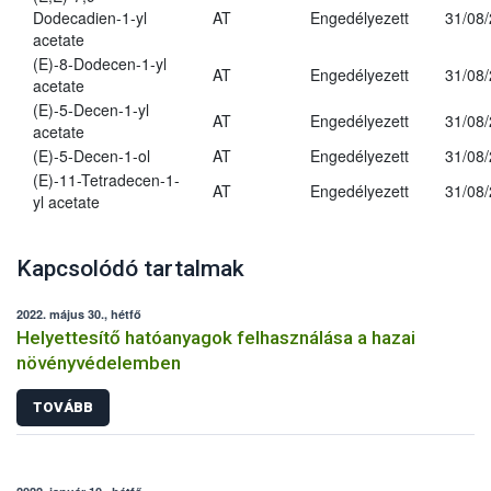
Dodecadien-1-yl
AT
Engedélyezett
31/08
acetate
(E)-8-Dodecen-1-yl
AT
Engedélyezett
31/08
acetate
(E)-5-Decen-1-yl
AT
Engedélyezett
31/08
acetate
(E)-5-Decen-1-ol
AT
Engedélyezett
31/08
(E)-11-Tetradecen-1-
AT
Engedélyezett
31/08
yl acetate
Kapcsolódó tartalmak
2022. május 30., hétfő
Helyettesítő hatóanyagok felhasználása a hazai
növényvédelemben
TOVÁBB