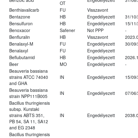
Benzoic acid
Engedélyezett
31/08
OT
Benthiavalicarb
FU
Visszavont
Bentazone
HB
Engedélyezett
31/10
Bensulfuron
HB
Engedélyezett
15/11
Benoxacor
Safener
Not PPP
-
Benfluralin
HB
Visszavont
2023.
Benalaxyl-M
FU
Engedélyezett
30/09
Benalaxyl
FU
Engedélyezett
Beflubutamid
HB
Engedélyezett
2026.
Beer
MO
Engedélyezett
-
Beauveria bassiana
strains ATCC 74040
IN
Engedélyezett
15/09
and GHA
Beauveria bassiana
IN
Engedélyezett
07/06
strain NPP111B005
Bacillus thuringiensis
subsp. Kurstaki
strains ABTS 351,
IN
Engedélyezett
2038.
PB 54, SA 11, SA12
and EG 2348
Bacillus thuringiensis