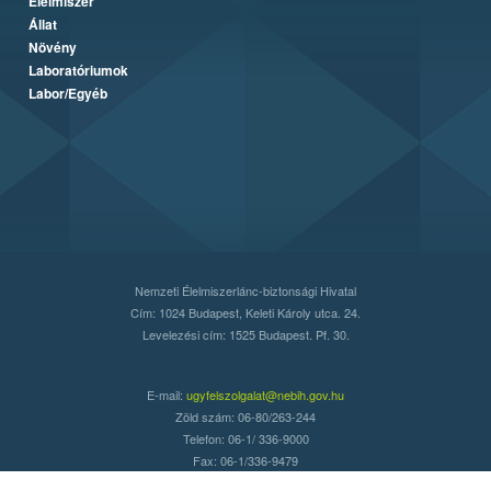
Élelmiszer
Állat
Növény
Laboratóriumok
Labor/Egyéb
Nemzeti Élelmiszerlánc-biztonsági Hivatal
Cím: 1024 Budapest, Keleti Károly utca. 24.
Levelezési cím: 1525 Budapest. Pf. 30.
E-mail:
ugyfelszolgalat@nebih.gov.hu
Zöld szám: 06-80/263-244
Telefon: 06-1/ 336-9000
Fax: 06-1/336-9479