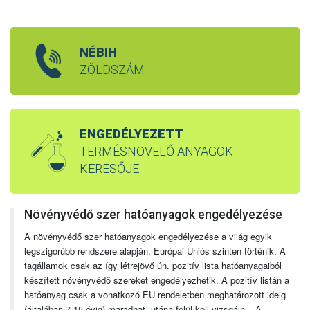
NÉBIH
ZÖLDSZÁM
ENGEDÉLYEZETT
TERMÉSNÖVELŐ ANYAGOK
KERESŐJE
Növényvédő szer hatóanyagok engedélyezése
A növényvédő szer hatóanyagok engedélyezése a világ egyik
legszigorúbb rendszere alapján, Európai Uniós szinten történik. A
tagállamok csak az így létrejövő ún. pozitív lista hatóanyagaiból
készített növényvédő szereket engedélyezhetik. A pozitív listán a
hatóanyag csak a vonatkozó EU rendeletben meghatározott ideig
(általában 7-15 évig) maradhat, utána felül kell vizsgálni. A