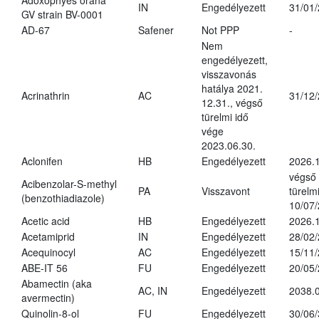
Adoxophyes orana
IN
Engedélyezett
31/01
GV strain BV-0001
AD-67
Safener
Not PPP
-
Nem
engedélyezett,
visszavonás
hatálya 2021.
Acrinathrin
AC
31/12
12.31., végső
türelmi idő
vége
2023.06.30.
Aclonifen
HB
Engedélyezett
2026.
végső
Acibenzolar-S-methyl
PA
Visszavont
türelmi
(benzothiadiazole)
10/07
Acetic acid
HB
Engedélyezett
2026.1
Acetamiprid
IN
Engedélyezett
28/02
Acequinocyl
AC
Engedélyezett
15/11
ABE-IT 56
FU
Engedélyezett
20/05
Abamectin (aka
AC, IN
Engedélyezett
2038.
avermectin)
Quinolin-8-ol
FU
Engedélyezett
30/06