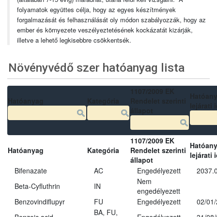
folyamatok együttes célja, hogy az egyes készítmények
forgalmazását és felhasználását oly módon szabályozzák, hogy az
ember és környezete veszélyeztetésének kockázatát kizárják,
illetve a lehető legkisebbre csökkentsék.
Növényvédő szer hatóanyag lista
1107/2009 EK
Hatóan
Hatóanyag
Kategória
Rendelet szerinti
lejárati 
állapot
1107/2009 EK
Hatóan
Hatóanyag
Kategória
Rendelet szerinti
lejárati 
állapot
Bifenazate
AC
Engedélyezett
2037.
Nem
Beta-Cyfluthrin
IN
engedélyezett
Benzovindiflupyr
FU
Engedélyezett
02/01
BA, FU,