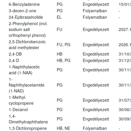
6-Benzyladenine
PG
Engedélyezett
15/01
3-decen-2-one
PG
Folyamatban
-
24-Epibrassinolide
EL
Folyamatban
-
2-Phenylphenol (incl.
sodium salt
FU
Engedélyezett
2027.1
orthophenyl phenol)
2,5-Dichlorobenzoic
FU, PG
Engedélyezett
2026.
acid methylester
2,4-DB
HB
Engedélyezett
31/10
2,4-D
HB, PG
Engedélyezett
31/12
1-Naphthylacetic
PG
Engedélyezett
30/11
acid (1-NAA)
1-
Naphthylacetamide
PG
Engedélyezett
30/11
(1-NAD)
1-Methyl-
PG
Engedélyezett
31/07
cyclopropene
1-Decanol
PG
Engedélyezett
30/06
1,4-
PG
Engedélyezett
30/09
Dimethylnaphthalene
1,3-Dichloropropene
HB, NE
Folyamatban
-