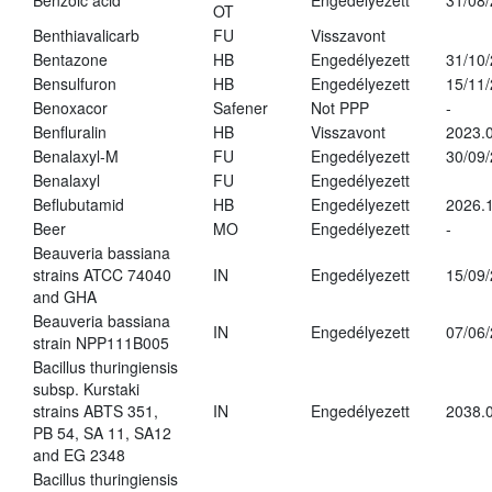
Benzoic acid
Engedélyezett
31/08
OT
Benthiavalicarb
FU
Visszavont
Bentazone
HB
Engedélyezett
31/10
Bensulfuron
HB
Engedélyezett
15/11
Benoxacor
Safener
Not PPP
-
Benfluralin
HB
Visszavont
2023.
Benalaxyl-M
FU
Engedélyezett
30/09
Benalaxyl
FU
Engedélyezett
Beflubutamid
HB
Engedélyezett
2026.
Beer
MO
Engedélyezett
-
Beauveria bassiana
strains ATCC 74040
IN
Engedélyezett
15/09
and GHA
Beauveria bassiana
IN
Engedélyezett
07/06
strain NPP111B005
Bacillus thuringiensis
subsp. Kurstaki
strains ABTS 351,
IN
Engedélyezett
2038.
PB 54, SA 11, SA12
and EG 2348
Bacillus thuringiensis