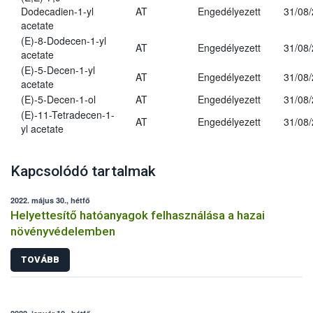
Dodecadien-1-yl
AT
Engedélyezett
31/08
acetate
(E)-8-Dodecen-1-yl
AT
Engedélyezett
31/08
acetate
(E)-5-Decen-1-yl
AT
Engedélyezett
31/08
acetate
(E)-5-Decen-1-ol
AT
Engedélyezett
31/08
(E)-11-Tetradecen-1-
AT
Engedélyezett
31/08
yl acetate
Kapcsolódó tartalmak
2022. május 30., hétfő
Helyettesítő hatóanyagok felhasználása a hazai
növényvédelemben
TOVÁBB