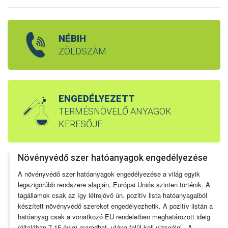
NÉBIH
ZÖLDSZÁM
ENGEDÉLYEZETT
TERMÉSNÖVELŐ ANYAGOK
KERESŐJE
Növényvédő szer hatóanyagok engedélyezése
A növényvédő szer hatóanyagok engedélyezése a világ egyik
legszigorúbb rendszere alapján, Európai Uniós szinten történik. A
tagállamok csak az így létrejövő ún. pozitív lista hatóanyagaiból
készített növényvédő szereket engedélyezhetik. A pozitív listán a
hatóanyag csak a vonatkozó EU rendeletben meghatározott ideig
(általában 7-15 évig) maradhat, utána felül kell vizsgálni. A