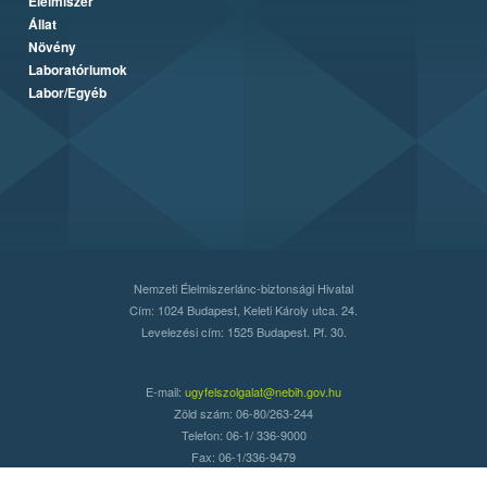
Élelmiszer
Állat
Növény
Laboratóriumok
Labor/Egyéb
Nemzeti Élelmiszerlánc-biztonsági Hivatal
Cím: 1024 Budapest, Keleti Károly utca. 24.
Levelezési cím: 1525 Budapest. Pf. 30.
E-mail:
ugyfelszolgalat@nebih.gov.hu
Zöld szám: 06-80/263-244
Telefon: 06-1/ 336-9000
Fax: 06-1/336-9479