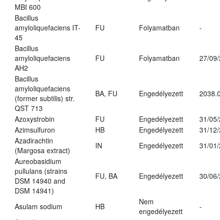
MBI 600
Bacillus
amyloliquefaciens IT-
FU
Folyamatban
-
45
Bacillus
amyloliquefaciens
FU
Folyamatban
27/09
AH2
Bacillus
amyloliquefaciens
BA, FU
Engedélyezett
2038.
(former subtilis) str.
QST 713
Azoxystrobin
FU
Engedélyezett
31/05
Azimsulfuron
HB
Engedélyezett
31/12
Azadirachtin
IN
Engedélyezett
31/01
(Margosa extract)
Aureobasidium
pullulans (strains
FU, BA
Engedélyezett
30/06
DSM 14940 and
DSM 14941)
Nem
Asulam sodium
HB
-
engedélyezett