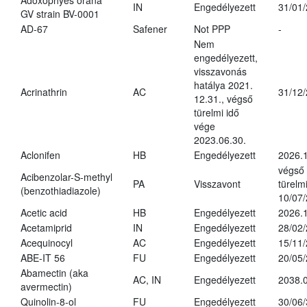
Adoxophyes orana
IN
Engedélyezett
31/01
GV strain BV-0001
AD-67
Safener
Not PPP
-
Nem
engedélyezett,
visszavonás
hatálya 2021.
Acrinathrin
AC
31/12
12.31., végső
türelmi idő
vége
2023.06.30.
Aclonifen
HB
Engedélyezett
2026.
végső
Acibenzolar-S-methyl
PA
Visszavont
türelmi
(benzothiadiazole)
10/07
Acetic acid
HB
Engedélyezett
2026.1
Acetamiprid
IN
Engedélyezett
28/02
Acequinocyl
AC
Engedélyezett
15/11
ABE-IT 56
FU
Engedélyezett
20/05
Abamectin (aka
AC, IN
Engedélyezett
2038.
avermectin)
Quinolin-8-ol
FU
Engedélyezett
30/06