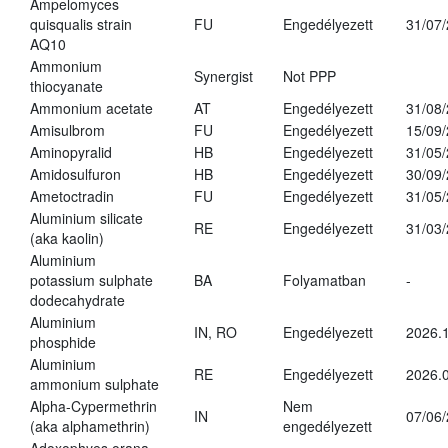
Ampelomyces
quisqualis strain
FU
Engedélyezett
31/07
AQ10
Ammonium
Synergist
Not PPP
thiocyanate
Ammonium acetate
AT
Engedélyezett
31/08
Amisulbrom
FU
Engedélyezett
15/09
Aminopyralid
HB
Engedélyezett
31/05
Amidosulfuron
HB
Engedélyezett
30/09
Ametoctradin
FU
Engedélyezett
31/05
Aluminium silicate
RE
Engedélyezett
31/03
(aka kaolin)
Aluminium
potassium sulphate
BA
Folyamatban
-
dodecahydrate
Aluminium
IN, RO
Engedélyezett
2026.1
phosphide
Aluminium
RE
Engedélyezett
2026.0
ammonium sulphate
Alpha-Cypermethrin
Nem
IN
07/06
(aka alphamethrin)
engedélyezett