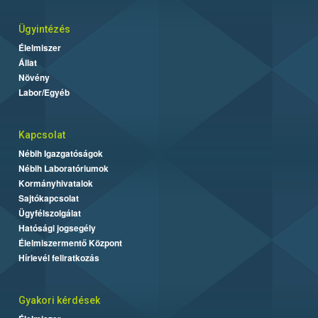
Ügyintézés
Élelmiszer
Állat
Növény
Labor/Egyéb
Kapcsolat
Nébih Igazgatóságok
Nébih Laboratóriumok
Kormányhivatalok
Sajtókapcsolat
Ügyfélszolgálat
Hatósági jogsegély
Élelmiszermentő Központ
Hírlevél feliratkozás
Gyakori kérdések