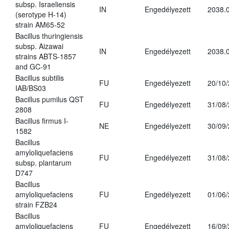
subsp. Israeliensis
IN
Engedélyezett
2038.
(serotype H-14)
strain AM65-52
Bacillus thuringiensis
subsp. Aizawai
IN
Engedélyezett
2038.
strains ABTS-1857
and GC-91
Bacillus subtilis
FU
Engedélyezett
20/10
IAB/BS03
Bacillus pumilus QST
FU
Engedélyezett
31/08
2808
Bacillus firmus I-
NE
Engedélyezett
30/09
1582
Bacillus
amyloliquefaciens
FU
Engedélyezett
31/08
subsp. plantarum
D747
Bacillus
amyloliquefaciens
FU
Engedélyezett
01/06
strain FZB24
Bacillus
amyloliquefaciens
FU
Engedélyezett
16/09