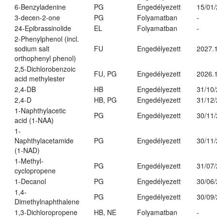
6-Benzyladenine
PG
Engedélyezett
15/01
3-decen-2-one
PG
Folyamatban
-
24-Epibrassinolide
EL
Folyamatban
-
2-Phenylphenol (incl.
sodium salt
FU
Engedélyezett
2027.1
orthophenyl phenol)
2,5-Dichlorobenzoic
FU, PG
Engedélyezett
2026.
acid methylester
2,4-DB
HB
Engedélyezett
31/10
2,4-D
HB, PG
Engedélyezett
31/12
1-Naphthylacetic
PG
Engedélyezett
30/11
acid (1-NAA)
1-
Naphthylacetamide
PG
Engedélyezett
30/11
(1-NAD)
1-Methyl-
PG
Engedélyezett
31/07
cyclopropene
1-Decanol
PG
Engedélyezett
30/06
1,4-
PG
Engedélyezett
30/09
Dimethylnaphthalene
1,3-Dichloropropene
HB, NE
Folyamatban
-