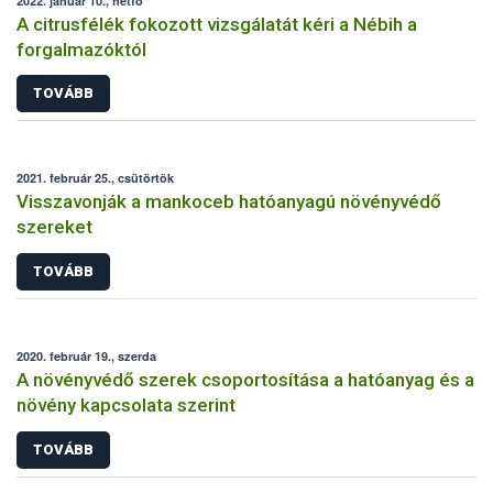
2022. január 10., hétfő
A citrusfélék fokozott vizsgálatát kéri a Nébih a
forgalmazóktól
TOVÁBB
2021. február 25., csütörtök
Visszavonják a mankoceb hatóanyagú növényvédő
szereket
TOVÁBB
2020. február 19., szerda
A növényvédő szerek csoportosítása a hatóanyag és a
növény kapcsolata szerint
TOVÁBB