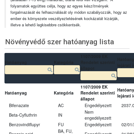
folyamatok együttes célja, hogy az egyes készítmények
forgalmazását és felhasználását oly módon szabályozzák, hogy az
ember és környezete veszélyeztetésének kockázatát kizárják,
illetve a lehető legkisebbre csökkentsék.
Növényvédő szer hatóanyag lista
1107/2009 EK
Hatóan
Hatóanyag
Kategória
Rendelet szerinti
lejárati 
állapot
1107/2009 EK
Hatóan
Hatóanyag
Kategória
Rendelet szerinti
lejárati 
állapot
Bifenazate
AC
Engedélyezett
2037.
Nem
Beta-Cyfluthrin
IN
engedélyezett
Benzovindiflupyr
FU
Engedélyezett
02/01
BA, FU,