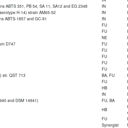
trains ABTS 351, PB 54, SA 11, SA12 and EG 2348
IN
s (serotype H-14) strain AM65-52
IN
rains ABTS-1857 and GC-91
IN
FU
FU
NE
arum D747
FU
FU
FU
FU
FU
s) str. QST 713
BA, FU
FU
HB
IN
14940 and DSM 14941)
FU, BA
HB
FU
Synergist