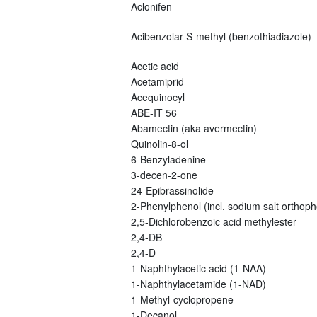
Aclonifen
Acibenzolar-S-methyl (benzothiadiazole)
Acetic acid
Acetamiprid
Acequinocyl
ABE-IT 56
Abamectin (aka avermectin)
Quinolin-8-ol
6-Benzyladenine
3-decen-2-one
24-Epibrassinolide
2-Phenylphenol (incl. sodium salt orthoph
2,5-Dichlorobenzoic acid methylester
2,4-DB
2,4-D
1-Naphthylacetic acid (1-NAA)
1-Naphthylacetamide (1-NAD)
1-Methyl-cyclopropene
1-Decanol