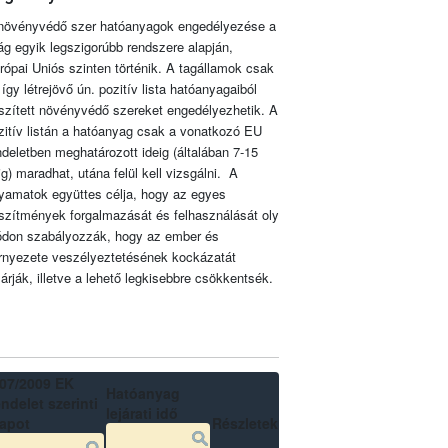
növényvédő szer hatóanyagok engedélyezése a
lág egyik legszigorúbb rendszere alapján,
rópai Uniós szinten történik. A tagállamok csak
 így létrejövő ún. pozitív lista hatóanyagaiból
szített növényvédő szereket engedélyezhetik. A
zitív listán a hatóanyag csak a vonatkozó EU
ndeletben meghatározott ideig (általában 7-15
ig) maradhat, utána felül kell vizsgálni. A
lyamatok együttes célja, hogy az egyes
szítmények forgalmazását és felhasználását oly
don szabályozzák, hogy az ember és
rnyezete veszélyeztetésének kockázatát
zárják, illetve a lehető legkisebbre csökkentsék.
07/2009 EK
Hatóanyag
ndelet szerinti
lejárati idő
lapot
Részletek