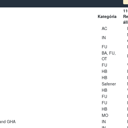
11
Kategória
Re
ál
AC
IN
FU
BA, FU,
OT
FU
HB
HB
Safener
HB
FU
FU
HB
MO
 and GHA
IN
IN