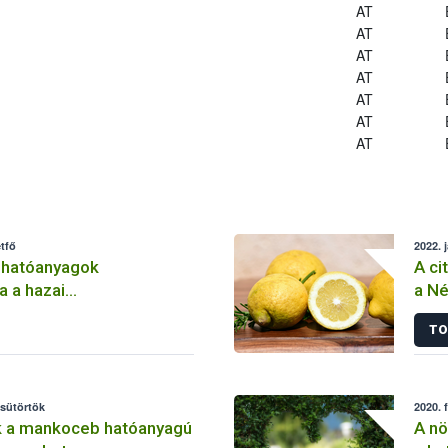
AT
AT
AT
AT
AT
AT
AT
tfő
2022. 
 hatóanyagok
A ci
a a hazai
a Né
lemben
TO
csütörtök
2020. 
k a mankoceb hatóanyagú
A nö