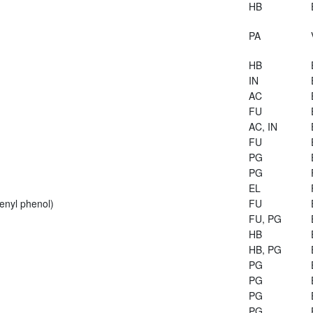
HB
PA
HB
IN
AC
FU
AC, IN
FU
PG
PG
EL
enyl phenol)
FU
FU, PG
HB
HB, PG
PG
PG
PG
PG