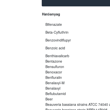
Hatóanyag
Bifenazate
Beta-Cyfluthrin
Benzovindiflupyr
Benzoic acid
Benthiavalicarb
Bentazone
Bensulfuron
Benoxacor
Benfluralin
Benalaxyl-M
Benalaxyl
Beflubutamid
Beer
Beauveria bassiana strains ATCC 74040
Beauveria bassiana strain NPP111B005