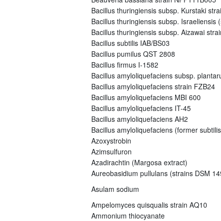
Bacillus thuringiensis subsp. Kurstaki s
Bacillus thuringiensis subsp. Israeliensi
Bacillus thuringiensis subsp. Aizawai st
Bacillus subtilis IAB/BS03
Bacillus pumilus QST 2808
Bacillus firmus I-1582
Bacillus amyloliquefaciens subsp. plant
Bacillus amyloliquefaciens strain FZB24
Bacillus amyloliquefaciens MBI 600
Bacillus amyloliquefaciens IT-45
Bacillus amyloliquefaciens AH2
Bacillus amyloliquefaciens (former subtili
Azoxystrobin
Azimsulfuron
Azadirachtin (Margosa extract)
Aureobasidium pullulans (strains DSM 
Asulam sodium
Ampelomyces quisqualis strain AQ10
Ammonium thiocyanate