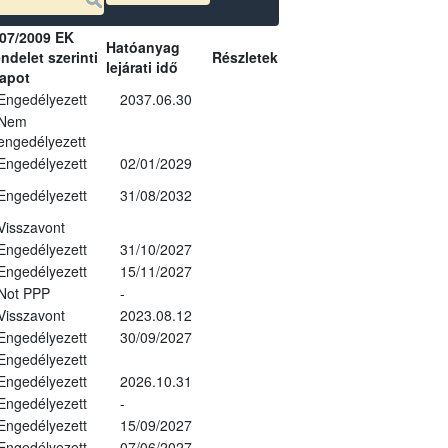
07/2009 EK
Hatóanyag
ndelet szerinti
Részletek
lejárati idő
lapot
Engedélyezett
2037.06.30
Nem
engedélyezett
Engedélyezett
02/01/2029
Engedélyezett
31/08/2032
Visszavont
Engedélyezett
31/10/2027
Engedélyezett
15/11/2027
Not PPP
-
Visszavont
2023.08.12
Engedélyezett
30/09/2027
Engedélyezett
Engedélyezett
2026.10.31
Engedélyezett
-
Engedélyezett
15/09/2027
Engedélyezett
07/06/2027