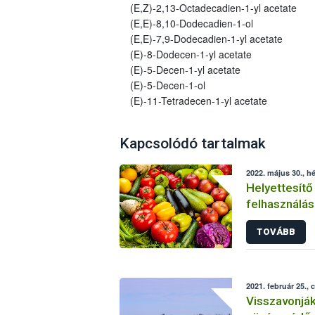
(E,Z)-2,13-Octadecadien-1-yl acetate
(E,E)-8,10-Dodecadien-1-ol
(E,E)-7,9-Dodecadien-1-yl acetate
(E)-8-Dodecen-1-yl acetate
(E)-5-Decen-1-yl acetate
(E)-5-Decen-1-ol
(E)-11-Tetradecen-1-yl acetate
Kapcsolódó tartalmak
2022. május 30., hé
Helyettesítő
felhasználás
növényvéde
TOVÁBB
2021. február 25., 
Visszavonjá