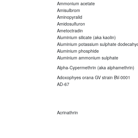
Ammonium acetate
Amisulbrom
Aminopyralid
Amidosulfuron
Ametoctradin
Aluminium silicate (aka kaolin)
Aluminium potassium sulphate dodecahy
Aluminium phosphide
Aluminium ammonium sulphate
Alpha-Cypermethrin (aka alphamethrin)
Adoxophyes orana GV strain BV-0001
AD-67
Acrinathrin