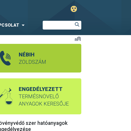
PCSOLAT
NÉBIH
ZÖLDSZÁM
ENGEDÉLYEZETT
TERMÉSNÖVELŐ
ANYAGOK KERESŐJE
övényvédő szer hatóanyagok
ngedélyezése